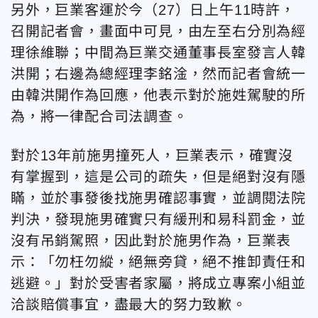
另外，巨業客運於今（27）日上午11時許，
召開記者會，畫面中可見，由左至右分別為經
理徐維聯；中間為巨業交通董事長室發言人韓
洪開；右邊為總經理李銘淦，然而記者會統一
由韓洪開作為回應，他表示對於施姓駕駛的所
為，將一律配合司法調查。
對於13年前施男撞死人，巨業表示，確實沒
有掌握到，這是公司的疏失，但是絕對沒有隱
瞞，並於事發後找施男確認事實，並調閱法院
判決，發現施男確實只有緩刑和易科罰金，並
沒有吊銷駕照，因此對於施男作為，巨業表
示：「勿枉勿縱，絕無旁貸，絕不推卸責任和
逃避。」對於受害者家屬，將成立專案小組並
洽談賠償事宜，盡最大的努力致歉。