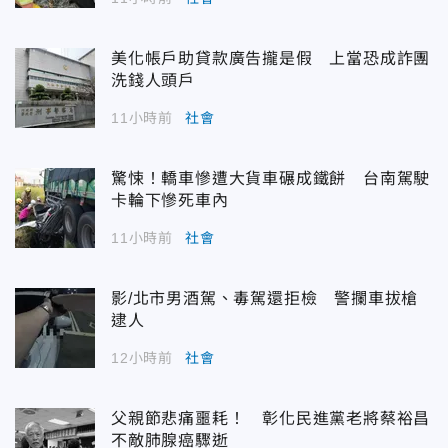
美化帳戶助貸款廣告攏是假 上當恐成詐團
洗錢人頭戶
11小時前
社會
驚悚！轎車慘遭大貨車碾成鐵餅 台南駕駛
卡輪下慘死車內
11小時前
社會
影/北市男酒駕、毒駕還拒檢 警攔車拔槍
逮人
12小時前
社會
父親節悲痛噩耗！ 彰化民進黨老將蔡裕昌
不敵肺腺癌驟逝