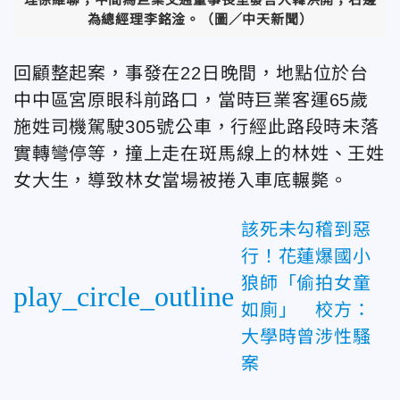
為總經理李銘淦。（圖／中天新聞）
回顧整起案，事發在22日晚間，地點位於台
中中區宮原眼科前路口，當時巨業客運65歲
施姓司機駕駛305號公車，行經此路段時未落
實轉彎停等，撞上走在斑馬線上的林姓、王姓
女大生，導致林女當場被捲入車底輾斃。
該死未勾稽到惡
行！花蓮爆國小
狼師「偷拍女童
play_circle_outline
如廁」 校方：
大學時曾涉性騷
案