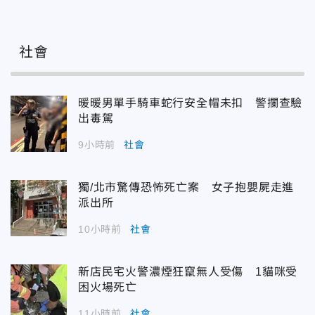
社會
暖暖男單手騎車蛇行安全帽未扣 警攔查驗
出毒駕
9小時前
社會
獨/北市驚傳恐怖死亡案 女子抱嬰屍走進
派出所
10小時前
社會
新店民宅火警濃煙狂竄無人受傷 1貓咪受
困火場死亡
11小時前
社會