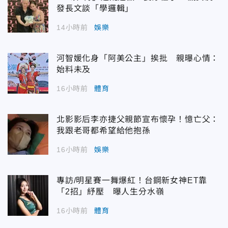
發長文談「學邏輯」
14小時前
娛樂
河智媛化身「阿美公主」挨批 親曝心情：
始料未及
16小時前
體育
北影影后李亦捷父親節宣布懷孕！憶亡父：
我跟老哥都希望給他抱孫
16小時前
娛樂
專訪/明星賽一舞爆紅！台鋼新女神ET靠
「2招」紓壓 曝人生分水嶺
16小時前
體育