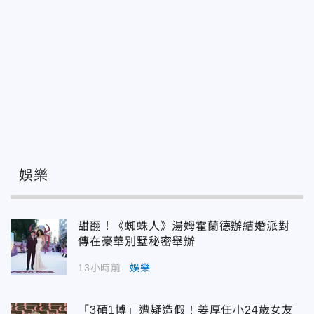
娛樂
甜翻！《蜘蛛人》湯姆霍蘭德辦結婚派對
傳在豪華別墅秘密舉辦
13小時前
娛樂
「3碩1博」遭疑造假！姜厚任小24歲女友