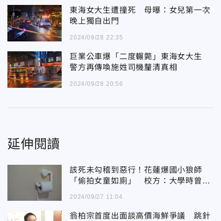
東海女大生遭撞死 母曝：女兒第一次
晚上獨自出門
2024/09/28 22:35
巨業公車爆「二度輾斃」東海女大生
警方再傳喚施姓司機釐清真相
2024/09/28 20:56
延伸閱讀
該死未勾稽到惡行！花蓮爆國小狼師
「偷拍女童如廁」 校方：大學時曾涉
性騷案
2024/09/27 11:04
翁柏宗首度出面談高價海鮮爭議 跳針