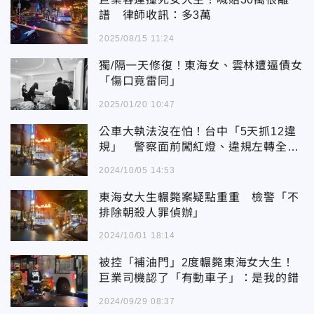
譜 律師收訊：多3萬
2025/08/15 11:24
獨/隔一天修復！東海女、雲林遭逼債女
「傷口竟雷同」
2025/01/20 10:47
公車大執法沒在怕！台中「5天抓12違
規」 警察面前闖紅燈、違規左轉全都
來
2024/10/05 14:53
東海女大生輾斃案疑點重重 檢警「不
排除朝殺人罪偵辦」
2024/10/01 18:14
被控「補油門」2度輾斃東海女大生！
巨業司機認了「有動車子」：是我的錯
2024/09/29 08:37