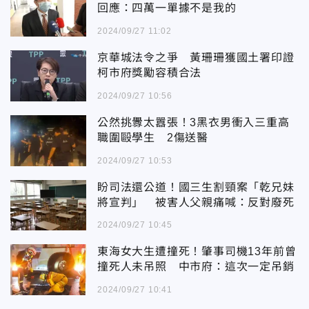
回應：四萬一單據不是我的
2024/09/27 11:02
京華城法令之爭 黃珊珊獲國土署印證
柯市府獎勵容積合法
2024/09/27 10:56
公然挑釁太囂張！3黑衣男衝入三重高
職圍毆學生 2傷送醫
2024/09/27 10:53
盼司法還公道！國三生割頸案「乾兄妹
將宣判」 被害人父親痛喊：反對廢死
2024/09/27 10:45
東海女大生遭撞死！肇事司機13年前曾
撞死人未吊照 中市府：這次一定吊銷
2024/09/27 10:41