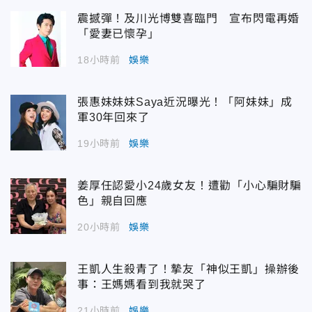
震撼彈！及川光博雙喜臨門 宣布閃電再婚
「愛妻已懷孕」
18小時前
娛樂
張惠妹妹妹Saya近況曝光！「阿妹妹」成
軍30年回來了
19小時前
娛樂
姜厚任認愛小24歲女友！遭勸「小心騙財騙
色」親自回應
20小時前
娛樂
王凱人生殺青了！摯友「神似王凱」操辦後
事：王媽媽看到我就哭了
21小時前
娛樂