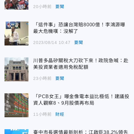
20小時前
要聞
「這件事」恐讓台灣賠8000億！李鴻源曝
最大危機嘆：沒解了
2023/08/14 10:47
要聞
川普多晶矽關稅大刀砍下來！政院急喊：赴
美投資業者適用免稅配額
23小時前
要聞
「PCB女王」曝金像電本益比極低！建議投
資人觀察8、9月股價再布局
11小時前
財經
臺中市長選情最新剖析：江啟臣38.2%領先