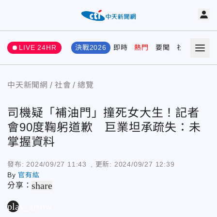
LIVE 24HR
決戰2026
即時
熱門
要聞
社會
娛樂
中天新聞網
社會
總覽
司機疑「補油門」撞死女大生！記者
會90度鞠躬道歉 巨業坦承疏失：未
掌握資料
發布:
2024/09/27 11:43
, 更新:
2024/09/27 12:39
By
官有紘
share
分享：
play_arrow