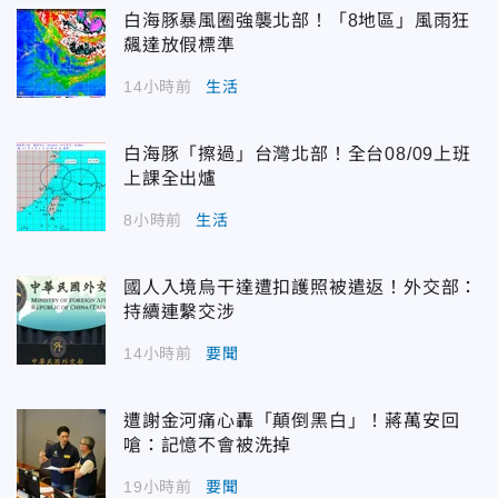
白海豚暴風圈強襲北部！「8地區」風雨狂
飆達放假標準
14小時前
生活
白海豚「擦過」台灣北部！全台08/09上班
上課全出爐
8小時前
生活
國人入境烏干達遭扣護照被遣返！外交部：
持續連繫交涉
14小時前
要聞
遭謝金河痛心轟「顛倒黑白」！蔣萬安回
嗆：記憶不會被洗掉
19小時前
要聞