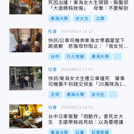
死因出爐！東海女大生頭頸、胸腹部
「大面積鈍挫傷」 母慟：不要解剖
東海大學
女大生
公車
社會
2024/09/24 14:11
快訊/公車司機奔東海女學霸靈堂下
跪道歉 悲傷母秒阻止：「我女兒受
不起」
台中
行人地獄
東海大學
...
社會
2024/09/23 21:02
快訊/東海女大生遭公車撞死 肇事
司機籌不到錢交保金「20萬降為1
萬」
交保
東海大學
女大生
...
社會
2024/09/23 18:03
台中公車駕駛「假動作」害死女大
生 生還學姊逃死劫：以為要禮讓
東海大學
公車
巨業客運