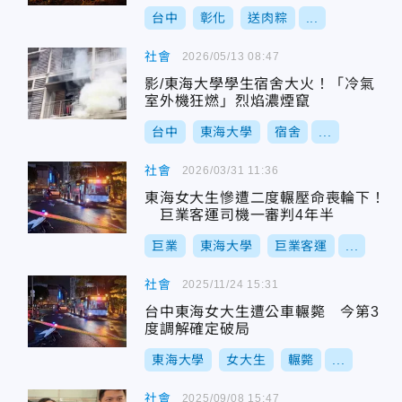
台中
彰化
送肉粽
...
社會
2026/05/13 08:47
影/東海大學學生宿舍大火！「冷氣
室外機狂燃」烈焰濃煙竄
台中
東海大學
宿舍
...
社會
2026/03/31 11:36
東海女大生慘遭二度輾壓命喪輪下！
巨業客運司機一審判4年半
巨業
東海大學
巨業客運
...
社會
2025/11/24 15:31
台中東海女大生遭公車輾斃 今第3
度調解確定破局
東海大學
女大生
輾斃
...
社會
2025/09/08 15:47