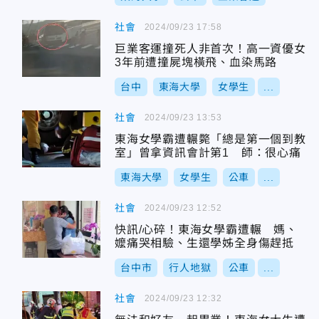
社會
2024/09/23 17:58
巨業客運撞死人非首次！高一資優女
3年前遭撞屍塊橫飛、血染馬路
台中
東海大學
女學生
...
社會
2024/09/23 13:53
東海女學霸遭輾斃「總是第一個到教
室」曾拿資訊會計第1 師：很心痛
東海大學
女學生
公車
...
社會
2024/09/23 12:52
快訊/心碎！東海女學霸遭輾 媽、
嬤痛哭相驗、生還學姊全身傷趕抵
台中市
行人地獄
公車
...
社會
2024/09/23 12:32