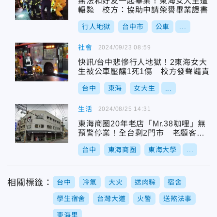
無法和好友一起畢業！東海女大生遭
輾斃 校方：協助申請榮譽畢業證書
行人地獄
台中市
公車
...
社會
2024/09/23 08:59
快訊/台中悲慘行人地獄！2東海女大
生被公車壓釀1死1傷 校方發聲譴責
台中
東海
女大生
...
生活
2024/08/25 14:31
東海商圈20年老店「Mr.38咖哩」無
預警停業！全台剩2門市 老顧客哀
號：青春回憶
台中
東海商圈
東海大學
...
相關標籤：
台中
冷氣
大火
送肉粽
宿舍
學生宿舍
台灣大道
火警
送煞法事
東海里