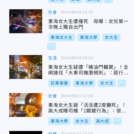
社會
2024/09/28 22:35
東海女大生遭撞死 母曝：女兒第一
次晚上獨自出門
東海女大生
東海大學
女大生
...
生活
2024/09/28 09:54
東海女大生疑遭「補油門輾斃」！全
網撻伐「大車司機潛規則」：惡行早
就聽過
巨業客運
東海大學
女大生
...
社會
2024/09/27 17:03
東海女大生疑「活活遭2度輾死」！
高大成曝司機「1關鍵行為」：很可
疑
東海大學
女大生
高大成
...
2024/09/27 15:09