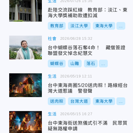
生活
2026/07/26 15:36
赴陸交流踩紅線 教育部：淡江、東
海大學獎補助款遭扣減
教育部
淡江大學
東海大學
...
社會
2026/06/28 15:32
台中蝴蝶谷落石奪4命！ 藏僧簽證
聯盟發文悼念紀慧文
蝴蝶谷
山難
落石
...
生活
2026/05/19 12:11
台中東海商圈5/20送肉粽！路線經台
灣大道惹議 警發聲
送肉粽
台灣大道
東海大學
...
生活
2026/05/15 16:27
台中東海街送煞儀式引不滿 民眾質
疑無路權申請