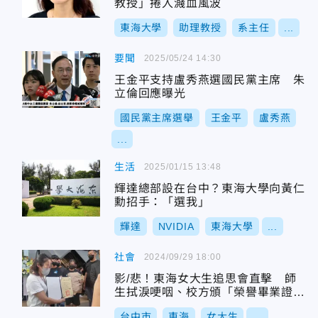
教授」捲入濺血風波
東海大學
助理教授
系主任
...
要聞
2025/05/24 14:30
王金平支持盧秀燕選國民黨主席 朱
立倫回應曝光
國民黨主席選舉
王金平
盧秀燕
...
生活
2025/01/15 13:48
輝達總部設在台中？東海大學向黃仁
勳招手：「選我」
輝達
NVIDIA
東海大學
...
社會
2024/09/29 18:00
影/悲！東海女大生追思會直擊 師
生拭淚哽咽、校方頒「榮譽畢業證
書」
台中市
東海
女大生
...