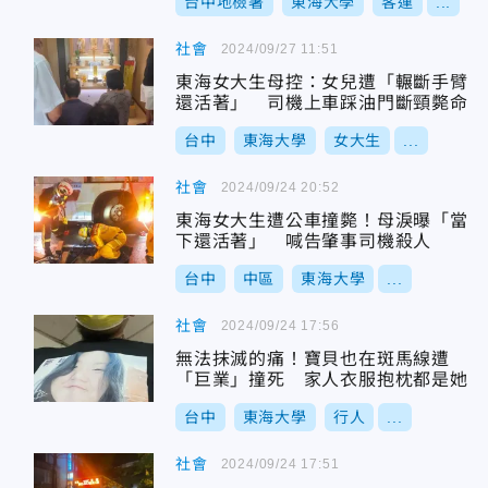
台中地檢署
東海大學
客運
...
社會
2024/09/27 11:51
東海女大生母控：女兒遭「輾斷手臂
還活著」 司機上車踩油門斷頸斃命
台中
東海大學
女大生
...
社會
2024/09/24 20:52
東海女大生遭公車撞斃！母淚曝「當
下還活著」 喊告肇事司機殺人
台中
中區
東海大學
...
社會
2024/09/24 17:56
無法抹滅的痛！寶貝也在斑馬線遭
「巨業」撞死 家人衣服抱枕都是她
台中
東海大學
行人
...
社會
2024/09/24 17:51