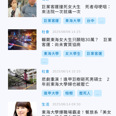
巨業客運撞死女大生 死者母哽咽：
來法院一次就痛一次
巨業客運
東海大學
台中
...
社會
2025/08/06 14:25
輾斃東海女大生只願賠30萬？ 巨業
客運：尚未實質協商
東海大學
女大學生
巨業客運
...
社會
2025/06/14 10:20
悲劇重演！逢甲巨樹砸死男碩士 2
年前東海大學婦也被壓亡
逢甲大學
榕樹
壓死人
...
生活
2025/06/14 09:50
東海大學爆職場霸凌！餐旅系「美女