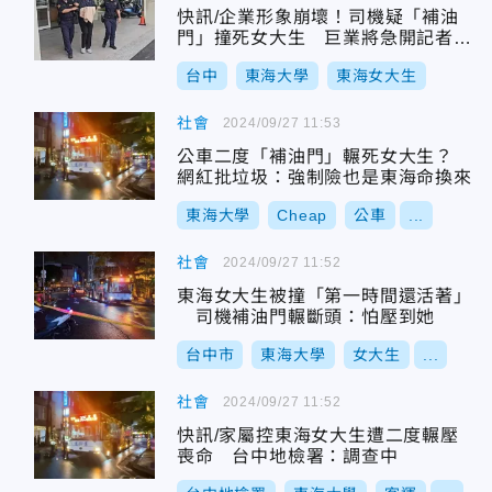
快訊/企業形象崩壞！司機疑「補油
門」撞死女大生 巨業將急開記者會
說明
台中
東海大學
東海女大生
社會
2024/09/27 11:53
公車二度「補油門」輾死女大生？
網紅批垃圾：強制險也是東海命換來
東海大學
Cheap
公車
...
社會
2024/09/27 11:52
東海女大生被撞「第一時間還活著」
司機補油門輾斷頭：怕壓到她
台中市
東海大學
女大生
...
社會
2024/09/27 11:52
快訊/家屬控東海女大生遭二度輾壓
喪命 台中地檢署：調查中