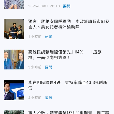
2026/08/07 20:18
要聞
獨家！蔣萬安團隊異動 李政軒請辭市府發
言人、美女記者楊沛緰助陣
1小時前
要聞
高雄民調賴瑞隆僅領先1.64% 「這族
群」一面倒向柯志恩！
3小時前
要聞
李在明民調連4跌 支持率降至43.3%創新
低
4小時前
國際
軍人投敵、酒駕毒駕修法加重刑責 週三審