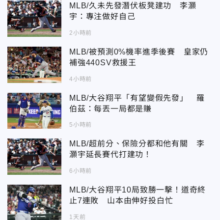
MLB/久未先發潛伏板凳建功 李灝
宇：專注做好自己
2小時前
MLB/被預測0%機率進季後賽 皇家仍
補強440SV救援王
4小時前
MLB/大谷翔平「有望變假先發」 羅
伯茲：每丟一局都是賺
5小時前
MLB/超前分、保險分都和他有關 李
灝宇延長賽代打建功！
6小時前
MLB/大谷翔平10局致勝一擊！道奇終
止7連敗 山本由伸好投白忙
1天前