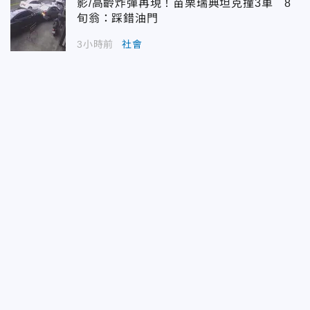
影/高齡炸彈再現！苗栗瑞典坦克撞3車 8
旬翁：踩錯油門
3小時前
社會