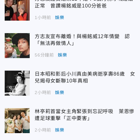
正常 曾讚楊銘威是100分爸爸
1小時前
娛樂
方志友宣布離婚！與楊銘威12年情變 認
「無法再做情人」
56分鐘前
娛樂
日本昭和影后小川真由美病逝享壽86歲 女
兒揭母女斷聯10年真相
2小時前
娛樂
林亭莉首當女主角緊張到忘記呼吸 萊恩慘
遭足球重擊「正中要害」
2小時前
娛樂