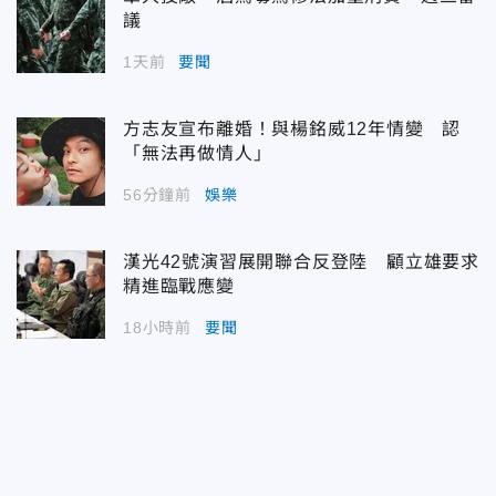
議
1天前
要聞
方志友宣布離婚！與楊銘威12年情變 認
「無法再做情人」
56分鐘前
娛樂
漢光42號演習展開聯合反登陸 顧立雄要求
精進臨戰應變
18小時前
要聞