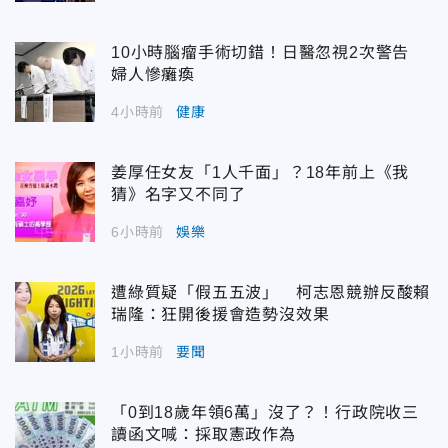
10小時腦瘤手術切錯！日醫忽視2次警告
婦人慘癱瘓
4小時前
健康
姜厚任女友「1人千面」？18年前上《我
猜》名字又不同了
6小時前
娛樂
遭綠質疑「假五五波」 柯志恩競辦反酸賴
瑞隆：狂開後援會造勢沒效果
1小時前
要聞
「0到18歲年領6萬」沒了？！行政院收三
讀函文喊：採取憲政作為