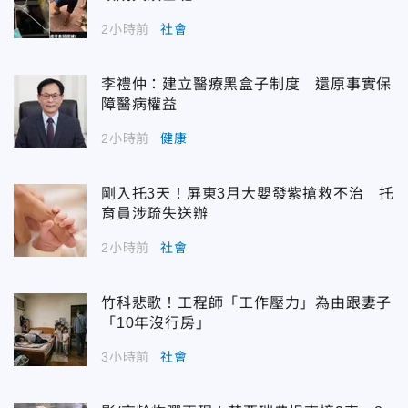
2小時前
社會
李禮仲：建立醫療黑盒子制度 還原事實保
障醫病權益
2小時前
健康
剛入托3天！屏東3月大嬰發紫搶救不治 托
育員涉疏失送辦
2小時前
社會
竹科悲歌！工程師「工作壓力」為由跟妻子
「10年沒行房」
3小時前
社會