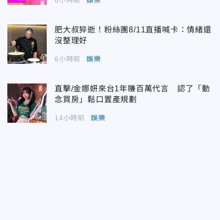
肥大叔猝逝！粉絲團8/11直播喊卡：情緒還
沒整理好
6小時前
娛樂
直擊/金娜妍來台1年賺百萬代言 認了「動
念買房」鬆口置產規劃
14小時前
娛樂