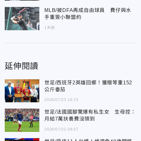
MLB/被DFA再成自由球員 費仔與水
手重簽小聯盟約
1天前
延伸閱讀
世足/西班牙2英雄回鄉！獲贈等重152
公斤番茄
2026/07/23 16:15
世足/法國國腳驚爆有私生女 生母控：
月給7萬扶養費沒領到
2026/07/22 08:07