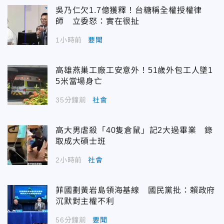
吳乃仁欠1.7億獲釋！台糖稱全權授權律
師 立委怒：實在很扯
1小時前
要聞
高雄燕巢工廠工安意外！51歲外包工人墜1
5米當場身亡
35分鐘前
社會
高大男虐殺「40隻倉鼠」記2大過畢業 錄
取成大碩士班
2小時前
社會
菲國劃黃岩島領海基線 國民黨批：賴政府
沉默對主權不利
56分鐘前
要聞