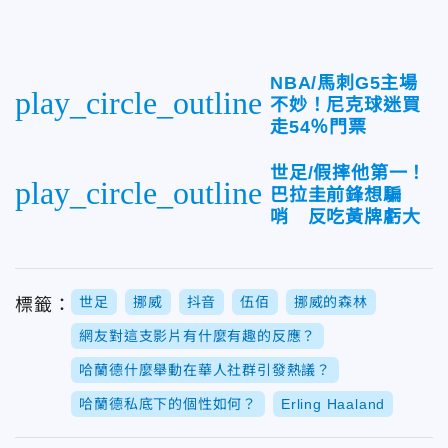
NBA/馬刺G5主場
play_circle_outline
不妙！尼克球迷買
走54％門票
世足/假摔他第一！
play_circle_outline
巴拉圭前鋒想騙
哨 反吃黃牌虧大
世足
挪威
抖音
伍佰
挪威的森林
標籤：
網友對這支影片有什麼有趣的反應？
哈蘭德什麼舉動在華人社群引發熱議？
哈蘭德私底下的個性如何？
Erling Haaland