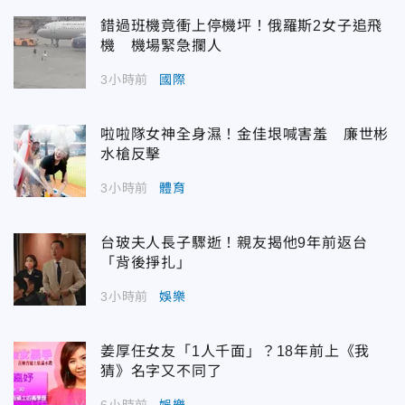
錯過班機竟衝上停機坪！俄羅斯2女子追飛
機 機場緊急攔人
3小時前
國際
啦啦隊女神全身濕！金佳垠喊害羞 廉世彬
水槍反擊
3小時前
體育
台玻夫人長子驟逝！親友揭他9年前返台
「背後掙扎」
3小時前
娛樂
姜厚任女友「1人千面」？18年前上《我
猜》名字又不同了
6小時前
娛樂