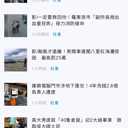
影/一定要救回你！羅東夜市「副所長抱出
血童狂奔」接力消防搶命
33分鐘前
社會
影/颱風才遠離！男開車違闖八里紅海灘受
困 最高罰25萬
1小時前
社會
連鎖電腦門市涉地下匯兌！4年洗錢2.6億
負責人遭逮
1小時前
社會
高大男虐殺「40隻倉鼠」記2大過畢業 錄
取成大碩士班