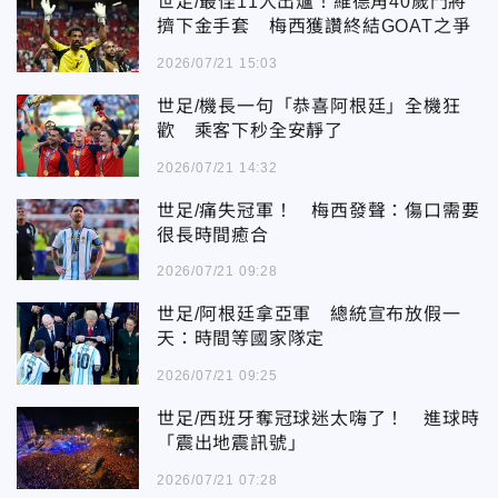
世足/最佳11人出爐！維德角40歲門將
擠下金手套 梅西獲讚終結GOAT之爭
2026/07/21 15:03
世足/機長一句「恭喜阿根廷」全機狂
歡 乘客下秒全安靜了
2026/07/21 14:32
世足/痛失冠軍！ 梅西發聲：傷口需要
很長時間癒合
2026/07/21 09:28
世足/阿根廷拿亞軍 總統宣布放假一
天：時間等國家隊定
2026/07/21 09:25
世足/西班牙奪冠球迷太嗨了！ 進球時
「震出地震訊號」
2026/07/21 07:28