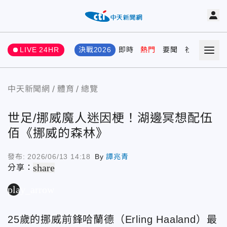
LIVE 24HR
決戰2026
即時
熱門
要聞
社會
娛樂
中天新聞網
體育
總覽
世足/挪威魔人迷因梗！湖邊冥想配伍
佰《挪威的森林》
發布:
2026/06/13 14:18
By
譚兆青
share
分享：
play_arrow
25歲的挪威前鋒哈蘭德（Erling Haaland）最