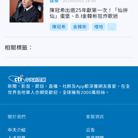
娛樂
2025/03/03 18:06
陳冠希出道25年獻第一次！「仙拚
仙」蛋堡、B.I金韓彬狂炸歌迷
陳冠希
金韓彬
嘻哈
...
相關標籤：
新聞、影音、節目、直播、社群及App都深獲網友喜愛，在全
世界各地華人亦頗受歡迎，全球擁有2000萬粉絲。
關於我們
客服資訊
中天介紹
公告