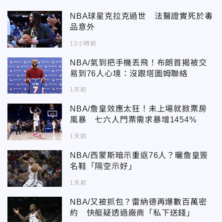
NBA球星克拉克過世 法醫證實死於毒
品意外
13小時前
NBA/氣到把手機丟飛！布朗首揭被交
易到76人心境：沒跟塔圖姆聯絡
1天前
NBA/詹皇效應太狂！未上場就掀票房
風暴 七六人門票需求暴增1454%
1天前
NBA/西蒙斯暗示重返76人？曬詹皇簽
名鞋「隔空示好」
1天前
NBA/又被抓包？雷納德再爆數百萬密
約 快艇疑透過廠商「私下送錢」