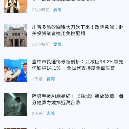
22小時前
要聞
川普多晶矽關稅大刀砍下來！政院急喊：赴
美投資業者適用免稅配額
12小時前
要聞
臺中市長選情最新剖析：江啟臣38.2%領先
何欣純14.1% 全世代支持度全面居首
1天前
要聞
陸男手搓AI劇暴紅！《歸墟》播放破億 每
分鐘算力燒掉近萬台幣
2天前
大陸