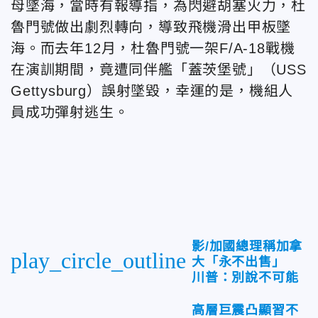
母墜海，當時有報導指，為閃避胡塞火力，杜
魯門號做出劇烈轉向，導致飛機滑出甲板墜
海。而去年12月，杜魯門號一架F/A-18戰機
在演訓期間，竟遭同伴艦「蓋茨堡號」（USS
Gettysburg）誤射墜毀，幸運的是，機組人
員成功彈射逃生。
影/加國總理稱加拿
play_circle_outline
大「永不出售」
川普：別說不可能
高層巨震凸顯習不