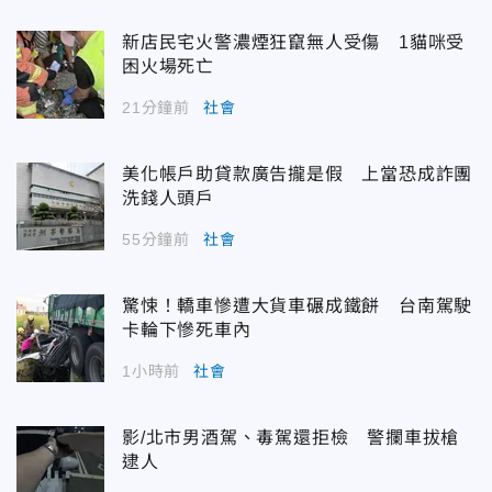
新店民宅火警濃煙狂竄無人受傷 1貓咪受
困火場死亡
21分鐘前
社會
美化帳戶助貸款廣告攏是假 上當恐成詐團
洗錢人頭戶
55分鐘前
社會
驚悚！轎車慘遭大貨車碾成鐵餅 台南駕駛
卡輪下慘死車內
1小時前
社會
影/北市男酒駕、毒駕還拒檢 警攔車拔槍
逮人