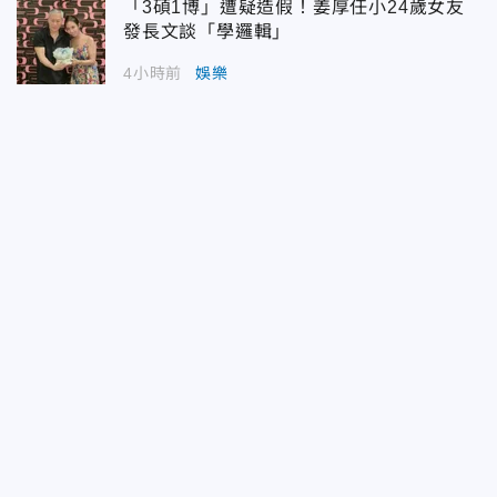
「3碩1博」遭疑造假！姜厚任小24歲女友
發長文談「學邏輯」
4小時前
娛樂