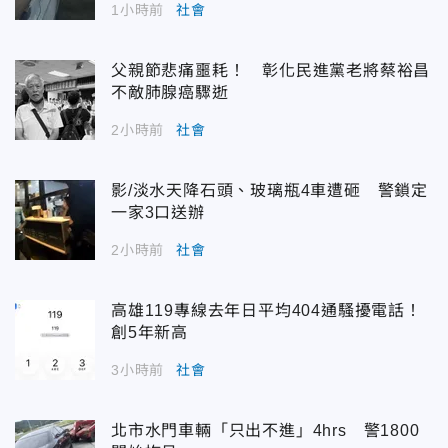
1小時前
社會
父親節悲痛噩耗！ 彰化民進黨老將蔡裕昌
不敵肺腺癌驟逝
2小時前
社會
影/淡水天降石頭、玻璃瓶4車遭砸 警鎖定
一家3口送辦
2小時前
社會
高雄119專線去年日平均404通騷擾電話！
創5年新高
3小時前
社會
北市水門車輛「只出不進」4hrs 警1800