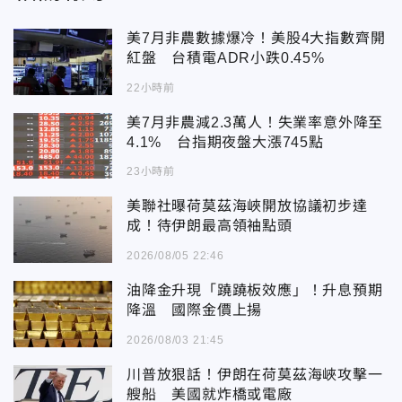
美7月非農數據爆冷！美股4大指數齊開
紅盤 台積電ADR小跌0.45%
22小時前
美7月非農減2.3萬人！失業率意外降至
4.1% 台指期夜盤大漲745點
23小時前
美聯社曝荷莫茲海峽開放協議初步達
成！待伊朗最高領袖點頭
2026/08/05 22:46
油降金升現「蹺蹺板效應」！升息預期
降溫 國際金價上揚
2026/08/03 21:45
川普放狠話！伊朗在荷莫茲海峽攻擊一
艘船 美國就炸橋或電廠