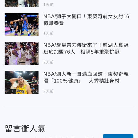
1天前
NBA/獅子大開口！東契奇前女友討16
億贍養費
1天前
NBA/詹皇帶刀侍衛來了！前湖人奪冠
班底加盟76人 相隔5年重聚拚冠
2天前
NBA/湖人新一哥滿血回歸！東契奇親
曝「100％健康」 大秀精壯身材
2天前
留言衝人氣