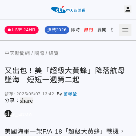
LIVE 24HR
決戰2026
即時
熱門
要聞
社會
娛樂
中天新聞網
國際
總覽
又出包！美「超級大黃蜂」降落航母
墜海 短短一週第二起
發布:
2025/05/07 13:42
By
苗珮瑩
share
分享：
play_arrow
美國海軍一架F/A-18「超級大黃蜂」戰機，