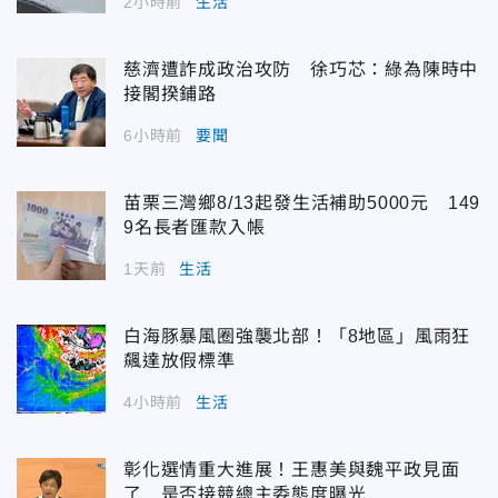
2小時前
生活
慈濟遭詐成政治攻防 徐巧芯：綠為陳時中
接閣揆鋪路
6小時前
要聞
苗栗三灣鄉8/13起發生活補助5000元 149
9名長者匯款入帳
1天前
生活
白海豚暴風圈強襲北部！「8地區」風雨狂
飆達放假標準
4小時前
生活
彰化選情重大進展！王惠美與魏平政見面
了 是否接競總主委態度曝光