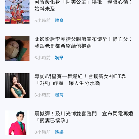
河智媛化身「阿美公主」挨批 親曝心情：
始料未及
5小時前
體育
北影影后李亦捷父親節宣布懷孕！憶亡父：
我跟老哥都希望給他抱孫
6小時前
娛樂
專訪/明星賽一舞爆紅！台鋼新女神ET靠
「2招」紓壓 曝人生分水嶺
6小時前
體育
震撼彈！及川光博雙喜臨門 宣布閃電再婚
「愛妻已懷孕」
8小時前
娛樂