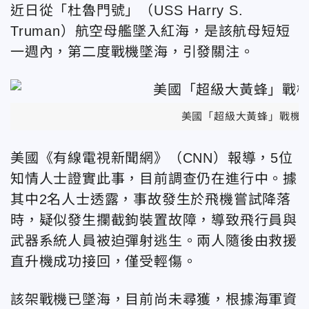
近日從「杜魯門號」（USS Harry S.
Truman）航空母艦墜入紅海，是該航母短短
一週內，第二度戰機墜海，引發關注。
美國「超級大黃蜂」戰機。
美國《有線電視新聞網》（CNN）報導，5位
知情人士證實此事，目前調查仍在進行中。據
其中2名人士透露，事故發生於飛機嘗試降落
時，疑似發生攔截鉤裝置故障，導致飛行員與
武器系統人員被迫彈射逃生。兩人隨後由救援
直升機成功接回，僅受輕傷。
該架戰機已墜海，目前尚未尋獲，根據海軍資