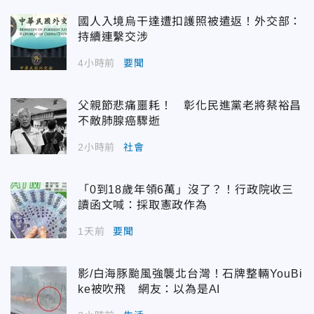
國人入境烏干達遭扣護照被遣返！外交部：
持續連繫交涉
4小時前
要聞
父親節悲痛噩耗！ 彰化民進黨老將蔡裕昌
不敵肺腺癌驟逝
2小時前
社會
「0到18歲年領6萬」沒了？！行政院收三
讀函文喊：採取憲政作為
1天前
要聞
影/白海豚颱風強襲北台灣！石牌整輛YouBi
ke被吹飛 網友：以為是AI