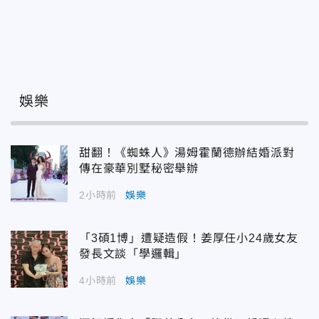
娛樂
甜翻！《蜘蛛人》湯姆霍蘭德辦結婚派對
傳在豪華別墅秘密舉辦
2小時前
娛樂
「3碩1博」遭疑造假！姜厚任小24歲女友
發長文談「學邏輯」
4小時前
娛樂