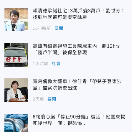
賴清德承諾社宅13萬戶變3萬戶！劉世芳：
找到地就蓋可能變空餘屋
16小時前
要聞
高雄有線電視施工員陳屍車內 躺12hrs
「窗戶半開」被保全發現
1小時前
社會
青鳥偶像大翻車！徐佳青「帶兒子登東沙
島」監察院調查出爐
2天前
要聞
6旬翁心臟「停止90分鐘」復活！他醒來揭
死後世界 嘆：很恐怖…