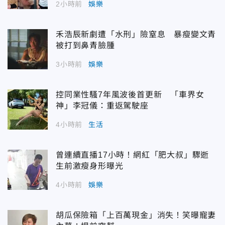
2小時前
娛樂
禾浩辰新劇遭「水刑」險窒息 暴瘦變文青
被打到鼻青臉腫
3小時前
娛樂
控同業性騷7年風波後首更新 「車界女
神」李冠儀：重返駕駛座
4小時前
生活
曾連續直播17小時！網紅「肥大叔」驟逝
生前激瘦身形曝光
4小時前
娛樂
胡瓜保險箱「上百萬現金」消失！笑曝寵妻