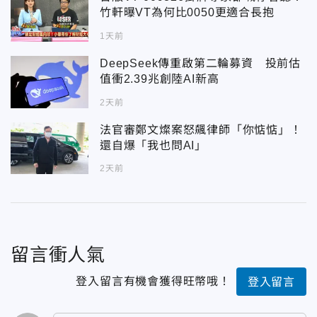
竹軒曝VT為何比0050更適合長抱
1天前
DeepSeek傳重啟第二輪募資 投前估
值衝2.39兆創陸AI新高
2天前
法官審鄭文燦案怒飆律師「你惦惦」！
還自爆「我也問AI」
2天前
留言衝人氣
登入留言有機會獲得旺幣哦！
登入留言