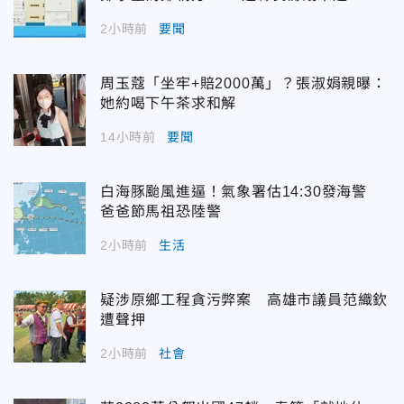
2小時前
要聞
周玉蔻「坐牢+賠2000萬」？張淑娟親曝：
她約喝下午茶求和解
14小時前
要聞
白海豚颱風進逼！氣象署估14:30發海警
爸爸節馬祖恐陸警
2小時前
生活
疑涉原鄉工程貪污弊案 高雄市議員范織欽
遭聲押
2小時前
社會