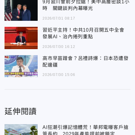
9月習川會前夕拉鋸！美中高層密談1小
時 關鍵談判內幕曝光
2026/07/31 08:17
習近平主持！中共10月召開五中全會
發展AI、治內捲列重點
2026/07/30 16:12
高市早苗蹭會？呂禮詩爆：日本恐遭發
配邊疆
2026/07/30 15:06
延伸閱讀
AI狂潮引爆記憶體荒！華邦電曝客戶搶
簽長約 2029年產能提前被鎖定