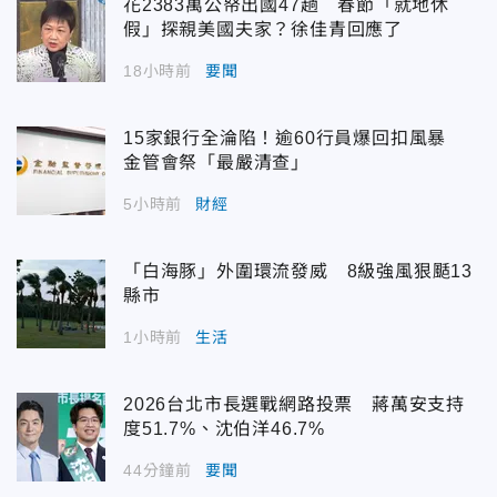
花2383萬公帑出國47趟 春節「就地休
假」探親美國夫家？徐佳青回應了
18小時前
要聞
15家銀行全淪陷！逾60行員爆回扣風暴
金管會祭「最嚴清查」
5小時前
財經
「白海豚」外圍環流發威 8級強風狠颳13
縣市
1小時前
生活
2026台北市長選戰網路投票 蔣萬安支持
度51.7%、沈伯洋46.7%
44分鐘前
要聞