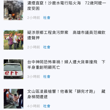
濃煙直竄！沙鹿水電行陷火海 72歲阿嬤一
度受困
2小時前
社會
疑涉原鄉工程貪污弊案 高雄市議員范織欽
遭聲押
2小時前
社會
台中神岡恐怖車禍！婦人遭大貨車撞飛 下
半身重創明顯死亡
3小時前
社會
文山區凌晨槍響！他毒駕「篩完才跑」 藏
身梯間遭逮
4小時前
社會