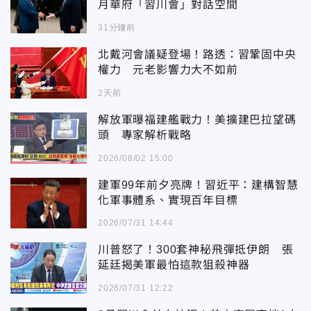
月華府「習川會」對話空間
31分鐘前
北戴河會議疑登場！路透：習鞏固中央
權力 元老影響力大不如前
2天前
解放軍曝福建艦戰力！美擴建巴拉望碼
頭 專家解析戰略
2026/08/02 15:00
建軍99年前夕亮牌！習近平：建構智慧
化軍事體系、實現百年目標
2026/07/31 14:44
川普怒了！300套神秘飛彈抵伊朗 張
延廷揭美軍最怕這款狙殺神器
2026/07/31 12:22