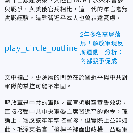
斷作出艱難決策。大陸自1979年以來未曾參
與戰爭，與美俄官兵相比，這一代的軍官毫無
實戰經驗，這點習近平本人也曾表達憂慮。
2年多名高層落
馬！解放軍現反
play_circle_outline
腐運動 分析：
內部競爭促成
文中指出，更深層的問題在於習近平與中共對
軍隊的掌控可能不牢固。
解放軍是中共的軍隊，軍官須對黨宣誓效忠，
直接接受中共中央軍委主席習近平的命令。理
論上，黨應該牢牢掌控軍隊，但實際上並非如
此。毛澤東名言「槍桿子裡面出政權」凸顯軍