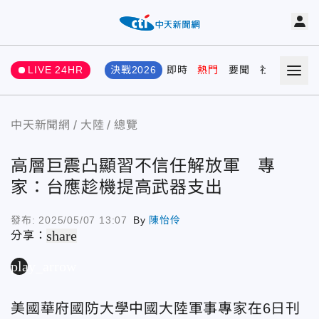
LIVE 24HR
決戰2026
即時
熱門
要聞
社會
娛樂
中天新聞網
大陸
總覽
高層巨震凸顯習不信任解放軍 專
家：台應趁機提高武器支出
發布:
2025/05/07 13:07
By
陳怡伶
share
分享：
play_arrow
美國華府國防大學中國大陸軍事專家在
6日
刊