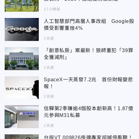
17小時前
人工智慧部門高層人事改組 Google股
價受影響重挫4%
1天前
「創意私房」案最新！狼師重犯「39罪
全獲減刑」
1天前
SpaceX一天蒸發7.2兆 首份財報變悲
報！
1天前
信驊第2季賺逾4個股本創新高！1.87億
元參與M31私募
1天前
台版VT 009826掛牌專家卻喊停看聽！