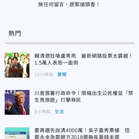
無任何留言，趕緊搶頭香！
熱門
賴清德狂嗆盧秀燕 最新網路投票太震撼！
1.5萬人表態一面倒
15小時前
要聞
川普簽署行政命令！限縮出生公民權並「禁
生育旅遊」打擊移民
3小時前
生活
要再選先說清4000萬！吳子嘉秀票據 控
鄭永金為鄭朝方2018選縣長籌錢未還