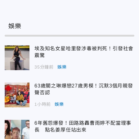
娛樂
埃及知名女星哈里發涉毒被判死！引發社會
震驚
35分鐘前
娛樂
63歲關之琳爆戀27歲男模！沉默3個月親發
聲否認
1小時前
娛樂
6年舊怨爆發！田路路轟曹雨婷不配當理事
長 點名姜厚任站出來