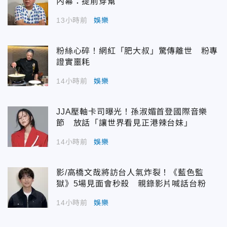
內幕：提前穿幫
13小時前
娛樂
粉絲心碎！網紅「肥大叔」驚傳離世 粉專
證實噩耗
14小時前
娛樂
JJA壓軸卡司曝光！孫淑媚首登國際音樂
節 放話「讓世界看見正港辣台妹」
14小時前
娛樂
影/高橋文哉將訪台人氣炸裂！《藍色監
獄》5場見面會秒殺 親錄影片喊話台粉
14小時前
娛樂