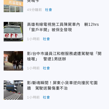
突喊卡
49分鐘前
社會
高雄有線電視施工員陳屍車內 躺12hrs
「窗戶半開」被保全發現
1小時前
社會
影/台中市議員江和樹服務處遭駕駛嗆「開
槍喔」 警逮1男送辦
1小時前
社會
影/斷魂瞬間！屏東小貨車逆向撞民宅圍
牆 駕駛送醫傷重不治
1小時前
社會