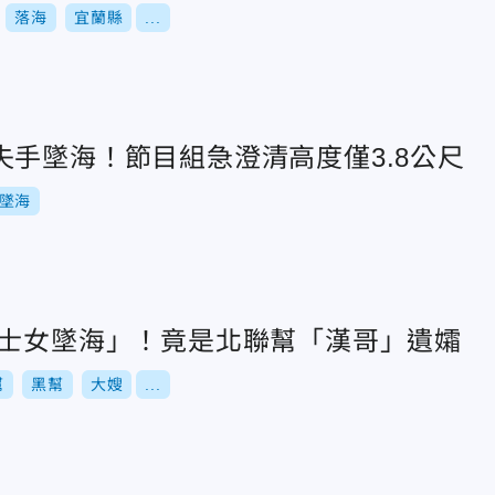
落海
宜蘭縣
...
失手墜海！節目組急澄清高度僅3.8公尺
墜海
賓士女墜海」！竟是北聯幫「漢哥」遺孀
幫
黑幫
大嫂
...