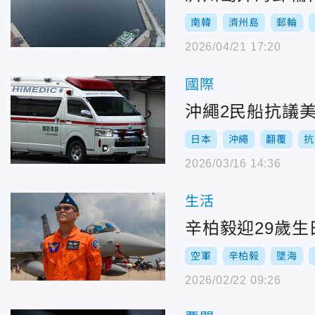
南韓
濟州島
郵輪
2026/04/21 17:20
國際
沖繩2民船抗議美
日本
沖繩
翻覆
抗
2026/03/16 14:36
生活
辛柏毅迎29歲
空軍
辛柏毅
墜海
2026/02/22 09:26