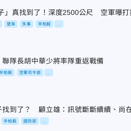
盒子」真找到了！深度2500公尺 空軍曝
墜海
失事
辛柏毅
...
！ 聯隊長胡中華少將率隊重返戰備
辛柏毅
空軍司令部
...
盒子找到了？ 顧立雄：訊號斷斷續續、尚
辛柏毅
國防部
...