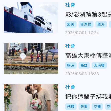
社會
影/澎湖輪第3起
旅美
澎湖輪
墜海
2026/07/01 17:24
社會
高雄大港橋傳墜
墜海
高雄
大港橋
2026/06/08 18:33
社會
把你這輩子綁我
飛機
失事
空難
空