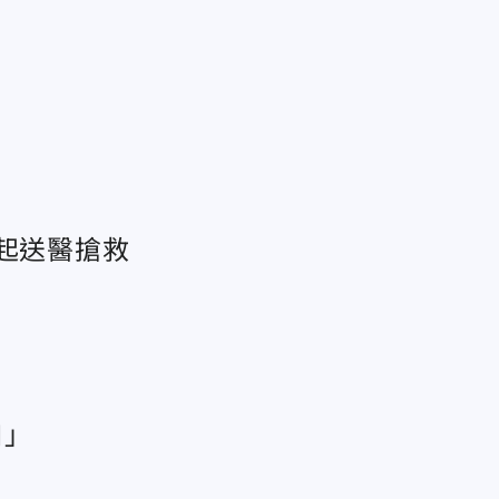
起送醫搶救
口」