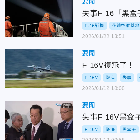
要聞
失事F-16「黑
F-16戰機
花蓮空軍基地
2026/01/22 13:51
要聞
F-16V復飛了
F-16V
墜海
失事
2026/01/12 18:08
要聞
失事F-16V黑
F-16V
墜海
黑盒子