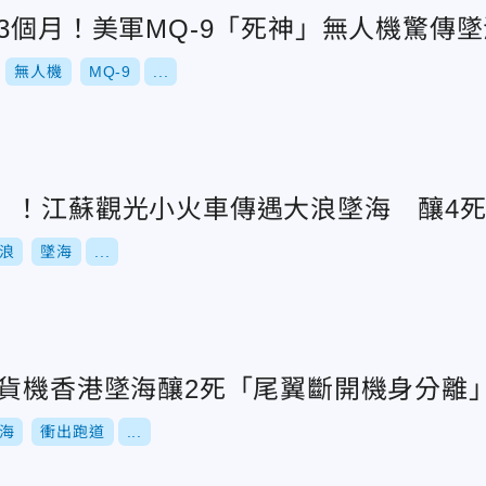
3個月！美軍MQ-9「死神」無人機驚傳墜
無人機
MQ-9
...
」！江蘇觀光小火車傳遇大浪墜海 釀4
浪
墜海
...
拜貨機香港墜海釀2死「尾翼斷開機身分離
海
衝出跑道
...