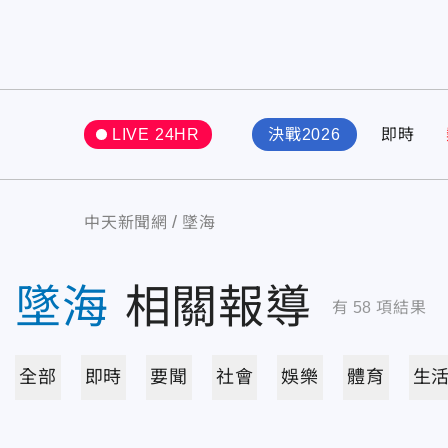
LIVE 24HR
決戰2026
即時
中天新聞網
墜海
墜海
相關報導
有
58
項結果
全部
即時
要聞
社會
娛樂
體育
生