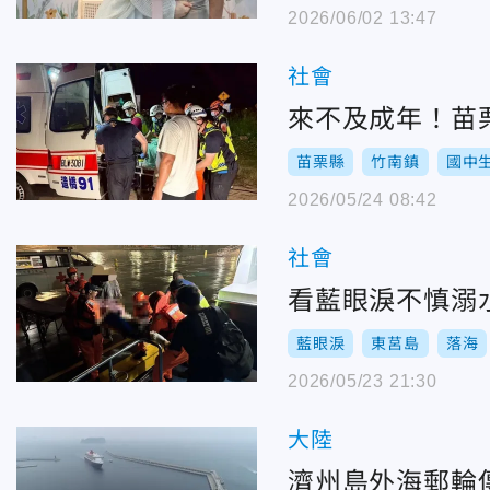
2026/06/02 13:47
社會
來不及成年！苗
苗栗縣
竹南鎮
國中
2026/05/24 08:42
社會
看藍眼淚不慎溺
藍眼淚
東莒島
落海
2026/05/23 21:30
大陸
濟州島外海郵輪