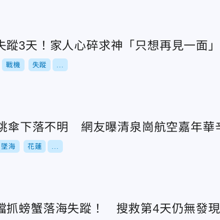
失蹤3天！家人心碎求神「只想再見一面
戰機
失蹤
...
飛官跳傘下落不明 網友曝清泉崗航空嘉年華
墜海
花蓮
...
檔抓螃蟹落海失蹤！ 搜救第4天仍無發