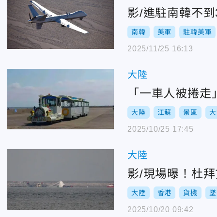
影/進駐南韓不到
南韓
美軍
駐韓美軍
2025/11/25 16:13
大陸
「一車人被捲走
大陸
江蘇
景區
大
2025/10/25 17:45
大陸
影/現場曝！杜
大陸
香港
貨機
墜
2025/10/20 09:42