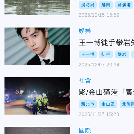
消防局
越南
蘇澳港
2025/12/15 15:59
娛樂
王一博徒手攀岩
王一博
徒手
攀岩
2025/12/07 20:34
社會
影/金山磺港「
新北市
金山區
北聯
2025/11/27 15:28
國際