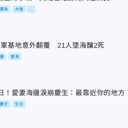
墜海
大陸
...
軍基地意外翻覆 21人墜海釀2死
議
墜海
生日！愛妻海邊淚崩慶生：最靠近你的地方
妻子
生日