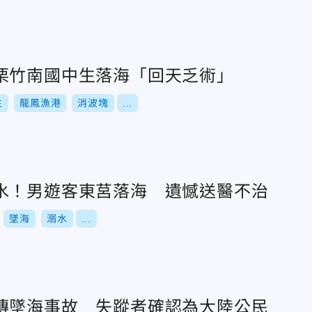
栗竹南國中生落海「回天乏術」
生
龍鳳漁港
消波塊
...
水！男遊客東莒落海 遺憾送醫不治
墜海
溺水
...
傳墜海事故 失蹤者確認為大陸公民