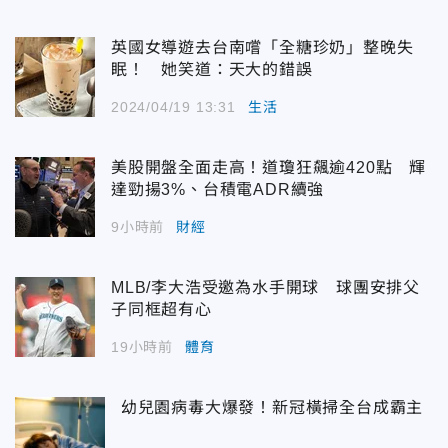
英國女導遊去台南嚐「全糖珍奶」整晚失
眠！ 她笑道：天大的錯誤
2024/04/19 13:31
生活
美股開盤全面走高！道瓊狂飆逾420點 輝
達勁揚3%、台積電ADR續強
9小時前
財經
MLB/李大浩受邀為水手開球 球團安排父
子同框超有心
19小時前
體育
幼兒園病毒大爆發！新冠橫掃全台成霸主