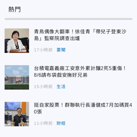
熱門
青鳥偶像大翻車！徐佳青「帶兒子登東沙
島」監察院調查出爐
17小時前
要聞
台積電嘉義廠工安意外累計釀2死5重傷！
8/6請布袋戲安撫好兄弟
15小時前
生活
挺自家股票！群聯執行長潘健成7月加碼買4
0張
11小時前
財經