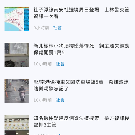
社子浮線南安社遶境周日登場 士林警交管
資訊一次看
9小時前
社會
新北樹林小狗頂樓墜落慘死 飼主疏失遭動
保處開罰1萬5
10小時前
社會
影/南港偷機車又闖洗車場盜5萬 竊嫌遭逮
瞎掰喝醉忘記了
10小時前
社會
知名房仲疑違反個資法遭搜索 檢方複訊後
聲押3主管