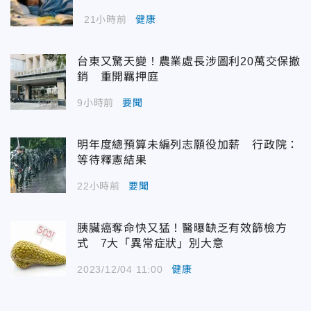
21小時前
健康
台東又驚天變！農業處長涉圖利20萬交保撤
銷 重開羈押庭
9小時前
要聞
明年度總預算未編列志願役加薪 行政院：
等待釋憲結果
22小時前
要聞
胰臟癌奪命快又猛！醫曝缺乏有效篩檢方
式 7大「異常症狀」別大意
2023/12/04 11:00
健康