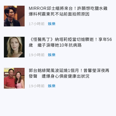
MIRROR邱士縉將來台！許願想吃鹽水雞
爆料柯震東死不站前面拍照原因
17小時前
娛樂
《怪醫馬丁》納塔莉婭當切娃驟逝！享年56
歲 繼子淚曝她10年抗病路
19小時前
娛樂
郭台銘緋聞風波延燒1個月！曾馨瑩深夜再
發聲 遭爆身心俱疲健康出狀況
19小時前
娛樂