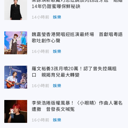
梁詠琪新歌藏巧思低調放閃西班牙尪 結婚
14年仍甜蜜曝保鮮秘訣
14小時前
娛樂
魏嘉瑩香港開唱迎巡演最終場 首獻唱粵語
歌吐創作心聲
16小時前
娛樂
羅文裕養3孩月噴20萬！認了曾失控飆粗
口 親揭育兒最大轉變
16小時前
娛樂
李榮浩捲版權風暴！〈小眼睛〉作曲人署名
遭撤 昔發長文喊冤
16小時前
娛樂