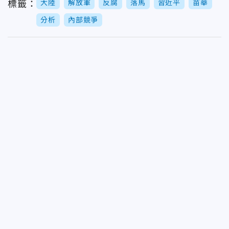
大陸
解放軍
反腐
落馬
習近平
苗華
標籤：
分析
內部競爭