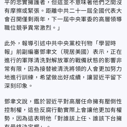
平的忠實擁護者，但這並不意味著他們之間沒
有摩擦或緊張。距離中共二十一屆全國代表大
會召開僅剩兩年，下一屆中央軍委的高層領導
職位競爭異常激烈。」
此外，報導引述中共中央黨校刊物「學習時
報」前副編審鄧聿文（現居美國）表示，正在
進行的軍隊清洗對解放軍的戰備狀態的影響非
常有限，因為接替被清洗將領的人會更加努力
地進行訓練，希望做出好成續，讓習近平留下
深刻印象。
鄧聿文說，鑑於習近平對高層任命擁有壓倒性
控制權，這些反腐行動實際上會讓他更加有權
勢，因為這表明他「對誰該上任、誰該下台擁
有最終決定權」。