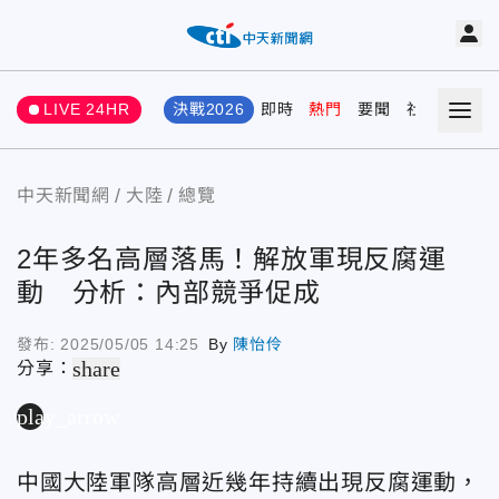
LIVE 24HR
決戰2026
即時
熱門
要聞
社會
娛樂
中天新聞網
大陸
總覽
2年多名高層落馬！解放軍現反腐運
動 分析：內部競爭促成
發布:
2025/05/05 14:25
By
陳怡伶
share
分享：
play_arrow
中國大陸軍隊高層近幾年持續出現反腐運動，