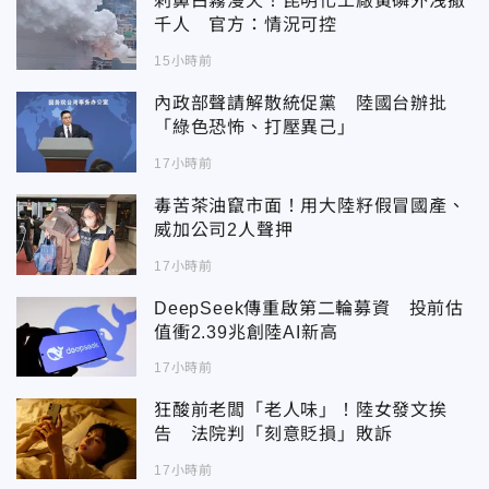
刺鼻白霧漫天！昆明化工廠黃磷外洩撤
千人 官方：情況可控
15小時前
內政部聲請解散統促黨 陸國台辦批
「綠色恐怖、打壓異己」
17小時前
毒苦茶油竄市面！用大陸籽假冒國產、
威加公司2人聲押
17小時前
DeepSeek傳重啟第二輪募資 投前估
值衝2.39兆創陸AI新高
17小時前
狂酸前老闆「老人味」！陸女發文挨
告 法院判「刻意貶損」敗訴
17小時前