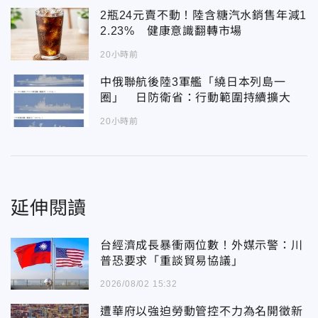
2瓶24元賣不動！陸含糖汽水銷售年減1
2.23% 健康意識翻轉市場
20小時前
中俄聯航後陸3軍艦「繞日本列島一
圈」 日防衛省：行動範圍持續擴大
20小時前
延伸閱讀
台經濟成長暴衝兩位數！外媒示警：川
普恐要求「重談貿易協議」
2026/08/02 15:32
遭華府以強迫勞動管控不力為名開徵新