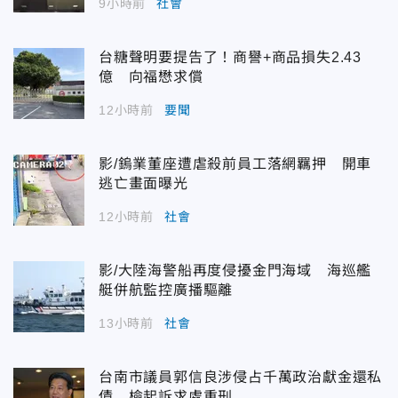
9小時前
社會
台糖聲明要提告了！商譽+商品損失2.43
億 向福懋求償
12小時前
要聞
影/鎢業董座遭虐殺前員工落網羈押 開車
逃亡畫面曝光
12小時前
社會
影/大陸海警船再度侵擾金門海域 海巡艦
艇併航監控廣播驅離
13小時前
社會
台南市議員郭信良涉侵占千萬政治獻金還私
債 檢起訴求處重刑