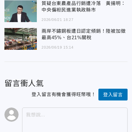
質疑台東農產品行銷遭冷落 黃揚明：
中央偏袒民進黨執政縣市
2026/06/21 18:27
兩岸不鏽鋼板遭日認定傾銷！陸被加徵
最高45%、台21%關稅
2026/06/19 15:14
留言衝人氣
登入留言有機會獲得旺幣哦！
登入留言