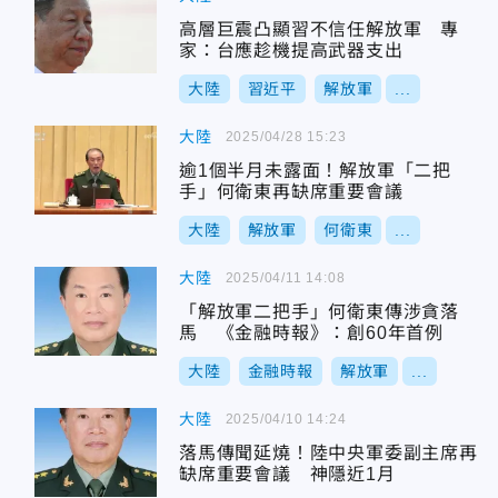
高層巨震凸顯習不信任解放軍 專
家：台應趁機提高武器支出
大陸
習近平
解放軍
...
大陸
2025/04/28 15:23
逾1個半月未露面！解放軍「二把
手」何衛東再缺席重要會議
大陸
解放軍
何衛東
...
大陸
2025/04/11 14:08
「解放軍二把手」何衛東傳涉貪落
馬 《金融時報》：創60年首例
大陸
金融時報
解放軍
...
大陸
2025/04/10 14:24
落馬傳聞延燒！陸中央軍委副主席再
缺席重要會議 神隱近1月