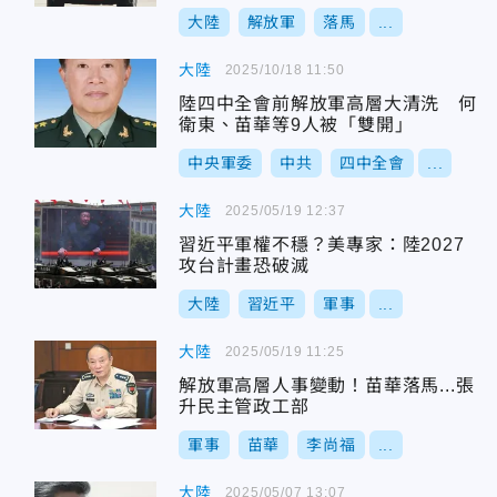
大陸
解放軍
落馬
...
大陸
2025/10/18 11:50
陸四中全會前解放軍高層大清洗 何
衛東、苗華等9人被「雙開」
中央軍委
中共
四中全會
...
大陸
2025/05/19 12:37
習近平軍權不穩？美專家：陸2027
攻台計畫恐破滅
大陸
習近平
軍事
...
大陸
2025/05/19 11:25
解放軍高層人事變動！苗華落馬...張
升民主管政工部
軍事
苗華
李尚福
...
大陸
2025/05/07 13:07