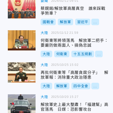
要聞
2026/02/12 09:01
蔡鎤銘/解放軍高層真空 誰來踩戰
爭煞車？
國戰會
解放軍
習近平
...
大陸
2025/11/12 21:59
何衛東等將領落馬 解放軍二把手：
要嚴防做兩面人、搞偽忠誠
大陸
何衛東
十五五規劃
...
大陸
2025/10/25 15:02
再批何衛東等「高層貪腐分子」 解
放軍報：消除重大政治隱患
大陸
解放軍
四中全會
...
大陸
2025/10/20 15:27
解放軍史上最大整肅！「福建幫」高
官落馬 日媒：恐影響攻台