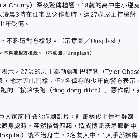
nia County）深夜驚傳槍響，18歲的高中生小邁
）與2名友人凌晨3時在住宅區惡作劇時，遭27歲屋主持槍射
少年受傷。
不料遭對方槍殺。（示意圖／Unsplash）
，27歲的房主泰勒蔡斯巴特勒（Tyler Chas
的住家，他才因此開槍。但2名倖存的少年向警方表示
「按鈴快跑（ding dong ditch）」惡作劇，
戶人家前拍攝惡作劇影片，計畫稍後上傳社群媒
找藏身處時，突然槍聲四起，造成博斯沃思軀幹中
 Hospital）後不治身亡，2名友人中，1人手部擦傷