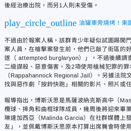
後經治療出院，而另1人則未受傷。
play_circle_outline
油罐車旁燒烤！柬
不過由於報案人稱，該群青少年疑似試圖踢開門
案人員，在槍擊案發生前，他們已敲了街區的
遂（ attempted burglaryon）」，
二級謀殺、惡意傷害，及2項使用槍械犯罪的罪
（Rappahannock Regional Jail
找與惡作劇「按鈴快跑」相關的影片、照片或
報導指出，博斯沃思是馬薩波納克斯高中（Massap
欖球、摔角和曲棍球隊成員，幾周後將迎來畢
琳達加西亞（Malinda Garcia）在社群
友」，並佩戴博斯沃思原本打算出席舞會時使