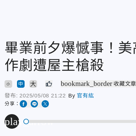
畢業前夕爆憾事！美
作劇遭屋主槍殺
bookmark_border
大
收藏文
中
小
發布:
2025/05/08 21:22
By
官有紘
分享：
play_arrow