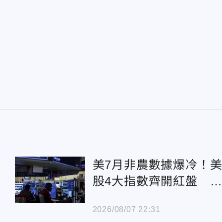
美7月非農數據爆冷！
股4大指數齊開紅盤 
積電ADR小跌0.45%
2026/08/07 22:31