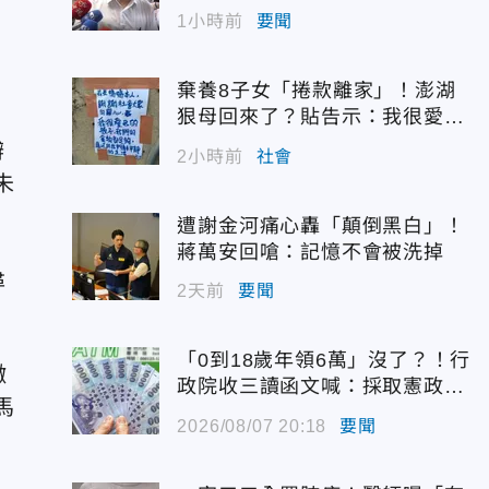
1小時前
要聞
棄養8子女「捲款離家」！澎湖
狠母回來了？貼告示：我很愛我
孩子
辦
2小時前
社會
未
遭謝金河痛心轟「顛倒黑白」！
蔣萬安回嗆：記憶不會被洗掉
尋
2天前
要聞
「0到18歲年領6萬」沒了？！行
橄
政院收三讀函文喊：採取憲政作
馬
為
2026/08/07 20:18
要聞