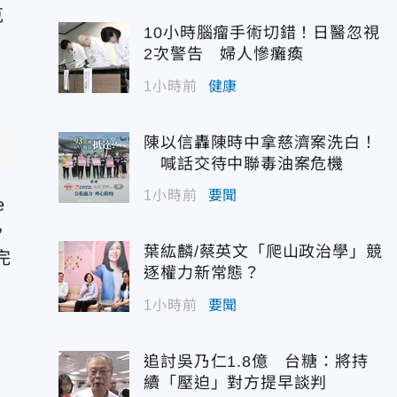
克
10小時腦瘤手術切錯！日醫忽視
2次警告 婦人慘癱瘓
1小時前
健康
陳以信轟陳時中拿慈濟案洗白！
喊話交待中聯毒油案危機
1小時前
要聞
e
，
葉紘麟/蔡英文「爬山政治學」競
完
逐權力新常態？
1小時前
要聞
追討吳乃仁1.8億 台糖：將持
續「壓迫」對方提早談判