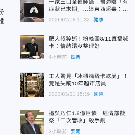
一家三口全罹肺癌！醫師曝「有
症狀已末期」…這東西超毒：打
粉
開等於狂吸20根菸
2026/02/16 11:32
健康
體
肥大叔猝逝！粉絲團8/11直播喊
卡：情緒還沒整理好
4小時前
娛樂
工人驚見「冰櫃牆縫卡乾屍」！
竟是失蹤10年超市店員
2023/03/01 15:19
國際
追吳乃仁1.8億巨債 經濟部擬
祭「二次管收」殺手鐧
2小時前
要聞