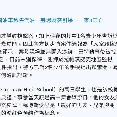
國油車私售汽油一旁烤肉突引爆 一家3口亡
才導致槍擊案，加上倖存的其中1名青少年告訴
好幾扇門，因此警方初步將案件通報為「入室竊盜
不過後續調查顯示，案發現場並無闖入痕跡。巴特勒事後被控
名，目前未獲保釋，關押於拉帕漢諾克地區監獄
）。另據法院文件指出，警方已對2名少年的手機提出搜索令，
任何通訊記錄。
onax High School）的高三學生，也是該校
業典禮。事發當天原是高中舞會舉辦日，他的女友
媒體上發文哀悼，稱博斯沃思是「最好的男友、兄弟與朋
用的粉紅色領結作為紀念。