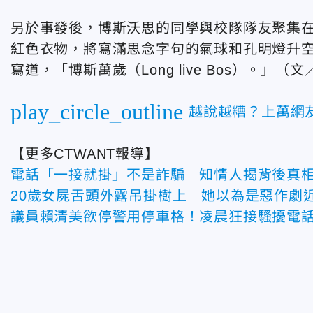
另於事發後，博斯沃思的同學與校隊隊友聚集
紅色衣物，將寫滿思念字句的氣球和孔明燈升
寫道，「博斯萬歲（Long live Bos）。」（文
play_circle_outline
越說越糟？上萬網
【更多CTWANT報導】
電話「一接就掛」不是詐騙 知情人揭背後真
20歲女屍舌頭外露吊掛樹上 她以為是惡作劇
議員賴清美欲停警用停車格！凌晨狂接騷擾電