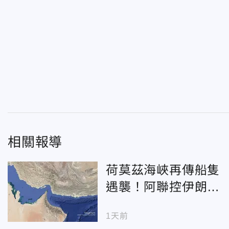
相關報導
荷莫茲海峽再傳船隻
遇襲！阿聯控伊朗攻
擊國營油輪
1天前