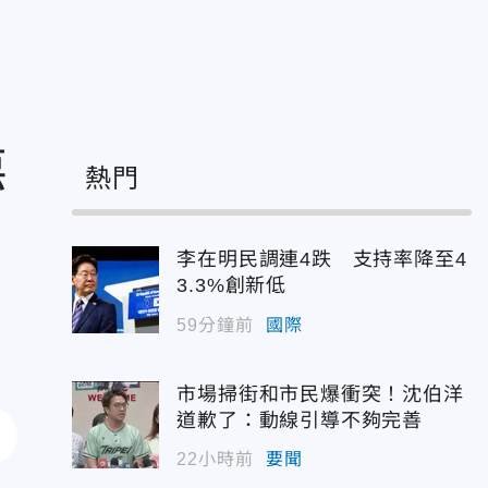
惡
熱門
李在明民調連4跌 支持率降至4
3.3%創新低
59分鐘前
國際
市場掃街和市民爆衝突！沈伯洋
道歉了：動線引導不夠完善
22小時前
要聞