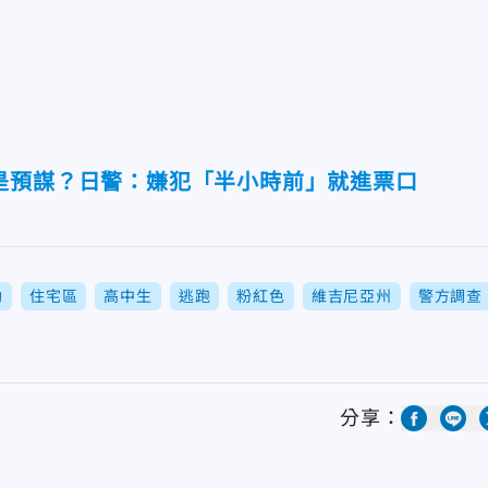
是預謀？日警：嫌犯「半小時前」就進票口
勒
住宅區
高中生
逃跑
粉紅色
維吉尼亞州
警方調查
分享：