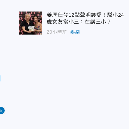
姜厚任發12點聲明護愛！駁小24
歲女友當小三：在講三小？
20小時前
娛樂