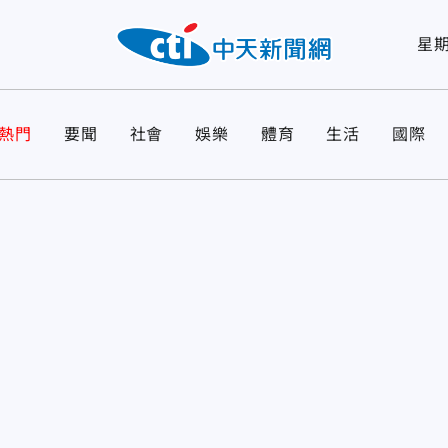
星
熱門
要聞
社會
娛樂
體育
生活
國際