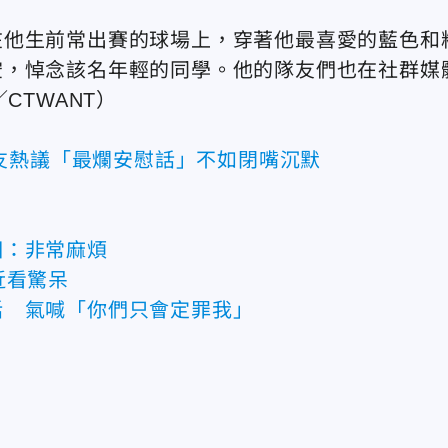
在他生前常出賽的球場上，穿著他最喜愛的藍色和
空，悼念該名年輕的同學。他的隊友們也在社群媒
／CTWANT）
友熱議「最爛安慰話」不如閉嘴沉默
相：非常麻煩
近看驚呆
話 氣喊「你們只會定罪我」