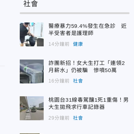
社會
醫療暴力59.4%發生在急診 近
半受害者是護理師
14分鐘前
健康
詐團新招！女大生打工「連領2
月薪水」仍被騙 慘噴50萬
16分鐘前
社會
美
桃園台31線毒駕釀1死1重傷！男
大生拋飛求行車記錄器
台
29分鐘前
社會