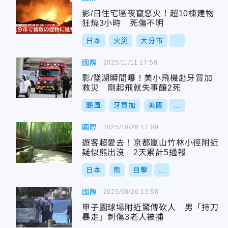
影/日住宅區夜竄惡火！超10棟建物
狂燒3小時 死傷不明
日本
火災
大分市
...
國際
2025/11/11 17:58
影/墜湖瞬間曝！美小飛機赴牙買加
救災 剛起飛就失事釀2死
颶風
牙買加
美國
...
國際
2025/10/26 17:09
遊客超愛去！京都嵐山竹林小徑附近
疑似熊出沒 2天累計5通報
日本
熊
目擊
...
國際
2025/08/26 13:58
甲子園球場附近驚傳砍人 男「持刀
暴走」刺傷3老人被捕