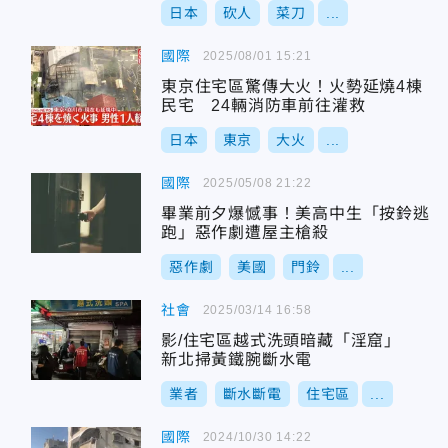
日本
砍人
菜刀
...
國際
2025/08/01 15:21
東京住宅區驚傳大火！火勢延燒4棟
民宅 24輛消防車前往灌救
日本
東京
大火
...
國際
2025/05/08 21:22
畢業前夕爆憾事！美高中生「按鈴逃
跑」惡作劇遭屋主槍殺
惡作劇
美國
門鈴
...
社會
2025/03/14 16:58
影/住宅區越式洗頭暗藏「淫窟」
新北掃黃鐵腕斷水電
業者
斷水斷電
住宅區
...
國際
2024/10/30 14:22