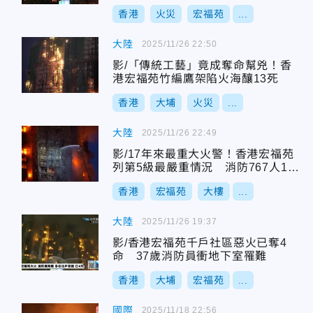
香港
火災
宏福苑
...
大陸
2025/11/26 22:50
影/「傳統工藝」竟成奪命幫兇！香
港宏福苑竹編鷹架陷火海釀13死
香港
大埔
火災
...
大陸
2025/11/26 22:49
影/17年來最重大火警！香港宏福苑
列第5級最嚴重情況 消防767人128
車救援
香港
宏福苑
大樓
...
大陸
2025/11/26 19:37
影/香港宏福苑千戶社區惡火已奪4
命 37歲消防員衝地下室罹難
香港
大埔
宏福苑
...
國際
2025/11/18 22:56