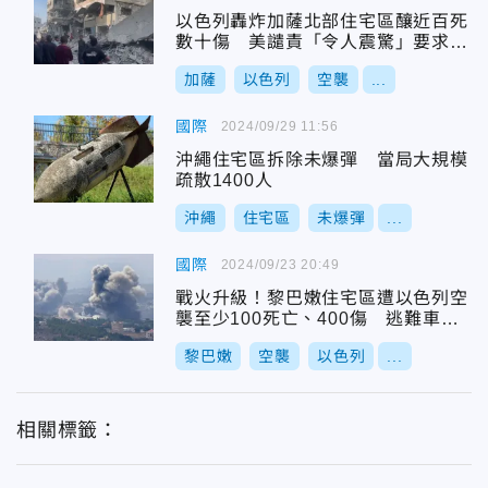
以色列轟炸加薩北部住宅區釀近百死
數十傷 美譴責「令人震驚」要求解
釋
加薩
以色列
空襲
...
國際
2024/09/29 11:56
沖繩住宅區拆除未爆彈 當局大規模
疏散1400人
沖繩
住宅區
未爆彈
...
國際
2024/09/23 20:49
戰火升級！黎巴嫩住宅區遭以色列空
襲至少100死亡、400傷 逃難車潮
塞爆公路
黎巴嫩
空襲
以色列
...
相關標籤：