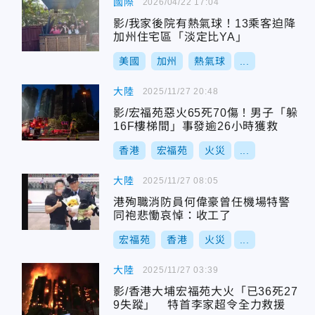
國際
2026/04/22 17:04
影/我家後院有熱氣球！13乘客迫降
加州住宅區「淡定比YA」
美國
加州
熱氣球
...
大陸
2025/11/27 20:48
影/宏福苑惡火65死70傷！男子「躲
16F樓梯間」事發逾26小時獲救
香港
宏福苑
火災
...
大陸
2025/11/27 08:05
港殉職消防員何偉豪曾任機場特警
同袍悲慟哀悼：收工了
宏福苑
香港
火災
...
大陸
2025/11/27 03:39
影/香港大埔宏福苑大火「已36死27
9失蹤」 特首李家超令全力救援