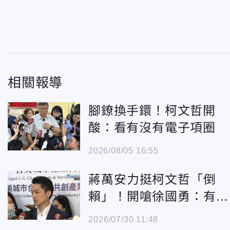
相關報導
腳鐐換手鐶！柯文哲開
酸：看有沒有電子項圈
2026/08/05 16:55
蔣萬安力挺柯文哲「倒
賴」！開嗆徐國勇：有氣
魄面對毒油風暴嗎？
2026/07/30 11:48