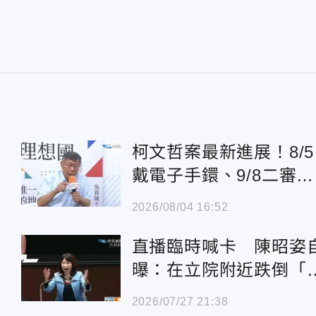
柯文哲案最新進展！8/5
戴電子手鐶、9/8二審首
次開庭
2026/08/04 16:52
直播臨時喊卡 陳昭姿
曝：在立院附近跌倒「
微腦震盪」
2026/07/27 21:38