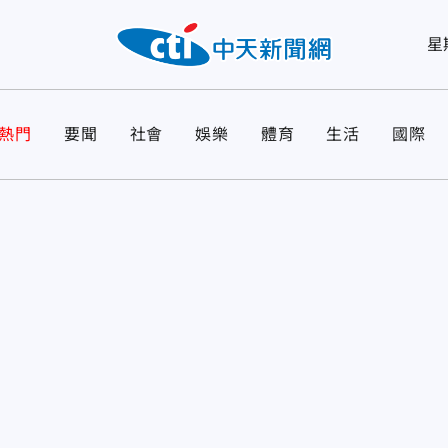
星
熱門
要聞
社會
娛樂
體育
生活
國際