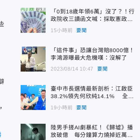
「0到18歲年領6萬」沒了？！行
政院收三讀函文喊：採取憲政作
些
為
15小時前
要聞
「這件事」恐讓台灣賠8000億！
李鴻源曝最大危機嘆：沒解了
2023/08/14 10:47
要聞
辯
臺中市長選情最新剖析：江啟臣
38.2%領先何欣純14.1% 全世
代支持度全面居首
，
19小時前
要聞
陸男手搓AI劇暴紅！《歸墟》播
濤
放破億 每分鐘算力燒掉近萬台