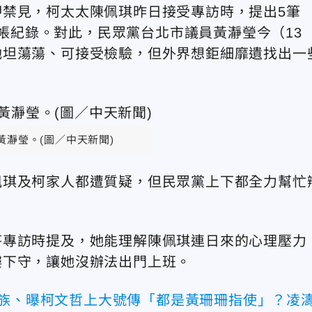
禁見，柯太太陳佩琪昨日接受專訪時，提出5筆
的出帳紀錄。對此，民眾黨台北市議員黃瀞瑩今（13
她坦蕩蕩、可接受檢驗，但外界想鉅細靡遺找出一
。
黃瀞瑩。(圖／中天新聞)
佩琪及柯家人都遭質疑，但民眾黨上下都全力幫忙
芹專訪時提及，她能理解陳佩琪連日來的心理壓力
樓下守，讓她沒辦法出門上班。
滅族、曝柯文哲上大號傳「都是黃珊珊指使」？凌