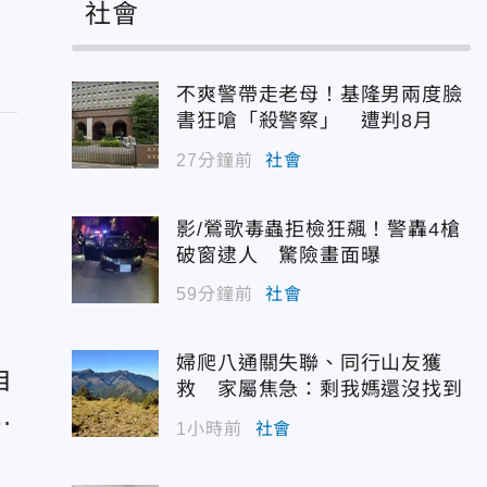
社會
不爽警帶走老母！基隆男兩度臉
書狂嗆「殺警察」 遭判8月
27分鐘前
社會
影/鶯歌毒蟲拒檢狂飆！警轟4槍
破窗逮人 驚險畫面曝
59分鐘前
社會
婦爬八通關失聯、同行山友獲
自
救 家屬焦急：剩我媽還沒找到
輕
1小時前
社會