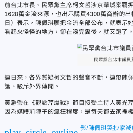
前台北市長、民眾黨主席柯文哲涉京華城案羈押
1628萬金流來源，也出示購買4300萬商辦
日）表示，陳佩琪願把金流全部公布，就表示
看起來怪怪的地方，卻在潑完糞後，就又跑了
民眾黨台北市議員
連日來，各界質疑柯文哲的聲音不斷，連帶陳
護、駁斥外界傳聞。
黃瀞瑩在《觀點芹爆戰》節目接受主持人黃光
因為媒體前陣子的瘋狂程度，是每天都去家裡
影/陳佩琪哭抄家
play_circle_outline