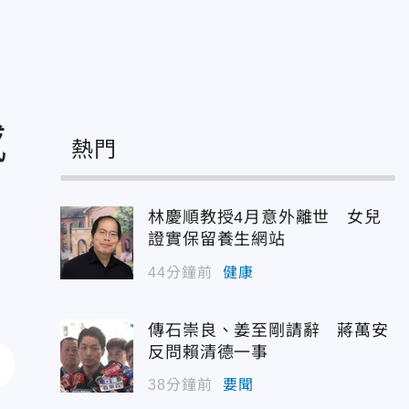
感
熱門
林慶順教授4月意外離世 女兒
證實保留養生網站
44分鐘前
健康
傳石崇良、姜至剛請辭 蔣萬安
反問賴清德一事
38分鐘前
要聞