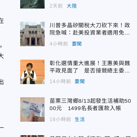
幣
2天前
大陸
在
川普多晶矽關稅大刀砍下來！政
院急喊：赴美投資業者適用免稅
配額
4小時前
要聞
，
大
彰化選情重大進展！王惠美與魏
平政見面了 是否接競總主委態
度曝光
出
14小時前
要聞
苗栗三灣鄉8/13起發生活補助50
00元 1499名長者匯款入帳
18小時前
生活
一