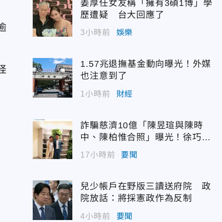
姜厚任女友稱「擁有3碩1博」學
歷遭疑 台大回應了
逾
3小時前
娛樂
1.57兆退撫基金動向曝光！外媒
怪
也注意到了
1小時前
財經
詐騙慈濟10億「陳昱瑄與陳時
中、陳柏惟合照」曝光！徐巧芯
震撼出手
17小時前
要聞
兒少帳戶在野版三讀送府院 政
院放話：將採憲政作為反制
4小時前
要聞