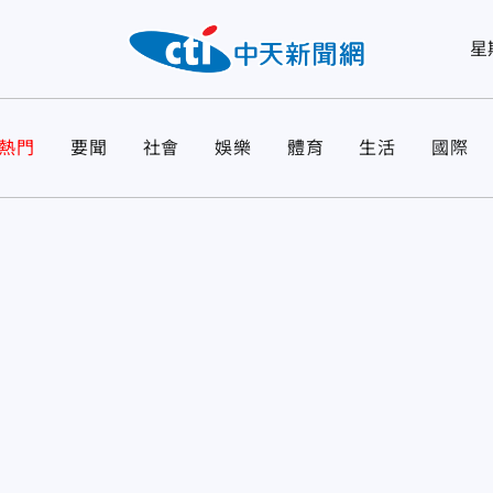
星
熱門
要聞
社會
娛樂
體育
生活
國際