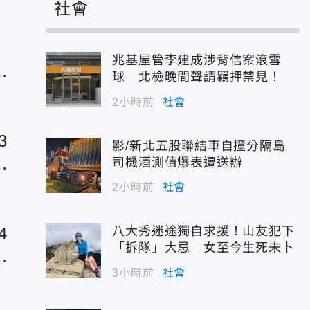
社會
兆基屋管李建成涉背信案滾雪
肖
球 北檢晚間聲請羈押禁見！
2小時前
社會
3
影/新北五股聯結車自撞分隔島
貴
司機酒測值爆表遭送辦
2小時前
社會
4
八大秀迷途獨自求援！山友犯下
「拆隊」大忌 女至今生死未卜
中
3小時前
社會