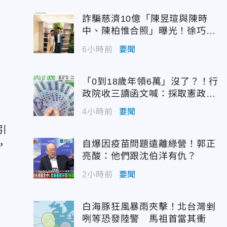
詐騙慈濟10億「陳昱瑄與陳時
中、陳柏惟合照」曝光！徐巧芯
震撼出手
6小時前
要聞
「0到18歲年領6萬」沒了？！行
政院收三讀函文喊：採取憲政作
為
4小時前
要聞
引
自爆因疫苗問題遠離綠營！郭正
，
亮酸：他們跟沈伯洋有仇？
2小時前
要聞
白海豚狂風暴雨夾擊！北台灣剉
咧等恐發陸警 馬祖首當其衝