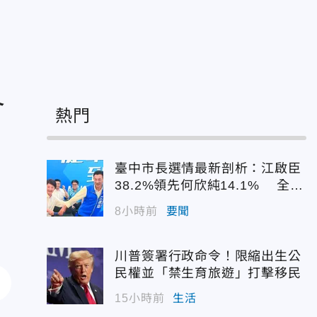
會
熱門
臺中市長選情最新剖析：江啟臣
38.2%領先何欣純14.1% 全世
代支持度全面居首
8小時前
要聞
川普簽署行政命令！限縮出生公
民權並「禁生育旅遊」打擊移民
15小時前
生活