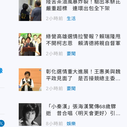
陸苦茶油風暴炸裂！驗出苯駢芘
嚴重超標 連環出包全下架
2小時前
生活
綠營高雄選情拉警報？賴瑞隆甩
不開柯志恩 賴清德將親自督軍
2小時前
要聞
緣
彰化選情重大進展！王惠美與魏
平政見面了 是否接競總主委態
度曝光
2小時前
要聞
「小秦漢」張海漢驚傳68歲驟
逝 昔合唱〈明天會更好〉引追
憶
8小時前
娛樂