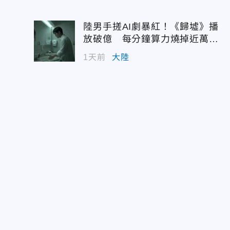
陸男手搓AI劇暴紅！《歸墟》播
放破億 每分鐘算力燒掉近萬台
幣
1天前
大陸