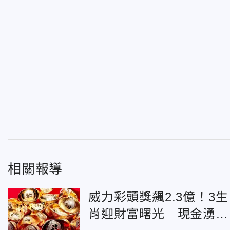
相關報導
威力彩頭獎飆2.3億！3生
肖迎財富曙光 現金湧入