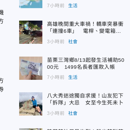
7小時前
生活
機
方
高雄晚間重大車禍！轎車突暴衝
「連撞6車」 電桿、變電箱全
遭殃
3小時前
社會
苗栗三灣鄉8/13起發生活補助50
00元 1499名長者匯款入帳
7小時前
生活
方
券
八大秀迷途獨自求援！山友犯下
「拆隊」大忌 女至今生死未卜
3小時前
社會