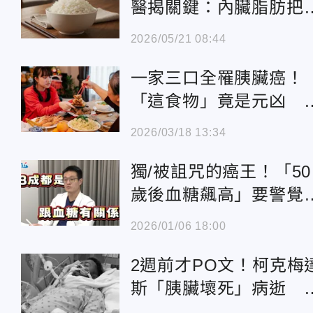
醫揭關鍵：內臟脂肪把
臟埋了
2026/05/21 08:44
一家三口全罹胰臟癌！
「這食物」竟是元凶 
痛哭：因為比較便宜
2026/03/18 13:34
獨/被詛咒的癌王！「50
歲後血糖飆高」要警
3族群超危險
2026/01/06 18:00
2週前才PO文！柯克梅
斯「胰臟壞死」病逝 
年33歲