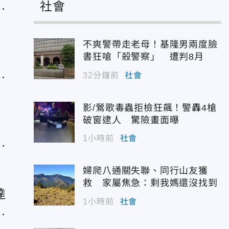
胰
社會
不爽警帶走老母！基隆男兩度臉
書狂嗆「殺警察」 遭判8月
母
32分鐘前
社會
影/鶯歌毒蟲拒檢狂飆！警轟4槍
破窗逮人 驚險畫面曝
1小時前
社會
覺
婦爬八通關失聯、同行山友獲
救 家屬焦急：剩我媽還沒找到
達
1小時前
社會
享