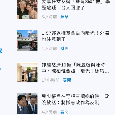
姜厚任女友稱「擁有3碩1博」學
歷遭疑 台大回應了
3小時前
娛樂
1.57兆退撫基金動向曝光！外媒
也注意到了
1小時前
財經
尿
詐騙慈濟10億「陳昱瑄與陳時
牌
中、陳柏惟合照」曝光！徐巧芯
震撼出手
17小時前
要聞
兒少帳戶在野版三讀送府院 政
院放話：將採憲政作為反制
4小時前
要聞