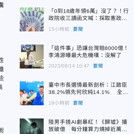
囊
「0到18歲年領6萬」沒了？！行
政院收三讀函文喊：採取憲政作
為
15小時前
要聞
「這件事」恐讓台灣賠8000億！
李鴻源曝最大危機嘆：沒解了
性
2023/08/14 10:47
要聞
雖
些
臺中市長選情最新剖析：江啟臣
高
38.2%領先何欣純14.1% 全世
代支持度全面居首
19小時前
要聞
陸男手搓AI劇暴紅！《歸墟》播
放破億 每分鐘算力燒掉近萬台
術