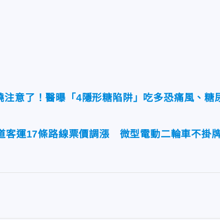
燒注意了！醫曝「4隱形糖陷阱」吃多恐痛風、糖
道客運17條路線票價調漲 微型電動二輪車不掛