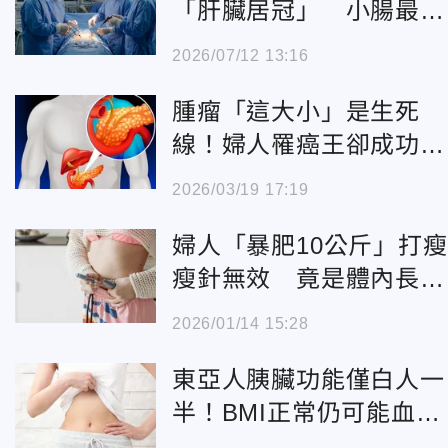
「肝臟居冠」 小腸最罕
見、胰臟難度高
2026/07/12 13:16
腫瘤「這大小」是生死
線！婦人罹癌王卻成功保
命
2026/03/19 17:19
婦人「暴肥10公斤」打瘦
瘦針無效 竟是體內長3
公分腫瘤
2026/01/14 15:28
東亞人胰臟功能僅白人一
半！BMI正常仍可能血糖
失控