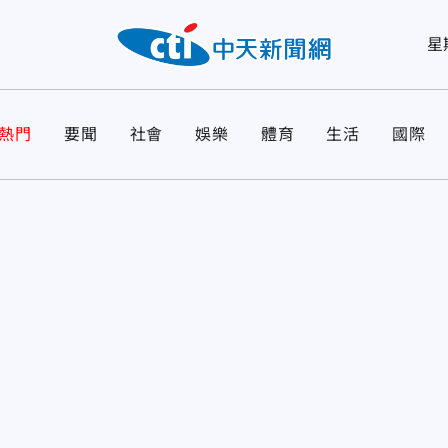
星
熱門
要聞
社會
娛樂
體育
生活
國際