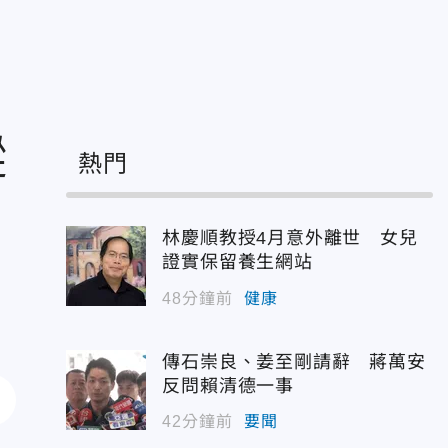
蹤
熱門
林慶順教授4月意外離世 女兒
證實保留養生網站
48分鐘前
健康
傳石崇良、姜至剛請辭 蔣萬安
反問賴清德一事
42分鐘前
要聞