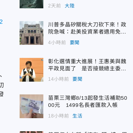
幣
2天前
大陸
2
川普多晶矽關稅大刀砍下來！政
院急喊：赴美投資業者適用免稅
配額
4小時前
要聞
彰化選情重大進展！王惠美與魏
平政見面了 是否接競總主委態
度曝光
、
14小時前
要聞
切
發
苗栗三灣鄉8/13起發生活補助50
00元 1499名長者匯款入帳
18小時前
生活