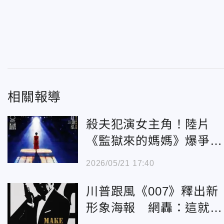
相關報導
殺夫犯演女主角！陸片
《監獄來的媽媽》爆爭
議 5/30上映喊卡
2026/05/21 17:40
川普跟風《007》釋出新
形象海報 網轟：這就是