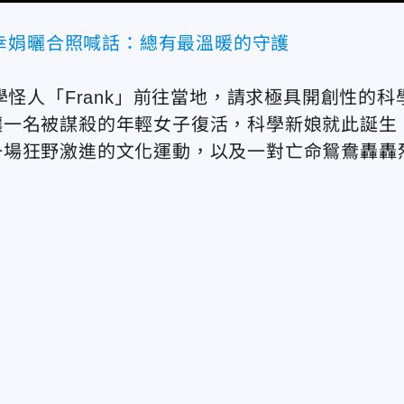
幸娟曬合照喊話：總有最溫暖的守護
學怪人「Frank」前往當地，請求極具開創性的科
讓一名被謀殺的年輕女子復活，科學新娘就此誕生
一場狂野激進的文化運動，以及一對亡命鴛鴦轟轟