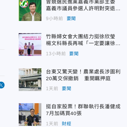
曾競選民進黨嘉義市黨部主委
嘉義市議員參選人許明對突退
選！
9小時前
要聞
竹縣婦女會大團結力挺徐欣瑩
楊文科縣長再喊「一定要讓徐欣
瑩當選」
13小時前
要聞
台東又驚天變！農業處長涉圖利
20萬交保撤銷 重開羈押庭
1天前
要聞
挺自家股票！群聯執行長潘健成
7月加碼買40張
1天前
財經