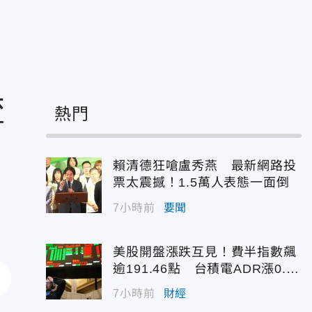
流
熱門
賴清德狂嗆盧秀燕 最新網路投
票太震撼！1.5萬人表態一面倒
7小時前
要聞
美股開盤漲跌互見！費半指數飆
逾191.46點 台積電ADR漲0.9
3%
7小時前
財經