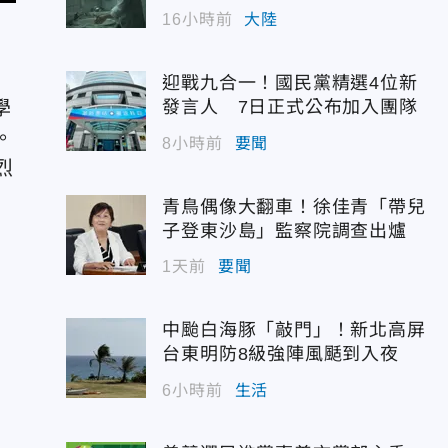
幣
16小時前
大陸
迎戰九合一！國民黨精選4位新
學
發言人 7日正式公布加入團隊
。
8小時前
要聞
烈
青鳥偶像大翻車！徐佳青「帶兒
子登東沙島」監察院調查出爐
1天前
要聞
中颱白海豚「敲門」！新北高屏
台東明防8級強陣風颳到入夜
6小時前
生活