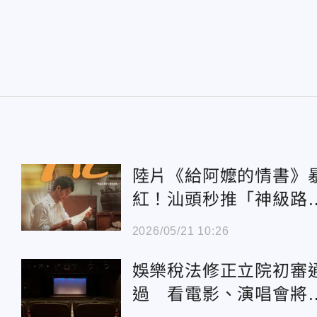
陸片《給阿嬤的情書》
紅！汕頭秒推「神級路
線」粉絲朝聖打卡
2026/05/21 10:26
娛樂稅法修正立院初審
過 看電影、演唱會將