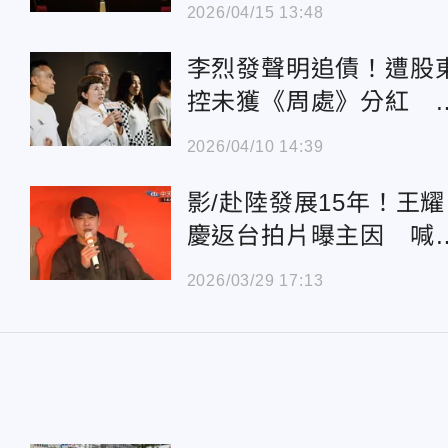
稅
2026/04/15 13:48
李烈發聲明追債！遭股
控未獲《周處》分紅 
告揭內幕
2026/04/10 14:39
影/赴陸發展15年！王耀
慶返台拍片曝主因 喊
我便宜又好用
2026/03/29 17:13