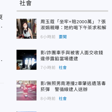
社會
東
周玉蔻「坐牢+賠2000萬」？張
喊
淑娟親曝：她約喝下午茶求和解
6小時前
要聞
影/詐團車手與被害人面交收錢
：
違停露餡當場遭逮
7小時前
社會
影/無照男南港撞2車肇逃遺落毒
菸彈 警循線逮人送辦
8小時前
社會