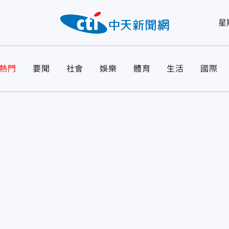
星
熱門
要聞
社會
娛樂
體育
生活
國際