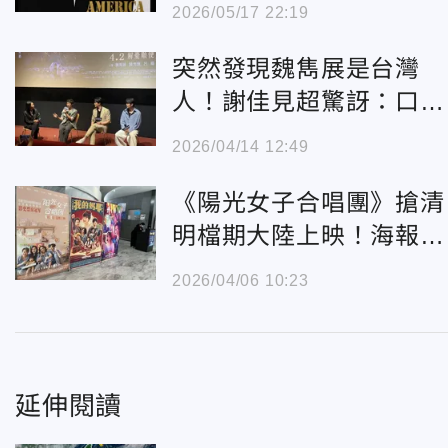
總統？
2026/05/17 22:19
突然發現魏雋展是台灣
人！謝佳見超驚訝：口音
練得太強了
2026/04/14 12:49
《陽光女子合唱團》搶清
明檔期大陸上映！海報寫
「台灣地區」票房冠軍
2026/04/06 10:23
延伸閱讀