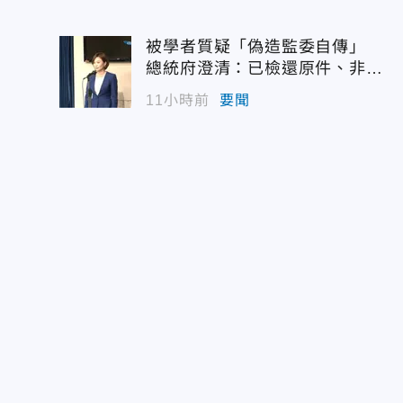
被學者質疑「偽造監委自傳」
總統府澄清：已檢還原件、非府
方提供
11小時前
要聞