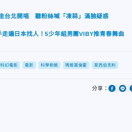
長金聖圭台北開唱 聽粉絲喊「凍蒜」滿臉疑惑
推手走遍日本找人！5少年組男團VIBY推青春舞曲
科幻電影
電影
科學新娘
瑪姬葛倫霍
潔西伯克利
分享：