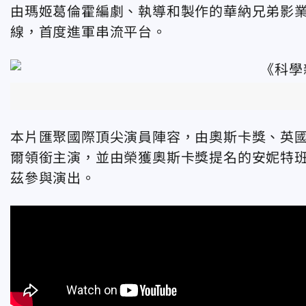
由瑪姬葛倫霍編劇、執導和製作的華納兄弟影業《
線，首度進軍串流平台。
本片匯聚國際頂尖演員陣容，由奧斯卡獎、英
爾領銜主演，並由榮獲奧斯卡獎提名的安妮特
茲參與演出。