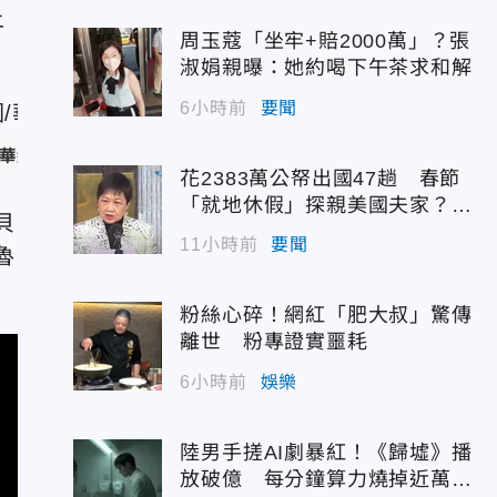
上
周玉蔻「坐牢+賠2000萬」？張
淑娟親曝：她約喝下午茶求和解
6小時前
要聞
兄弟 | HBO Max提供)
花2383萬公帑出國47趟 春節
「就地休假」探親美國夫家？徐
貝
佳青回應了
11小時前
要聞
魯
粉絲心碎！網紅「肥大叔」驚傳
離世 粉專證實噩耗
6小時前
娛樂
陸男手搓AI劇暴紅！《歸墟》播
放破億 每分鐘算力燒掉近萬台