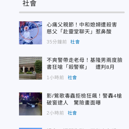
社會
心痛父親節！中和媳婦遭殺害
慈父「赴靈堂聊天」惹鼻酸
35分鐘前
社會
不爽警帶走老母！基隆男兩度臉
書狂嗆「殺警察」 遭判8月
1小時前
社會
影/鶯歌毒蟲拒檢狂飆！警轟4槍
破窗逮人 驚險畫面曝
2小時前
社會