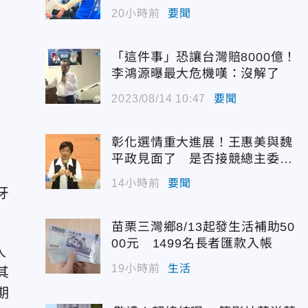
代支持度全面居首
20小時前
要聞
「這件事」恐讓台灣賠8000億！
李鴻源曝最大危機嘆：沒解了
2023/08/14 10:47
要聞
彰化選情重大進展！王惠美與魏
平政見面了 是否接競總主委態
度曝光
14小時前
要聞
牙
苗栗三灣鄉8/13起發生活補助50
00元 1499名長者匯款入帳
人
19小時前
生活
其
期