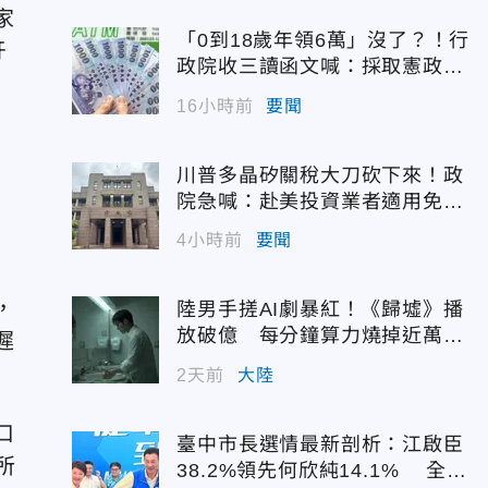
家
「0到18歲年領6萬」沒了？！行
牙
政院收三讀函文喊：採取憲政作
為
16小時前
要聞
川普多晶矽關稅大刀砍下來！政
院急喊：赴美投資業者適用免稅
配額
4小時前
要聞
，
陸男手搓AI劇暴紅！《歸墟》播
放破億 每分鐘算力燒掉近萬台
遲
幣
2天前
大陸
口
臺中市長選情最新剖析：江啟臣
所
38.2%領先何欣純14.1% 全世