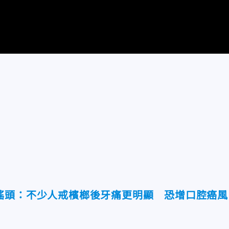
搖頭：不少人戒檳榔後牙痛更明顯 恐增口腔癌風