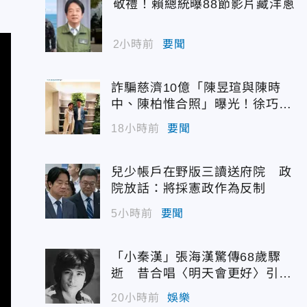
敬禮！賴總統曝88節影片藏洋蔥
2小時前
要聞
詐騙慈濟10億「陳昱瑄與陳時
中、陳柏惟合照」曝光！徐巧芯
震撼出手
18小時前
要聞
兒少帳戶在野版三讀送府院 政
院放話：將採憲政作為反制
5小時前
要聞
「小秦漢」張海漢驚傳68歲驟
逝 昔合唱〈明天會更好〉引追
憶
20小時前
娛樂