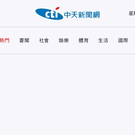
星
熱門
要聞
社會
娛樂
體育
生活
國際