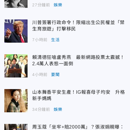
27分鐘前
娛樂
川普簽署行政命令！限縮出生公民權並「禁
生育旅遊」打擊移民
7小時前
生活
賴清德狂嗆盧秀燕 最新網路投票太震撼！
2.4萬人表態一面倒
4小時前
要聞
山本舞香平安生產！IG報喜母子均安 升格
新手媽媽
34分鐘前
娛樂
周玉蔻「坐牢+賠2000萬」？張淑娟親曝：