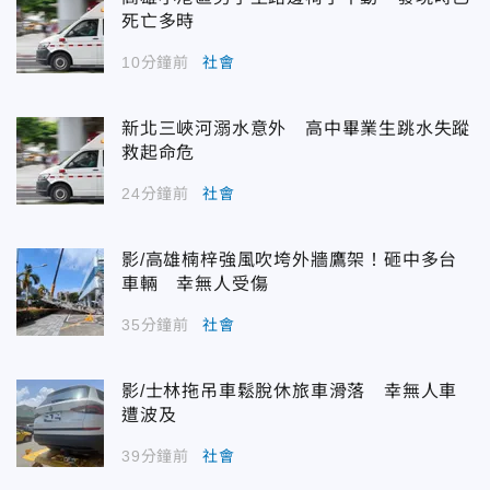
死亡多時
10分鐘前
社會
新北三峽河溺水意外 高中畢業生跳水失蹤
救起命危
24分鐘前
社會
影/高雄楠梓強風吹垮外牆鷹架！砸中多台
車輛 幸無人受傷
35分鐘前
社會
影/士林拖吊車鬆脫休旅車滑落 幸無人車
遭波及
39分鐘前
社會