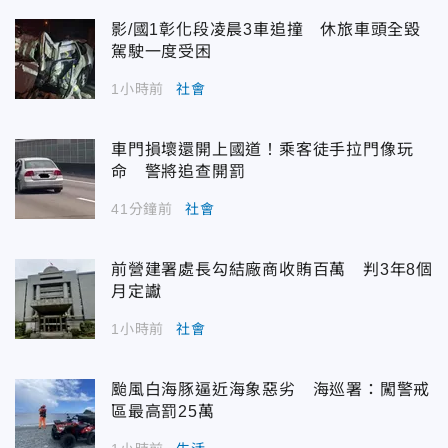
影/國1彰化段凌晨3車追撞 休旅車頭全毀
駕駛一度受困
1小時前
社會
車門損壞還開上國道！乘客徒手拉門像玩
命 警將追查開罰
41分鐘前
社會
前營建署處長勾結廠商收賄百萬 判3年8個
月定讞
1小時前
社會
颱風白海豚逼近海象惡劣 海巡署：闖警戒
區最高罰25萬