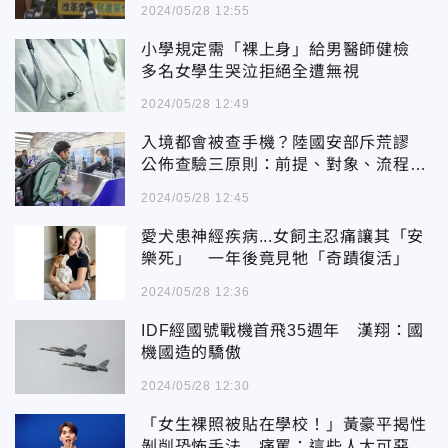
2024/05/28 12:55
小學規定需「裸上身」給男醫師健檢
多名女學生哭泣拒絕全遭無視
2024/05/28 12:49
入境都會被查手機？陸國安部斥荒謬
公佈查驗三原則：前提、對象、流程需
明確
2024/05/28 12:45
愛犬患神經疾病...女飼主忍痛讓其「安
樂死」 一年後竟見牠「奇蹟復活」
2024/05/28 12:36
IDF經國號戰機首飛35週年 漢翔：國
機國造的驕傲
2024/05/28 12:30
「女生裸照被貼在學校！」黃豪平揭性
剝削恐怖手法 痛罵：這些人太可惡