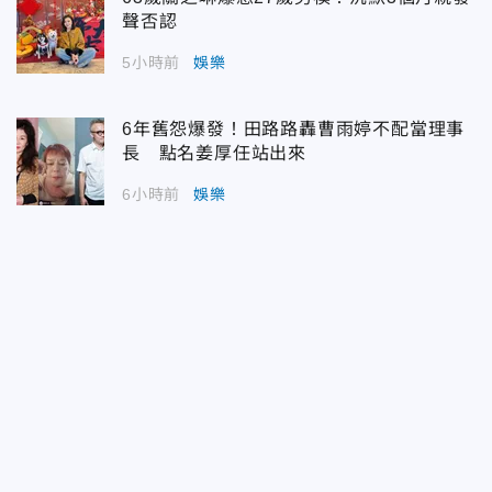
聲否認
5小時前
娛樂
6年舊怨爆發！田路路轟曹雨婷不配當理事
長 點名姜厚任站出來
6小時前
娛樂