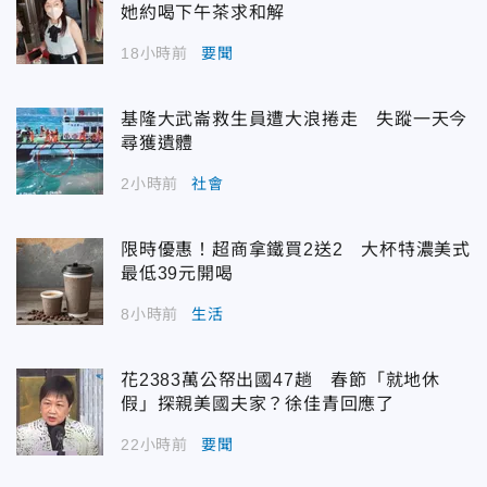
她約喝下午茶求和解
18小時前
要聞
基隆大武崙救生員遭大浪捲走 失蹤一天今
尋獲遺體
2小時前
社會
限時優惠！超商拿鐵買2送2 大杯特濃美式
最低39元開喝
8小時前
生活
花2383萬公帑出國47趟 春節「就地休
假」探親美國夫家？徐佳青回應了
22小時前
要聞