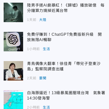
陸男手搓AI劇暴紅！《歸墟》播放破億 每
分鐘算力燒掉近萬台幣
1天前
大陸
免費仔賺到！ChatGPT免費版新升級 開
放無限AI暢聊
1小時前
生活
青鳥偶像大翻車！徐佳青「帶兒子登東沙
島」監察院調查出爐
2天前
要聞
白海豚逼近！13級暴風圈壓境台灣 氣象署
14:30發海警
2小時前
生活