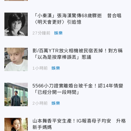
「小秦漢」張海漢驚傳68歲驟逝 昔合唱
〈明天會更好〉引追憶
27分鐘前
娛樂
影/百萬YTR放火相機被民宿丟掉！對方稱
「以為是按摩棒誤丟」惹議
1小時前
娛樂
5566小刀證實離婚台玻千金！認14年情變
「已經分開一段時間」
2小時前
娛樂
山本舞香平安生產！IG報喜母子均安 升格
新手媽媽