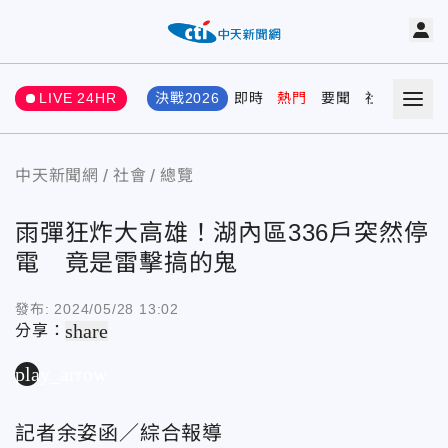
LIVE 24HR
決戰2026
即時
熱門
要聞
社會
娛樂
中天新聞網
社會
總覽
雨彈狂炸大高雄！湖內區336戶突然停
電 竟是雷擊搞的鬼
發布:
2024/05/28 13:02
share
分享：
play_arrow
記者余姿函／綜合報導