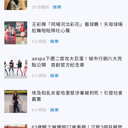
34分鐘前
娛樂
王彩樺「同場河北彩花」看球賽！天母球場
尬舞啦啦隊吐心聲
3小時前
娛樂
aespa下週二首攻大巨蛋！城市行銷六大亮
點公開 首創官方紀念章
4小時前
娛樂
埃及知名女星哈里發涉毒被判死！引發社會
震驚
4小時前
娛樂
63歲關之琳爆戀27歲男模！沉默3個月親發