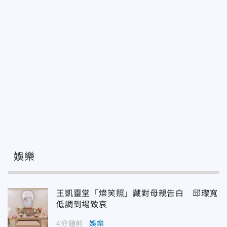
娛樂
王凱靈堂「燦笑照」藏對母親告白 邱瓈寬
低調到場致哀
4分鐘前
娛樂