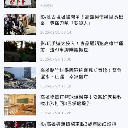
5小時前
影/亂丟垃圾被開單！高雄男懷疑里長檢
舉 竟揮刀嗆「要殺人」
2026/08/01 09:14
影/玩手遊太投入！毒品通緝犯高雄世運
前 遭AI車牌辨識抓包
2026/07/24 16:00
高雄路竹科學園區挖斷瓦斯管線！緊急
灑水、止漏 幸無傷亡
2026/07/22 17:10
高雄學童打籃球爆衝突！安親班家長教
唆小孩打回3巴掌遭提告
2026/07/20 16:28
影/高雄男無照騎車載3歲童闖紅燈拒