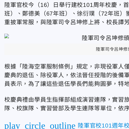
陸軍官校今（16）日舉行建校101周年校慶，
班）、鄭德美（67年班）、徐衍璞（72年班
重披軍常服，與陸軍司令呂坤修上將、校長譚
陸軍司令呂坤修
根據「陸海空軍服制條例」規定，非現役軍人
慶典的退伍、除役軍人，依法晉任授階的後備
員表示，為了讓這些退伍學長們能夠圓夢，特
校慶典禮由學員生指揮部組成演習連隊，實習
隊、校旗隊、實習營部及學生連隊等單位，依
play_circle_outline
陸軍官校101週