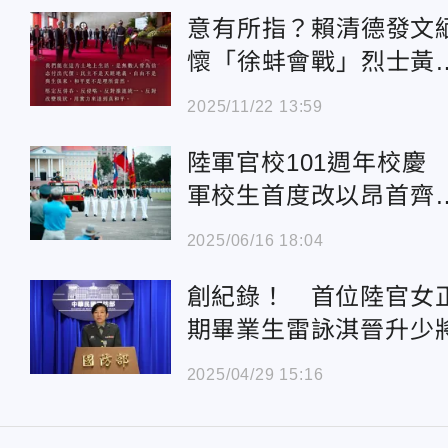
意有所指？賴清德發文
懷「徐蚌會戰」烈士黃
韜將軍
2025/11/22 13:59
陸軍官校101週年校
軍校生首度改以昂首齊
取代正步
2025/06/16 18:04
創紀錄！ 首位陸官女
期畢業生雷詠淇晉升少
2025/04/29 15:16