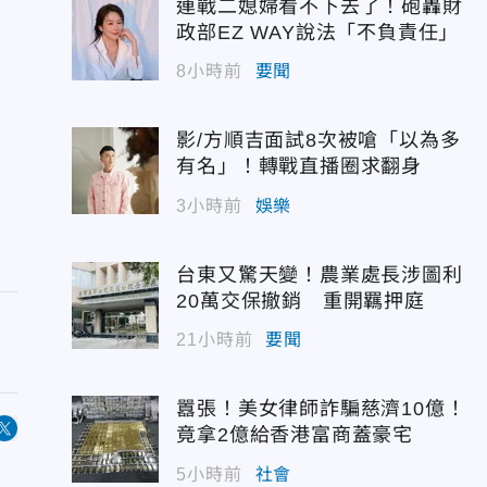
連戰二媳婦看不下去了！砲轟財
政部EZ WAY說法「不負責任」
8小時前
要聞
影/方順吉面試8次被嗆「以為多
有名」！轉戰直播圈求翻身
3小時前
娛樂
台東又驚天變！農業處長涉圖利
20萬交保撤銷 重開羈押庭
21小時前
要聞
囂張！美女律師詐騙慈濟10億！
竟拿2億給香港富商蓋豪宅
5小時前
社會