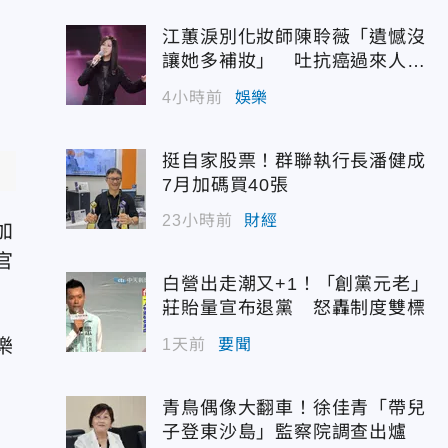
江蕙淚別化妝師陳聆薇「遺憾沒
讓她多補妝」 吐抗癌過來人心
聲
4小時前
娛樂
挺自家股票！群聯執行長潘健成
7月加碼買40張
23小時前
財經
加
官
白營出走潮又+1！「創黨元老」
莊貽量宣布退黨 怒轟制度雙標
樂
1天前
要聞
青鳥偶像大翻車！徐佳青「帶兒
子登東沙島」監察院調查出爐