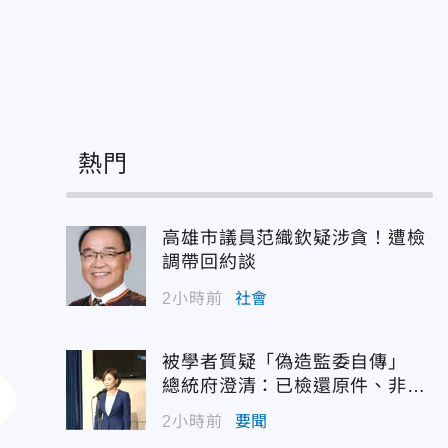
熱門
高雄市議員范織欽疑涉貪！遭檢
調帶回約談
2小時前
社會
被學者質疑「偽造監委自傳」
總統府澄清：已檢還原件、非府
方提供
2小時前
要聞