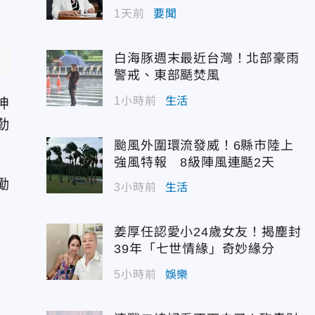
1天前
要聞
白海豚週末最近台灣！北部豪雨
警戒、東部颳焚風
1小時前
生活
坤
勤
颱風外圍環流發威！6縣市陸上
強風特報 8級陣風連颳2天
勵
3小時前
生活
姜厚任認愛小24歲女友！揭塵封
39年「七世情緣」奇妙緣分
5小時前
娛樂