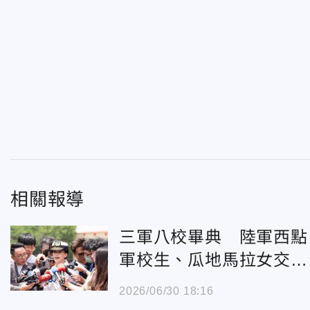
相關報導
三軍八校畢典 陸軍西點
軍校生、瓜地馬拉女交換
生吸睛
2026/06/30 18:16