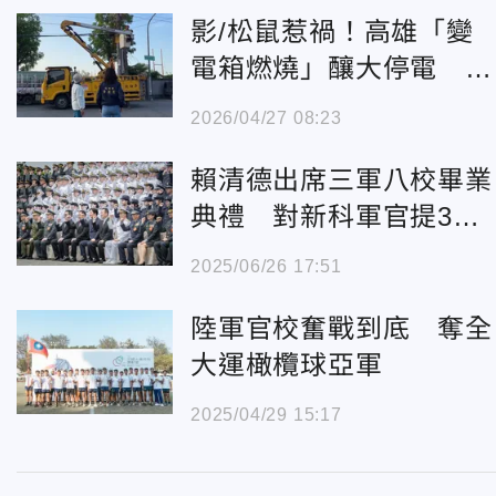
影/松鼠惹禍！高雄「變
電箱燃燒」釀大停電 陸
軍官校也受害
2026/04/27 08:23
賴清德出席三軍八校畢業
典禮 對新科軍官提3期
許
2025/06/26 17:51
陸軍官校奮戰到底 奪全
大運橄欖球亞軍
2025/04/29 15:17