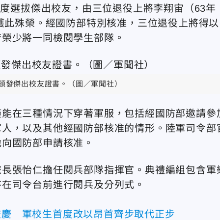
首度選拔傑出校友，由三位退役上將李翔宙（63年
）獲此殊榮。經國防部特別核准，三位退役上將得以
芳榮少將一同檢閱學生部隊。
頒發傑出校友證書。（圖／軍聞社）
僅能在三種情況下穿著軍服，包括經國防部邀請參
軍人，以及其他經國防部核准的情形。陸軍司令部
地向國防部申請核准。
旅長張怡仁擔任閱兵部隊指揮官。典禮編組包含軍
序在司令台前進行閱兵及分列式。
年校慶 軍校生首度改以昂首齊步取代正步