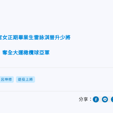
官女正期畢業生雷詠淇晉升少將
 奪全大運橄欖球亞軍
呂坤修
退役上將
分享：