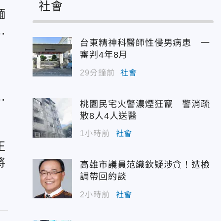
社會
緬
百
台東精神科醫師性侵男病患 一
審判4年8月
29分鐘前
社會
慶
步
桃園民宅火警濃煙狂竄 警消疏
散8人4人送醫
1小時前
社會
正
將
高雄市議員范織欽疑涉貪！遭檢
調帶回約談
2小時前
社會