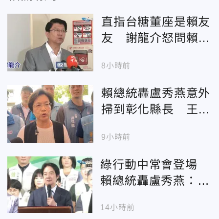
直指台糖董座是賴友
友 謝龍介怒問賴總
統：要用全台健康保
8小時前
他嗎？
賴總統轟盧秀燕意外
掃到彰化縣長 王惠
美酸：您終於想到彰
9小時前
化啦！
綠行動中常會登場
賴總統轟盧秀燕：讓
台中成非洲豬瘟和食
14小時前
安破口