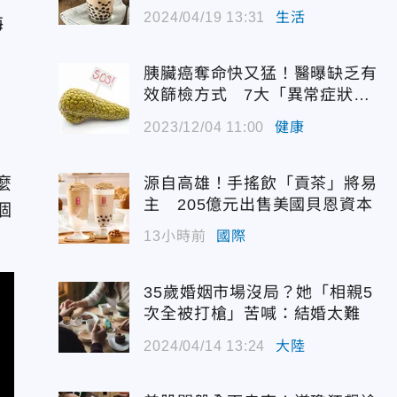
的錯誤
2024/04/19 13:31
生活
海
胰臟癌奪命快又猛！醫曝缺乏有
效篩檢方式 7大「異常症狀」
別大意
2023/12/04 11:00
健康
麼
源自高雄！手搖飲「貢茶」將易
主 205億元出售美國貝恩資本
個
13小時前
國際
35歲婚姻市場沒局？她「相親5
次全被打槍」苦喊：結婚太難
2024/04/14 13:24
大陸