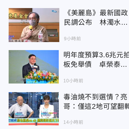
《美麗島》最新國政
民調公布 林濁水解
讀驚喊8字：朝野都
9小時前
輸家
明年度預算3.6兆元
板免舉債 卓榮泰喊
話立院：速審查勿新
10小時前
舊混審
毒油燒不到選情？亮
哥：僅這2地可望翻
14小時前