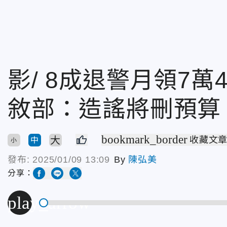
影/ 8成退警月領7
敘部：造謠將刪預算
bookmark_border
大
收藏文
中
小
發布:
2025/01/09 13:09
By
陳弘美
分享：
play_arrow