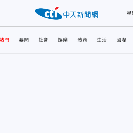
星
熱門
要聞
社會
娛樂
體育
生活
國際