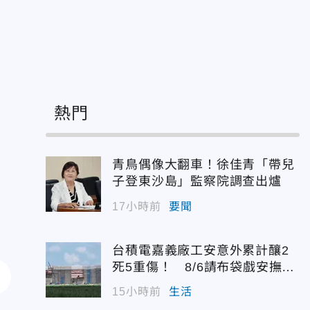
熱門
青鳥偶像大翻車！徐佳青「帶兒
子登東沙島」監察院調查出爐
17小時前
要聞
台積電嘉義廠工安意外累計釀2
死5重傷！ 8/6請布袋戲安撫好
兄弟
15小時前
生活