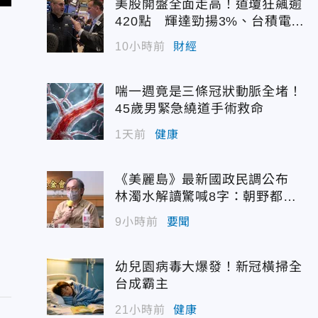
美股開盤全面走高！道瓊狂飆逾
420點 輝達勁揚3%、台積電A
DR續強
10小時前
財經
喘一週竟是三條冠狀動脈全堵！
45歲男緊急繞道手術救命
1天前
健康
《美麗島》最新國政民調公布
林濁水解讀驚喊8字：朝野都是
輸家
9小時前
要聞
幼兒園病毒大爆發！新冠橫掃全
台成霸主
21小時前
健康