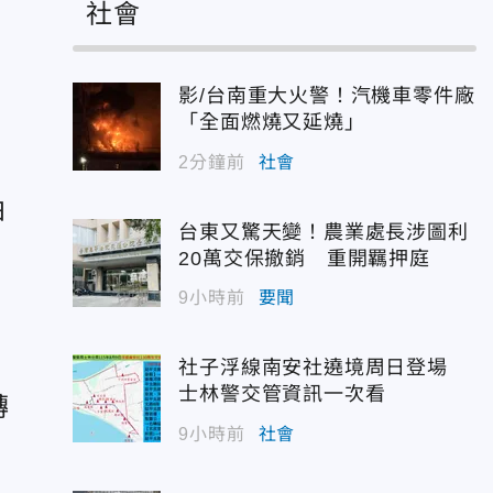
社會
影/台南重大火警！汽機車零件廠
是
「全面燃燒又延燒」
2分鐘前
社會
拍
台東又驚天變！農業處長涉圖利
20萬交保撤銷 重開羈押庭
9小時前
要聞
社子浮線南安社遶境周日登場
士林警交管資訊一次看
轉
9小時前
社會