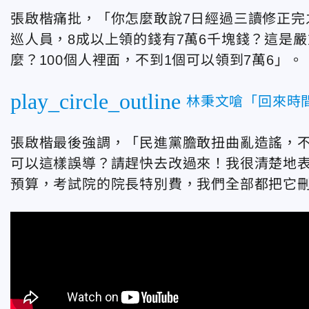
張啟楷痛批，「你怎麼敢說7日經過三讀修正完
巡人員，8成以上領的錢有7萬6千塊錢？這是
麼？100個人裡面，不到1個可以領到7萬6」。
play_circle_outline
林秉文嗆「回來時
張啟楷最後強調，「民進黨膽敢扭曲亂造謠，
可以這樣誤導？請趕快去改過來！我很清楚地
預算，考試院的院長特別費，我們全部都把它