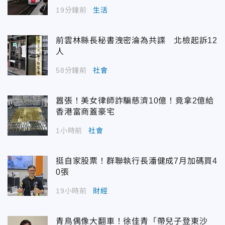
19分鐘前
生活
前雲林縣長秘書洩密淪為共諜 北檢起訴12
人
58分鐘前
社會
囂張！美女律師詐騙慈濟10億！竟拿2億給
香港富商蓋豪宅
1小時前
社會
挺自家股票！群聯執行長潘健成7月加碼買4
0張
19小時前
財經
青鳥偶像大翻車！徐佳青「帶兒子登東沙