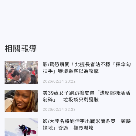
相關報導
影/驚恐瞬間！北捷長者站不穩「揮傘勾
扶手」嚇壞乘客以為攻擊
2026/02/14 23:22
美39歲女子跑趴撿皮包「遭壓縮機活活
剁碎」 垃圾袋只剩殘肢
2026/02/14 22:33
影/大陸名將劉佳宇出戰米蘭冬奧「頭臉
撞地」昏迷 觀眾嚇壞