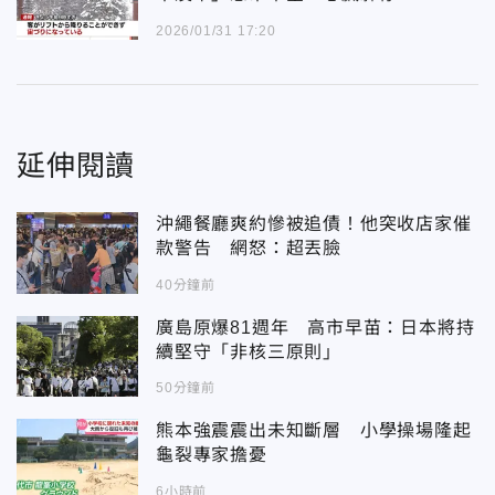
2026/01/31 17:20
延伸閱讀
沖繩餐廳爽約慘被追債！他突收店家催
款警告 網怒：超丟臉
40分鐘前
廣島原爆81週年 高市早苗：日本將持
續堅守「非核三原則」
50分鐘前
熊本強震震出未知斷層 小學操場隆起
龜裂專家擔憂
6小時前