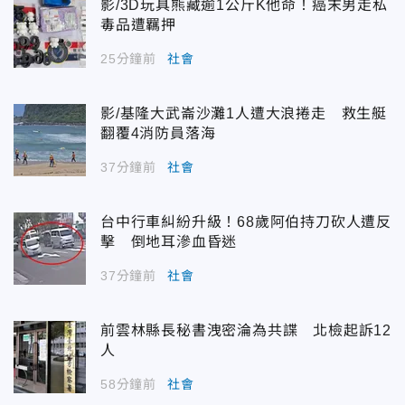
影/3D玩具熊藏逾1公斤K他命！癌末男走私
毒品遭羈押
25分鐘前
社會
影/基隆大武崙沙灘1人遭大浪捲走 救生艇
翻覆4消防員落海
37分鐘前
社會
台中行車糾紛升級！68歲阿伯持刀砍人遭反
擊 倒地耳滲血昏迷
37分鐘前
社會
前雲林縣長秘書洩密淪為共諜 北檢起訴12
人
58分鐘前
社會