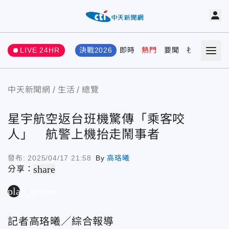
LIVE 24HR
決戰2026
即時
熱門
要聞
社會
娛樂
中天新聞網
生活
總覽
星宇航空返台班機驚傳「乘客咬
人」 航警上機抬走鬧事者
發布:
2025/04/17 21:58
By
高珞曦
share
分享：
play_arrow
記者高珞曦／綜合報導