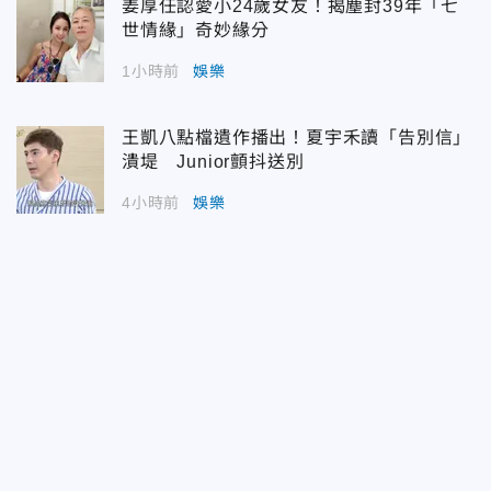
姜厚任認愛小24歲女友！揭塵封39年「七
世情緣」奇妙緣分
1小時前
娛樂
王凱八點檔遺作播出！夏宇禾讀「告別信」
潰堤 Junior顫抖送別
4小時前
娛樂