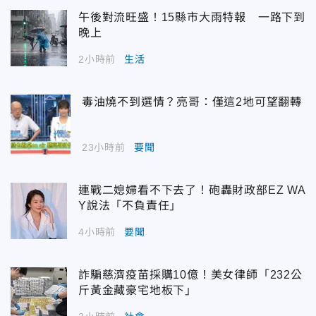
午後對流旺盛！15縣市大雨特報 一路下到
晚上
2小時前
生活
毒油燒不到選情？亮哥：僅這2地可望翻轉
23小時前
要聞
連戰二媳婦看不下去了！砲轟財政部EZ WA
Y說法「不負責任」
4小時前
要聞
詐騙慈濟疫苗採購10億！美女律師「232公
斤黃金藏豪宅地板下」