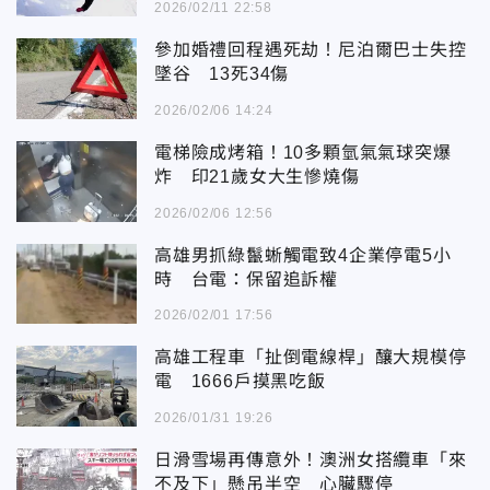
2026/02/11 22:58
參加婚禮回程遇死劫！尼泊爾巴士失控
墜谷 13死34傷
2026/02/06 14:24
電梯險成烤箱！10多顆氫氣氣球突爆
炸 印21歲女大生慘燒傷
2026/02/06 12:56
高雄男抓綠鬣蜥觸電致4企業停電5小
時 台電：保留追訴權
2026/02/01 17:56
高雄工程車「扯倒電線桿」釀大規模停
電 1666戶摸黑吃飯
2026/01/31 19:26
日滑雪場再傳意外！澳洲女搭纜車「來
不及下」懸吊半空 心臟驟停