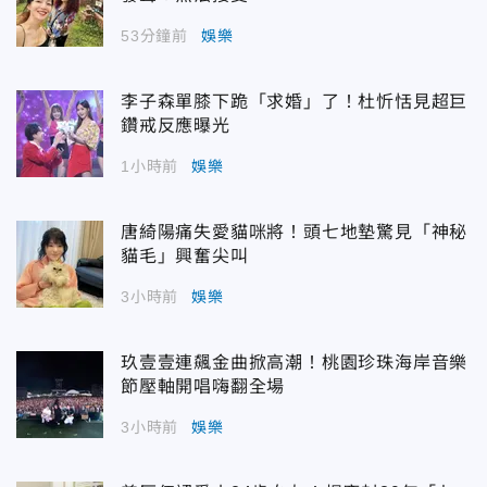
53分鐘前
娛樂
李子森單膝下跪「求婚」了！杜忻恬見超巨
鑽戒反應曝光
1小時前
娛樂
唐綺陽痛失愛貓咪將！頭七地墊驚見「神秘
貓毛」興奮尖叫
3小時前
娛樂
玖壹壹連飆金曲掀高潮！桃園珍珠海岸音樂
節壓軸開唱嗨翻全場
3小時前
娛樂