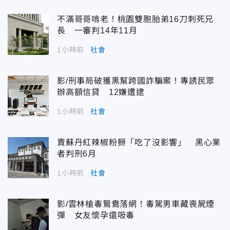
不滿哥哥啃老！桃園雙胞胎弟16刀刺死兄
長 一審判14年11月
1小時前
社會
影/刑事局破獲黑幫跨國詐騙案！專誘民眾
辦高額信貸 12嫌遭逮
1小時前
社會
賣蘇丹紅辣椒粉掰「吃了沒影響」 黑心業
者判刑6月
1小時前
社會
影/雲林槍毒鴛鴦落網！毒駕男車藏喪屍煙
彈 女友懷孕還吸毒