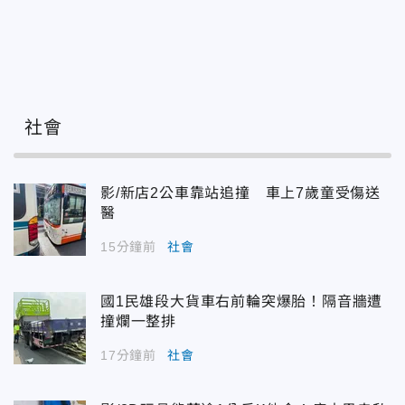
社會
影/新店2公車靠站追撞 車上7歲童受傷送
醫
15分鐘前
社會
國1民雄段大貨車右前輪突爆胎！隔音牆遭
撞爛一整排
17分鐘前
社會