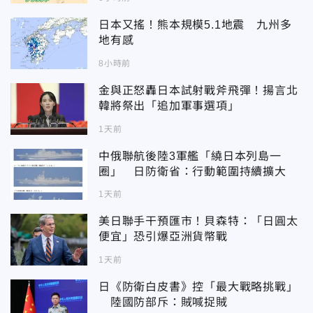
日本又搖！熊本規模5.1地震 九州多
地有感
8小時前
金與正怒轟日本試射戰斧飛彈！揚言北
韓將祭出「追加軍事選項」
1天前
中俄聯航後陸3軍艦「繞日本列島一
圈」 日防衛省：行動範圍持續擴大
1天前
美日聯手干預匯市！貝森特：「日圓太
便宜」恐引爆亞洲貨幣戰
1天前
日《防衛白皮書》控「最大戰略挑戰」
陸國防部斥：賊喊捉賊