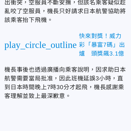
出衝突，空服員不斷安撫，但該名乘客疑似趁
亂咬了空服員，機長只好請求日本航警協助將
該乘客抬下飛機。
快來對獎！威力
play_circle_outline
彩「暴富7碼」出
爐 頭獎飆3.1億
機長事後也透過廣播向乘客說明，因求助日本
航警需要當局批准，因此班機延誤3小時，直
到日本時間晚上7時30分才起飛，機長感謝乘
客理解並致上最深歉意。