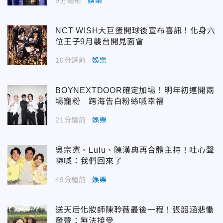
9分鐘前
娛樂
NCT WISH大巨蛋開球後宣布喜訊！化身六
位王子9月襲台開見面會
10分鐘前
娛樂
BOYNEXTDOOR確定加場！明年初連開兩
場寵粉 跨海告白粉絲喊幸福
21分鐘前
娛樂
吳宗憲、Lulu、陳漢典再合體主持！吐心聲
嗨喊：我們回來了
49分鐘前
娛樂
送天后化妝師陳聆薇最後一程！張韶涵悲慟
發聲：無法接受