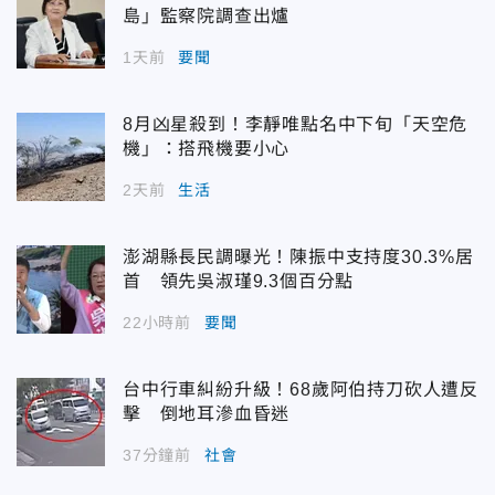
島」監察院調查出爐
1天前
要聞
8月凶星殺到！李靜唯點名中下旬「天空危
機」：搭飛機要小心
2天前
生活
澎湖縣長民調曝光！陳振中支持度30.3%居
首 領先吳淑瑾9.3個百分點
22小時前
要聞
台中行車糾紛升級！68歲阿伯持刀砍人遭反
擊 倒地耳滲血昏迷
37分鐘前
社會