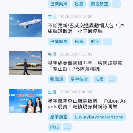
巴威颱風
巴威
南方航空
...
生活
2026/07/09 16:00
不斷更新/巴威交通異動懶人包！沖
繩航班取消 小三通停航
巴威颱風
巴威
航空
...
生活
2026/07/04 15:01
星宇絕美藝術機升空！張國煒親駕
「空山銀」7/5降落桃機
張國煒
星宇航空
法國
...
生活
2026/06/02 08:36
星宇航空釜山航線啟航！ Fubon An
gels珉貞、晧禎現身與粉絲同樂
星宇航空
LuxuryBeyondHorizons
PUS
...