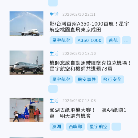
...
生活
2026/02/10 22:11
影/台灣首架A350-1000首航！星宇
航空桃園直飛東京成田
星宇航空
A350-1000
首航
...
生活
2026/02/10 18:16
機師忘啟自動駕駛險墜克拉克機場！
星宇航空和機師共遭罰78萬
星宇航空
飛安事件
飛行安全
...
生活
2026/02/07 13:08
澎湖丟紙飛機大賽！一張A4紙賺1
萬 明天還有機會
澎湖
西嶼鄉
星宇航空
...