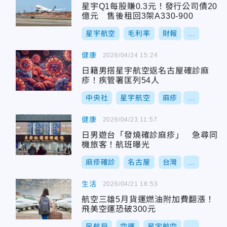
星宇Q1每股賺0.3元！發行公司債20
億元 售後租回3架A330-900
星宇航空
毛利率
財報
...
健康
2026/04/24 15:24
日籍男搭星宇航空返名古屋確診麻
疹！疾管署匡列54人
中央社
星宇航空
麻疹
...
健康
2026/04/23 11:57
日男遊台「發燒確診麻疹」 急尋同
機旅客！航班曝光
麻疹確診
名古屋
台灣
...
生活
2026/04/21 18:53
航空三雄5月貨運燃油附加費翻漲！
飛美空運恐破300元
民航局
空運
星宇航空
...