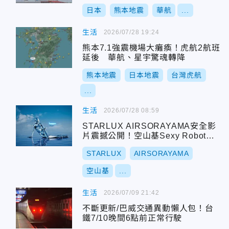
日本
熊本地震
華航
...
生活
2026/07/28 19:24
熊本7.1強震機場大癱瘓！虎航2航班
延後 華航、星宇驚魂轉降
熊本地震
日本地震
台灣虎航
...
生活
2026/07/28 08:59
STARLUX AIRSORAYAMA安全影
片震撼公開！空山基Sexy Robot化
身主角
STARLUX
AIRSORAYAMA
空山基
...
生活
2026/07/09 21:42
不斷更新/巴威交通異動懶人包！台
鐵7/10晚間6點前正常行駛