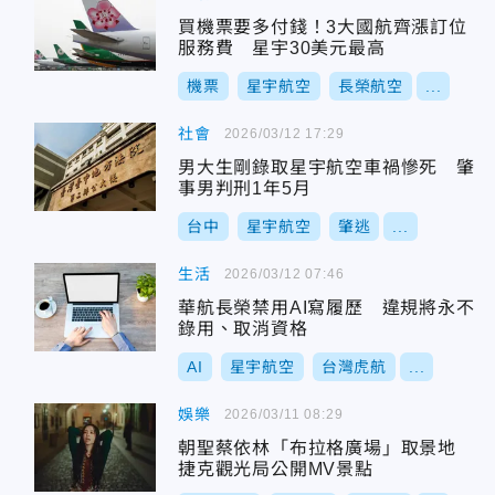
買機票要多付錢！3大國航齊漲訂位
服務費 星宇30美元最高
機票
星宇航空
長榮航空
...
社會
2026/03/12 17:29
男大生剛錄取星宇航空車禍慘死 肇
事男判刑1年5月
台中
星宇航空
肇逃
...
生活
2026/03/12 07:46
華航長榮禁用AI寫履歷 違規將永不
錄用、取消資格
AI
星宇航空
台灣虎航
...
娛樂
2026/03/11 08:29
朝聖蔡依林「布拉格廣場」取景地
捷克觀光局公開MV景點