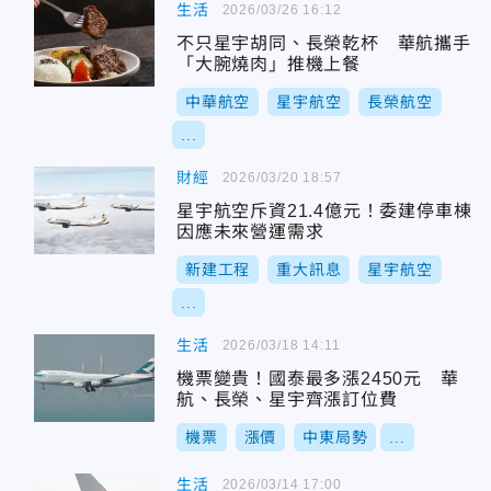
生活
2026/03/26 16:12
不只星宇胡同、長榮乾杯 華航攜手
「大腕燒肉」推機上餐
中華航空
星宇航空
長榮航空
...
財經
2026/03/20 18:57
星宇航空斥資21.4億元！委建停車棟
因應未來營運需求
新建工程
重大訊息
星宇航空
...
生活
2026/03/18 14:11
機票變貴！國泰最多漲2450元 華
航、長榮、星宇齊漲訂位費
機票
漲價
中東局勢
...
生活
2026/03/14 17:00