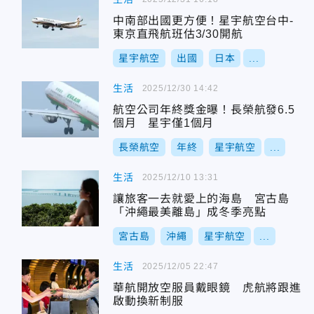
中南部出國更方便！星宇航空台中-
東京直飛航班估3/30開航
星宇航空
出國
日本
...
生活
2025/12/30 14:42
航空公司年終獎金曝！長榮航發6.5
個月 星宇僅1個月
長榮航空
年終
星宇航空
...
生活
2025/12/10 13:31
讓旅客一去就愛上的海島 宮古島
「沖繩最美離島」成冬季亮點
宮古島
沖繩
星宇航空
...
生活
2025/12/05 22:47
華航開放空服員戴眼鏡 虎航將跟進
啟動換新制服