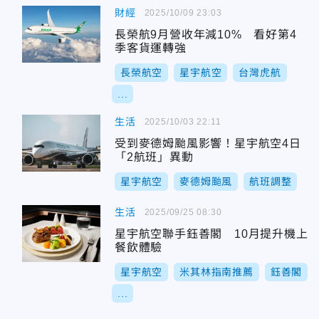
財經
2025/10/09 23:03
長榮航9月營收年減10% 看好第4
季客貨運轉強
長榮航空
星宇航空
台灣虎航
...
生活
2025/10/03 22:11
受到麥德姆颱風影響！星宇航空4日
「2航班」異動
星宇航空
麥德姆颱風
航班調整
生活
2025/09/25 08:30
星宇航空聯手鈺善閣 10月提升機上
餐飲體驗
星宇航空
米其林指南推薦
鈺善閣
...