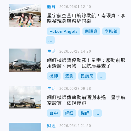
體育
2026/06/01 12:40
星宇航空釜山航線啟航！南珉貞、李
晧禎現身與粉絲同樂
Fubon Angels
南珉貞
李晧禎
...
生活
2026/05/28 14:20
網紅機師暫停勤務！星宇：服勤前服
用蜂膠、藥物 民航局要查了
機師
酒測
民航局
...
生活
2026/05/27 09:28
網紅機師傳執勤前酒測未過 星宇航
空證實：依規停飛
台中
網紅
機師
...
財經
2026/05/12 21:50