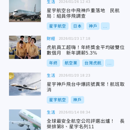
生活
2026/01/26 12:43
星宇航空台中飛神戶重落地 民航
局：組員停飛調查
星宇航空
日本
神戶
...
財經
2026/01/23 17:18
虎航員工超嗨！年終獎金平均破雙位
數個月 新年調薪5.3%
年終
航空業
台灣虎航
...
生活
2026/01/20 18:23
星宇神戶飛台中爆訊號異常！航班取
消
星宇航空
神戶
生活
2026/01/14 08:34
全球最安全航空公司評選出爐！ 長
榮排第8、星宇名列11