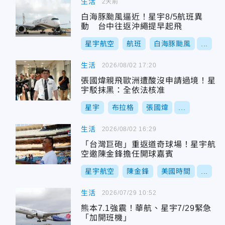
生活
2天前
白海豚颱風逼近！星宇8/5航班異
動 台中往返沖繩提早起飛
星宇航空
航班
白海豚颱風
...
生活
2026/08/02 17:20
張國煒親飛歐洲遭酸沒申請過境！星
宇駁抹黑：全依法核准
星宇
布拉格
張國煒
...
生活
2026/08/02 16:29
「台灣巨砲」重返道奇球場！星宇航
空邀陳金鋒擔任開球嘉賓
星宇航空
陳金鋒
美國時間
...
生活
2026/07/29 10:52
熊本7.1強震！華航、星宇7/29緊急
「加開班機」