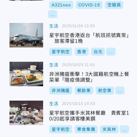
A321neo
COVID-19
空服員
...
生活
2025/11/09 13:05
星宇航空香港返台「航班訊號異常」
旅客滯留1晚
星宇航空
香港
台北
...
生活
2025/10/25 11:02
非洲豬瘟衝擊！3大國籍航空機上餐
菜單「隨疫情調整」
非洲豬瘟
餐飲業
航空業
...
生活
2025/10/15 15:53
星宇航空攜手米其林餐廳 貴賓室1
0/20起享請客樓美饌
星宇航空
寒舍集團
米其林
...