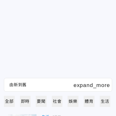
全部
即時
要聞
社會
娛樂
體育
生活