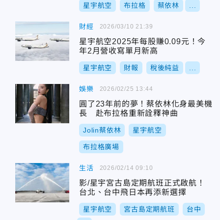
星宇航空
布拉格
蔡依林
...
財經
2026/03/10 21:39
星宇航空2025年每股賺0.09元！今
年2月營收寫單月新高
星宇航空
財報
稅後純益
...
娛樂
2026/02/25 13:44
圓了23年前的夢！蔡依林化身最美機
長 赴布拉格重新詮釋神曲
Jolin蔡依林
星宇航空
布拉格廣場
生活
2026/02/14 09:10
影/星宇宮古島定期航班正式啟航！
台北、台中飛日本再添新選擇
星宇航空
宮古島定期航班
台中