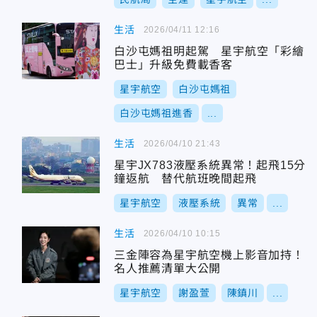
生活
2026/04/11 12:16
白沙屯媽祖明起駕 星宇航空「彩繪
巴士」升級免費載香客
星宇航空
白沙屯媽祖
白沙屯媽祖進香
...
生活
2026/04/10 21:43
星宇JX783液壓系統異常！起飛15分
鐘返航 替代航班晚間起飛
星宇航空
液壓系統
異常
...
生活
2026/04/10 10:15
三金陣容為星宇航空機上影音加持！
名人推薦清單大公開
星宇航空
謝盈萱
陳鎮川
...