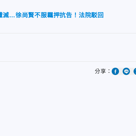
殲滅…徐尚賢不服羈押抗告！法院駁回
分享：