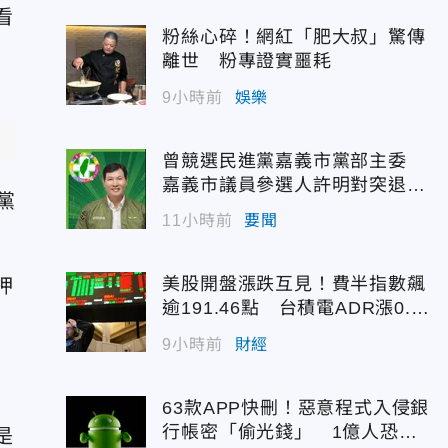
看
粉絲心碎！網紅「肥大叔」驚傳
離世 粉專證實噩耗
9小時前
娛樂
曾競選民進黨嘉義市黨部主委
嘉義市議員參選人許明對突退
黨
選！
11小時前
要聞
美股開盤漲跌互見！費半指數飆
押
逾191.46點 台積電ADR漲0.9
3%
9小時前
財經
63款APP快刪！惡意程式入侵銀
行帳密「偷光錢」 1億人恐被
是