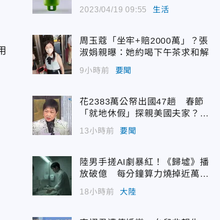
駭
2023/04/19 09:55
生活
周玉蔻「坐牢+賠2000萬」？張
用
淑娟親曝：她約喝下午茶求和解
9小時前
要聞
花2383萬公帑出國47趟 春節
「就地休假」探親美國夫家？徐
佳青回應了
13小時前
要聞
陸男手搓AI劇暴紅！《歸墟》播
放破億 每分鐘算力燒掉近萬台
幣
18小時前
大陸