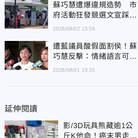
蘇巧慧遭爆違規造勢 市
府活動狂發競選文宣踩場
侯友宜
2026/08/02 15:58
遭藍議員酸假面割侯！蘇
巧慧反擊：情緒語言可以
不用
2026/08/01 10:35
延伸閱讀
影/3D玩具熊藏逾1公
斤K他命！癌末男走私