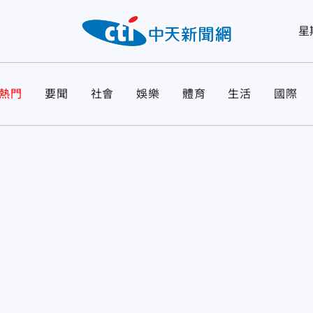
星
熱門
要聞
社會
娛樂
體育
生活
國際