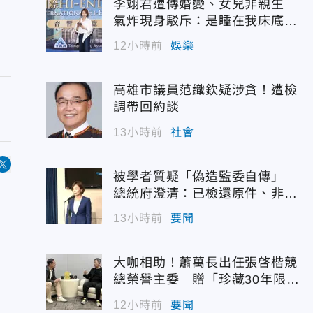
李翊君遭傳婚變、女兒非親生
氣炸現身駁斥：是睡在我床底下
嗎？
12小時前
娛樂
高雄市議員范織欽疑涉貪！遭檢
調帶回約談
13小時前
社會
被學者質疑「偽造監委自傳」
總統府澄清：已檢還原件、非府
方提供
13小時前
要聞
大咖相助！蕭萬長出任張啓楷競
總榮譽主委 贈「珍藏30年限量
錶」
12小時前
要聞