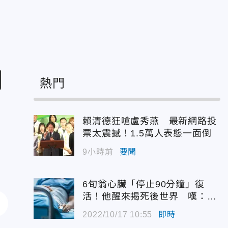
司
熱門
賴清德狂嗆盧秀燕 最新網路投
票太震撼！1.5萬人表態一面倒
9小時前
要聞
6旬翁心臟「停止90分鐘」復
活！他醒來揭死後世界 嘆：很
恐怖…
2022/10/17 10:55
即時