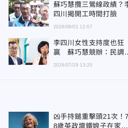
蘇巧慧攬三鶯線政績？
四川揭開工時間打臉
2026/08/01 12:07
李四川女性支持度也狂
贏 蘇巧慧競辦：民調
作參考
2026/07/29 13:20
凶手持鎚重擊頭21次！
8歲英政壇鐵娘子在家