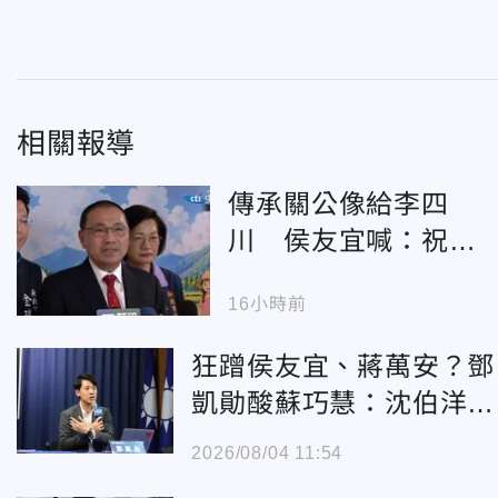
相關報導
傳承關公像給李四
川 侯友宜喊：祝福
「我的兄弟」一切順
16小時前
利
狂蹭侯友宜、蔣萬安？鄧
凱勛酸蘇巧慧：沈伯洋情
何以堪
2026/08/04 11:54