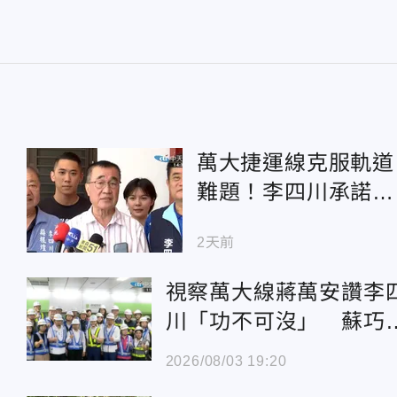
萬大捷運線克服軌道
難題！李四川承諾：
當選後必定完成二期
2天前
工程
視察萬大線蔣萬安讚李
川「功不可沒」 蘇巧
喊成功爭取經費
2026/08/03 19:20