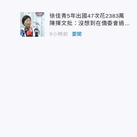
徐佳青5年出國47次花2383萬
陳揮文批：沒想到在僑委會過那
麼爽
9小時前
要聞