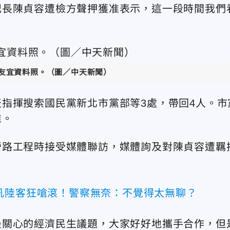
記長陳貞容遭檢方聲押獲准表示，這一段時間我們
友宜資料照。（圖／中天新聞）
指揮搜索國民黨新北市黨部等3處，帶回4人。市
准。
營路工程時接受媒體聯訪，媒體詢及對陳貞容遭羈
吼陸客狂嗆滾！警察無奈：不覺得太無聊？
最關心的經濟民生議題，大家好好地攜手合作，但