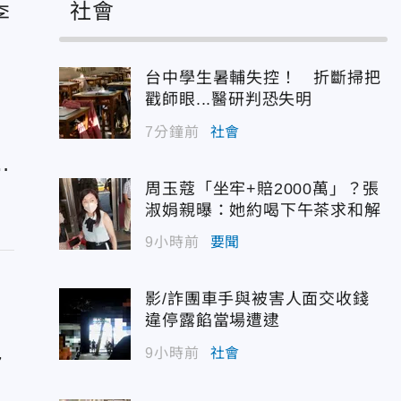
社會
李
台中學生暑輔失控！ 折斷掃把
戳師眼...醫研判恐失明
7分鐘前
社會
均
周玉蔻「坐牢+賠2000萬」？張
淑娟親曝：她約喝下午茶求和解
9小時前
要聞
影/詐團車手與被害人面交收錢
違停露餡當場遭逮
9小時前
社會
7
吃