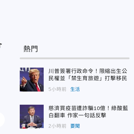
會
熱門
川普簽署行政命令！限縮出生公
民權並「禁生育旅遊」打擊移民
5小時前
生活
慈濟買疫苗遭詐騙10億！綠酸藍
白翻車 作家一句話反擊
2小時前
要聞