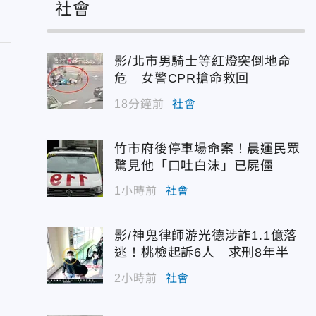
社會
影/北市男騎士等紅燈突倒地命
危 女警CPR搶命救回
18分鐘前
社會
竹市府後停車場命案！晨運民眾
驚見他「口吐白沫」已屍僵
1小時前
社會
影/神鬼律師游光德涉詐1.1億落
逃！桃檢起訴6人 求刑8年半
2小時前
社會