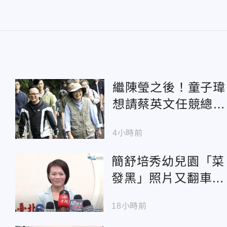
繼陳瑩之後！童子瑋
想請蔡英文任競總主
委？董智森：賴清德
4小時前
壓力來了
簡舒培秀幼兒園「菜
發黑」照片又翻車！
北市府稽查：未發現
18小時前
異狀