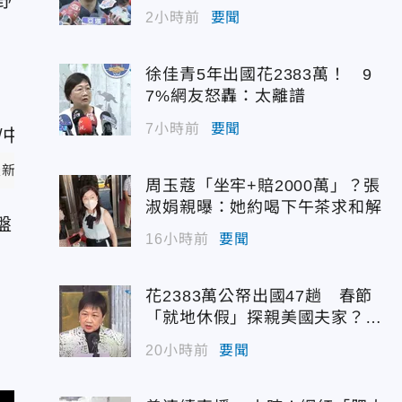
野
2小時前
要聞
徐佳青5年出國花2383萬！ 9
7%網友怒轟：太離譜
7小時前
要聞
新聞)
周玉蔻「坐牢+賠2000萬」？張
淑娟親曝：她約喝下午茶求和解
盤
16小時前
要聞
花2383萬公帑出國47趟 春節
「就地休假」探親美國夫家？徐
佳青回應了
20小時前
要聞