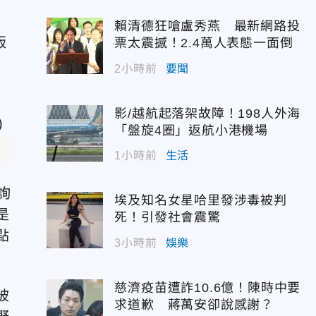
賴清德狂嗆盧秀燕 最新網路投
版
票太震撼！2.4萬人表態一面倒
2小時前
要聞
影/越航起落架故障！198人外海
「盤旋4圈」返航小港機場
1小時前
生活
詢
埃及知名女星哈里發涉毒被判
是
死！引發社會震驚
點
3小時前
娛樂
慈濟疫苗遭詐10.6億！陳時中要
被
求道歉 蔣萬安卻說感謝？