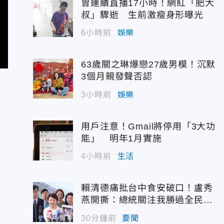
曾連續直播17小時！網紅「肥大
叔」驟逝 生前激瘦身形曝光
6小時前
娛樂
63歲關之琳爆戀27歲男模！沉默
3個月親發聲否認
3小時前
娛樂
用戶注意！Gmail將停用「3大功
能」 明年1月實施
4小時前
生活
賴清德痛批台中食安破口！盧秀
燕開撕：總統關注我勝過全民食
安
30分鐘前
要聞