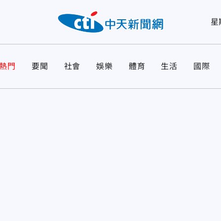
星
熱門
要聞
社會
娛樂
體育
生活
國際