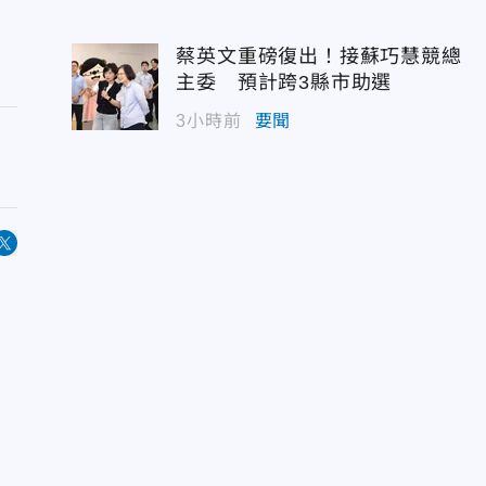
蔡英文重磅復出！接蘇巧慧競總
主委 預計跨3縣市助選
3小時前
要聞