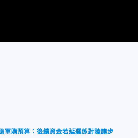
0億軍購預算：後續資金若延遲係對陸讓步