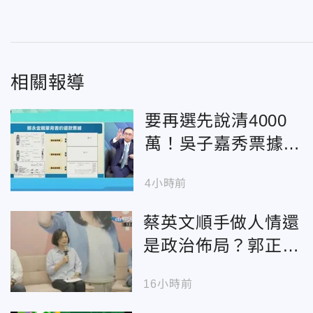
相關報導
要再選先說清4000
萬！吳子嘉秀票據
控鄭永金為鄭朝方201
4小時前
8選縣長籌錢未還
蔡英文順手做人情還
是政治佈局？郭正
亮：關鍵在陳其邁能
16小時前
否當閣揆