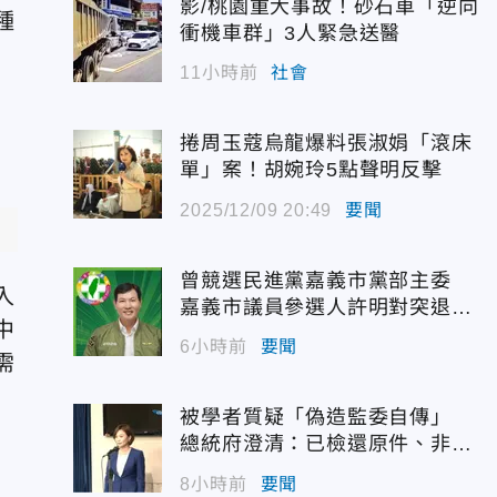
影/桃園重大事故！砂石車「逆向
種
衝機車群」3人緊急送醫
11小時前
社會
捲周玉蔻烏龍爆料張淑娟「滾床
單」案！胡婉玲5點聲明反擊
2025/12/09 20:49
要聞
曾競選民進黨嘉義市黨部主委
入
嘉義市議員參選人許明對突退
中
選！
6小時前
要聞
需
被學者質疑「偽造監委自傳」
總統府澄清：已檢還原件、非府
方提供
8小時前
要聞