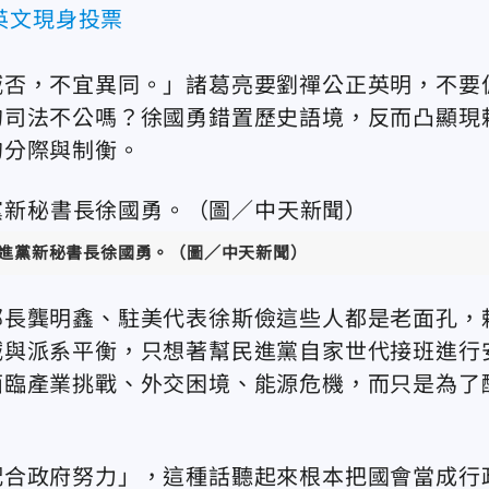
英文現身投票
臧否，不宜異同。」諸葛亮要劉禪公正英明，不要
的司法不公嗎？徐國勇錯置歷史語境，反而凸顯現
的分際與制衡。
進黨新秘書長徐國勇。（圖／中天新聞）
部長龔明鑫、駐美代表徐斯儉這些人都是老面孔，
誠與派系平衡，只想著幫民進黨自家世代接班進行
面臨產業挑戰、外交困境、能源危機，而只是為了
配合政府努力」，這種話聽起來根本把國會當成行