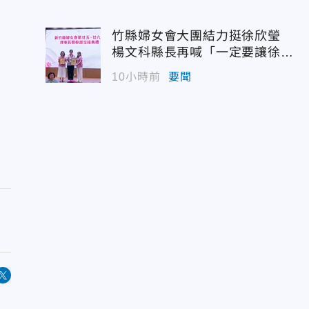
竹縣婦女會大團結力挺徐欣瑩
楊文科縣長再喊「一定要讓徐欣
瑩當選」
10小時前
要聞