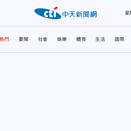
星
熱門
要聞
社會
娛樂
體育
生活
國際