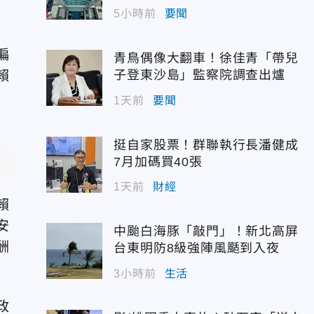
5小時前
要聞
偏
青鳥偶像大翻車！徐佳青「帶兒
賴
子登東沙島」監察院調查出爐
1天前
要聞
挺自家股票！群聯執行長潘健成
7月加碼買40張
1天前
財經
賴
安
中颱白海豚「敲門」！新北高屏
酬
台東明防8級強陣風颳到入夜
3小時前
生活
政