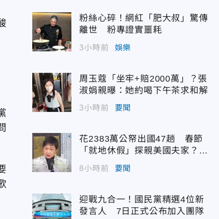
粉絲心碎！網紅「肥大叔」驚傳
酸
離世 粉專證實噩耗
3小時前
娛樂
周玉蔻「坐牢+賠2000萬」？張
淑娟親曝：她約喝下午茶求和解
3小時前
要聞
黨
問
花2383萬公帑出國47趟 春節
「就地休假」探親美國夫家？徐
佳青回應了
要
8小時前
要聞
歌
迎戰九合一！國民黨精選4位新
發言人 7日正式公布加入團隊