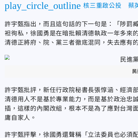
play_circle_outline
核三重啟公投 蔡
許宇甄指出，而且這句話的下一句是：「陟罰
袒徇私，徐國勇是在暗批賴清德執政一年多來
清德正將府、院、黨三者徹底混同，失去應有
民
許宇甄批評，新任行政院秘書長張惇涵、經濟
清德用人不是基於專業能力，而是基於政治忠
插，這樣的內閣改組，根本不是為了應對台灣
庸自家人。
許宇甄抨擊，徐國勇還聲稱「立法委員也必須