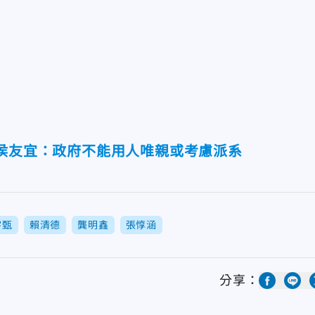
 侯友宜：政府不能用人唯親或考慮派系
宇甄
賴清德
龔明鑫
張惇涵
分享：