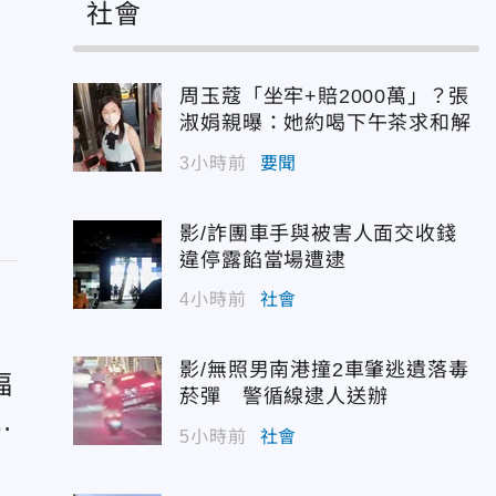
社會
周玉蔻「坐牢+賠2000萬」？張
淑娟親曝：她約喝下午茶求和解
3小時前
要聞
影/詐團車手與被害人面交收錢
違停露餡當場遭逮
4小時前
社會
影/無照男南港撞2車肇逃遺落毒
福
菸彈 警循線逮人送辦
黨
5小時前
社會