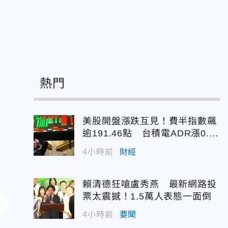
熱門
美股開盤漲跌互見！費半指數飆
逾191.46點 台積電ADR漲0.9
3%
4小時前
財經
賴清德狂嗆盧秀燕 最新網路投
票太震撼！1.5萬人表態一面倒
4小時前
要聞