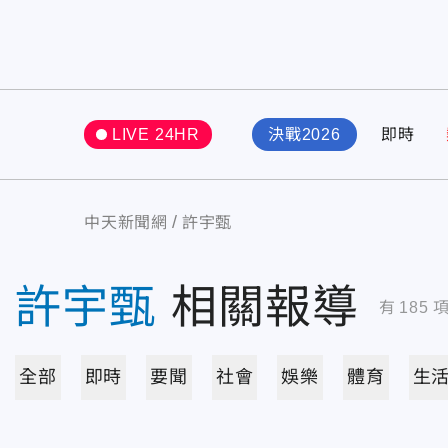
LIVE 24HR
決戰2026
即時
中天新聞網
許宇甄
許宇甄
相關報導
有
185
全部
即時
要聞
社會
娛樂
體育
生