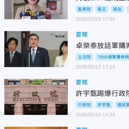
監察院
股王
股后
2026/05/29 17:50
要聞
卓榮泰放話軍購
立法院
7800億軍購條
2026/05/12 17:14
要聞
許宇甄踢爆行政
行政院
許宇甄
國民
2026/05/10 14:34