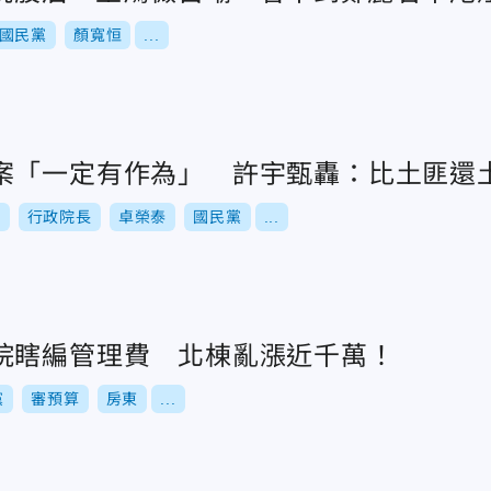
國民黨
顏寬恒
...
案「一定有作為」 許宇甄轟：比土匪還
例
行政院長
卓榮泰
國民黨
...
院瞎編管理費 北棟亂漲近千萬！
黨
審預算
房東
...