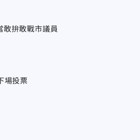
當敢拚敢戰市議員
下場投票