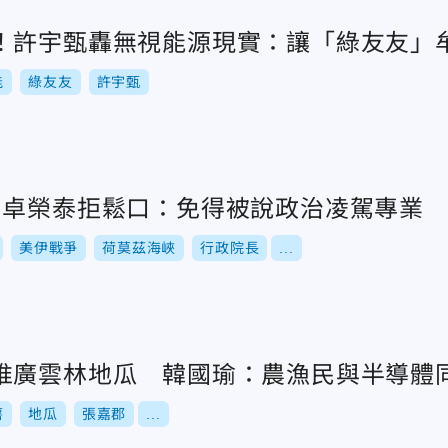
！許宇甄轟無視能源現實：讓「綠友友」
能
綠友友
許宇甄
？卓榮泰拒鬆口：免得被說政治凌駕專業
美伊戰爭
荷莫茲海峽
行政院長
...
推廣雲林地瓜 韓國瑜：農漁民與半導體
薯
地瓜
張嘉郡
...