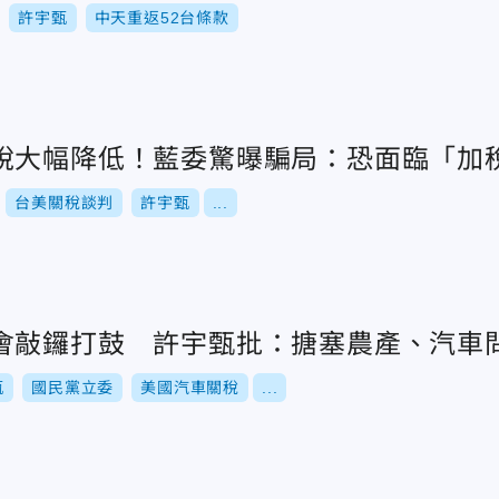
許宇甄
中天重返52台條款
稅大幅降低！藍委驚曝騙局：恐面臨「加
台美關稅談判
許宇甄
...
會敲鑼打鼓 許宇甄批：搪塞農產、汽車
甄
國民黨立委
美國汽車關稅
...