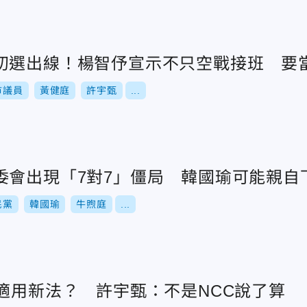
初選出線！楊智伃宣示不只空戰接班 要
市議員
黃健庭
許宇甄
...
委會出現「7對7」僵局 韓國瑜可能親自
民黨
韓國瑜
牛煦庭
...
不適用新法？ 許宇甄：不是NCC說了算