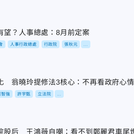
有望？人事總處：8月前定案
會
人事行政總處
行政院
張秋元
...
化 翁曉玲提修法3核心：不再看政府心
羅智強
許宇甄
立法院
...
立院股后 王鴻薇自嘲：看不到鄭麗君車尾