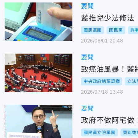
要聞
藍推兒少法修法
國民黨團
國民黨
許
2026/08/01 20:48
要聞
致癌油風暴！藍
中央政府總預算案
立法
2026/07/18 13:48
要聞
政府不做阿宅做
國民黨立院黨團
買到致