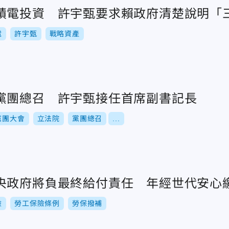
積電投資 許宇甄要求賴政府清楚說明「
電
許宇甄
戰略資產
黨團總召 許宇甄接任首席副書記長
黨團大會
立法院
黨團總召
...
央政府將負最終給付責任 年經世代安心
險
勞工保險條例
勞保撥補