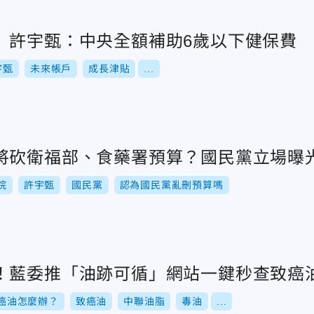
 許宇甄：中央全額補助6歲以下健保費
宇甄
未來帳戶
成長津貼
...
將砍衛福部、食藥署預算？國民黨立場曝
院
許宇甄
國民黨
認為國民黨亂刪預算嗎
！藍委推「油跡可循」網站一鍵秒查致癌
癌油怎麼辦？
致癌油
中聯油脂
毒油
...