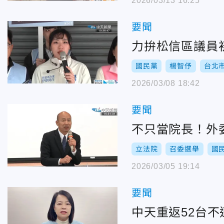
2026/03/13 16:25
要聞
力拚松信區議員
國民黨
楊智伃
台北
2026/03/08 18:42
要聞
不只當院長！外
立法院
召委選舉
國
2026/03/05 19:14
要聞
中天重返52台