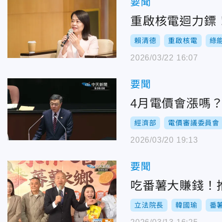
要聞
重啟核電迴力鏢
賴清德
重啟核電
綠
2026/03/22 16:07
要聞
4月電價會漲嗎
經濟部
電價審議委員會
2026/03/20 19:13
要聞
吃番薯大賺錢！
立法院長
韓國瑜
番