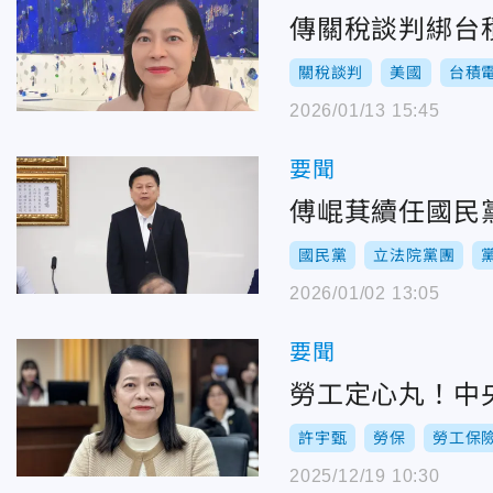
傳關稅談判綁台
關稅談判
美國
台積
2026/01/13 15:45
要聞
傅崐萁續任國民
國民黨
立法院黨團
2026/01/02 13:05
要聞
勞工定心丸！中
許宇甄
勞保
勞工保
2025/12/19 10:30