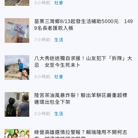
3小時前
社會
苗栗三灣鄉8/13起發生活補助5000元 149
9名長者匯款入帳
7小時前
生活
八大秀迷途獨自求援！山友犯下「拆隊」大
忌 女至今生死未卜
3小時前
社會
陸苦茶油風暴炸裂！驗出苯駢芘嚴重超標
連環出包全下架
2小時前
生活
綠營高雄選情拉警報？賴瑞隆甩不開柯志