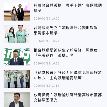
賴瑞隆合體黃捷 聯手下達年底選戰動
員令
2026/06/29 10:05
台灣版劉光弼？賴瑞隆照片變地獄哏
網驚根本鐵拳
2026/06/15 16:21
拒合體還是被放生？賴瑞隆一周兩度
「完美錯過」黃捷活動
2026/06/12 16:39
《鐵拳教育》狂燒！民進黨北高連線發
布球衣 主角賴瑞隆竟缺席
2026/06/12 11:18
放鳥黃捷？賴瑞隆缺席綠營高雄市黨部
交接原因曝光