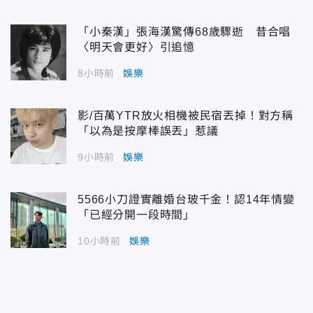
「小秦漢」張海漢驚傳68歲驟逝 昔合唱
〈明天會更好〉引追憶
8小時前
娛樂
影/百萬YTR放火相機被民宿丟掉！對方稱
「以為是按摩棒誤丟」惹議
9小時前
娛樂
5566小刀證實離婚台玻千金！認14年情變
「已經分開一段時間」
10小時前
娛樂