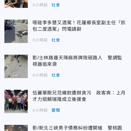
3小時前
社會
噁碰李多慧又酒駕！花蓮鄉長室副主任「抓
包二度酒駕」閃電請辭
3小時前
社會
影/士林路邊天降麻將牌險砸路人 警調監
視器追來源
4小時前
社會
伍麗華胞兄范織欽遭辦貪污 政客爽：上月
才力挺賴瑞隆成立後援會
4小時前
要聞
影/新北三峽男子債務糾紛遭開槍 警桃園