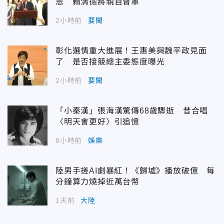
恩 賴清德將親自督軍
2小時前
要聞
彰化選情重大進展！王惠美與魏平政見面
了 是否接競總主委態度曝光
2小時前
要聞
「小秦漢」張海漢驚傳68歲驟逝 昔合唱
〈明天會更好〉引追憶
8小時前
娛樂
陸男手搓AI劇暴紅！《歸墟》播放破億 每
分鐘算力燒掉近萬台幣
1天前
大陸