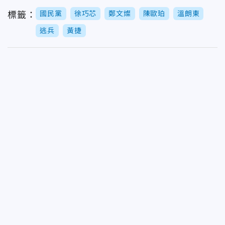
國民黨
徐巧芯
鄭文燦
陳歐珀
溫朗東
標籤：
逃兵
黃捷