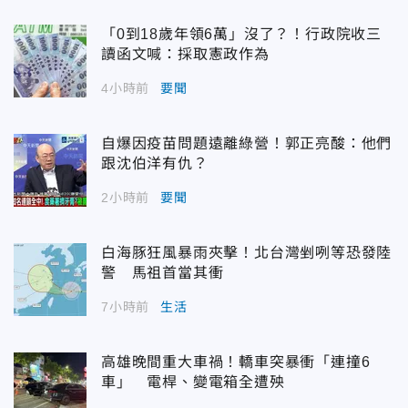
「0到18歲年領6萬」沒了？！行政院收三
讀函文喊：採取憲政作為
4小時前
要聞
自爆因疫苗問題遠離綠營！郭正亮酸：他們
跟沈伯洋有仇？
2小時前
要聞
白海豚狂風暴雨夾擊！北台灣剉咧等恐發陸
警 馬祖首當其衝
7小時前
生活
高雄晚間重大車禍！轎車突暴衝「連撞6
車」 電桿、變電箱全遭殃