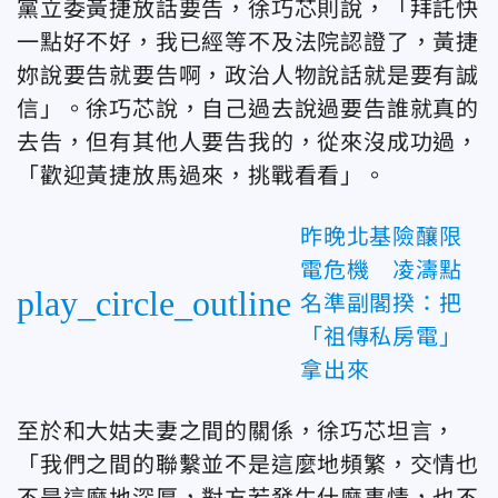
黨立委黃捷放話要告，徐巧芯則說，「拜託快
一點好不好，我已經等不及法院認證了，黃捷
妳說要告就要告啊，政治人物說話就是要有誠
信」。徐巧芯說，自己過去說過要告誰就真的
去告，但有其他人要告我的，從來沒成功過，
「歡迎黃捷放馬過來，挑戰看看」。
昨晚北基險釀限
電危機 凌濤點
play_circle_outline
名準副閣揆：把
「祖傳私房電」
拿出來
至於和大姑夫妻之間的關係，徐巧芯坦言，
「我們之間的聯繫並不是這麼地頻繁，交情也
不是這麼地深厚，對方若發生什麼事情，也不