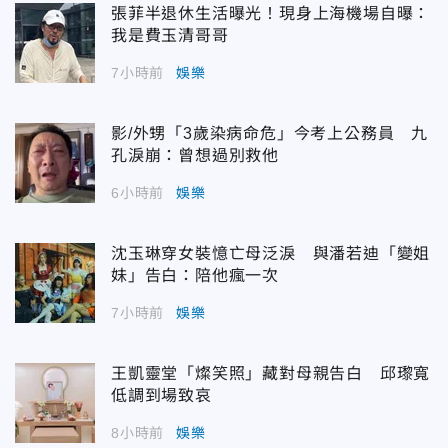
張菲半退休生活曝光！現身上海機場自曝：
我是費玉清哥哥
7小時前
娛樂
影/外甥「3歲染病命危」今考上公務員 九
孔淚崩：曾想過別救他
6小時前
娛樂
沈玉琳穿女裝憶亡母泛淚 與潘若迪「變姐
妹」告白：陪他瘋一次
7小時前
娛樂
王凱靈堂「燦笑照」藏對母親告白 邱瓈寬
低調到場致哀
8小時前
娛樂