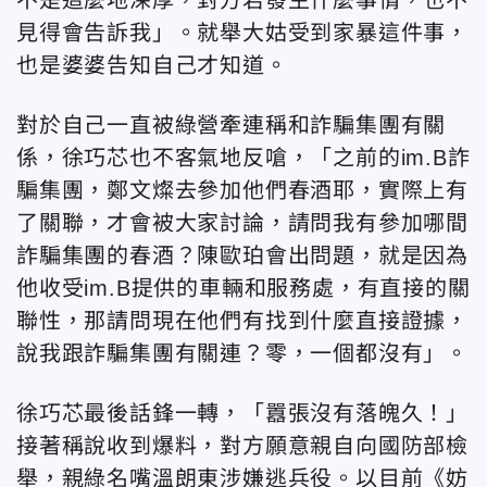
見得會告訴我」。就舉大姑受到家暴這件事，
也是婆婆告知自己才知道。
對於自己一直被綠營牽連稱和詐騙集團有關
係，徐巧芯也不客氣地反嗆，「之前的im.B詐
騙集團，鄭文燦去參加他們春酒耶，實際上有
了關聯，才會被大家討論，請問我有參加哪間
詐騙集團的春酒？陳歐珀會出問題，就是因為
他收受im.B提供的車輛和服務處，有直接的關
聯性，那請問現在他們有找到什麼直接證據，
說我跟詐騙集團有關連？零，一個都沒有」。
徐巧芯最後話鋒一轉，「囂張沒有落魄久！」
接著稱說收到爆料，對方願意親自向國防部檢
舉，親綠名嘴溫朗東涉嫌逃兵役。以目前《妨