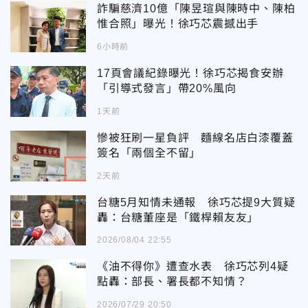
詐騙慈濟10億「陳昱瑄與陳時中、陳柏
惟合照」曝光！徐巧芯震撼出手
6小時前
17頁會議紀錄曝光！徐巧芯揭食安辦
「引導式發言」帶20%風向
1天前
慘被狂刷一星負評 麵線名店白漆覆蓋
簽名「兩個全不留」
2天前
台糖5月知情未通報 徐巧芯提9大質疑
轟：台糖董座是「鐵桿賴友友」
2026/08/04 22:55
《油不得你》遭查水表 徐巧芯列4疑
點轟：部長、署長都不知情？
2026/07/29 20:50