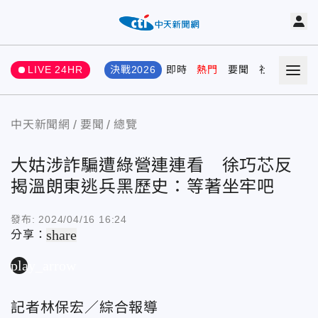
LIVE 24HR
決戰2026
即時
熱門
要聞
社會
娛樂
中天新聞網
要聞
總覽
大姑涉詐騙遭綠營連連看 徐巧芯反
揭溫朗東逃兵黑歷史：等著坐牢吧
發布:
2024/04/16 16:24
share
分享：
play_arrow
記者林保宏／綜合報導