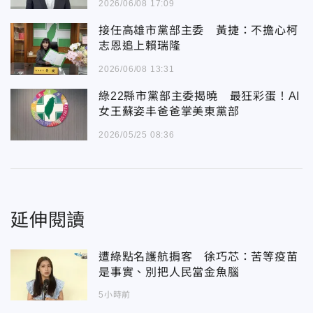
2026/06/08 17:09
接任高雄市黨部主委 黃捷：不擔心柯
志恩追上賴瑞隆
2026/06/08 13:31
綠22縣市黨部主委揭曉 最狂彩蛋！AI
女王蘇姿丰爸爸掌美東黨部
2026/05/25 08:36
延伸閱讀
遭綠點名護航掮客 徐巧芯：苦等疫苗
是事實、別把人民當金魚腦
5小時前