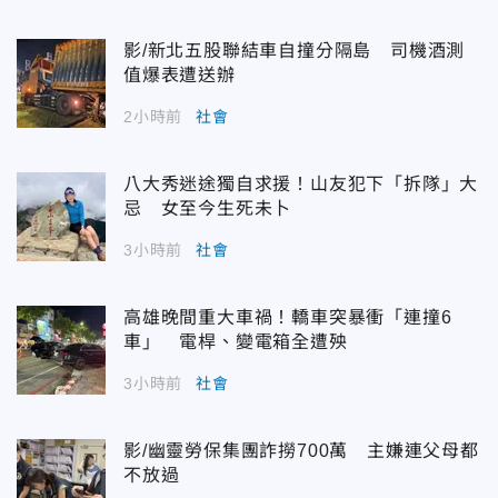
影/新北五股聯結車自撞分隔島 司機酒測
值爆表遭送辦
2小時前
社會
八大秀迷途獨自求援！山友犯下「拆隊」大
忌 女至今生死未卜
3小時前
社會
高雄晚間重大車禍！轎車突暴衝「連撞6
車」 電桿、變電箱全遭殃
3小時前
社會
影/幽靈勞保集團詐撈700萬 主嫌連父母都
不放過