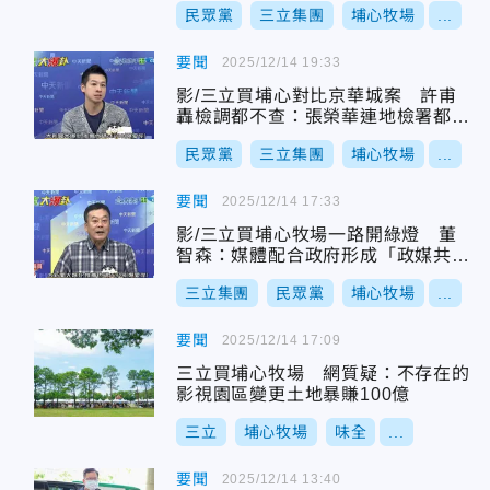
民眾黨
三立集團
埔心牧場
...
要聞
2025/12/14 19:33
影/三立買埔心對比京華城案 許甫
轟檢調都不查：張榮華連地檢署都沒
去過
民眾黨
三立集團
埔心牧場
...
要聞
2025/12/14 17:33
影/三立買埔心牧場一路開綠燈 董
智森：媒體配合政府形成「政媒共生
集團」
三立集團
民眾黨
埔心牧場
...
要聞
2025/12/14 17:09
三立買埔心牧場 網質疑：不存在的
影視園區變更土地暴賺100億
三立
埔心牧場
味全
...
要聞
2025/12/14 13:40