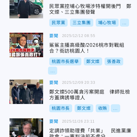
民眾黨控埔心牧場涉特權開後門 鄭
文燦、三立集團發聲
民眾黨
三立集團
埔心牧場
...
要聞
2025/12/12 08:55
鯊鯊主播高級酸/2026桃市對戰組
合？街訪桃園人！
桃園市長選舉
鄭文燦
張善政
...
要聞
2025/12/09 20:33
鄭文燦500萬貪污案開庭 律師批檢
方蓋牌誘導證人
桃園市長
鄭文燦
收賄
...
要聞
2025/11/26 23:11
定調詐領助理費「共業」 民進黨廉
政會：一審判決前不處分