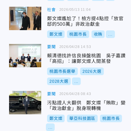
社會
2026/05/13 11:04
鄭文燦尷尬了！檢方提4點控「放官
邸的500萬」非政治獻金
鄭文燦
桃園市長
收賄
...
要聞
2026/04/28 14:53
賴清德找許信良操盤桃園 吳子嘉讚
「高招」：讓鄭文燦人間蒸發
桃園市長選舉
2026大選
2028大選
...
要聞
2026/04/28 08:43
污點證人大翻供 鄭文燦「賄款」變
「政治獻金」脫身現轉機
鄭文燦
華亞科技園區
桃園市長
...