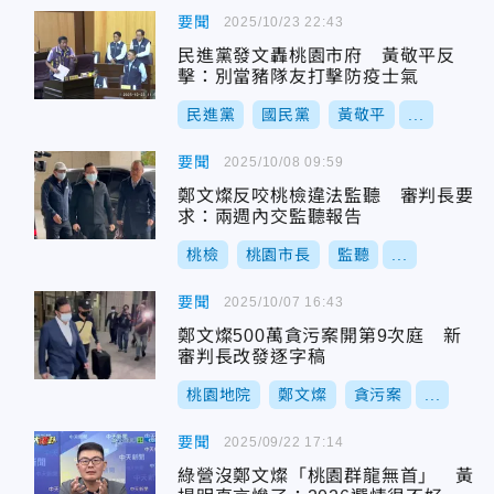
要聞
2025/10/23 22:43
民進黨發文轟桃園市府 黃敬平反
擊：別當豬隊友打擊防疫士氣
民進黨
國民黨
黃敬平
...
要聞
2025/10/08 09:59
鄭文燦反咬桃檢違法監聽 審判長要
求：兩週內交監聽報告
桃檢
桃園市長
監聽
...
要聞
2025/10/07 16:43
鄭文燦500萬貪污案開第9次庭 新
審判長改發逐字稿
桃園地院
鄭文燦
貪污案
...
要聞
2025/09/22 17:14
綠營沒鄭文燦「桃園群龍無首」 黃