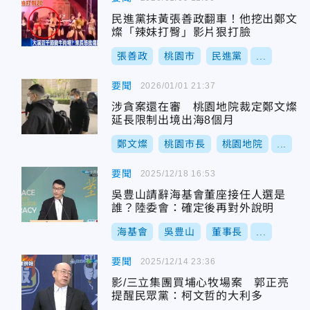
民進黨抹黃張善政翻車！他挖出鄭文
燦「辣妹打臀」影片狠打臉
張善政
桃園市
民進黨
...
要聞
2026/01/01 21:37
涉貪案還在審 桃園地院裁定鄭文燦
延長限制出境出海8個月
鄭文燦
桃園市長
桃園地院
...
要聞
2025/12/18 16:53
吳豊山請辭海基會董座接任人選是
誰？陸委會：確定後再對外說明
海基會
吳豊山
董事長
...
要聞
2025/12/14 23:36
影/三立集團買埔心牧場案 郭正亮
提醒民眾黨：柯文哲的大利多