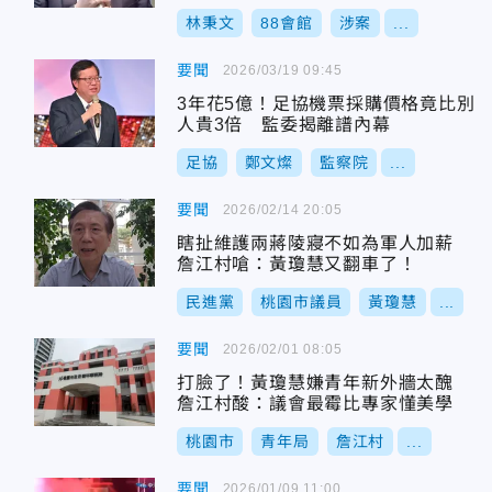
林秉文
88會館
涉案
...
要聞
2026/03/19 09:45
3年花5億！足協機票採購價格竟比別
人貴3倍 監委揭離譜內幕
足協
鄭文燦
監察院
...
要聞
2026/02/14 20:05
瞎扯維護兩蔣陵寢不如為軍人加薪
詹江村嗆：黃瓊慧又翻車了！
民進黨
桃園市議員
黃瓊慧
...
要聞
2026/02/01 08:05
打臉了！黃瓊慧嫌青年新外牆太醜
詹江村酸：議會最霉比專家懂美學
桃園市
青年局
詹江村
...
要聞
2026/01/09 11:00