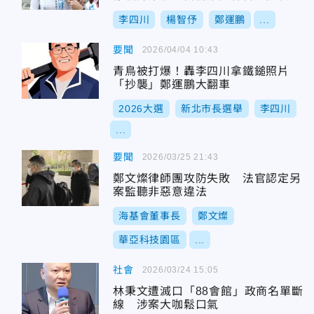
李四川
楊智伃
鄭運鵬
...
要聞
2026/04/04 10:43
青鳥被打爆！轟李四川拿鐵鎚照片
「抄襲」鄭運鵬大翻車
2026大選
新北市長選舉
李四川
...
要聞
2026/03/25 21:43
鄭文燦律師團攻防失敗 法官認定另
案監聽非惡意違法
海基會董事長
鄭文燦
華亞科技園區
...
社會
2026/03/24 15:05
林秉文遭滅口「88會館」政商名單斷
線 涉案大咖鬆口氣