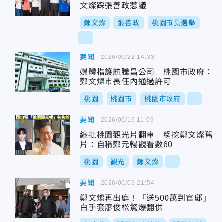
文燦踩張善政惹議
鄭文燦
張善政
桃園市長選舉
...
要聞
2026/06/22 14:33
媒體指護航騰昌公司 桃園市政府：
鄭文燦市長任內通過許可
桃園
桃園市
桃園市政府
...
要聞
2026/06/16 11:09
綠批桃園觀光片翻車 網挖鄭文燦舊
片：自稱鄭元暢觀看數60
桃園
觀光
鄭文燦
...
要聞
2026/06/09 21:54
鄭文燦再出庭！「送500萬到官邸」
白手套廖俊松驚爆翻供