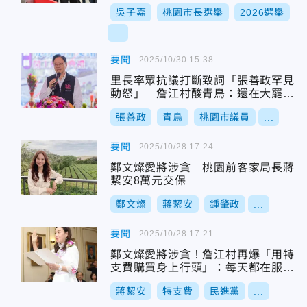
吳子嘉
桃園市長選舉
2026選舉
...
要聞
2025/10/30 15:38
里長率眾抗議打斷致詞「張善政罕見
動怒」 詹江村酸青鳥：還在大罷
免？
張善政
青鳥
桃園市議員
...
要聞
2025/10/28 17:24
鄭文燦愛將涉貪 桃園前客家局長蔣
絜安8萬元交保
鄭文燦
蔣絜安
鍾肇政
...
要聞
2025/10/28 17:21
鄭文燦愛將涉貪！詹江村再爆「用特
支費購買身上行頭」：每天都在服裝
秀
蔣絜安
特支費
民進黨
...