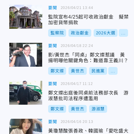
要聞
2026/04/21 13:44
監院宣布4/25起可收政治獻金 擬禁
加密貨幣捐款
監察院
政治獻金
2026大選
...
要聞
2026/04/18 22:24
影/黃世杰「同桌」鄭文燦惹議 黃
揚明曝他關鍵角色：難道靠王義川？
鄭文燦
黃世杰
民進黨
...
要聞
2026/04/17 11:12
鄭文燦出庭後同桌前法務部次長 游
淑慧批司法程序遭濫用
鄭文燦
黃世杰
游淑慧
要聞
2026/04/16 20:13
黃瓊慧酸張善政、韓國瑜「愛吃盛大