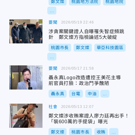
鄭文燦
桃園地方法院
桃園地院
...
要聞
2026/05/19 22:46
涉貪案關鍵證人自曝罹失智症頻跳
針 鄭文燦方指檢論述5大破綻
桃園市長
鄭文燦
華亞科技園區
...
要聞
2026/05/17 21:58
聶永真Logo改造遭控王美花主導
前官員打臉：政治鬥爭醜陋
聶永真
台電
中油
...
社會
2026/05/13 12:07
鄭文燦涉收賄案證人廖力廷再出手！
「裝600萬的手提袋」曝光
鄭文燦
桃園市長
收賄
...