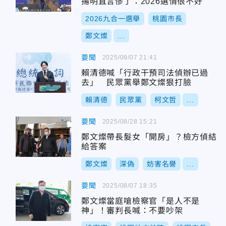
揚明直言慘了：2026選情很不好
2026九合一選舉
桃園市長
鄭文燦
...
要聞
2025/09/07 21:41
賴清德喊「行政干預司法偵辦已過
去」 民眾黨舉鄭文燦狠打臉
賴清德
民眾黨
柯文哲
...
要聞
2025/08/28 15:21
鄭文燦帶長髮女「開房」？檢方偵結
給答案
鄭文燦
深偽
妨害名譽
...
要聞
2025/08/07 18:35
鄭文燦當庭嗆檢察官「是人不是
神」！審判長喊：不要吵架