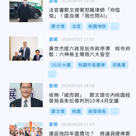
要聞
2026/08/05 13:33
法官審鄭文燦案怒飆律師「你惦
惦」！還自爆「我也問AI」
鄭文燦
法官
桃園地院
...
要聞
2026/07/27 17:01
黃世杰提六政見批市政停滯 桃市府
駁：六神無主導致六大皆空
2026大選
桃園市長選舉
民進黨
...
要聞
2026/07/10 18:48
收賄「威而鋼」 鄭文燦任內桃園經
發局長朱松偉判刑10年4月定讞
鄭文燦
桃園
經發局長
...
要聞
2026/06/28 17:07
建設拖四年還攬功？ 綠議員硬捧鄭