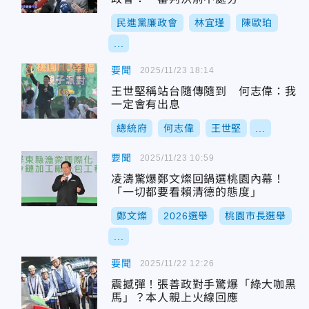
民進黨廉政會
林宜瑾
陳歐珀
...
要聞
2025/11/23 18:14
王世堅稱站台隨傳隨到 何志偉：我
一定會有出息
總統府
何志偉
王世堅
...
要聞
2025/11/23 10:59
凌濤驚爆鄭文燦回鍋選桃園內幕！
「一切都要看賴清德的態度」
鄭文燦
2026選舉
桃園市長選舉
...
要聞
2025/11/22 12:26
震撼彈！張善政對手驚爆「綠大咖黑
馬」？本人親上火線回應