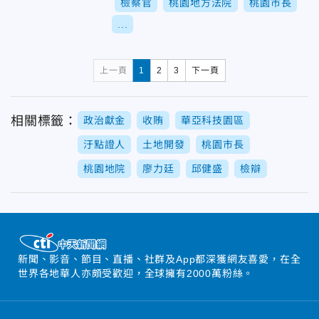
檢察官
桃園地方法院
桃園市長
...
上一頁
1
2
3
下一頁
相關標籤：
政治獻金
收賄
華亞科技園區
汙點證人
土地開發
桃園市長
桃園地院
廖力廷
邱健盛
檢辯
新聞、影音、節目、直播、社群及App都深獲網友喜愛，在全
世界各地華人亦頗受歡迎，全球擁有2000萬粉絲。