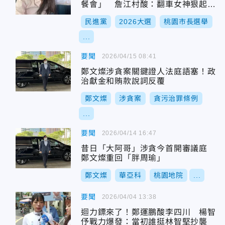
餐會」 詹江村酸：翻車女神狠起來
自己人都撞
民進黨
2026大選
桃園市長選舉
...
要聞
2026/04/15 08:41
鄭文燦涉貪案關鍵證人法庭語塞！政
治獻金和賄款說詞反覆
鄭文燦
涉貪案
貪污治罪條例
...
要聞
2026/04/14 16:47
昔日「大阿哥」涉貪今首開審議庭
鄭文燦重回「胖周瑜」
鄭文燦
華亞科
桃園地院
...
要聞
2026/04/04 13:38
迴力鏢來了！鄭運鵬酸李四川 楊智
伃戰力爆發：當初誰挺林智堅抄襲