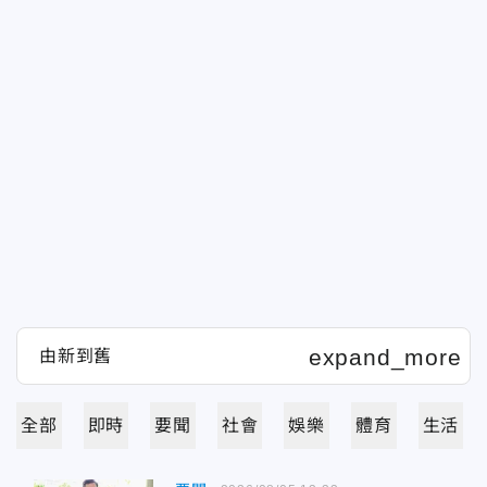
全部
即時
要聞
社會
娛樂
體育
生活