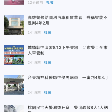
12分鐘前
社會
高雄警勾結圖利汽車租賃業者 辯稱智能不
足判4年2月
1小時前
社會
城鎮韌性演習8/13下午登場 北市警：全市
人車管制
2小時前
社會
台東精神科醫師性侵男病患 一審判4年8月
2小時前
社會
桃園民宅火警濃煙狂竄 警消疏散8人4人送