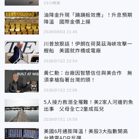
23小時前
油降金升現「蹺蹺板效應」！升息預期
降溫 國際金價上揚
2026/08/03 21:45
川普放狠話！伊朗在荷莫茲海峽攻擊一
艘船 美國就炸橋或電廠
2026/07/22 22:54
黃仁勳：台廠因智慧信任與美合作 無
須拿槍指著台灣的頭！
2026/07/22 22:06
5人接力救溺全罹難！美2家人河邊釣魚
出事 父母全亡2童成孤兒
2026/07/21 16:59
美國6月通膨降溫！美股3大指數開高
台積電ADR反彈