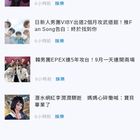
6小時前
娛樂
日新人男團VIBY出道2個月攻武道館！推F
an Song告白：終於找到你
6小時前
娛樂
韓男團EPEX連5年攻台！9月一天連開兩場
6小時前
娛樂
潛水網紅李潤潤驟逝 媽媽心碎慟喊：寶貝
畢業了
6小時前
娛樂