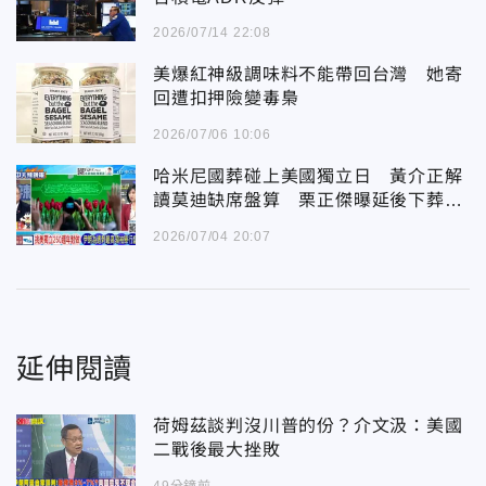
2026/07/14 22:08
美爆紅神級調味料不能帶回台灣 她寄
回遭扣押險變毒梟
2026/07/06 10:06
哈米尼國葬碰上美國獨立日 黃介正解
讀莫迪缺席盤算 栗正傑曝延後下葬三
大關鍵
2026/07/04 20:07
延伸閱讀
荷姆茲談判沒川普的份？介文汲：美國
二戰後最大挫敗
49分鐘前