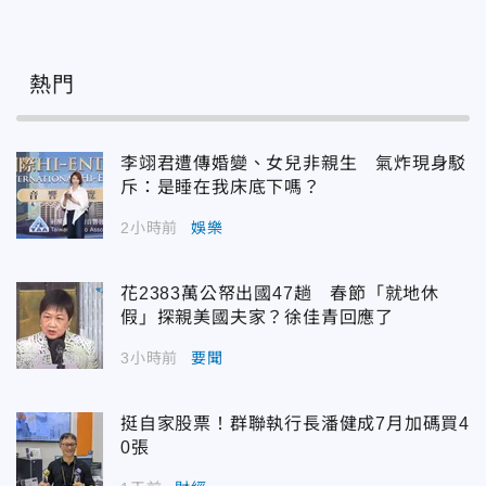
熱門
李翊君遭傳婚變、女兒非親生 氣炸現身駁
斥：是睡在我床底下嗎？
2小時前
娛樂
花2383萬公帑出國47趟 春節「就地休
假」探親美國夫家？徐佳青回應了
3小時前
要聞
挺自家股票！群聯執行長潘健成7月加碼買4
0張