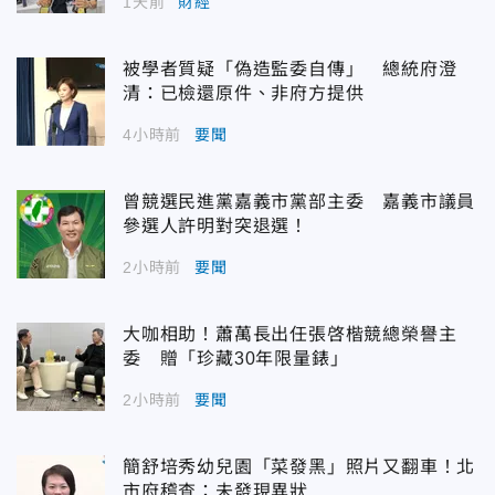
1天前
財經
被學者質疑「偽造監委自傳」 總統府澄
清：已檢還原件、非府方提供
4小時前
要聞
曾競選民進黨嘉義市黨部主委 嘉義市議員
參選人許明對突退選！
2小時前
要聞
大咖相助！蕭萬長出任張啓楷競總榮譽主
委 贈「珍藏30年限量錶」
2小時前
要聞
簡舒培秀幼兒園「菜發黑」照片又翻車！北
市府稽查：未發現異狀