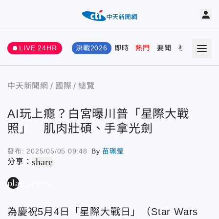
LIVE 24HR
決戰2026
即時
熱門
要聞
社會
娛樂
中天新聞網
國際
總覽
AI玩上癮？白宮曝川普「星際大戰
照」 肌肉壯碩、手拿光劍
發布:
2025/05/05 09:48
By
苗珮瑩
share
分享：
play_arrow
為慶祝5月4日「星際大戰日」（Star Wars