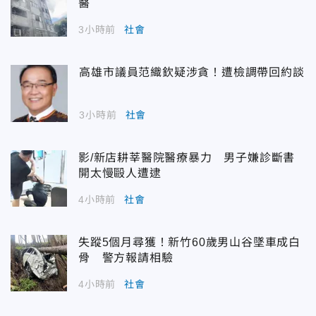
醫
3小時前
社會
高雄市議員范織欽疑涉貪！遭檢調帶回約談
3小時前
社會
影/新店耕莘醫院醫療暴力 男子嫌診斷書
開太慢毆人遭逮
4小時前
社會
失蹤5個月尋獲！新竹60歲男山谷墜車成白
骨 警方報請相驗
4小時前
社會