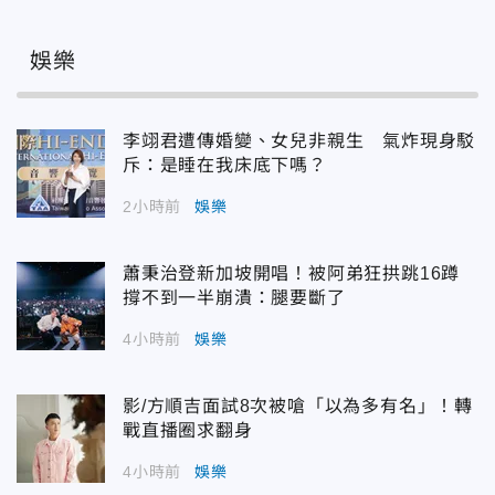
娛樂
李翊君遭傳婚變、女兒非親生 氣炸現身駁
斥：是睡在我床底下嗎？
2小時前
娛樂
蕭秉治登新加坡開唱！被阿弟狂拱跳16蹲
撐不到一半崩潰：腿要斷了
4小時前
娛樂
影/方順吉面試8次被嗆「以為多有名」！轉
戰直播圈求翻身
4小時前
娛樂