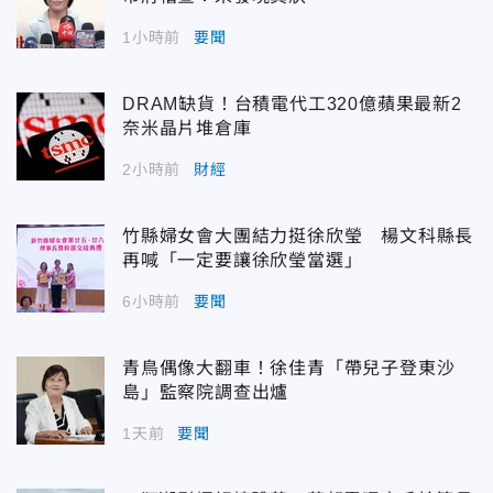
1小時前
要聞
DRAM缺貨！台積電代工320億蘋果最新2
奈米晶片堆倉庫
2小時前
財經
竹縣婦女會大團結力挺徐欣瑩 楊文科縣長
再喊「一定要讓徐欣瑩當選」
6小時前
要聞
青鳥偶像大翻車！徐佳青「帶兒子登東沙
島」監察院調查出爐
1天前
要聞