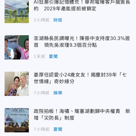
AI狂潮引爆記憶體荒！華邦電曝客戶搶簽長
約 2029年產能提前被鎖定
2小時前
財經
澎湖縣長民調曝光！陳振中支持度30.3%居
首 領先吳淑瑾9.3個百分點
1天前
要聞
姜厚任認愛小24歲女友！揭塵封39年「七
世情緣」奇妙緣分
7小時前
娛樂
政院拍板！海嘯、堰塞湖劃歸中央權責 新
增「災防長」制度
7小時前
要聞