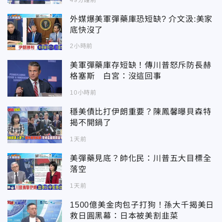
外媒爆美軍彈藥庫恐短缺? 介文汲:美家
底快沒了
2小時前
美軍彈藥庫存短缺！傳川普怒斥防長赫
格塞斯 白宮：沒這回事
10小時前
穩美債比打伊朗重要？陳鳳馨曝貝森特
揭不開鍋了
1天前
美彈藥見底？帥化民：川普五大目標全
落空
1天前
1500億美金肉包子打狗！孫大千揭美日
救日圓黑幕：日本被美割韭菜