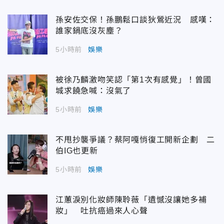
孫安佐交保！孫鵬鬆口談狄鶯近況 感嘆：
誰家鍋底沒灰塵？
5小時前
娛樂
被徐乃麟激吻笑認「第1次有感覺」！曾國
城求饒急喊：沒氣了
5小時前
娛樂
不甩抄襲爭議？蔡阿嘎悄復工開新企劃 二
伯IG也更新
5小時前
娛樂
江蕙淚別化妝師陳聆薇「遺憾沒讓她多補
妝」 吐抗癌過來人心聲