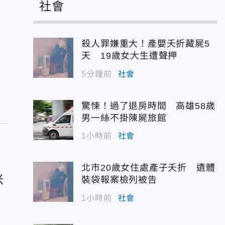
社會
殺人罪嫌重大！產嬰夭折藏屍5
天 19歲女大生遭聲押
5分鐘前
社會
驚悚！過了退房時間 高雄58歲
男一絲不掛陳屍旅館
1小時前
社會
北市20歲女住處產子夭折 遺體
米
裝袋報案檢列被告
1小時前
社會