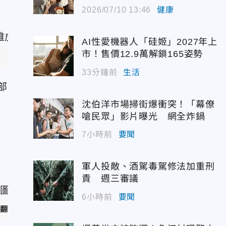
2026/07/10 13:46
健康
AI性愛機器人「硅姬」2027年上
市！售價12.9萬解鎖165姿勢
33分鐘前
生活
部
沈伯洋市場掃街爆衝突！「幕僚
嗆民眾」影片曝光 網全炸鍋
7小時前
要聞
軍人投敵、酒駕毒駕修法加重刑
責 週三審議
6小時前
要聞
／翻攝自記者爆料網）