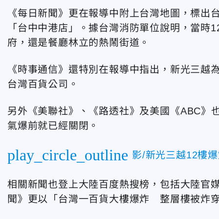
《
每日新聞
》
更在報導中附上台灣地圖，標出
「台中中港店」。據台灣消防單位說明，當時
府，還是餐廳林立的熱鬧街道。
《
時事通信
》
還特別在報導中指出，新光三越
台灣百貨公司。
另外
《
美聯社
》
、
《
路透社
》
及美國
《
ABC
》
氣爆前就已經關閉。
play_circle_outline
影/新光三越12樓
相關新聞也登上大陸百度熱搜榜，包括大陸官
聞
》
更以「台灣一百貨大樓爆炸 整層樓被炸