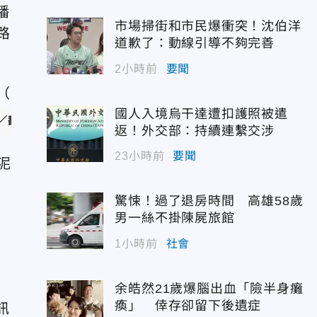
播
市場掃街和市民爆衝突！沈伯洋
路
道歉了：動線引導不夠完善
2小時前
要聞
國人入境烏干達遭扣護照被遣
／翻攝NHK官網）
返！外交部：持續連繫交涉
23小時前
要聞
泥
驚悚！過了退房時間 高雄58歲
男一絲不掛陳屍旅館
1小時前
社會
余皓然21歲爆腦出血「險半身癱
瘓」 倖存卻留下後遺症
訊