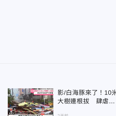
影/白海豚來了！10
大樹連根拔 肆虐沖
繩影像曝光
2天前