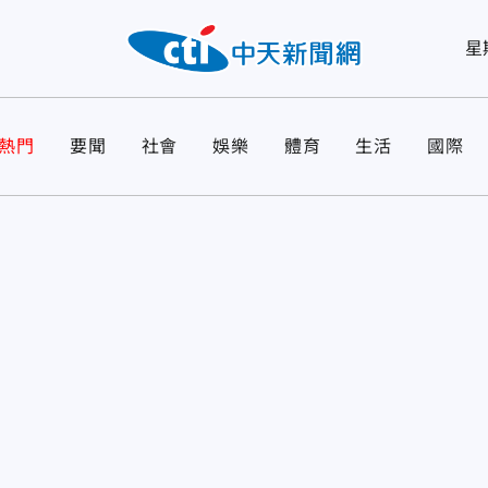
星
熱門
要聞
社會
娛樂
體育
生活
國際