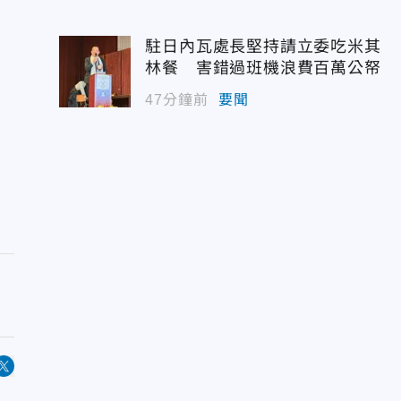
駐日內瓦處長堅持請立委吃米其
林餐 害錯過班機浪費百萬公帑
47分鐘前
要聞