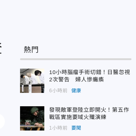
登
熱門
10小時腦瘤手術切錯！日醫忽視
2次警告 婦人慘癱瘓
6小時前
健康
發現敵軍登陸立即開火！第五作
戰區實施要域火殲演練
1小時前
要聞