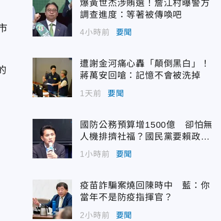
爆黃世杰涉賄選！詹江村曝警方
調查進度：等著被傳喚吧
市
4小時前
要聞
遭謝金河痛心轟「顛倒黑白」！
的
蔣萬安回嗆：記憶不會被洗掉
1天前
要聞
國防公務預算增1500億 卻怕無
人機排擠社福？國民黨要賴政府
說實話
1小時前
要聞
疫苗詐騙案燒回陳時中 藍：你
當年不是防疫指揮官？
2小時前
要聞