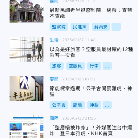
要聞
2026/06/16 11:13
最新民調近半挺廢監院 網酸：查藍
不查綠
監察院
民進黨
蔣萬安
...
生活
2025/08/27 11:48
以為是好旅客？空服員最討厭的12種
乘客一次看
旅客
空服員
行李
...
要聞
2025/06/26 07:21
節能標章過期！公平會開罰雅虎、神
腦
公平會
節能
神腦
...
國際
2025/02/13 21:26
「整層樓被炸穿」！外媒關注台中爆
炸 登日本雅虎、NHK首頁