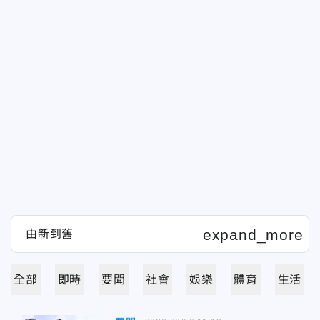
全部
即時
要聞
社會
娛樂
體育
生活