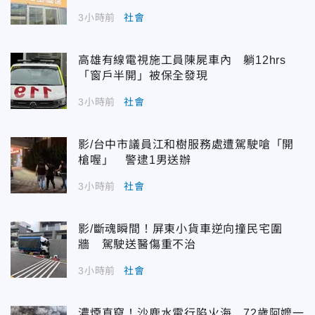
3小時前
社會
高雄有線電視施工員陳屍車內 躺12hrs
「窗戶半開」被保全發現
3小時前
社會
影/台中市議員江和樹服務處遭駕駛嗆「開
槍喔」 警逮1男送辦
3小時前
社會
影/斷魂瞬間！屏東小貨車逆向撞民宅圍
牆 駕駛送醫傷重不治
3小時前
社會
濃煙直竄！沙鹿水電行陷火海 72歲阿嬤一