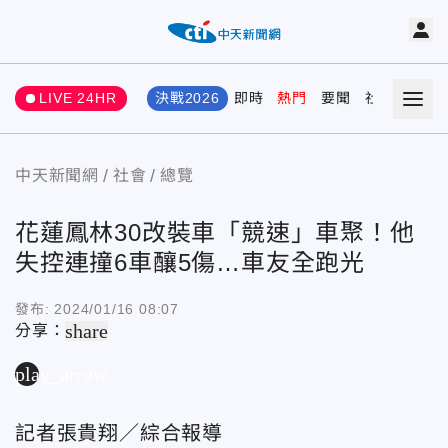
LIVE 24HR
決戰2026
即時
熱門
要聞
社會
娛樂
中天新聞網
社會
總覽
花蓮鳳林30改裝車「競速」車聚！他
失控連撞6車釀5傷…車友全跑光
發布:
2024/01/16 08:07
share
分享：
play_arrow
記者張貴翔／綜合報導