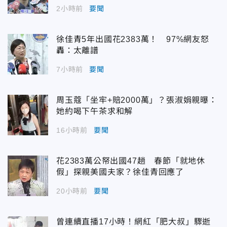
2小時前
要聞
徐佳青5年出國花2383萬！ 97%網友怒
轟：太離譜
7小時前
要聞
周玉蔻「坐牢+賠2000萬」？張淑娟親曝：
她約喝下午茶求和解
16小時前
要聞
花2383萬公帑出國47趟 春節「就地休
假」探親美國夫家？徐佳青回應了
20小時前
要聞
曾連續直播17小時！網紅「肥大叔」驟逝