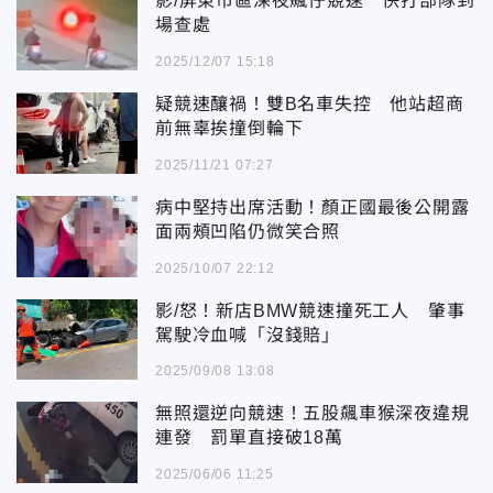
影/屏東市區深夜飆仔競速 快打部隊到
場查處
2025/12/07 15:18
疑競速釀禍！雙B名車失控 他站超商
前無辜挨撞倒輪下
2025/11/21 07:27
病中堅持出席活動！顏正國最後公開露
面兩頰凹陷仍微笑合照
2025/10/07 22:12
影/怒！新店BMW競速撞死工人 肇事
駕駛冷血喊「沒錢賠」
2025/09/08 13:08
無照還逆向競速！五股飆車猴深夜違規
連發 罰單直接破18萬
2025/06/06 11:25