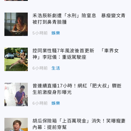
禾浩辰新劇遭「水刑」險窒息 暴瘦變文青
被打到鼻青臉腫
5小時前
娛樂
控同業性騷7年風波後首更新 「車界女
神」李冠儀：重返駕駛座
6小時前
生活
曾連續直播17小時！網紅「肥大叔」驟逝
生前激瘦身形曝光
6小時前
娛樂
胡瓜保險箱「上百萬現金」消失！笑曝寵妻
內幕：提前穿幫