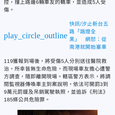
控，撞上路邊6輛車友的轎車，並造成5人受
傷。
快訊/汐止新台五
路「路燈全
play_circle_outline
黑」 網怒：從
南港就開始塞車
119獲報到場後，將受傷5人分別送往醫院救
治，所幸皆無生命危險，而現場車友擔心遭警
方調查，隨即離開現場。轄區警方表示，將調
閱監視器傳喚車主到案說明，依法可開罰3到
9萬元罰鍰及吊銷駕駛執照，並追訴《刑法》
185條公共危險罪。