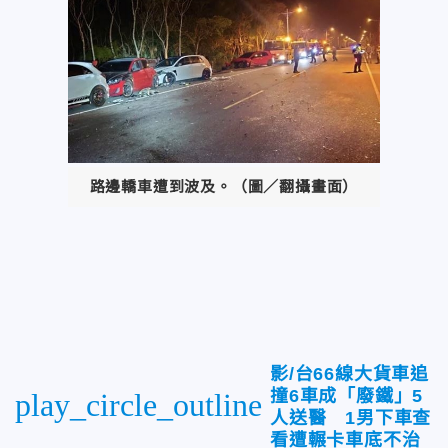
路邊轎車遭到波及。（圖／翻攝畫面）
影/台66線大貨車追
撞6車成「廢鐵」5
play_circle_outline
人送醫 1男下車查
看遭輾卡車底不治