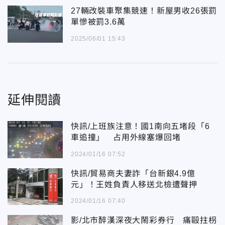
27輛改裝車聚集競速！新屋男收26張罰
單慘被罰3.6萬
2025/06/01 15:43
延伸閱讀
快訊/上班族注意！國1南向五堵段「6
車追撞」 占用外線塞爆回堵
2024/01/16 07:52
快訊/貿易商夫妻詐「台新銀4.9億
元」！王姓負責人移送北檢遭聲押
2024/01/16 07:40
影/北市醉漢深夜大鬧彩券行 痛毆拄枴