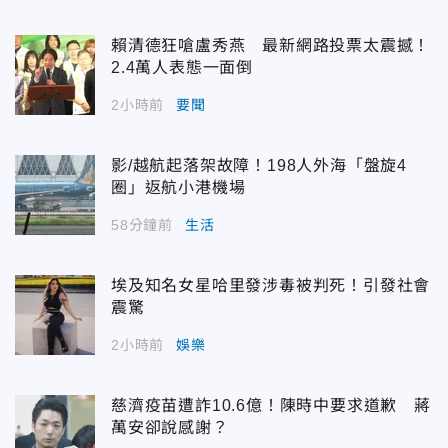
賴清德狂嗆盧秀燕 最新網路投票太震撼！
2.4萬人表態一面倒
2小時前
要聞
影/越航起落架故障！198人外海「盤旋4
圈」返航小港機場
58分鐘前
生活
埃及知名女星哈里發涉毒被判死！引發社會
震驚
2小時前
娛樂
慈濟疫苗遭詐10.6億！陳時中要求道歉 蔣
萬安卻說感謝？