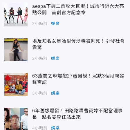
aespa下週二首攻大巨蛋！城市行銷六大亮
點公開 首創官方紀念章
2小時前
娛樂
埃及知名女星哈里發涉毒被判死！引發社會
震驚
2小時前
娛樂
63歲關之琳爆戀27歲男模！沉默3個月親發
聲否認
3小時前
娛樂
6年舊怨爆發！田路路轟曹雨婷不配當理事
長 點名姜厚任站出來
4小時前
娛樂