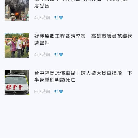
度受困
4小時前
社會
疑涉原鄉工程貪污弊案 高雄市議員范織欽
遭聲押
4小時前
社會
台中神岡恐怖車禍！婦人遭大貨車撞飛 下
半身重創明顯死亡
5小時前
社會