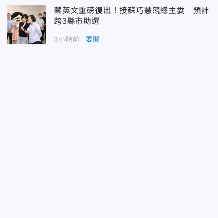
蔡英文重磅復出！接蘇巧慧競總主委 預計
跨3縣市助選
3小時前
要聞