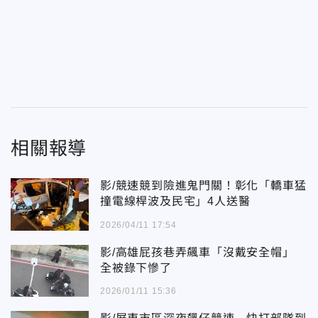
相關報導
影/競速競到險進鬼門關！彰化「轎車猛
撞電線桿波及民宅」4人送醫
2026/04/11 17:54
影/高雄屁孩巷弄飆車「沒戴安全帽」
全被錄下慘了
2026/01/11 15:36