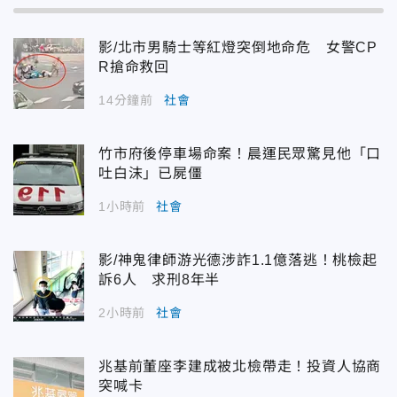
影/北市男騎士等紅燈突倒地命危 女警CP
R搶命救回
14分鐘前
社會
竹市府後停車場命案！晨運民眾驚見他「口
吐白沫」已屍僵
1小時前
社會
影/神鬼律師游光德涉詐1.1億落逃！桃檢起
訴6人 求刑8年半
2小時前
社會
兆基前董座李建成被北檢帶走！投資人協商
突喊卡