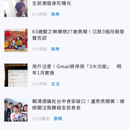
生前激瘦身形曝光
6小時前
娛樂
63歲關之琳爆戀27歲男模！沉默3個月親發
聲否認
3小時前
娛樂
用戶注意！Gmail將停用「3大功能」 明
年1月實施
4小時前
生活
賴清德痛批台中食安破口！盧秀燕開撕：總
統關注我勝過全民食安
26分鐘前
要聞