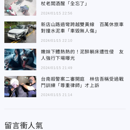
杖老闆酒醒「全忘了」
2024/01/15 22:56
新店山路過彎跨越雙黃線 百萬休旅車
對撞水泥車「車毀無人傷」
2024/01/15 22:10
嫩妹下體熱熱的！泥醉躺床遭性侵 友
人強行下場曝光
2024/01/15 21:49
台南殺警案二審開庭 林信吾稱受過戰
鬥訓練「尊重律師」才上訴
2024/01/15 21:14
留言衝人氣