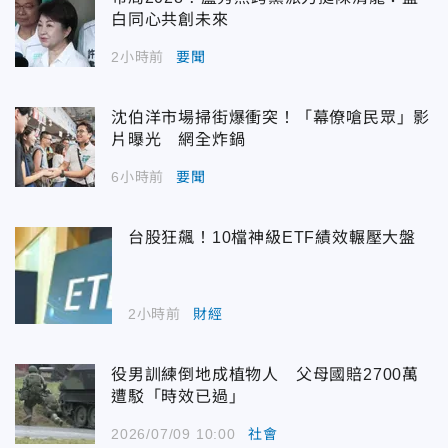
白同心共創未來
2小時前
要聞
沈伯洋市場掃街爆衝突！「幕僚嗆民眾」影
片曝光 網全炸鍋
6小時前
要聞
台股狂飆！10檔神級ETF績效輾壓大盤
2小時前
財經
役男訓練倒地成植物人 父母國賠2700萬
遭駁「時效已過」
2026/07/09 10:00
社會