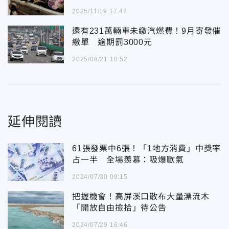
2025/11/19 17:47
還有231萬輛車未繳汽燃費！9月寄發催
繳單 逾期罰3000元
2025/08/21 10:52
延伸閱讀
61張發票中6張！「1地方消費」中獎率
占一半 全場羨慕：吸爆歐氣
2024/07/30 09:15
把握機會！高屏溪口散布大量漂流木
「開放自由撿拾」待公告
2024/07/29 16:46