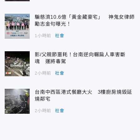
騙慈濟10.6億「黃金藏豪宅」 神鬼女律師
勵志金句曝光！
1小時前
社會
影/父親節噩耗！台南逆向輾扁人車害斷
魂 運將毒駕
2小時前
社會
台南中西區港式餐廳大火 3樓廚房燒毀延
燒鄰宅
2小時前
社會