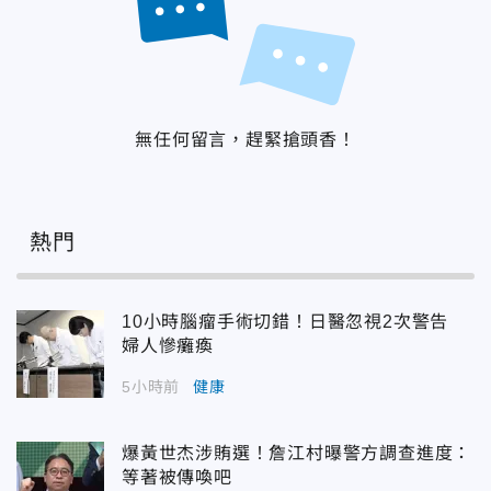
無任何留言，趕緊搶頭香！
熱門
10小時腦瘤手術切錯！日醫忽視2次警告
婦人慘癱瘓
5小時前
健康
爆黃世杰涉賄選！詹江村曝警方調查進度：
等著被傳喚吧