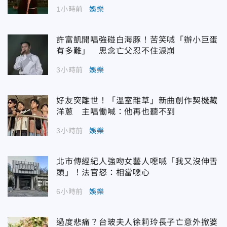
1小時前
娛樂
許富凱開唱強碰白海豚！苦笑喊「辦小巨蛋
有多難」 思念亡父忍不住淚崩
3小時前
娛樂
好友突離世！「溫室雜草」新曲創作契機藏
洋蔥 主唱慟喊：他再也聽不到
3小時前
娛樂
北市傳經紀人強吻女藝人噁喊「我又沒伸舌
頭」！法官怒：相當噁心
6小時前
娛樂
過度悲痛？台玻夫人徐莉玲長子亡意外掀婆