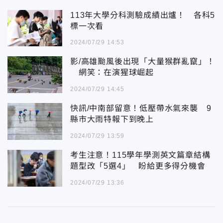
113年大學分科測驗成績出爐！ 各科5
標一次看
2024/07/29 14:53
影/高雄颱風後出現「大量猴群亂竄」！
網笑：在演猩球崛起
2024/07/29 14:45
快訊/中南部留意！低壓帶水氣來襲 9
縣市大雨特報下到晚上
2024/07/29 13:59
考生注意！115學年學測英文篇章結構
題型改「5選4」 盼給更多得分機會
2024/07/29 13:36