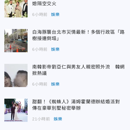
媳隔空交火
6小時前
娛樂
白海豚襲台北市災情最新！多個行政區「路
樹接連倒塌」
6小時前
娛樂
南韓影帝劉亞仁與男友人親密照外流 韓網
掀熱議
6小時前
娛樂
甜翻！《蜘蛛人》湯姆霍蘭德辦結婚派對
傳在豪華別墅秘密舉辦
21小時前
娛樂