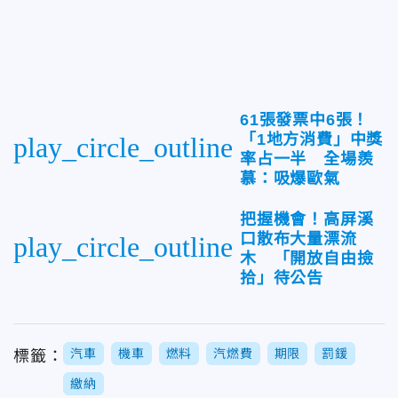
61張發票中6張！
「1地方消費」中獎
play_circle_outline
率占一半 全場羨
慕：吸爆歐氣
把握機會！高屏溪
口散布大量漂流
play_circle_outline
木 「開放自由撿
拾」待公告
汽車
機車
燃料
汽燃費
期限
罰鍰
標籤：
繳納