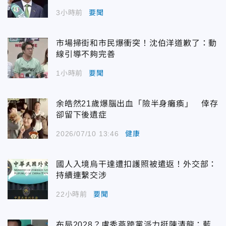
3小時前
要聞
市場掃街和市民爆衝突！沈伯洋道歉了：動
線引導不夠完善
1小時前
要聞
余皓然21歲爆腦出血「險半身癱瘓」 倖存
卻留下後遺症
2026/07/10 13:46
健康
國人入境烏干達遭扣護照被遣返！外交部：
持續連繫交涉
22小時前
要聞
布局2028？盧秀燕跨黨派力挺陳清龍：藍