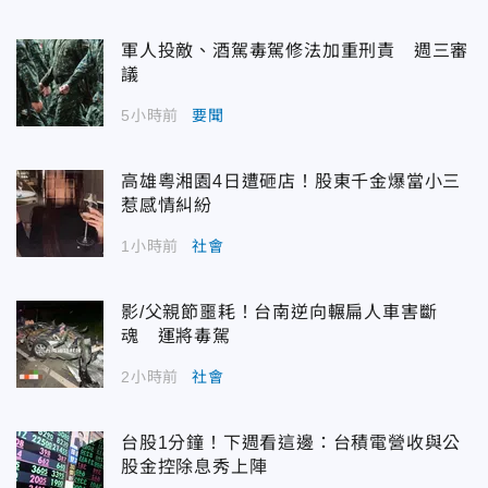
軍人投敵、酒駕毒駕修法加重刑責 週三審
議
5小時前
要聞
高雄粵湘園4日遭砸店！股東千金爆當小三
惹感情糾紛
1小時前
社會
影/父親節噩耗！台南逆向輾扁人車害斷
魂 運將毒駕
2小時前
社會
台股1分鐘！下週看這邊：台積電營收與公
股金控除息秀上陣