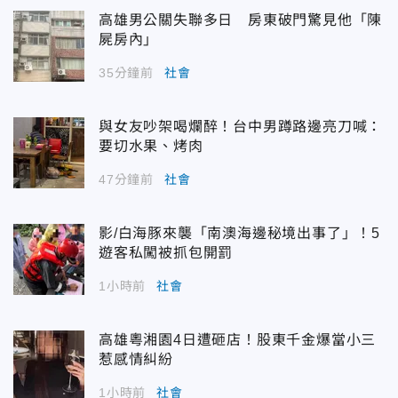
高雄男公關失聯多日 房東破門驚見他「陳
屍房內」
35分鐘前
社會
與女友吵架喝爛醉！台中男蹲路邊亮刀喊：
要切水果、烤肉
47分鐘前
社會
影/白海豚來襲「南澳海邊秘境出事了」！5
遊客私闖被抓包開罰
1小時前
社會
高雄粵湘園4日遭砸店！股東千金爆當小三
惹感情糾紛
1小時前
社會