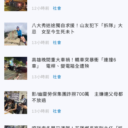
12小時前
社會
八大秀迷途獨自求援！山友犯下「拆隊」大
忌 女至今生死未卜
13小時前
社會
高雄晚間重大車禍！轎車突暴衝「連撞6
車」 電桿、變電箱全遭殃
13小時前
社會
影/幽靈勞保集團詐撈700萬 主嫌連父母都
不放過
13小時前
社會