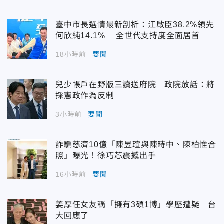
臺中市長選情最新剖析：江啟臣38.2%領先
何欣純14.1% 全世代支持度全面居首
18小時前
要聞
兒少帳戶在野版三讀送府院 政院放話：將
採憲政作為反制
3小時前
要聞
詐騙慈濟10億「陳昱瑄與陳時中、陳柏惟合
照」曝光！徐巧芯震撼出手
16小時前
要聞
姜厚任女友稱「擁有3碩1博」學歷遭疑 台
大回應了