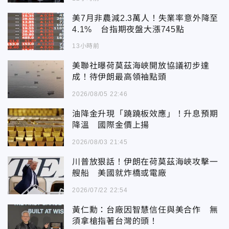
美7月非農減2.3萬人！失業率意外降至
4.1% 台指期夜盤大漲745點
13小時前
美聯社曝荷莫茲海峽開放協議初步達
成！待伊朗最高領袖點頭
2026/08/05 22:46
油降金升現「蹺蹺板效應」！升息預期
降溫 國際金價上揚
2026/08/03 21:45
川普放狠話！伊朗在荷莫茲海峽攻擊一
艘船 美國就炸橋或電廠
2026/07/22 22:54
黃仁勳：台廠因智慧信任與美合作 無
須拿槍指著台灣的頭！