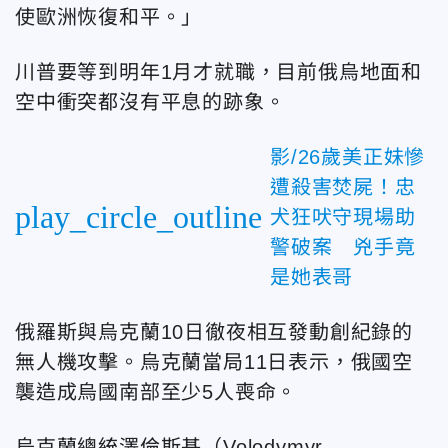
使歐洲恢復和平。」
川普要等到明年1月才就職，目前俄烏地面和
空中衝突都沒有平息的跡象。
影/26歲美正妹慘
遭殺害焚屍！忠
play_circle_outline
犬狂吠守現場助
警破案 兇手竟
是她表哥
俄羅斯與烏克蘭10日徹夜相互發動創紀錄的
無人機攻擊。烏克蘭當局11日表示，俄國空
襲造成烏國南部至少5人喪命。
烏克蘭總統澤倫斯基（Volodymyr