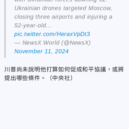
Ukrainian drones targeted Moscow,
closing three airports and injuring a
52-year-old…
pic.twitter.com/HeraxVpDt3
— NewsX World (@NewsX)
November 11, 2024
川普尚未說明他打算如何促成和平協議，或將
提出哪些條件。（中央社）