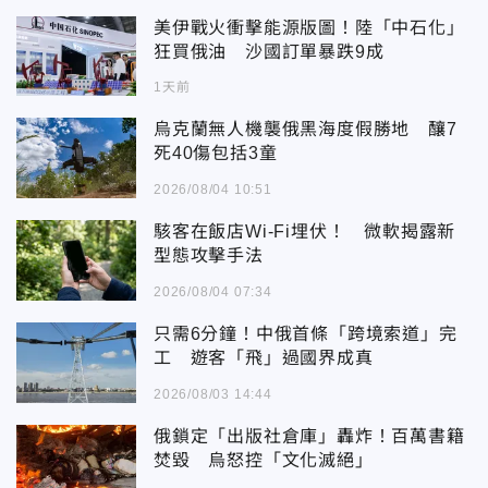
美伊戰火衝擊能源版圖！陸「中石化」
狂買俄油 沙國訂單暴跌9成
1天前
烏克蘭無人機襲俄黑海度假勝地 釀7
死40傷包括3童
2026/08/04 10:51
駭客在飯店Wi-Fi埋伏！ 微軟揭露新
型態攻擊手法
2026/08/04 07:34
只需6分鐘！中俄首條「跨境索道」完
工 遊客「飛」過國界成真
2026/08/03 14:44
俄鎖定「出版社倉庫」轟炸！百萬書籍
焚毀 烏怒控「文化滅絕」