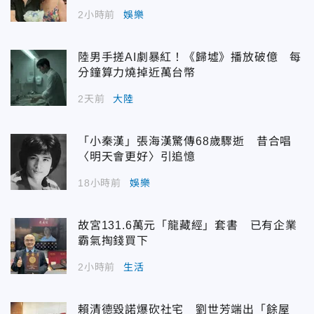
2小時前
娛樂
陸男手搓AI劇暴紅！《歸墟》播放破億 每
分鐘算力燒掉近萬台幣
2天前
大陸
「小秦漢」張海漢驚傳68歲驟逝 昔合唱
〈明天會更好〉引追憶
18小時前
娛樂
故宮131.6萬元「龍藏經」套書 已有企業
霸氣掏錢買下
2小時前
生活
賴清德毀諾爆砍社宅 劉世芳端出「餘屋