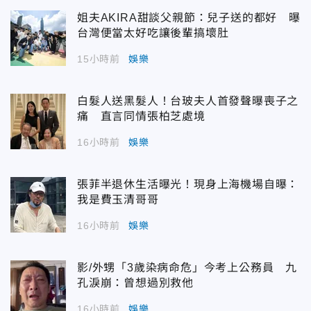
姐夫AKIRA甜談父親節：兒子送的都好 曝
台灣便當太好吃讓後輩搞壞肚
15小時前
娛樂
白髮人送黑髮人！台玻夫人首發聲曝喪子之
痛 直言同情張柏芝處境
16小時前
娛樂
張菲半退休生活曝光！現身上海機場自曝：
我是費玉清哥哥
16小時前
娛樂
影/外甥「3歲染病命危」今考上公務員 九
孔淚崩：曾想過別救他
16小時前
娛樂