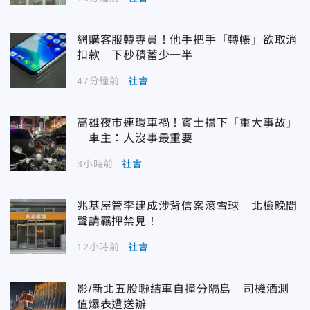
網購客服轉專員！他手把手「轉帳」欲取消
扣款 下秒積蓄少一半
47分鐘前
社會
高雄夜市連環車禍！賓士擋下「重大事故」
車主：人沒事最重要
3小時前
社會
兆基屋管李建成涉背信案滾雪球 北檢晚間
聲請羈押禁見！
12小時前
社會
影/新北五股聯結車自撞分隔島 司機酒測
值爆表遭送辦