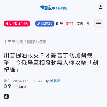
LIVE 24HR
決戰2026
即時
熱門
要聞
社會
娛樂
中天新聞網
國際
總覽
川普提油救火？才籲普丁勿加劇戰
爭 今俄烏互相發動無人機攻擊「創
紀錄」
發布:
2024/11/11 15:47
By
孫蔣君
share
分享：
play_arrow