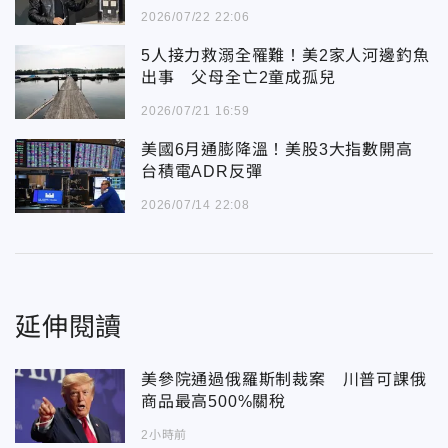
2026/07/22 22:06
5人接力救溺全罹難！美2家人河邊釣魚
出事 父母全亡2童成孤兒
2026/07/21 16:59
美國6月通膨降溫！美股3大指數開高
台積電ADR反彈
2026/07/14 22:08
延伸閱讀
美參院通過俄羅斯制裁案 川普可課俄
商品最高500%關稅
2小時前