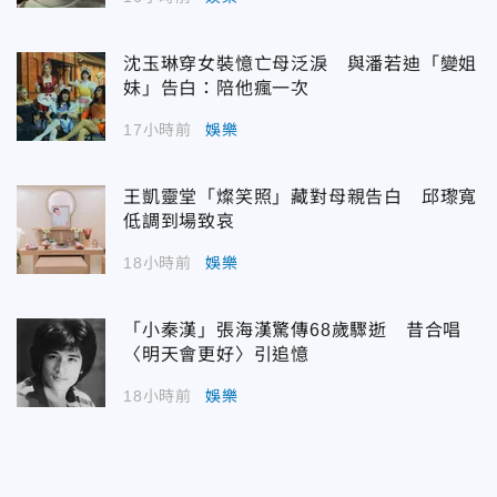
沈玉琳穿女裝憶亡母泛淚 與潘若迪「變姐
妹」告白：陪他瘋一次
17小時前
娛樂
王凱靈堂「燦笑照」藏對母親告白 邱瓈寬
低調到場致哀
18小時前
娛樂
「小秦漢」張海漢驚傳68歲驟逝 昔合唱
〈明天會更好〉引追憶
18小時前
娛樂