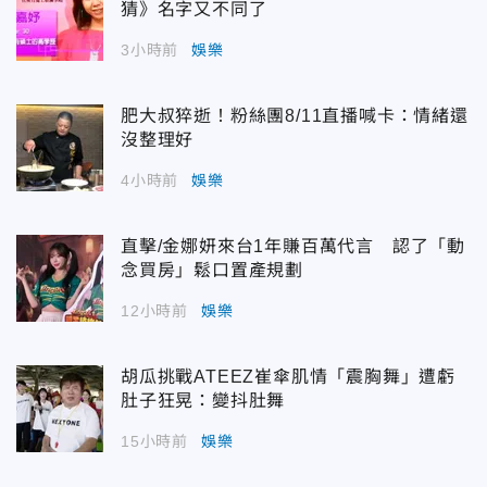
猜》名字又不同了
3小時前
娛樂
肥大叔猝逝！粉絲團8/11直播喊卡：情緒還
沒整理好
4小時前
娛樂
直擊/金娜妍來台1年賺百萬代言 認了「動
念買房」鬆口置產規劃
12小時前
娛樂
胡瓜挑戰ATEEZ崔傘肌情「震胸舞」遭虧
肚子狂晃：變抖肚舞
15小時前
娛樂