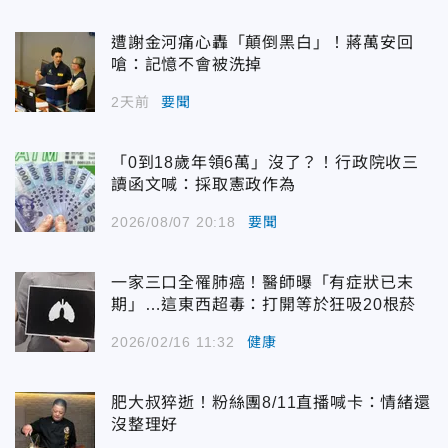
遭謝金河痛心轟「顛倒黑白」！蔣萬安回
嗆：記憶不會被洗掉
2天前
要聞
「0到18歲年領6萬」沒了？！行政院收三
讀函文喊：採取憲政作為
2026/08/07 20:18
要聞
一家三口全罹肺癌！醫師曝「有症狀已末
期」…這東西超毒：打開等於狂吸20根菸
2026/02/16 11:32
健康
肥大叔猝逝！粉絲團8/11直播喊卡：情緒還
沒整理好