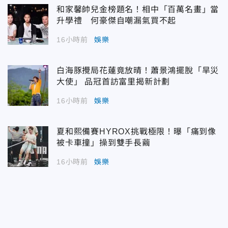
和家馨帥兒金榜題名！相中「百萬名畫」當
升學禮 何豪傑自嘲漏氣買不起
16小時前
娛樂
白海豚攪局花蓮竟放晴！蕭景鴻擺脫「旱災
大使」 品冠首訪富里揭新計劃
16小時前
娛樂
夏和熙備賽HYROX挑戰極限！曝「痛到像
被卡車撞」操到雙手長繭
16小時前
娛樂