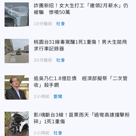
詐團新招！女大生打工「連領2月薪水」仍
被騙 慘噴50萬
18分鐘前
社會
桃園台31線毒駕釀1死1重傷！男大生拋飛
求行車記錄器
30分鐘前
社會
追吳乃仁1.8億巨債 經濟部擬祭「二次管
收」殺手鐧
2小時前
要聞
影/魂斷台3線！苗栗雨天「過彎高速撞擊粉
碎」1死1重傷
2小時前
社會