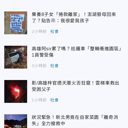
棄養8子女「捲款離家」！澎湖狠母回來
了？貼告示：我很愛我孩子
2小時前
社會
高雄阿sir累了嗎？巡邏車「整輛衝進園區」
1員警受傷
3小時前
社會
影/高雄梓官透天厝火舌狂竄！雲梯車救出
受困父子
1小時前
社會
狀況緊急！新北男竟在自家菜園「離奇消
失」全力搜救中