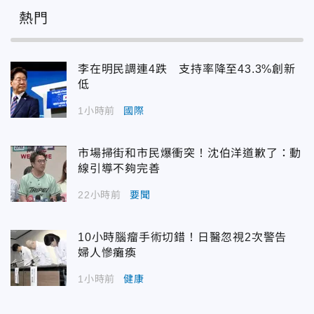
熱門
李在明民調連4跌 支持率降至43.3%創新
低
1小時前
國際
市場掃街和市民爆衝突！沈伯洋道歉了：動
線引導不夠完善
22小時前
要聞
10小時腦瘤手術切錯！日醫忽視2次警告
婦人慘癱瘓
1小時前
健康