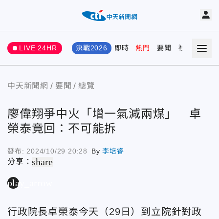
LIVE 24HR
決戰2026
即時
熱門
要聞
社會
娛樂
中天新聞網
要聞
總覽
廖偉翔爭中火「增一氣減兩煤」 卓
榮泰竟回：不可能拆
發布:
2024/10/29 20:28
By
李培睿
share
分享：
play_arrow
行政院長卓榮泰今天（29日）到立院針對政