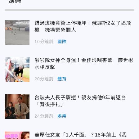
娛樂
錯過班機竟衝上停機坪！俄羅斯2女子追飛
機 機場緊急攔人
10分鐘前
國際
啦啦隊女神全身濕！金佳垠喊害羞 廉世彬
水槍反擊
20分鐘前
體育
台玻夫人長子驟逝！親友揭他9年前返台
「背後掙扎」
24分鐘前
娛樂
姜厚任女友「1人千面」？18年前上《我