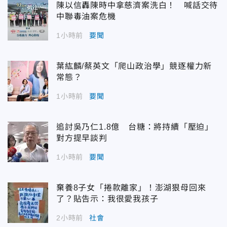
陳以信轟陳時中拿慈濟案洗白！ 喊話交待
中聯毒油案危機
1小時前
要聞
葉紘麟/蔡英文「爬山政治學」競逐權力新
常態？
1小時前
要聞
追討吳乃仁1.8億 台糖：將持續「壓迫」
對方提早談判
1小時前
要聞
棄養8子女「捲款離家」！澎湖狠母回來
了？貼告示：我很愛我孩子
2小時前
社會