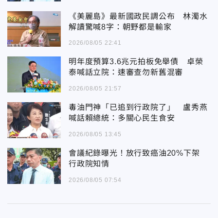
《美麗島》最新國政民調公布 林濁水
解讀驚喊8字：朝野都是輸家
2026/08/05 22:41
明年度預算3.6兆元拍板免舉債 卓榮
泰喊話立院：速審查勿新舊混審
2026/08/05 21:57
毒油門神「已追到行政院了」 盧秀燕
喊話賴總統：多關心民生食安
2026/08/05 13:45
會議紀錄曝光！放行致癌油20%下架
行政院知情
2026/08/05 07:54