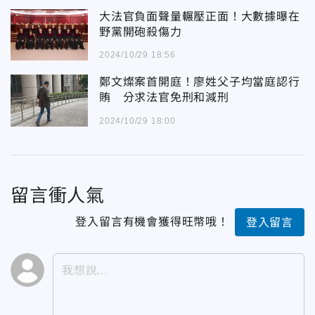
大法官負面聲量輾壓正面！大數據曝在
野黨開砲殺傷力
2024/10/29 18:56
鄭文燦案首開庭！廖姓父子均當庭認行
賄 分求法官免刑和減刑
2024/10/29 18:00
留言衝人氣
登入留言有機會獲得旺幣哦！
登入留言