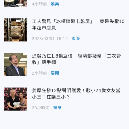
4小時前
娛樂
工人驚見「冰櫃牆縫卡乾屍」！竟是失蹤10
年超市店員
2023/03/01 15:19
國際
追吳乃仁1.8億巨債 經濟部擬祭「二次管
收」殺手鐧
2小時前
要聞
姜厚任發12點聲明護愛！駁小24歲女友當
小三：在講三小？
20小時前
娛樂