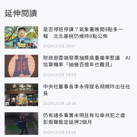
延伸閱讀
是否停班停課？氣象署晚間9點多一
報 北北基桃仍維持8點公佈
2024/10/29 20:07
財政部雲端發票抽獎高重複率惹議 AI
估算機率「抽幾百億年也難見」
2024/10/29 19:59
中央社董事長李永得提名胡婉玲出任社
長
2024/10/29 19:34
仍有諸多事實未明且有勾串共犯之虞
彭振聲裁定延押2個月
2024/10/29 19:20