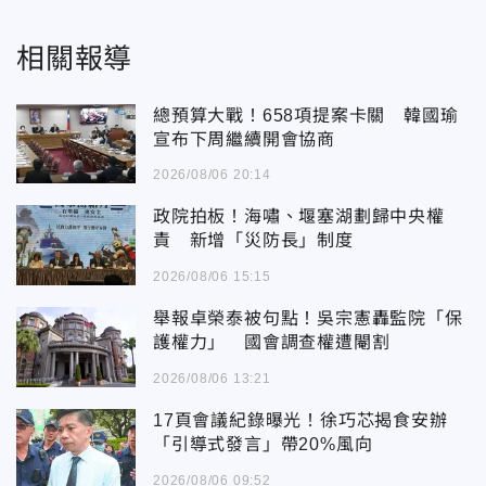
相關報導
總預算大戰！658項提案卡關 韓國瑜
宣布下周繼續開會協商
2026/08/06 20:14
政院拍板！海嘯、堰塞湖劃歸中央權
責 新增「災防長」制度
2026/08/06 15:15
舉報卓榮泰被句點！吳宗憲轟監院「保
護權力」 國會調查權遭閹割
2026/08/06 13:21
17頁會議紀錄曝光！徐巧芯揭食安辦
「引導式發言」帶20%風向
2026/08/06 09:52