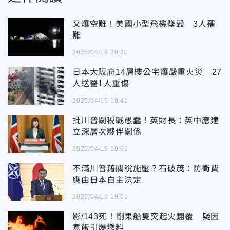
又爆空難！美國小型飛機墜毀 3人罹
難
2025/04/19 20:30
日本大阪府14層樓公宅爆嚴重火災 27
人送醫1人重傷
2025/04/19 19:41
批川普關稅戰愚蠢！英財長：英中應建
立深層次夥伴關係
2025/04/19 19:02
不滿川普藉關稅施壓？石破茂：防衛費
應由日本自主決定
2025/04/19 19:01
影/143死！剛果船隻突起火翻覆 疑因
煮飯引爆燃料