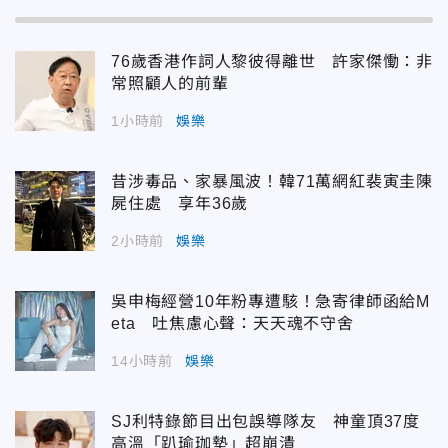
76歲香港作詞人黎彼得離世 許家傑慟：非
常照顧人的前輩
1小時前
娛樂
昔涉毒品、家暴風波！韓71萬網紅裴寅圭陳
屍住處 享年36歲
2小時前
娛樂
吳申梅經營10年粉專遭駭！急寄律師函給M
eta 吐焦慮心聲：天天魂不守舍
14小時前
娛樂
SJ利特錄節目出包誤導隊友 神童頂37度
高溫「趴瑜珈墊」超崩潰