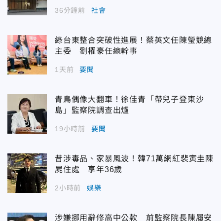
36分鐘前
社會
綠台東整合突破性進展！蔡英文任陳瑩競總
主委 劉櫂豪任總幹事
1天前
要聞
青鳥偶像大翻車！徐佳青「帶兒子登東沙
島」監察院調查出爐
19小時前
要聞
昔涉毒品、家暴風波！韓71萬網紅裴寅圭陳
屍住處 享年36歲
2小時前
娛樂
涉嫌挪用辭修高中公款 前監察院長陳履安