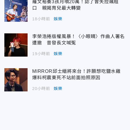
羅文裕養3孩月噴20萬！認了曾失控飆粗
口 親揭育兒最大轉變
18小時前
娛樂
李榮浩捲版權風暴！〈小眼睛〉作曲人署名
遭撤 昔發長文喊冤
19小時前
娛樂
MIRROR邱士縉將來台！許願想吃鹽水雞
爆料柯震東死不站前面拍照原因
20小時前
娛樂