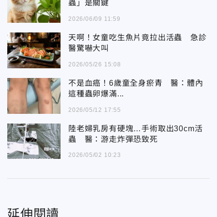
蟲」是關鍵
2026/06/09 11:59
天啊！女童吃生魚片竟拉出活蟲 急診
醫驚嚇大叫
2026/05/26 15:08
不是血癌！6歲童全身瘀青 醫：體內
這種蟲卵爆滿...
2026/05/12 17:55
陸老婦乳房有硬塊…手術取出30cm活
蟲 醫：游走炸彈恐致死
2026/05/02 10:23
延伸閱讀