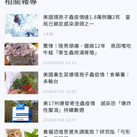
相關報導
美國環孢子蟲疫情達1.8萬例釀2死 當
局已鎖定感染源頭之一
1天前
驚悚！陸男頭痛、腿麻12年 竟因嗜吃
牛蛙「寄生蟲爬滿脊隨」
2026/08/03 14:14
美國毒生菜爆環孢子蟲疫情！食藥署：
未輸台
2026/07/20 14:32
美17州爆發寄生蟲疫情 感染恐「爆炸
性腹瀉」持續數週
2026/07/08 14:07
養貓恐增思覺失調風險？研究指「弓形