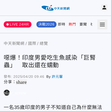
LIVE 24HR
決戰2026
即時
熱門
要聞
社會
娛樂
中天新聞網
國際
總覽
噁爆！印度男愛吃生魚感染「巨腎
蟲」 取出還在蠕動
發布:
2025/04/20 09:46
By
許元馨
share
分享：
play_arrow
一名35歲印度的男子不知道自己為什麼無法