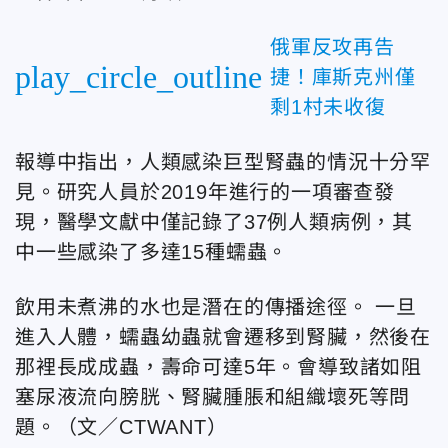
俄軍反攻再告
play_circle_outline
捷！庫斯克州僅
剩1村未收復
報導中指出，人類感染巨型腎蟲的情況十分罕
見。研究人員於2019年進行的一項審查發
現，醫學文獻中僅記錄了37例人類病例，其
中一些感染了多達15種蠕蟲。
飲用未煮沸的水也是潛在的傳播途徑。 一旦
進入人體，蠕蟲幼蟲就會遷移到腎臟，然後在
那裡長成成蟲，壽命可達5年。會導致諸如阻
塞尿液流向膀胱、腎臟腫脹和組織壞死等問
題。（文／CTWANT）