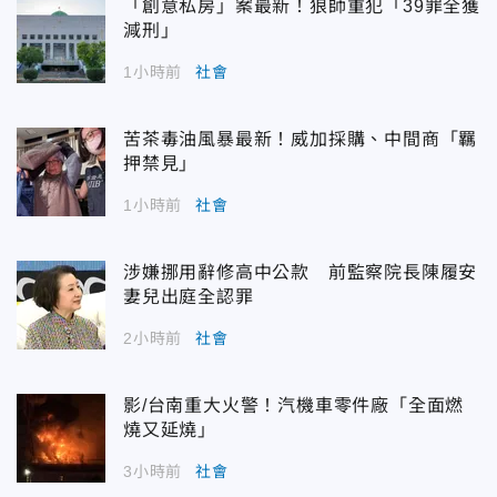
「創意私房」案最新！狼師重犯「39罪全獲
減刑」
1小時前
社會
苦茶毒油風暴最新！威加採購、中間商「羈
押禁見」
1小時前
社會
涉嫌挪用辭修高中公款 前監察院長陳履安
妻兒出庭全認罪
2小時前
社會
影/台南重大火警！汽機車零件廠「全面燃
燒又延燒」
3小時前
社會