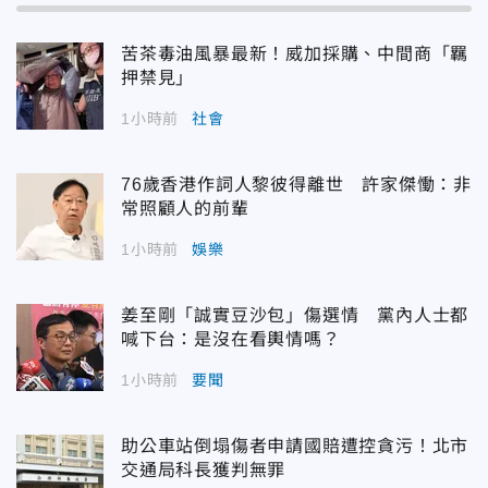
苦茶毒油風暴最新！威加採購、中間商「羈
押禁見」
1小時前
社會
76歲香港作詞人黎彼得離世 許家傑慟：非
常照顧人的前輩
1小時前
娛樂
姜至剛「誠實豆沙包」傷選情 黨內人士都
喊下台：是沒在看輿情嗎？
1小時前
要聞
助公車站倒塌傷者申請國賠遭控貪污！北市
交通局科長獲判無罪