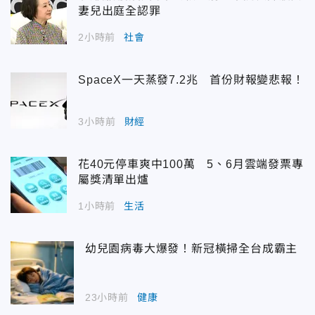
妻兒出庭全認罪
2小時前
社會
SpaceX一天蒸發7.2兆 首份財報變悲報！
3小時前
財經
花40元停車爽中100萬 5、6月雲端發票專
屬獎清單出爐
1小時前
生活
幼兒園病毒大爆發！新冠橫掃全台成霸主
23小時前
健康