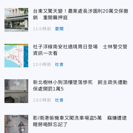
台東又驚天變！農業處長涉圖利20萬交保撤
銷 重開羈押庭
11小時前
要聞
社子浮線南安社遶境周日登場 士林警交管
資訊一次看
12小時前
社會
新北樹林小狗頂樓墜落慘死 飼主疏失遭動
保處開罰1萬5
13小時前
社會
影/南港偷機車又闖洗車場盜5萬 竊嫌遭逮
瞎掰喝醉忘記了