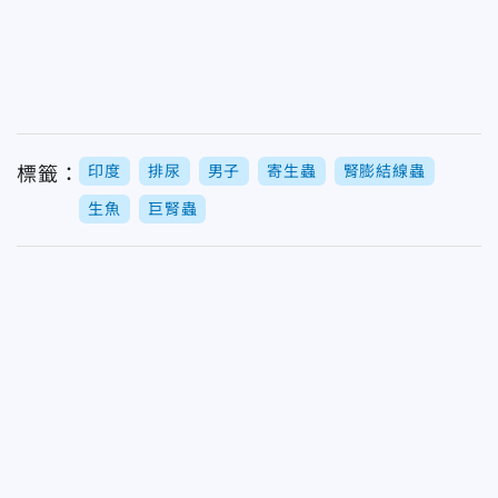
印度
排尿
男子
寄生蟲
腎膨結線蟲
標籤：
生魚
巨腎蟲