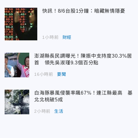
快訊！8/6台股1分鐘：暗藏無情隱憂
1小時前
財經
澎湖縣長民調曝光！陳振中支持度30.3%居
首 領先吳淑瑾9.3個百分點
16小時前
要聞
白海豚暴風侵襲率飆67%！連江縣最高 基
北北桃破5成
2小時前
生活