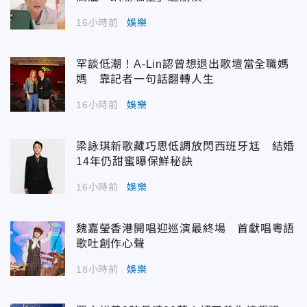
16小時前
娛樂
罕談低潮！A-Lin認曾想退出歌壇當全職媽
媽 靠記者一句話翻轉人生
16小時前
娛樂
梁詠琪新歌藏巧思低調放閃西班牙尪 結婚
14年仍甜蜜曝保鮮秘訣
16小時前
娛樂
魏嘉瑩香港開唱迎巡演最終場 首獻唱粵語
歌吐創作心聲
18小時前
娛樂