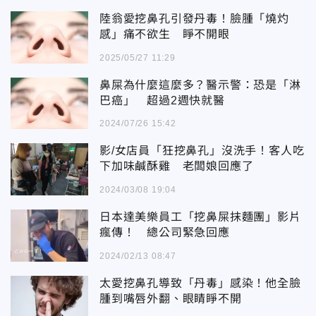
陸翁愛挖鼻孔引發丹毒！臉腫「燒灼
感」痛不欲生 睜不開眼
2025/05/27 11:29
鼻屎為什麼這麼多？醫示警：恐是「淋
巴癌」 超過2週快就醫
2024/07/26 15:42
影/女店員「狂挖鼻孔」沒洗手！客人吃
下加味鹹酥雞 老闆娘回應了
2024/03/08 19:04
日本達美樂員工「挖鼻屎抹麵團」影片
瘋傳！ 總公司緊急回應
2024/02/13 08:47
太愛挖鼻孔導致「丹毒」感染！他全臉
腫到嘴唇外翻、眼睛睜不開