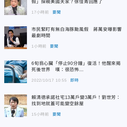
假」探親美國夫家？徐佳青回應了
17小時前
要聞
市民緊盯有無白海豚颱風假 蔣萬安曝影響
最劇時間
1小時前
要聞
6旬翁心臟「停止90分鐘」復活！他醒來揭
死後世界 嘆：很恐怖…
2022/10/17 10:55
即時
賴清德承諾社宅13萬戶變3萬戶！劉世芳：
找到地就蓋可能變空餘屋
15小時前
要聞