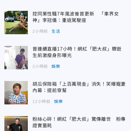
控同業性騷7年風波後首更新 「車界女
神」李冠儀：重返駕駛座
2小時前
生活
曾連續直播17小時！網紅「肥大叔」驟逝
生前激瘦身形曝光
2小時前
娛樂
胡瓜保險箱「上百萬現金」消失！笑曝寵妻
內幕：提前穿幫
12小時前
娛樂
粉絲心碎！網紅「肥大叔」驚傳離世 粉專
證實噩耗