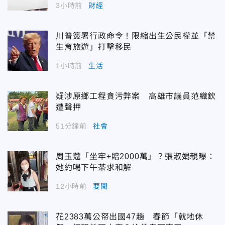
3小時前
財經
川普簽署行政命令！限縮出生公民權並「禁
生育旅遊」打擊移民
1小時前
生活
疑涉原鄉工程貪污弊案 高雄市議員范織欽
遭聲押
51分鐘前
社會
周玉蔻「坐牢+賠2000萬」？張淑娟親曝：
她約喝下午茶求和解
12小時前
要聞
花2383萬公帑出國47趟 春節「就地休