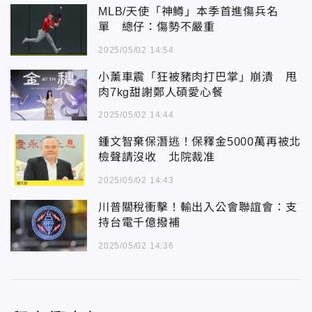
MLB/天使「神鱒」本季首進傷兵名
單 總仔：傷勢不嚴重
2025/05/02 14:54
小薰車震「狂被豬肉打巴掌」崩潰 甩
肉7kg甜謝鄭人碩愛心餐
2025/05/02 14:44
鍾文智棄保潛逃！保釋金5000萬再被北
檢聲請沒收 北院裁准
2025/05/02 14:43
川普關稅衝擊！輸出入公會聯誼會：支
持台電千億撥補
2025/05/02 14:36