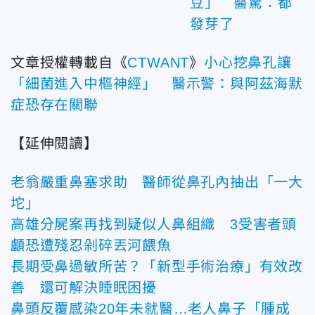
豆」 醫驚：都
發芽了
文章授權轉載自《
CTWANT
》
小心挖鼻孔讓
「細菌進入中樞神經」 醫示警：與阿茲海默
症恐存在關聯
【延伸閱讀】
老翁嚴重鼻塞求助 醫師從鼻孔內抽出「一大
坨」
高雄分屍案再找到疑似人鼻組織 3受害者頭
顱恐遭殘忍剁碎丟河餵魚
長期受鼻過敏所苦？「新型手術治療」有效改
善 還可解決睡眠困擾
鼻頭反覆感染20年未就醫…老人鼻子「腫成