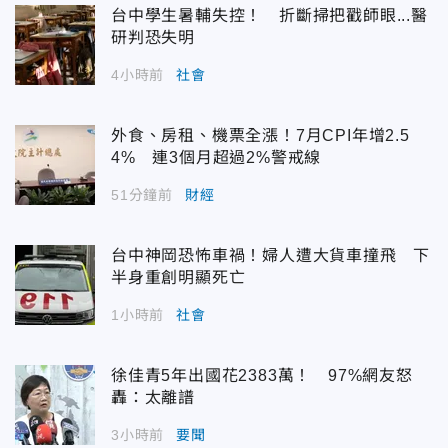
台中學生暑輔失控！ 折斷掃把戳師眼...醫
研判恐失明
4小時前
社會
外食、房租、機票全漲！7月CPI年增2.5
4% 連3個月超過2%警戒線
51分鐘前
財經
台中神岡恐怖車禍！婦人遭大貨車撞飛 下
半身重創明顯死亡
1小時前
社會
徐佳青5年出國花2383萬！ 97%網友怒
轟：太離譜
3小時前
要聞