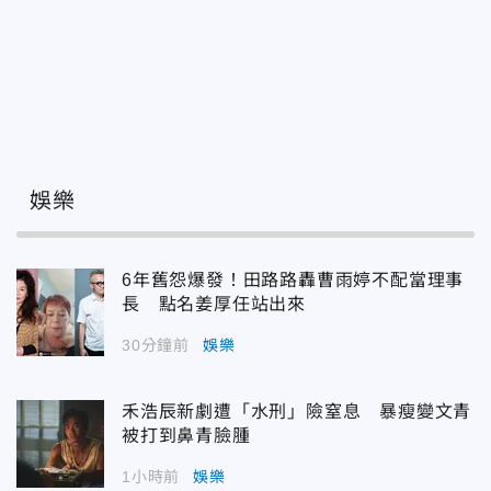
娛樂
6年舊怨爆發！田路路轟曹雨婷不配當理事
長 點名姜厚任站出來
30分鐘前
娛樂
禾浩辰新劇遭「水刑」險窒息 暴瘦變文青
被打到鼻青臉腫
1小時前
娛樂