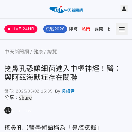
LIVE 24HR
決戰2026
即時
熱門
要聞
社會
娛樂
中天新聞網
健康
總覽
挖鼻孔恐讓細菌進入中樞神經！醫：
與阿茲海默症存在關聯
發布:
2025/05/02 15:35
By
吳紹尹
share
分享：
play_arrow
挖鼻孔（醫學術語稱為「鼻腔挖掘」