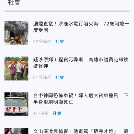
社會
濃煙直竄！沙鹿水電行陷火海 72歲阿嬤一
度受困
32分鐘前
社會
疑涉原鄉工程貪污弊案 高雄市議員范織欽
遭聲押
51分鐘前
社會
台中神岡恐怖車禍！婦人遭大貨車撞飛 下
半身重創明顯死亡
1小時前
社會
文山區凌晨槍響！他毒駕「篩完才跑」 藏