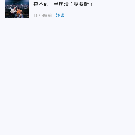
撐不到一半崩潰：腿要斷了
18小時前
娛樂