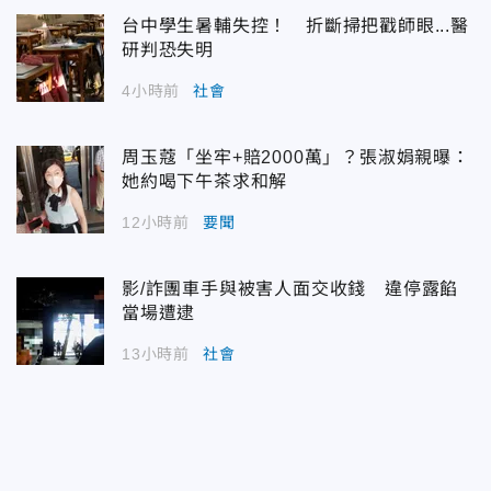
台中學生暑輔失控！ 折斷掃把戳師眼...醫
研判恐失明
4小時前
社會
周玉蔻「坐牢+賠2000萬」？張淑娟親曝：
她約喝下午茶求和解
12小時前
要聞
影/詐團車手與被害人面交收錢 違停露餡
當場遭逮
13小時前
社會