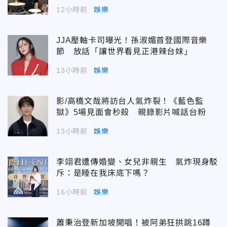
12小時前
娛樂
JJA壓軸卡司曝光！孫淑媚首登國際音樂
節 放話「讓世界看見正港辣台妹」
13小時前
娛樂
影/高橋文哉將訪台人氣炸裂！《藍色監
獄》5場見面會秒殺 親錄影片喊話台粉
13小時前
娛樂
李翊君遭傳婚變、女兒非親生 氣炸現身駁
斥：是睡在我床底下嗎？
16小時前
娛樂
蕭秉治登新加坡開唱！被阿弟狂拱跳16蹲