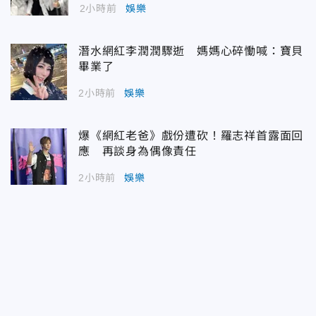
2小時前
娛樂
潛水網紅李潤潤驟逝 媽媽心碎慟喊：寶貝
畢業了
2小時前
娛樂
爆《網紅老爸》戲份遭砍！羅志祥首露面回
應 再談身為偶像責任
2小時前
娛樂