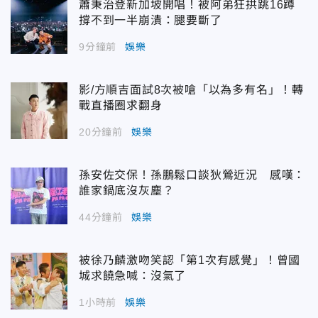
蕭秉治登新加坡開唱！被阿弟狂拱跳16蹲
撐不到一半崩潰：腿要斷了
9分鐘前
娛樂
影/方順吉面試8次被嗆「以為多有名」！轉
戰直播圈求翻身
20分鐘前
娛樂
孫安佐交保！孫鵬鬆口談狄鶯近況 感嘆：
誰家鍋底沒灰塵？
44分鐘前
娛樂
被徐乃麟激吻笑認「第1次有感覺」！曾國
城求饒急喊：沒氣了
1小時前
娛樂