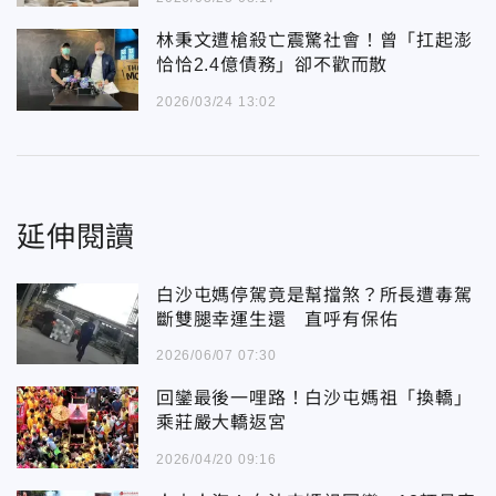
林秉文遭槍殺亡震驚社會！曾「扛起澎
恰恰2.4億債務」卻不歡而散
2026/03/24 13:02
延伸閱讀
白沙屯媽停駕竟是幫擋煞？所長遭毒駕
斷雙腿幸運生還 直呼有保佑
2026/06/07 07:30
回鑾最後一哩路！白沙屯媽祖「換轎」
乘莊嚴大轎返宮
2026/04/20 09:16