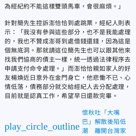
為經紀約不能這樣雙頭馬車，會很麻煩。」
針對簡先生控訴澎恰恰到處跳票，經紀人則表
示：「我沒有參與這些部分，也不是我能處理
的，我也不贊成澎哥到處借錢還錢，因為這是
個無底洞。那就請這位簡先生也可以跟其他來
找我們協商的債主一樣，統一透過法律程序去
申請支付命令處理。
」而澎恰恰親如家人的好
友楊煥近日意外在金門身亡，他悲慟不已、心
情低落，債務部分就交給經紀人去分配處理，
目前就是認真工作，希望早日還款完畢。
懷秋吐「大嘴
巴」解散後陷低
play_circle_outline
潮 離開台灣家