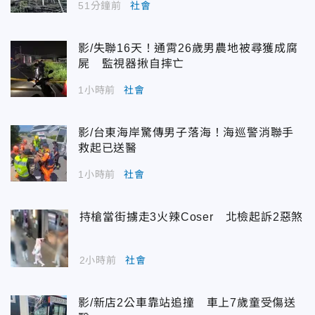
51分鐘前
社會
影/失聯16天！通霄26歲男農地被尋獲成腐
屍 監視器揪自摔亡
1小時前
社會
影/台東海岸驚傳男子落海！海巡警消聯手
救起已送醫
1小時前
社會
持槍當街擄走3火辣Coser 北檢起訴2惡煞
2小時前
社會
影/新店2公車靠站追撞 車上7歲童受傷送