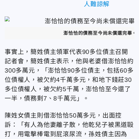
人難諒解
澎恰恰的債務至今尚未償還完畢。
事實上，簡姓債主領軍代表90多位債主召開
記者會，簡姓債主表示，他與老婆借澎恰恰約
300多萬元，「澎恰恰90多位債主，包括60多
位債權人，被欠約4千萬多元，和地下錢莊30
多位債權人，被欠約5千萬，澎恰恰至今還了
一半，債務剩7、8千萬元」。
陳姓女債主則借澎恰恰50萬多元，出面控
訴：「有人為他妻離子散，他乾兒子被黑道毆
打，用電擊棒電到屁滾尿流，孫姓債主因為