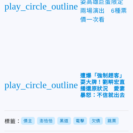
姿高雄巨蛋限定
play_circle_outline
兩場演出 6種票
價一次看
遭爆「強制趕客」
耍大牌！劉畊宏直
play_circle_outline
播還原狀況 愛妻
暴怒：不信就出去
標籤：
債主
澎恰恰
黑道
電擊
欠債
跳票