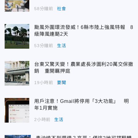
58分鐘前
社會
颱風外圍環流發威！6縣市陸上強風特報 8
級陣風連颳2天
53分鐘前
生活
台東又驚天變！農業處長涉圖利20萬交保撤
銷 重開羈押庭
19小時前
要聞
用戶注意！Gmail將停用「3大功能」 明
年1月實施
2小時前
生活