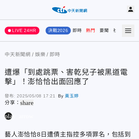
LIVE 24HR
決戰2026
即時
熱門
要聞
社會
娛樂
中天新聞網
娛樂
即時
遭爆「到處跳票、害乾兒子被黑道電
擊」！澎恰恰出面回應了
發布:
2025/05/08 17:21
By
黃玉婷
share
分享：
play_arrow
藝人澎恰恰8日遭債主指控多項罪名，包括到