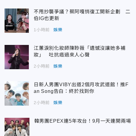
不甩抄襲爭議？蔡阿嘎悄復工開新企劃 二
伯IG也更新
1小時前
娛樂
江蕙淚別化妝師陳聆薇「遺憾沒讓她多補
妝」 吐抗癌過來人心聲
2小時前
娛樂
日新人男團VIBY出道2個月攻武道館！推F
an Song告白：終於找到你
2小時前
娛樂
韓男團EPEX連5年攻台！9月一天連開兩場