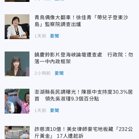
青鳥偶像大翻車！徐佳青「帶兒子登東沙
島」監察院調查出爐
1天前
要聞
饒慶鈴影片登海峽論壇遭查處 行政院：勿
落一中內政框架
2小時前
要聞
澎湖縣長民調曝光！陳振中支持度30.3%居
首 領先吳淑瑾9.3個百分點
1天前
要聞
詐慈濟10億！美女律師豪宅地板藏「232公
斤黃金」 17人遭起訴