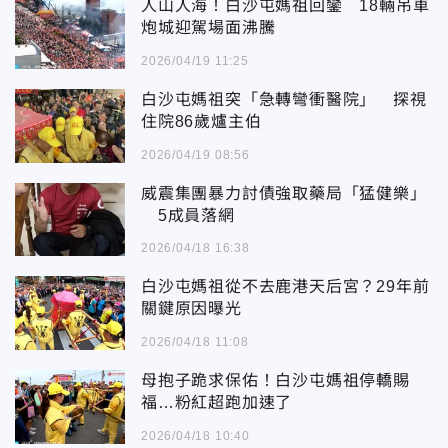
人山人海！白沙屯媽祖回鑾 18輛吊車
炮城迎駕場面沸騰
2026/04/19 11:25
白沙屯媽祖突「急轉彎衝醫院」 探視
住院86歲爐主伯
2026/04/19 08:56
威震集團暴力討債強取藥局「猛健樂」
5成員落網
2026/04/18 16:38
白沙屯媽祖從不去鹿港天后宮？29年前
關鍵原因曝光
2026/04/18 11:08
母抱子跪求保佑！白沙屯媽祖停轎賜
福…粉紅超跑加速了
2026/04/18 10:40