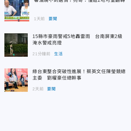
毒油燒不到選情？亮哥：僅這2地可望翻轉
1天前
要聞
15縣市豪雨警戒5地轟雷雨 台南屏東2級
淹水警戒亮燈
21分鐘前
生活
綠台東整合突破性進展！蔡英文任陳瑩競總
主委 劉櫂豪任總幹事
2天前
要聞