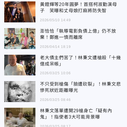
黃鐙輝等20年圓夢！首搭柯淑勤演母
子 笑曝和丈母娘打麻將防失智
2026/05/10 14:49
澎恰恰「執導電影負債上億」仍不放
棄！鄭進一憤而離席
2026/04/14 18:19
老大債主們苦了！林秉文遭槍殺「十幾
億成呆帳」
2026/03/25 10:06
不只受到槍傷「臉遭砍裂」！林秉文悲
慘死狀近距離曝光
2026/03/25 08:46
林秉文落單遭開29槍身亡「疑有內
鬼」！指使者3大可能背景曝
2026/03/25 08:17