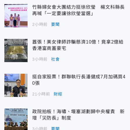
竹縣婦女會大團結力挺徐欣瑩 楊文科縣長
再喊「一定要讓徐欣瑩當選」
2小時前
要聞
囂張！美女律師詐騙慈濟10億！竟拿2億給
香港富商蓋豪宅
3小時前
社會
挺自家股票！群聯執行長潘健成7月加碼買4
0張
21小時前
財經
政院拍板！海嘯、堰塞湖劃歸中央權責 新
增「災防長」制度
3小時前
要聞