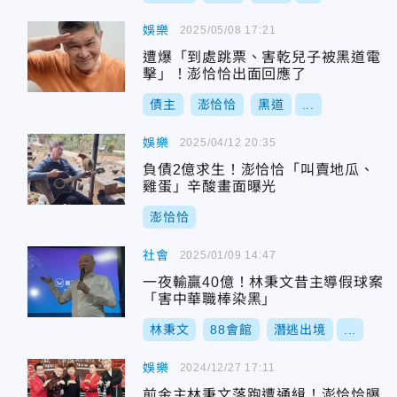
娛樂
2025/05/08 17:21
遭爆「到處跳票、害乾兒子被黑道電
擊」！澎恰恰出面回應了
債主
澎恰恰
黑道
...
娛樂
2025/04/12 20:35
負債2億求生！澎恰恰「叫賣地瓜、
雞蛋」辛酸畫面曝光
澎恰恰
社會
2025/01/09 14:47
一夜輸贏40億！林秉文昔主導假球案
「害中華職棒染黑」
林秉文
88會館
潛逃出境
...
娛樂
2024/12/27 17:11
前金主林秉文落跑遭通緝！澎恰恰曝