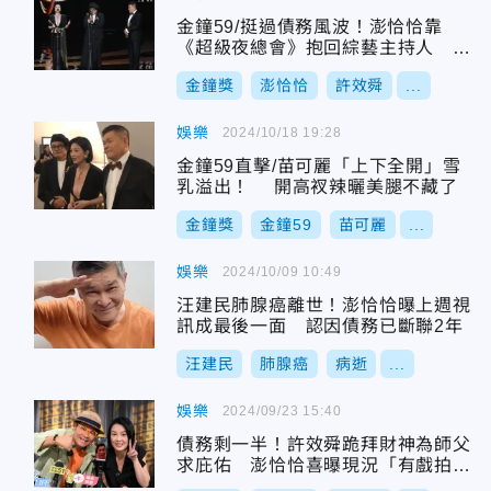
金鐘59/挺過債務風波！澎恰恰靠
《超級夜總會》抱回綜藝主持人 苗
可麗、許效舜激動落淚
金鐘獎
澎恰恰
許效舜
...
娛樂
2024/10/18 19:28
金鐘59直擊/苗可麗「上下全開」雪
乳溢出！ 開高衩辣曬美腿不藏了
金鐘獎
金鐘59
苗可麗
...
娛樂
2024/10/09 10:49
汪建民肺腺癌離世！澎恰恰曝上週視
訊成最後一面 認因債務已斷聯2年
汪建民
肺腺癌
病逝
...
娛樂
2024/09/23 15:40
債務剩一半！許效舜跪拜財神為師父
求庇佑 澎恰恰喜曝現況「有戲拍
了」