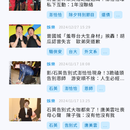
私下互動：1年沒聯絡
澎恰恰
除夕特別節目
還債
...
娛樂
2024/12/27 15:29
曾國城「羞辱台大生身材」挨轟！胡
瓜認曾失言 歐弟突道歉
駱俠安
台大
外文系
...
娛樂
2024/11/17 18:08
影/石英告別式澎恰恰現身！3跪磕頭
告別恩師 游安順不捨：人生必經之
路
石英
澎恰恰
恩師
...
娛樂
2024/11/17 13:25
石英告別式大咖都來了！唐美雲吐喪
母心聲 陳子強：沒有他沒有我
石英
告別式
唐美雲
...