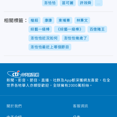
澎恰恰
苗可麗
許效舜
...
相關標籤：
槍殺
康康
柬埔寨
林秉文
綜藝一級棒
《綜藝一級棒》
百億賭王
澎恰恰近況如何
澎恰恰幾歲了
澎恰恰最近上哪個節目
新聞、影音、節目、直播、社群及App都深獲網友喜愛，在全
世界各地華人亦頗受歡迎，全球擁有2000萬粉絲。
關於我們
客服資訊