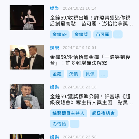
娛樂
2024/10/21 16:14
金鐘59/收視出爐！許瑋甯獲迷你視
后創最高點 苗可麗、澎恰恰拿獎超
吸睛
金鐘59
金鐘獎
苗可麗
...
娛樂
2024/10/19 10:01
金鐘59/澎恰恰奪金鐘「一路哭到後
台」：許多難堪無法解釋
金鐘
欠債
負債
...
娛樂
2024/10/18 23:18
金鐘59/獲獎標準公開！評審曝《超
級夜總會》奪主持人獎主因 點吳宗
憲1理由飲恨
綜藝節目主持人
超級夜總會
澎恰恰
...
娛樂
2024/10/18 22:58