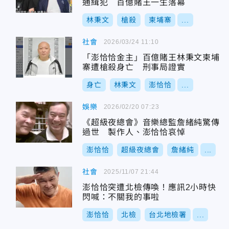
通緝犯 百億賭王一生落幕
林秉文
槍殺
柬埔寨
...
社會
2026/03/24 11:10
「澎恰恰金主」百億賭王林秉文柬埔
寨遭槍殺身亡 刑事局證實
身亡
林秉文
澎恰恰
...
娛樂
2026/02/20 07:23
《超級夜總會》音樂總監詹緒純驚傳
過世 製作人、澎恰恰哀悼
澎恰恰
超級夜總會
詹緒純
...
社會
2025/11/07 21:44
澎恰恰突遭北檢傳喚！應訊2小時快
閃喊：不關我的事啦
澎恰恰
北檢
台北地檢署
...