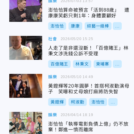
娛樂
2026/07/03 13:57
澎恰恰算命被預言「活到88歲」 遭
康康笑虧只剩1年：身體要顧好
澎恰恰
康康
綜藝一級棒
...
社會
2026/05/20 15:25
人走了是非還沒斷！「百億賭王」林
秉文涉洗錢公訴不受理
百億賭王
林秉文
柬埔寨
...
娛樂
2026/05/10 14:49
黃鐙輝等20年圓夢！首搭柯淑勤演母
子 笑曝和丈母娘打麻將防失智
黃鐙輝
柯淑勤
澎恰恰
...
娛樂
2026/04/14 18:19
澎恰恰「執導電影負債上億」仍不放
棄！鄭進一憤而離席