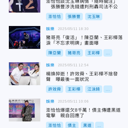
澎恰恰談沈玉琳病情「隨時關注」
張勝豐涉洗錢遭判刑轟司法不公
澎恰恰
張勝豐
沈玉琳
娛樂
2025/05/11 18:30
豬哥亮「復活」！陳亞蘭、王彩樺落
淚「不忘求明牌」畫面曝
陳亞蘭
豬哥亮
王彩樺
...
娛樂
2025/05/11 12:54
楊煥猝逝！許效舜、王彩樺不捨發
聲 曝最後一面狀況
許效舜
王彩樺
江泳錡
...
娛樂
2025/05/11 10:06
澎恰恰爆還欠8千萬！債主傳遭黑道
電擊 親自回應了
澎恰恰
債主
黑道
...