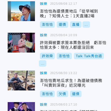
娛樂
2025/09/08 12:17
澎恰恰為還債賣地瓜「從早喊到
晚」？知情人士：1天直播2場
澎恰恰
還債
直播
...
娛樂
2025/09/04 10:09
許效舜被要求簽本票急拒絕 虧澎恰
恰簽太多：現在人都還沒回來
許效舜
澎恰恰
Talk Talk秀台語
...
娛樂
2025/08/30 13:22
澎恰恰賣地瓜求生！為還破億債務
「叫賣到深夜」近況曝光
澎恰恰
欠債
還債
娛樂
2025/08/03 17:10