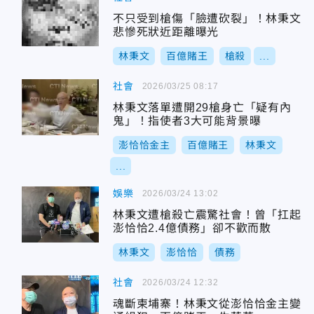
不只受到槍傷「臉遭砍裂」！林秉文
悲慘死狀近距離曝光
林秉文
百億賭王
槍殺
...
社會
2026/03/25 08:17
林秉文落單遭開29槍身亡「疑有內
鬼」！指使者3大可能背景曝
澎恰恰金主
百億賭王
林秉文
...
娛樂
2026/03/24 13:02
林秉文遭槍殺亡震驚社會！曾「扛起
澎恰恰2.4億債務」卻不歡而散
林秉文
澎恰恰
債務
社會
2026/03/24 12:32
魂斷柬埔寨！林秉文從澎恰恰金主變