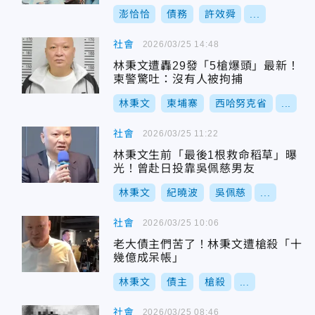
澎恰恰
債務
許效舜
...
社會
2026/03/25 14:48
林秉文遭轟29發「5槍爆頭」最新！
柬警驚吐：沒有人被拘捕
林秉文
柬埔寨
西哈努克省
...
社會
2026/03/25 11:22
林秉文生前「最後1根救命稻草」曝
光！曾赴日投靠吳佩慈男友
林秉文
紀曉波
吳佩慈
...
社會
2026/03/25 10:06
老大債主們苦了！林秉文遭槍殺「十
幾億成呆帳」
林秉文
債主
槍殺
...
社會
2026/03/25 08:46