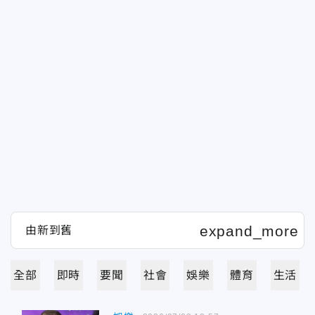
全部
即時
要聞
社會
娛樂
體育
生活