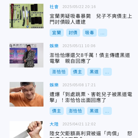
社會
2025/05/22 20:16
宜蘭男疑吸毒暴斃 兒子不爽債主上
門討債毆人遭逮
宜蘭
討債
吸毒
...
娛樂
2025/05/11 10:06
澎恰恰爆還欠8千萬！債主傳遭黑道
電擊 親自回應了
澎恰恰
債主
黑道
...
娛樂
2025/05/08 17:21
遭爆「到處跳票、害乾兒子被黑道電
擊」！澎恰恰出面回應了
債主
澎恰恰
黑道
...
大陸
2025/04/21 12:02
陸女欠鉅額高利貸被逼「肉償」 怒