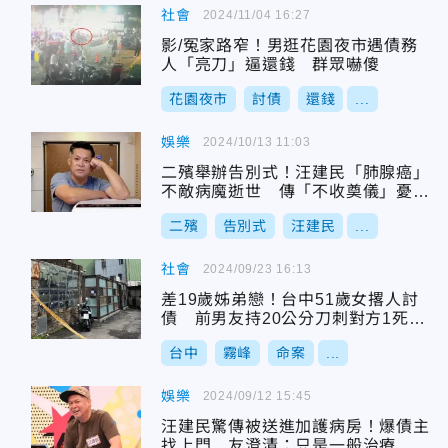
社會
2024/11/04 16:27
影/冤家路窄！男逛花園夜市遇債務
人「亮刀」逼還錢 群眾嚇傻
花園夜市
討債
還錢
...
娛樂
2024/10/13 11:03
二殯舉辦告別式！汪建民「肺腺癌」
不敵病魔逝世 傳「不收奠儀」憂債
主上門討錢
二殯
告別式
汪建民
...
社會
2024/09/23 16:13
差19歲姊弟戀！台中51歲女撂人討
債 前男友持20公分刀刺對方1死1
傷
台中
霧峰
命案
...
娛樂
2024/09/12 15:45
汪建民驚傳被送進加護病房！爆債主
找上門 友澄清：只是一般治療