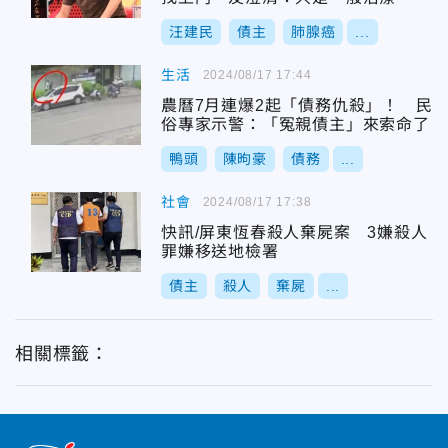
汪建民
債主
肺腺癌
...
生活
2024/08/17 17:44
農曆7月連爆2起「債務仇殺」！ 民
俗專家示警：「冤親債主」來索命了
鴨頭
陳昫豪
債務
...
社會
2024/08/17 17:38
快訊/屏東恆春殺人棄屍案 3嫌殺人
罪嫌移送地檢署
債主
殺人
棄屍
...
相關標籤：