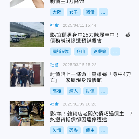
刺債主3刀斃命
大陸
女子
賭債
...
社會
2025/04/11 15:44
影/宜蘭男身中25刀陳屍車中！ 疑
債務糾紛慘遭預謀殺害
國道5號
冬山
兇殺案
...
社會
2025/03/15 15:28
討債賠上一條命！高雄婦「身中4刀
亡」 家屬現身殯儀館
高雄
婦人
討債
...
社會
2025/01/09 16:26
影/糗！雜貨店老闆欠債巧遇債主 7
煞搬貨抵債卻因違停遭逮
欠債
恐嚇
債主
...