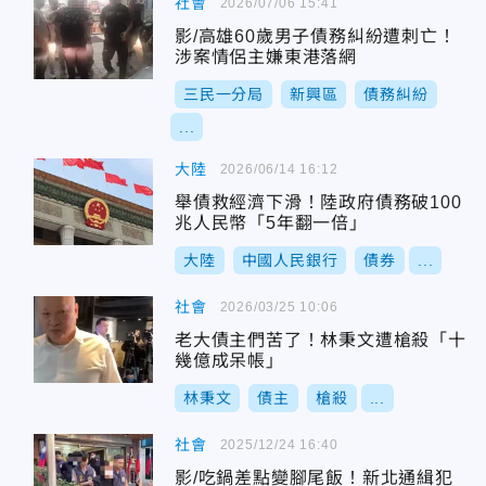
社會
2026/07/06 15:41
影/高雄60歲男子債務糾紛遭刺亡！
涉案情侶主嫌東港落網
三民一分局
新興區
債務糾紛
...
大陸
2026/06/14 16:12
舉債救經濟下滑！陸政府債務破100
兆人民幣「5年翻一倍」
大陸
中國人民銀行
債券
...
社會
2026/03/25 10:06
老大債主們苦了！林秉文遭槍殺「十
幾億成呆帳」
林秉文
債主
槍殺
...
社會
2025/12/24 16:40
影/吃鍋差點變腳尾飯！新北通緝犯