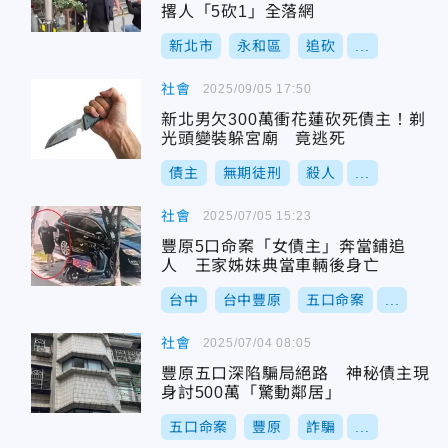
撂人「5砍1」全落網
新北市
永和區
追砍
...
社會
2025/09/05 17:50
新北男欠300萬衝花蓮砍死債主！剃
光頭變裝躲宮廟 竟逃死
債主
無期徒刑
殺人
...
社會
2025/07/05 15:23
豐原5口命案「女債主」奔當鋪追
人 王家姊妹典當車輛後身亡
台中
台中豐原
五口命案
...
社會
2025/07/04 08:05
豐原五口深陷騙局絕路 神秘債主現
身討500萬「驚動鄰居」
五口命案
豐原
詐騙
...