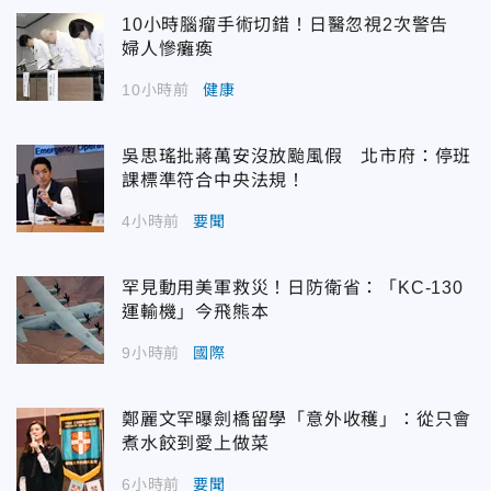
10小時腦瘤手術切錯！日醫忽視2次警告
婦人慘癱瘓
10小時前
健康
吳思瑤批蔣萬安沒放颱風假 北市府：停班
課標準符合中央法規！
4小時前
要聞
罕見動用美軍救災！日防衛省：「KC-130
運輸機」今飛熊本
9小時前
國際
鄭麗文罕曝劍橋留學「意外收穫」：從只會
煮水餃到愛上做菜
6小時前
要聞