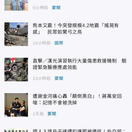
5小時前
要聞
熊本又震！今突發規模4.2地震「搖晃有
感」 民眾如驚弓之鳥
10小時前
國際
直擊／漢光演習執行大量傷患救援機制 驗
證緊急醫療應處效能
13小時前
要聞
遭謝金河痛心轟「顛倒黑白」！蔣萬安回
嗆：記憶不會被洗掉
1天前
要聞
國人入境烏干達遭扣護照被遣返！外交部：