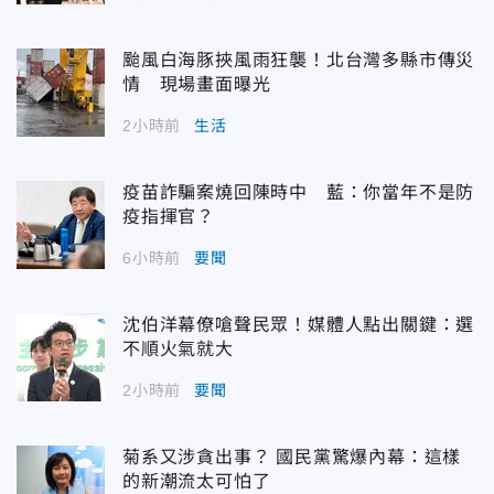
颱風白海豚挾風雨狂襲！北台灣多縣市傳災
情 現場畫面曝光
2小時前
生活
疫苗詐騙案燒回陳時中 藍：你當年不是防
疫指揮官？
6小時前
要聞
沈伯洋幕僚嗆聲民眾！媒體人點出關鍵：選
不順火氣就大
2小時前
要聞
菊系又涉貪出事？ 國民黨驚爆內幕：這樣
的新潮流太可怕了