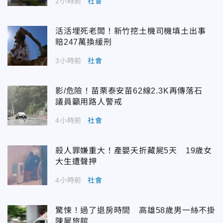
2小時前
社會
活活埋死老闆！新竹挖土機司機填土出事
賠247萬換緩刑
3小時前
社會
影/危險！苗栗泰安苗62線2.3K再傳落石
議員籲用路人警戒
4小時前
社會
殺人罪嫌重大！產嬰夭折藏屍5天 19歲女
大生遭聲押
4小時前
社會
驚悚！過了退房時間 高雄58歲男一絲不掛
陳屍旅館