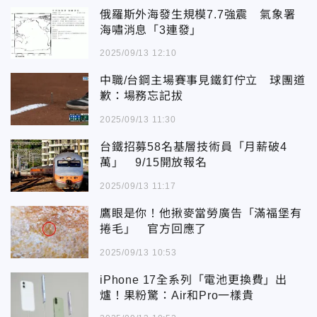
俄羅斯外海發生規模7.7強震 氣象署
海嘯消息「3連發」
2025/09/13 12:10
中職/台鋼主場賽事見鐵釘佇立 球團道
歉：場務忘記拔
2025/09/13 11:30
台鐵招募58名基層技術員「月薪破4
萬」 9/15開放報名
2025/09/13 11:17
鷹眼是你！他揪麥當勞廣告「滿福堡有
捲毛」 官方回應了
2025/09/13 10:53
iPhone 17全系列「電池更換費」出
爐！果粉驚：Air和Pro一樣貴