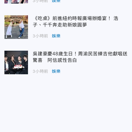
3小時前
娛樂
《吃桌》前進紐約時報廣場辦婚宴！ 浩
子、千千奔走助新娘圓夢
3小時前
娛樂
吳建豪慶48歲生日！周渝民苦練吉他獻唱送
驚喜 阿信感性告白
3小時前
娛樂