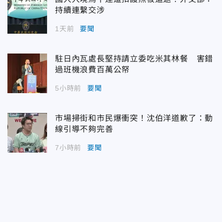
持續連繫交涉
1天前
要聞
駐日內瓦處長堅持請立委吃米其林餐 害錯
過班機浪費百萬公帑
5小時前
要聞
市場掃街和市民爆衝突！沈伯洋道歉了：動
線引導不夠完善
7小時前
要聞