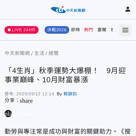
LIVE 24HR
決戰2026
即時
熱門
要聞
社會
娛樂
中天新聞網
生活
總覽
「4生肖」秋季運勢大爆棚！ 9月迎
事業巔峰、10月財富暴漲
發布:
2025/09/13 12:14
By
賴韻如
share
分享：
play_arrow
勤勞與專注常是成功與財富的關鍵助力。《搜