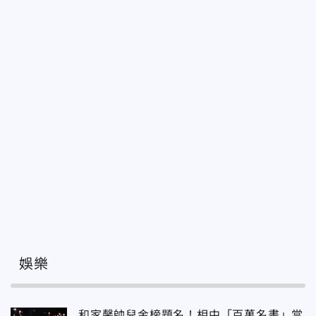
娛樂
和家馨帥兒金榜題名！相中「百萬名畫」當