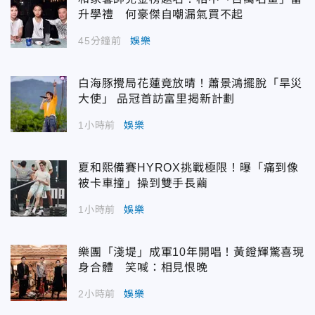
升學禮 何豪傑自嘲漏氣買不起
45分鐘前
娛樂
白海豚攪局花蓮竟放晴！蕭景鴻擺脫「旱災
大使」 品冠首訪富里揭新計劃
1小時前
娛樂
夏和熙備賽HYROX挑戰極限！曝「痛到像
被卡車撞」操到雙手長繭
1小時前
娛樂
樂團「淺堤」成軍10年開唱！黃鐙輝驚喜現
身合體 笑喊：相見恨晚
2小時前
娛樂