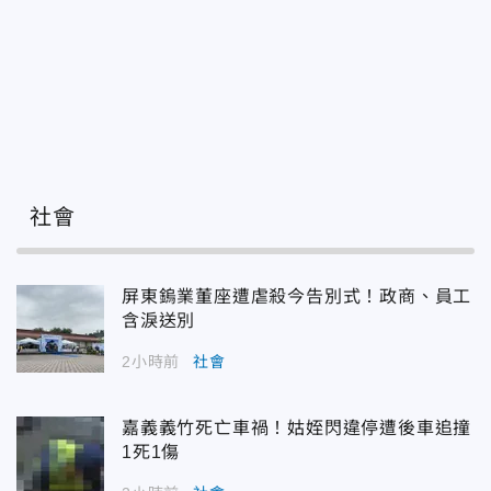
社會
屏東鎢業董座遭虐殺今告別式！政商、員工
含淚送別
2小時前
社會
嘉義義竹死亡車禍！姑姪閃違停遭後車追撞
1死1傷