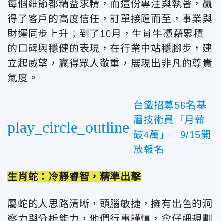
每個細節都精益求精，而這份專注與執著，贏
得了客戶的高度信任，訂單接踵而至，事業與
財運同步上升；到了10月，生肖牛憑藉累積
的口碑與穩健的表現，在行業中站穩腳步，建
立起威望，贏得眾人敬重，展現出非凡的尊貴
氣度。
台鐵招募58名基
層技術員「月薪
play_circle_outline
破4萬」 9/15開
放報名
生肖蛇：冷靜睿智，精準出擊
屬蛇的人思路清晰，頭腦敏捷，擁有出色的洞
察力與分析能力，他們行事謹慎，會仔細規劃