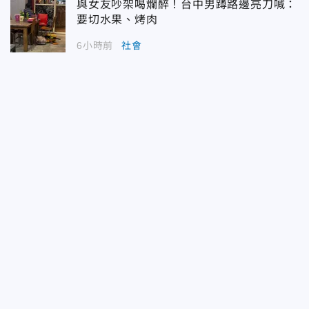
與女友吵架喝爛醉！台中男蹲路邊亮刀喊：
要切水果、烤肉
6小時前
社會