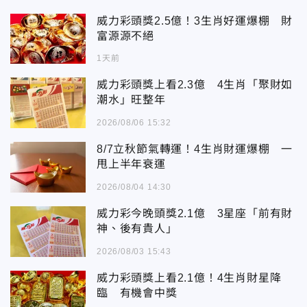
威力彩頭獎2.5億！3生肖好運爆棚 財
富源源不絕
1天前
威力彩頭獎上看2.3億 4生肖「聚財如
潮水」旺整年
2026/08/06 15:32
8/7立秋節氣轉運！4生肖財運爆棚 一
甩上半年衰運
2026/08/04 14:30
威力彩今晚頭獎2.1億 3星座「前有財
神、後有貴人」
2026/08/03 15:43
威力彩頭獎上看2.1億！4生肖財星降
臨 有機會中獎