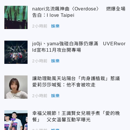
natori北流飆神曲〈Overdose〉 燃爆全場
告白：I love Taipei
2小時前
娛樂
jo0ji、yama強碰白海豚仍爆滿 UVERwor
ld宣布11月攻台開專場
2小時前
娛樂
讓助理颱風天站陽台「肉身護植栽」惹議
愛莉莎莎喊冤：他不會被吹走
2小時前
娛樂
幸福父親節！王識賢女兒親手煮「愛的晚
餐」 父女溫馨互動罕曝光