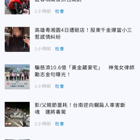
1小時前
社會
高雄粵湘園4日遭砸店！股東千金爆當小三
惹感情糾紛
1小時前
社會
騙慈濟10.6億「黃金藏豪宅」 神鬼女律師
勵志金句曝光！
1小時前
社會
影/父親節噩耗！台南逆向輾扁人車害斷
魂 運將毒駕
2小時前
社會