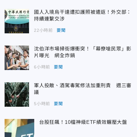
國人入境烏干達遭扣護照被遣返！外交部：
持續連繫交涉
22小時前
要聞
沈伯洋市場掃街爆衝突！「幕僚嗆民眾」影
片曝光 網全炸鍋
6小時前
要聞
軍人投敵、酒駕毒駕修法加重刑責 週三審
議
5小時前
要聞
台股狂飆！10檔神級ETF績效輾壓大盤