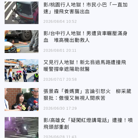
影/桃園行人地獄！市民小巴「一直加
速」撞飛女害腦出血
2026/08/04 10:52
影/台中行人地獄！男遭貨車輾壓滿身
血 堆高機出動救人
2026/08/01 20:11
又見行人地獄！新北翁過馬路遭撞飛
暖警撐傘遮陽助就醫
2026/07/17 20:58
張景森「養媽寶」言論引怒火 柳采葳
狠批：傲慢又無視人間疾苦
2026/06/30 17:29
影/高雄女「疑闖紅燈講電話」遭撞！噴
飛頭部重創
2026/06/28 11:43