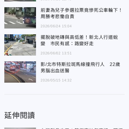
前妻為兒子參選拉票竟慘死公車輪下！
周勝考悲慟自責
2026/06/24 15:04
擺脫破地磚與高低差！新北人行道蛻
變 市民有感：路變好走
2026/06/02 13:51
影/北市特斯拉斑馬線撞飛行人 22歲
男腦出血送醫
2026/05/15 14:32
延伸閱讀