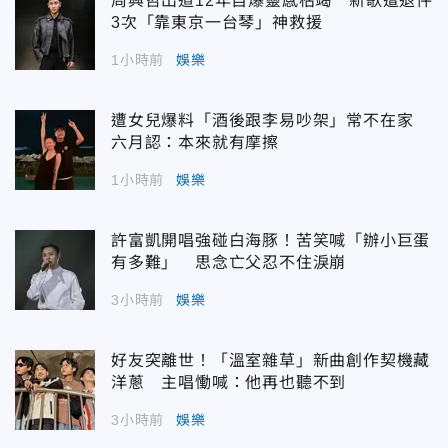
周興哲出道12年自爆靈感枯竭 新歌遭退件
3次「靠東京一台琴」神救援
1小時前
娛樂
遭女兒爆料「酒後跟李易吵架」常不在家
六月認：本來就有摩擦
1小時前
娛樂
許富凱開唱強碰白海豚！苦笑喊「辦小巨蛋
有多難」 思念亡父忍不住淚崩
3小時前
娛樂
好友突離世！「溫室雜草」新曲創作契機藏
洋蔥 主唱慟喊：他再也聽不到
3小時前
娛樂