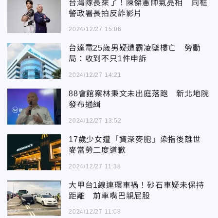
台灣隊長來了！陳傑憲帥氣亮相 同框
警政署長拍反詐影片
2024/12/27 15:06
台達電25歲男疑遭霸凌墜樓亡 勞動
局：收到不只1件申訴
2024/12/27 14:21
88會館案林秉文未出庭落跑 新北地院
發布通緝
2024/12/27 13:52
17歲少女遭「資深麥胞」染指後離世
麥當勞二度道歉
2024/12/27 11:38
大甲台1線連環車禍！砂石車疑未保持
距離 前車嘴巴親屁股
2024/12/27 11:08