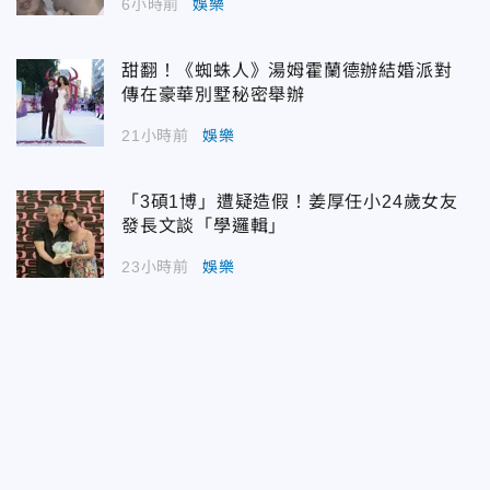
6小時前
娛樂
甜翻！《蜘蛛人》湯姆霍蘭德辦結婚派對
傳在豪華別墅秘密舉辦
21小時前
娛樂
「3碩1博」遭疑造假！姜厚任小24歲女友
發長文談「學邏輯」
23小時前
娛樂