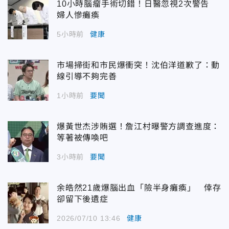
10小時腦瘤手術切錯！日醫忽視2次警告
婦人慘癱瘓
5小時前
健康
市場掃街和市民爆衝突！沈伯洋道歉了：動
線引導不夠完善
1小時前
要聞
爆黃世杰涉賄選！詹江村曝警方調查進度：
等著被傳喚吧
3小時前
要聞
余皓然21歲爆腦出血「險半身癱瘓」 倖存
卻留下後遺症
2026/07/10 13:46
健康