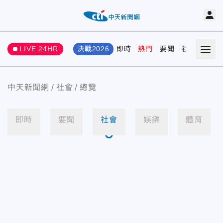
LIVE 24HR
決戰2026
即時
熱門
要聞
社會
娛樂
中天新聞網
社會
總覽
即時
要聞
社會
娛樂
體育