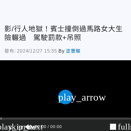
影/行人地獄！賓士撞倒過馬路女大生
險輾過 駕駛罰款+吊照
發布: 2024/12/27 15:35
By
塗豐駿
play_arrow
play_arrow
skip_next
ful
00:00
00:00