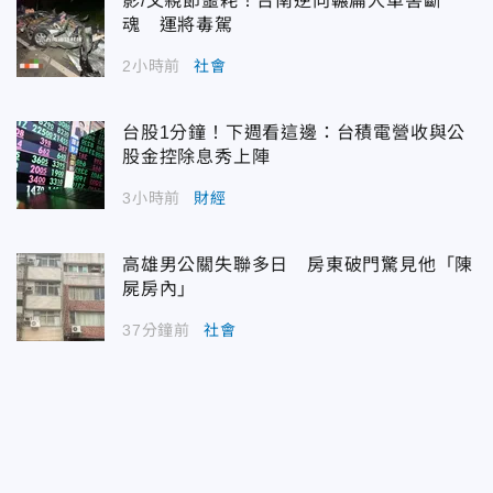
影/父親節噩耗！台南逆向輾扁人車害斷
魂 運將毒駕
2小時前
社會
台股1分鐘！下週看這邊：台積電營收與公
股金控除息秀上陣
3小時前
財經
高雄男公關失聯多日 房東破門驚見他「陳
屍房內」
37分鐘前
社會