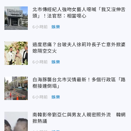
北市傳經紀人強吻女藝人噁喊「我又沒伸舌
頭」！法官怒：相當噁心
6小時前
娛樂
過度悲痛？台玻夫人徐莉玲長子亡意外掀婆
媳隔空交火
6小時前
娛樂
白海豚襲台北市災情最新！多個行政區「路
樹接連倒塌」
6小時前
娛樂
南韓影帝劉亞仁與男友人親密照外流 韓網
掀熱議