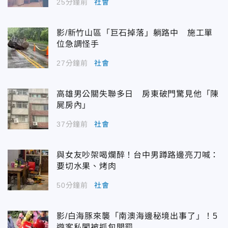
25分鐘前
社會
影/新竹山區「巨石掉落」躺路中 施工單
位急調怪手
27分鐘前
社會
高雄男公關失聯多日 房東破門驚見他「陳
屍房內」
37分鐘前
社會
與女友吵架喝爛醉！台中男蹲路邊亮刀喊：
要切水果、烤肉
50分鐘前
社會
影/白海豚來襲「南澳海邊秘境出事了」！5
遊客私闖被抓包開罰