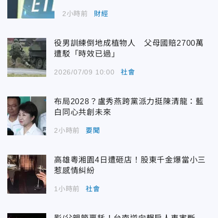
2小時前
財經
役男訓練倒地成植物人 父母國賠2700萬
遭駁「時效已過」
2026/07/09 10:00
社會
布局2028？盧秀燕跨黨派力挺陳清龍：藍
白同心共創未來
2小時前
要聞
高雄粵湘園4日遭砸店！股東千金爆當小三
惹感情糾紛
1小時前
社會