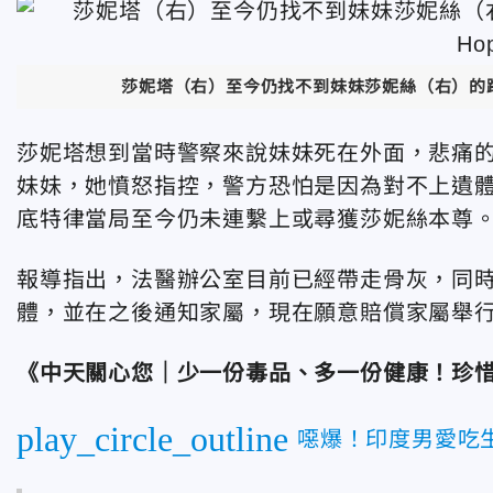
莎妮塔（右）至今仍找不到妹妹莎妮絲（右）的蹤跡。（圖
莎妮塔想到當時警察來說妹妹死在外面，悲痛
妹妹，她憤怒指控，警方恐怕是因為對不上遺
底特律當局至今仍未連繫上或尋獲莎妮絲本尊
報導指出，法醫辦公室目前已經帶走骨灰，同
體，並在之後通知家屬，現在願意賠償家屬舉
《中天關心您｜少一份毒品、多一份健康！珍
play_circle_outline
噁爆！印度男愛吃