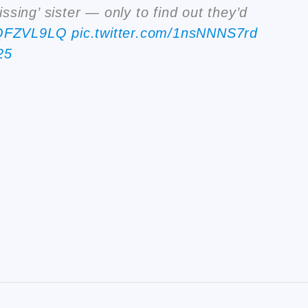
sing’ sister — only to find out they’d
5oQFZVL9LQ
pic.twitter.com/1nsNNNS7rd
25