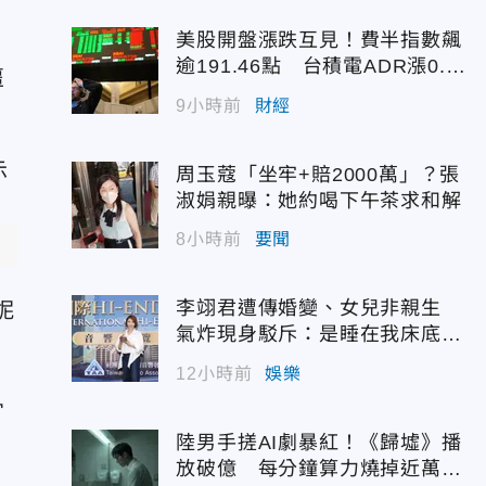
美股開盤漲跌互見！費半指數飆
逾191.46點 台積電ADR漲0.9
噩
3%
9小時前
財經
周玉蔻「坐牢+賠2000萬」？張
淑娟親曝：她約喝下午茶求和解
8小時前
要聞
李翊君遭傳婚變、女兒非親生
妮
氣炸現身駁斥：是睡在我床底下
嗎？
12小時前
娛樂
骨
陸男手搓AI劇暴紅！《歸墟》播
放破億 每分鐘算力燒掉近萬台