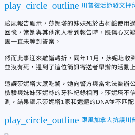
play_circle_outline
川普復活節發文抨
驗屍報告顯示，莎妮塔的妹妹死於古柯鹼使用
回憶，當她與其他家人看到報告時，既傷心又
團一直未等到答案。
然而此事迎來離譜轉折，同年11月，莎妮塔收
並沒有死，還到了這位簡訊寄送者舉辦的活動上
這讓莎妮塔大感吃驚，她向警方與當地法醫辦
檢驗與妹妹莎妮絲的牙科紀錄相同。莎妮塔不信
測，結果顯示莎妮塔1家和遺體的DNA並不匹配
play_circle_outline
跟風加拿大抗議川普