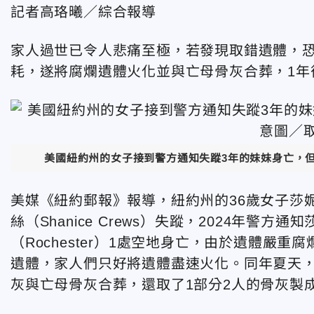
記者高珞曦／綜合報導
家人過世已令人悲痛至極，若發現取錯遺體，恐
耗，遂將腐爛遺體火化並與亡母骨灰合葬，1年
美國紐約州的女子接到警方通知失蹤3年的妹妹身亡，但
美媒《紐約郵報》報導，紐約州的36歲女子莎妮塔（Sh
絲（Shanice Crews）失蹤，
2024年警方通知
（Rochester）1處空地身亡，由於遺體嚴
遺體，家人們只好將遺體盡速火化。同年夏天，
灰與亡母骨灰合葬，還取了1部分2人的骨灰製