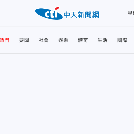
星
熱門
要聞
社會
娛樂
體育
生活
國際