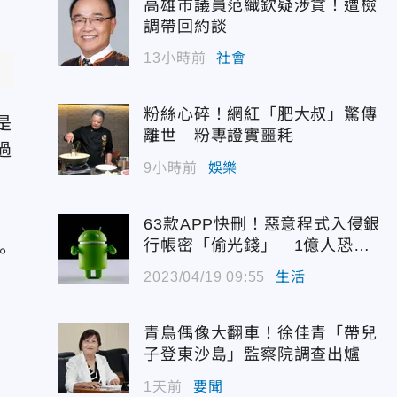
高雄市議員范織欽疑涉貪！遭檢
調帶回約談
13小時前
社會
粉絲心碎！網紅「肥大叔」驚傳
是
離世 粉專證實噩耗
過
9小時前
娛樂
63款APP快刪！惡意程式入侵銀
行帳密「偷光錢」 1億人恐被
。
駭
2023/04/19 09:55
生活
青鳥偶像大翻車！徐佳青「帶兒
子登東沙島」監察院調查出爐
1天前
要聞