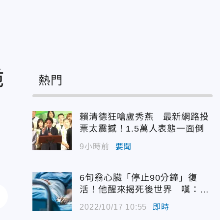
詭
熱門
賴清德狂嗆盧秀燕 最新網路投
票太震撼！1.5萬人表態一面倒
9小時前
要聞
6旬翁心臟「停止90分鐘」復
活！他醒來揭死後世界 嘆：很
恐怖…
2022/10/17 10:55
即時