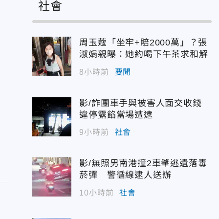
社會
周玉蔻「坐牢+賠2000萬」？張
淑娟親曝：她約喝下午茶求和解
8小時前
要聞
影/詐團車手與被害人面交收錢
違停露餡當場遭逮
9小時前
社會
影/無照男南港撞2車肇逃遺落毒
菸彈 警循線逮人送辦
10小時前
社會