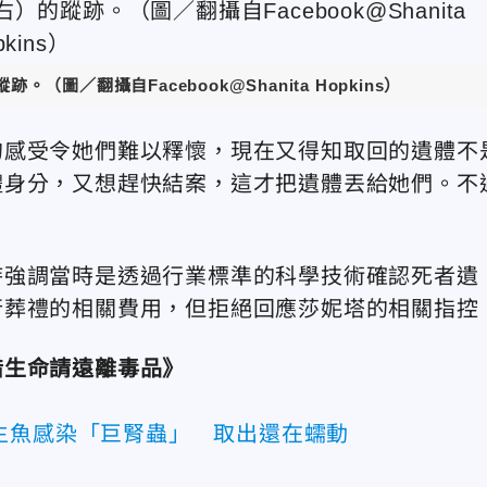
／翻攝自Facebook@Shanita Hopkins）
的感受令她們難以釋懷，現在又得知取回的遺體不
體身分，又想趕快結案，這才把遺體丟給她們。不
。
時強調當時是透過行業標準的科學技術確認死者遺
行葬禮的相關費用，但拒絕回應莎妮塔的相關指控
惜生命請遠離毒品》
生魚感染「巨腎蟲」 取出還在蠕動