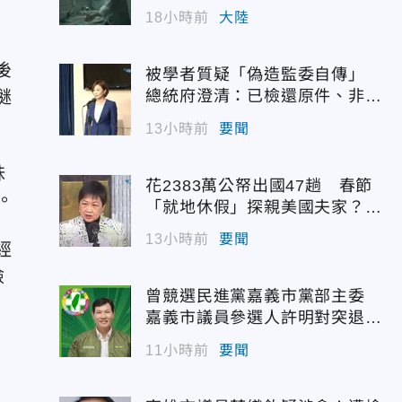
幣
18小時前
大陸
後
被學者質疑「偽造監委自傳」
謎
總統府澄清：已檢還原件、非府
方提供
13小時前
要聞
妹
花2383萬公帑出國47趟 春節
。
「就地休假」探親美國夫家？徐
佳青回應了
13小時前
要聞
經
檢
曾競選民進黨嘉義市黨部主委
嘉義市議員參選人許明對突退
選！
11小時前
要聞