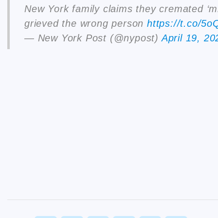
New York family claims they cremated ‘mis
grieved the wrong person
https://t.co/
— New York Post (@nypost)
April 19, 20