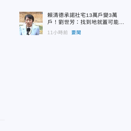
賴清德承諾社宅13萬戶變3萬
戶！劉世芳：找到地就蓋可能變
空餘屋
11小時前
要聞