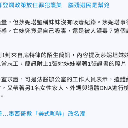
拜登爛政策放任罪犯襲美 腦殘選民是幫兇
過量，但莎妮塔堅稱妹妹沒有吸毒紀錄。莎妮塔事
疑惑，亡妹究竟是自己吸毒，還是被人餵毒？這個
到1封來自底特律的陌生簡訊，內容提及莎妮塔妹
當志工，簡訊附上1張她妹妹舉著1張證書的照片
公室求證，可是法醫辦公室的工作人員表示，遺體
，又帶著另1名女性家人、外甥與遺體DNA進行
。
...墨西哥掀「美式咖啡」改名潮