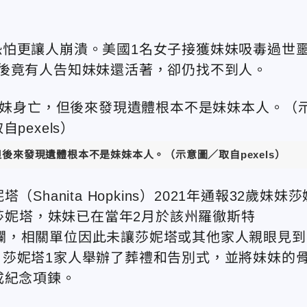
怕更讓人崩潰。美國1名女子接獲妹妹吸毒過世
後竟有人告知妹妹還活著，卻仍找不到人。
後來發現遺體根本不是妹妹本人。（示意圖／取自pexels）
anita Hopkins）2021年通報32歲妹妹莎
莎妮塔
，妹妹已在當年2月於
該州羅徹斯特
重腐爛，相關單位因此未讓莎妮塔或其他家人親眼見到
莎妮塔1家人舉辦了葬禮和告別式，並將妹妹的
成紀念項鍊。