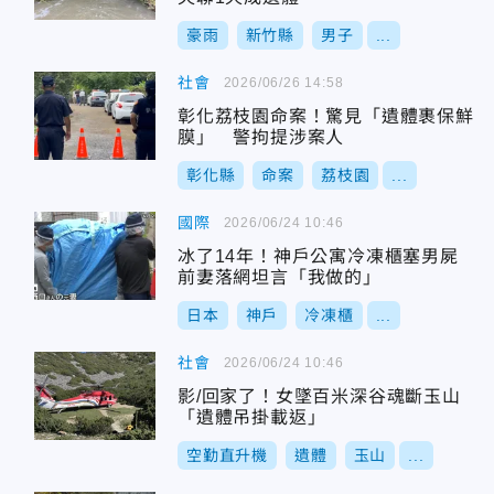
豪雨
新竹縣
男子
...
社會
2026/06/26 14:58
彰化荔枝園命案！驚見「遺體裹保鮮
膜」 警拘提涉案人
彰化縣
命案
荔枝園
...
國際
2026/06/24 10:46
冰了14年！神戶公寓冷凍櫃塞男屍
前妻落網坦言「我做的」
日本
神戶
冷凍櫃
...
社會
2026/06/24 10:46
影/回家了！女墜百米深谷魂斷玉山
「遺體吊掛載返」
空勤直升機
遺體
玉山
...