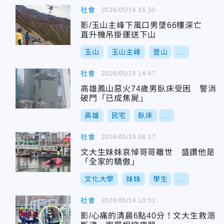
社會
2026/05/16 15:30
影/玉山主峰下風口男墜66樓深亡
直升機吊掛運送下山
玉山
玉山主峰
登山
...
社會
2026/05/16 14:47
高雄鳳山惡火74歲男臥床受困 警消
破門「已成焦屍」
高雄
民宅
臥床
...
社會
2026/05/15 08:17
文大生妹妹哀悼哥哥離世 盛讚他是
「全家的驕傲」
文化大學
妹妹
學生
...
社會
2026/05/14 10:31
影/心痛的清晨6點40分！文大生救溺