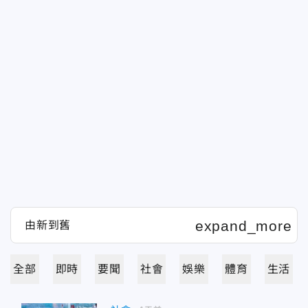
全部
即時
要聞
社會
娛樂
體育
生活