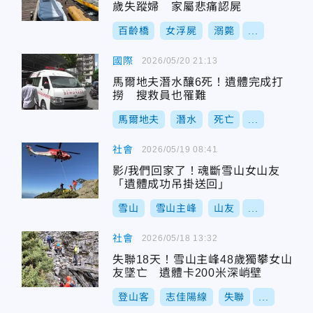
歲失蹤婦 家屬悲痛認屍
百齡橋
女浮屍
溺斃
...
國際
2026/05/20 21:13
馬爾地夫潛水釀6死！遺體完成打
撈 搜救員也罹難
馬爾地夫
潛水
死亡
...
社會
2026/05/19 08:41
影/我們回家了！魂斷雪山女山友
「遺體成功吊掛送回」
雪山
雪山主峰
山友
...
社會
2026/05/18 13:32
失聯18天！雪山主峰48歲獨攀女山
友墜亡 遺體卡200米深峭壁
登山客
志佳陽線
失聯
...