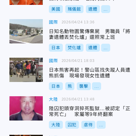
美國
殯儀館
遺體
...
國際
2026/04/24 13:36
日知名動物園驚傳棄屍 男職員「將
妻遺體丟焚化爐」還照常上班
日本
焚化爐
遺體
...
國際
2026/04/21 18:03
日本熊害再起！警山區找失蹤人員遭
熊抓傷 現場發現女性遺體
日本
熊
襲擊
...
大陸
2026/04/21 13:48
陸囚犯頭穿洞猝死監獄…被認定「正
常死亡」 家屬等9年終翻案
大陸
囚犯
虐待
...