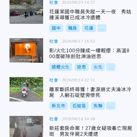
社會
2026/06/23 14:27
花蓮某國中職員失蹤一天一夜 秀姑
連溪尋獲已成冰冷遺體
國中
職員
花蓮
...
社會
2026/06/17 16:52
影/火化100分鐘成一縷輕煙：高溫8
00度破除剖肚淋油迷思
遺體火化
迷思
火化
...
社會
2026/06/14 22:31
離家斷訊終尋獲！妻淚崩丈夫淪冰冷
屍 人躺石碇壁旁慘死
新北市
石碇區
失聯
...
社會
2026/06/14 14:48
新莊套房命案！27歲女疑吸毒亡現屍
斑 男友伴屍2天遭逮