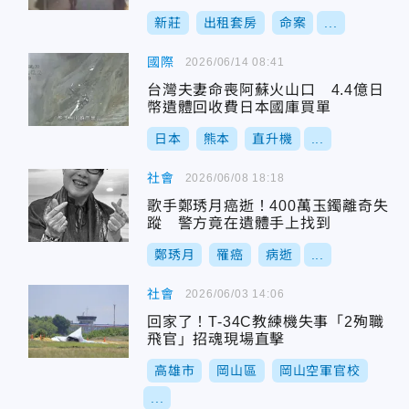
新莊
出租套房
命案
...
國際
2026/06/14 08:41
台灣夫妻命喪阿蘇火山口 4.4億日
幣遺體回收費日本國庫買單
日本
熊本
直升機
...
社會
2026/06/08 18:18
歌手鄭琇月癌逝！400萬玉鐲離奇失
蹤 警方竟在遺體手上找到
鄭琇月
罹癌
病逝
...
社會
2026/06/03 14:06
回家了！T-34C教練機失事「2殉職
飛官」招魂現場直擊
高雄市
岡山區
岡山空軍官校
...