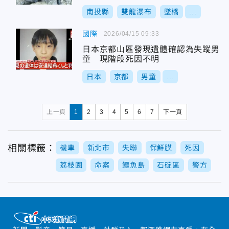
南投縣
雙龍瀑布
墜橋
...
國際
2026/04/15 09:33
日本京都山區發現遺體確認為失蹤男
童 現階段死因不明
日本
京都
男童
...
上一頁
1
2
3
4
5
6
7
下一頁
相關標籤：
機車
新北市
失聯
保鮮膜
死因
荔枝園
命案
鱷魚島
石碇區
警方