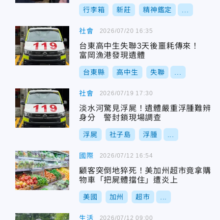
行李箱
新莊
精神鑑定
...
社會
2026/07/20 16:35
台東高中生失聯3天後噩耗傳來！
富岡漁港發現遺體
台東縣
高中生
失聯
...
社會
2026/07/19 17:30
淡水河驚見浮屍！遺體嚴重浮腫難辨
身分 警封鎖現場調查
浮屍
社子島
浮腫
...
國際
2026/07/12 16:54
顧客突倒地猝死！美加州超市竟拿購
物車「把屍體擋住」遭炎上
美國
加州
超市
...
生活
2026/07/12 09:00