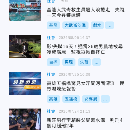
社會
1天前
基隆大武崙救生員遭大浪捲走 失蹤
一天今尋獲遺體
基隆
大武崙沙灘
戲水
...
社會
2026/08/06 16:37
影/失聯16天！通霄26歲男農地被尋
獲成腐屍 監視器揪自摔亡
自摔
男屍
失聯
...
社會
2026/07/25 10:39
高雄五福橋驚見女浮屍河面漂流 民
眾嚇壞急報警
高雄
五福橋
女浮屍
...
社會
2026/07/24 21:13
新莊男行李箱裝父屍丟水溝 判刑4
個月緩刑2年