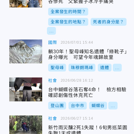
谷慘死 父緊握子冰冷手痛哭
全案發生的時間？
全案發生的地點？
死者的身分是？
...
國際
2026/07/01 15:44
躺30年！聖母峰知名遺體「綠靴子」
身分曝光 可望今年魂歸故里
聖母峰
珠穆朗瑪峰
遺體
...
社會
2026/06/28 16:12
台中蝴蝶谷落石奪4命！ 檢方相驗
確認創傷性休克死亡
登山團
台中市
蝴蝶谷
...
社會
2026/06/27 15:14
新竹雨災釀2死1失蹤！6旬男巡菜園
失聯1天成遺體