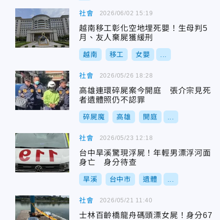
社會
2026/06/02 15:19
越南移工彰化空地埋死嬰！生母判5
月、友人棄屍獲緩刑
越南
移工
女嬰
...
社會
2026/05/26 18:28
高雄連環碎屍案今開庭 張介宗見死
者遺體照仍不認罪
碎屍魔
高雄
開庭
...
社會
2026/05/23 12:18
台中旱溪驚現浮屍！年輕男漂浮河面
身亡 身分待查
旱溪
台中市
遺體
...
社會
2026/05/21 11:40
士林百齡橋龍舟碼頭漂女屍！身分67