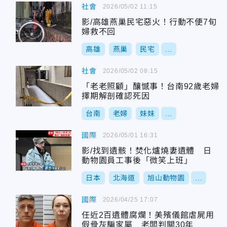
社會
2026/05/02 11:15
影/高雄燕巢民宅惡火！行動不便7旬
婦救不回
高雄
燕巢
民宅
...
社會
2026/05/02 08:15
「老老照顧」釀憾事！台南92歲老婦
擇期解剖確認死因
台南
老婦
妹妹
...
國際
2026/05/01 16:31
影/找到遺骸！焚化爐燒妻遺體 日
動物園員工事後「微笑上班」
日本
北海道
旭山動物園
...
國際
2026/04/25 17:07
任近2百遺體腐爛！美殯儀館虐屍用
假骨灰騙家屬 老闆判關30年