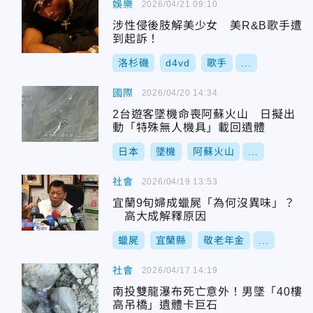
娛樂
2026/04/21 09:10
涉性侵後肢解美少女 美R&B歌手遭
到起訴！
洛杉磯
d4vd
歌手
...
國際
2026/04/20 14:34
2台遊客墜機命喪阿蘇火山 日擬出
動「特殊無人機具」載回遺體
日本
墜機
阿蘇火山
...
社會
2026/04/19 13:53
宜蘭9旬婦成蠟屍「為何沒異味」？
高大成解釋原因
蠟屍
宜蘭縣
敬老年金
...
社會
2026/04/17 14:19
南投雙龍瀑布死亡意外！男墜「40樓
高吊橋」遺體卡巨石