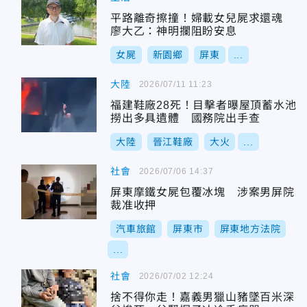
平路離奇擦撞！婦載女兒屍求還魂
廖大乙：神明攔阻盼安息
女屍
新園鄉
屏東
...
大陸
2026/07/11 11:23
福建鞋廠28死！目擊者曝屋頂蓄水池
撈出多具遺體 國務院出手查
大陸
晉江鞋廠
大火
...
社會
2026/07/06 14:37
屏東摩鐵女屍包覆冰塊 涉案男屏院
裁准收押
汽車旅館
屏東市
屏東地方法院
...
社會
2026/07/02 12:24
捨不得你走！嘉義男獵山豬墜百米深