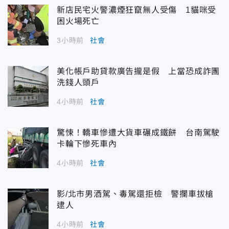
新店民宅火警濃煙狂竄無人受傷 1貓咪受
困火場死亡
3小時前
社會
美化帳戶助貸款廣告攏是假 上當恐成詐團
洗錢人頭戶
4小時前
社會
驚悚！轎車慘遭大貨車碾成鐵餅 台南駕駛
卡輪下慘死車內
4小時前
社會
影/北市男酒駕、毒駕還拒檢 警攔車拔槍
逮人
4小時前
社會