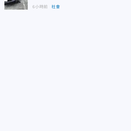
6小時前
社會