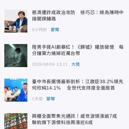
慈濟遭詐成政治攻防 徐巧芯：綠為陳時中
接閣揆鋪路
9小時前
要聞
陸男手搓AI劇暴紅！《歸墟》播放破億 每
分鐘算力燒掉近萬台幣
2026/08/06 13:21
大陸
臺中市長選情最新剖析：江啟臣38.2%領先
何欣純14.1% 全世代支持度全面居首
1天前
要聞
興櫃全面聚焦光通訊！威世波領漲逾7成
聯鈞旗下源傑科技周漲近6成