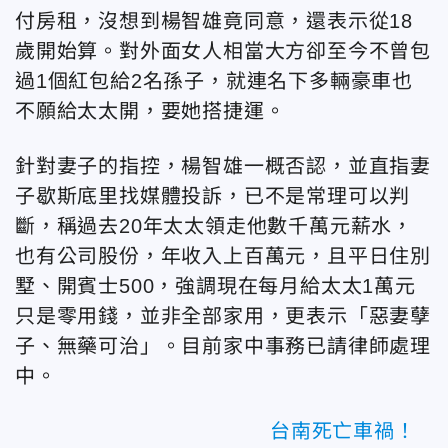
付房租，沒想到
楊智雄竟同意，還表示從18
歲開始算。對外面女人相當大方卻
至今不曾包
過1個紅包給2名孫子，就連名下多輛豪車也
不願
給太太開，要她搭捷運。
針對妻子的指控，楊智雄
一概否認，並直指妻
子
歇斯底里找媒體投訴，已不是常理可以判
斷，稱
過去20年太太領走他數千萬元薪水，
也有公司股份，
年收入上百萬元，
且平日
住別
墅、開賓士500，強調
現在每月給太太1萬元
只是零用錢，並非全部家用，更表示
「惡妻孽
子、無藥可治」。
目前家中事務已請律師處理
中。
台南死亡車禍！