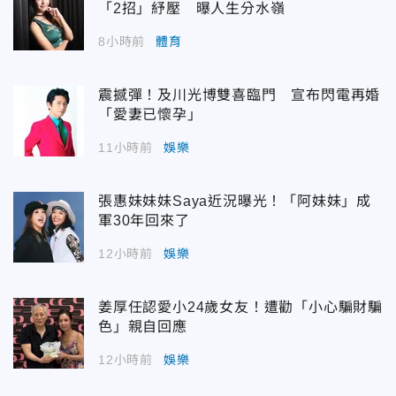
「2招」紓壓 曝人生分水嶺
8小時前
體育
震撼彈！及川光博雙喜臨門 宣布閃電再婚
「愛妻已懷孕」
11小時前
娛樂
張惠妹妹妹Saya近況曝光！「阿妹妹」成
軍30年回來了
12小時前
娛樂
姜厚任認愛小24歲女友！遭勸「小心騙財騙
色」親自回應
12小時前
娛樂