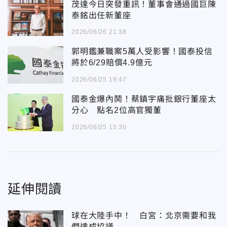
茂達今日突發重訊！董事會通過國巨陳
泰銘出任新董座
2026/06/26 21:38
郭明鑑兼職案5萬人受影響！國泰投信
將於6/29賠償4.9億元
2026/06/25 19:47
國泰金爆內鬨！蔡鎮宇痛批銀行董座太
分心 點名2位高官獨董
2026/06/25 15:30
延伸閱讀
球在大陸手中！ 白宮：北京需要和我
們達成協議