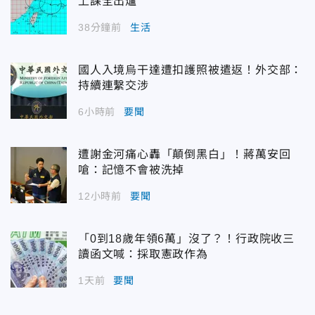
上課全出爐
38分鐘前
生活
國人入境烏干達遭扣護照被遣返！外交部：
持續連繫交涉
6小時前
要聞
遭謝金河痛心轟「顛倒黑白」！蔣萬安回
嗆：記憶不會被洗掉
12小時前
要聞
「0到18歲年領6萬」沒了？！行政院收三
讀函文喊：採取憲政作為
1天前
要聞