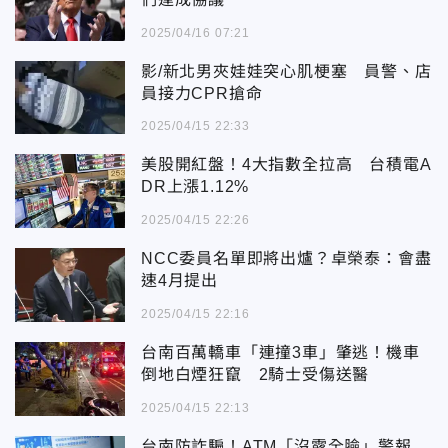
2025/04/16 07:21
影/新北男夾娃娃突心肌梗塞 員警、店
員接力CPR搶命
2025/04/15 22:33
美股開紅盤！4大指數全拉高 台積電A
DR上漲1.12%
2025/04/15 22:26
NCC委員名單即將出爐？卓榮泰：會盡
速4月提出
2025/04/15 22:16
台南百萬轎車「連撞3車」肇逃！機車
倒地白煙狂竄 2騎士受傷送醫
2025/04/15 22:13
台南防詐騙！ATM「沒露全臉」警報