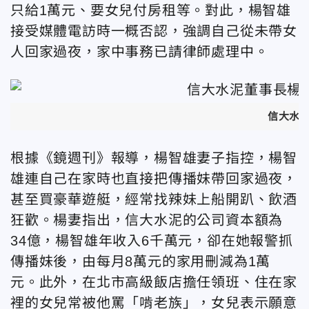
只給1萬元、要女兒付房租等。對此，
楊智雄
接受媒體
電訪時一概否認，強調自己從未帶女
人回家過夜，家中事務已請律師處理中。
信大水
根據《鏡週刊》報導，
楊智雄
妻子指控，
楊智
雄連自己在家時也直接把
傳播妹帶回家過夜，
甚至買豪華遊艇，經常找辣妹上船開趴、飲酒
狂歡。
楊妻
指出，信大水泥的公司資本額為
34億，楊智雄年收入6千萬元，卻在她報警抓
傳播妹後，由每月8萬元的家用刪減為1萬
元。
此外，在北市
高級飯店擔任領班
、
住在家
裡的女兒常被他罵
「啃老族」，女兒
表示願意