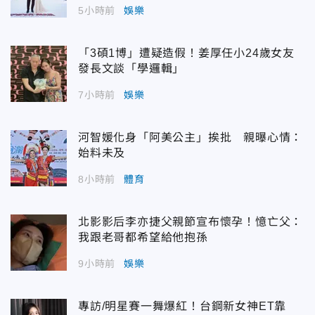
5小時前
娛樂
「3碩1博」遭疑造假！姜厚任小24歲女友
發長文談「學邏輯」
7小時前
娛樂
河智媛化身「阿美公主」挨批 親曝心情：
始料未及
8小時前
體育
北影影后李亦捷父親節宣布懷孕！憶亡父：
我跟老哥都希望給他抱孫
9小時前
娛樂
專訪/明星賽一舞爆紅！台鋼新女神ET靠