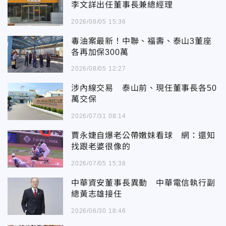
李文詳出任董事長兼總經理
2026/08/05 15:36
毒油案最新！中聯、福壽、泰山3董座
各再加保300萬
2026/08/05 12:27
涉內線交易 泰山前、現任董事長各50
萬交保
2026/07/31 08:14
賈永婕自爆老公帶嫩妹看球 網：還知
找跟老婆很像的
2026/07/05 15:38
中華資安董事長異動 中華電信執行副
總黃志雄接任
2026/06/30 18:46