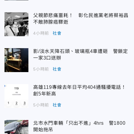
父親節悲痛噩耗！ 彰化民進黨老將蔡裕昌
不敵肺腺癌驟逝
4小時前
社會
影/淡水天降石頭、玻璃瓶4車遭砸 警鎖定
一家3口送辦
5小時前
社會
高雄119專線去年日平均404通騷擾電話！
創5年新高
5小時前
社會
北市水門車輛「只出不進」4hrs 警1800
開始拖吊