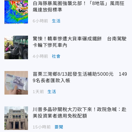
白海豚暴風圈強襲北部！「8地區」風雨狂
飆達放假標準
6小時前
生活
驚悚！轎車慘遭大貨車碾成鐵餅 台南駕駛
卡輪下慘死車內
4小時前
社會
苗栗三灣鄉8/13起發生活補助5000元 149
9名長者匯款入帳
1天前
生活
川普多晶矽關稅大刀砍下來！政院急喊：赴
美投資業者適用免稅配額
15小時前
要聞