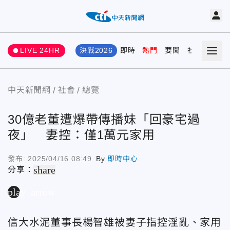
LIVE 24HR
決戰2026
即時
熱門
要聞
社會
娛樂
中天新聞網
社會
總覽
30億老董遭爆帶傳播妹「回豪宅過
夜」 妻控：僅1萬元家用
發布:
2025/04/16 08:49
By
即時中心
share
分享：
play_arrow
信大水泥董事長
楊智雄被妻子指控
淫亂
、家用