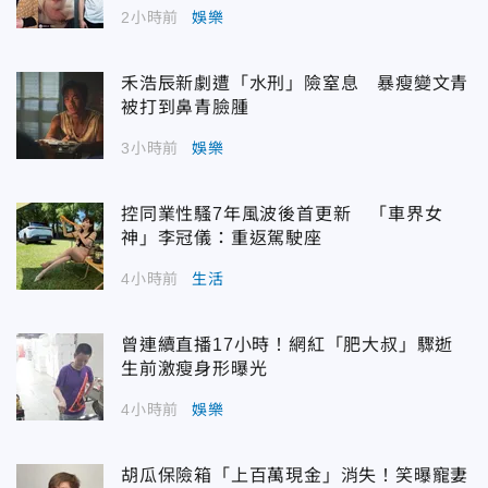
2小時前
娛樂
禾浩辰新劇遭「水刑」險窒息 暴瘦變文青
被打到鼻青臉腫
3小時前
娛樂
控同業性騷7年風波後首更新 「車界女
神」李冠儀：重返駕駛座
4小時前
生活
曾連續直播17小時！網紅「肥大叔」驟逝
生前激瘦身形曝光
4小時前
娛樂
胡瓜保險箱「上百萬現金」消失！笑曝寵妻