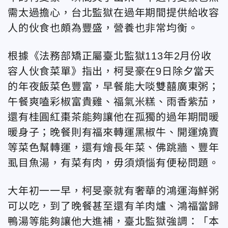
需太過擔心，台北監獄在過年期間提供給收容
人的伙食也頗為豐盛，營養也非常均衡。
根據《法務部矯正屬臺北監獄113年2月份收
容人伙食菜單》指出，柯旻豪在9日除夕當天
的年夜飯菜色豐富，早餐能大啖雙囍廣東粥；
午餐爽嗑彩椒富貴雞、福氣米糕、雨香紫茄，
還有桂圓紅棗茶能夠讓他在孤獨的過年期間暖
暖身子；晚餐則有福來轉運黑椒牛、開運燒賣
等菜色幫轉運，還有燴長年菜、佛跳牆、豐年
虱目魚湯，有菜有肉，毋須煩惱有便秘問題。
大年初一一早，柯旻豪就有奢華的鴻運海鮮粥
可以吃，到了晚餐甚至還有羊肉爐、鴻福當歸
鴨湯等能夠讓他大進補，臺北監獄強調：「本