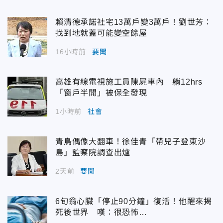
賴清德承諾社宅13萬戶變3萬戶！劉世芳：
找到地就蓋可能變空餘屋
16小時前
要聞
高雄有線電視施工員陳屍車內 躺12hrs
「窗戶半開」被保全發現
1小時前
社會
青鳥偶像大翻車！徐佳青「帶兒子登東沙
島」監察院調查出爐
2天前
要聞
6旬翁心臟「停止90分鐘」復活！他醒來揭
死後世界 嘆：很恐怖…