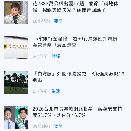
花2383萬公帑出國47趟 春節「就地休
假」探親美國夫家？徐佳青回應了
18小時前
要聞
15家銀行全淪陷！逾60行員爆回扣風暴
金管會祭「最嚴清查」
5小時前
財經
「白海豚」外圍環流發威 8級強風狠颳13
縣市
1小時前
生活
2026台北市長選戰網路投票 蔣萬安支持
度51.7%、沈伯洋46.7%
39分鐘前
要聞