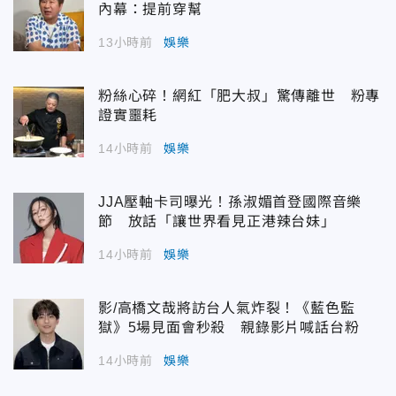
內幕：提前穿幫
13小時前
娛樂
粉絲心碎！網紅「肥大叔」驚傳離世 粉專
證實噩耗
14小時前
娛樂
JJA壓軸卡司曝光！孫淑媚首登國際音樂
節 放話「讓世界看見正港辣台妹」
14小時前
娛樂
影/高橋文哉將訪台人氣炸裂！《藍色監
獄》5場見面會秒殺 親錄影片喊話台粉
14小時前
娛樂