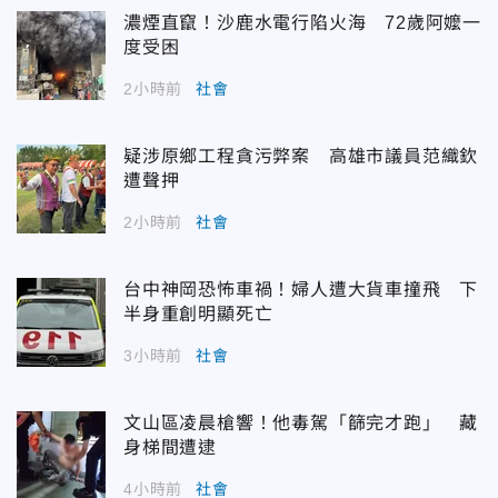
濃煙直竄！沙鹿水電行陷火海 72歲阿嬤一
度受困
2小時前
社會
疑涉原鄉工程貪污弊案 高雄市議員范織欽
遭聲押
2小時前
社會
台中神岡恐怖車禍！婦人遭大貨車撞飛 下
半身重創明顯死亡
3小時前
社會
文山區凌晨槍響！他毒駕「篩完才跑」 藏
身梯間遭逮
4小時前
社會