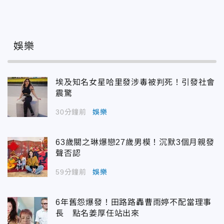
娛樂
埃及知名女星哈里發涉毒被判死！引發社會
震驚
30分鐘前
娛樂
63歲關之琳爆戀27歲男模！沉默3個月親發
聲否認
59分鐘前
娛樂
6年舊怨爆發！田路路轟曹雨婷不配當理事
長 點名姜厚任站出來