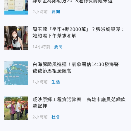
鄭永金為鄭朝方2018選縣長籌錢未還
2小時前
要聞
周玉蔻「坐牢+賠2000萬」？張淑娟親曝：
她約喝下午茶求和解
14小時前
要聞
白海豚颱風進逼！氣象署估14:30發海警
爸爸節馬祖恐陸警
1小時前
生活
疑涉原鄉工程貪污弊案 高雄市議員范織欽
遭聲押
2小時前
社會