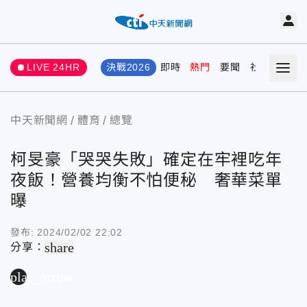
LIVE 24HR
決戰2026
即時
熱門
要聞
社會
娛樂
中天新聞網
體育
總覽
柯旻豪「哭哭失敗」確定在牢裡吃年
夜飯！營養均衡不怕便秘 奢華菜單
曝
發布:
2024/02/02 22:02
share
分享：
play_arrow