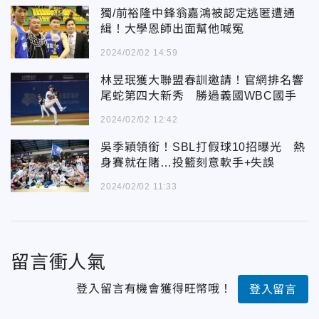
獨/前裕隆中鋒翁嘉鴻被認定逃匿遭通
緝！大學恩師出面幫他喊冤
2024/02/02 14:59
林昱珉獲大聯盟春訓邀請！官網排名響
尾蛇第四大新秀 勝過義國WBC國手
2024/02/02 12:42
吳季穎領銜！SBL打假球10招曝光 熱
身賽就在賭…投籃刻意軟手+失誤
2024/02/02 11:33
留言衝人氣
登入留言有機會獲得旺幣哦！
登入留言