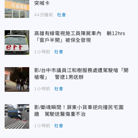
突喊卡
44分鐘前
社會
高雄有線電視施工員陳屍車內 躺12hrs
「窗戶半開」被保全發現
1小時前
社會
影/台中市議員江和樹服務處遭駕駛嗆「開
槍喔」 警逮1男送辦
1小時前
社會
影/斷魂瞬間！屏東小貨車逆向撞民宅圍
牆 駕駛送醫傷重不治
1小時前
社會