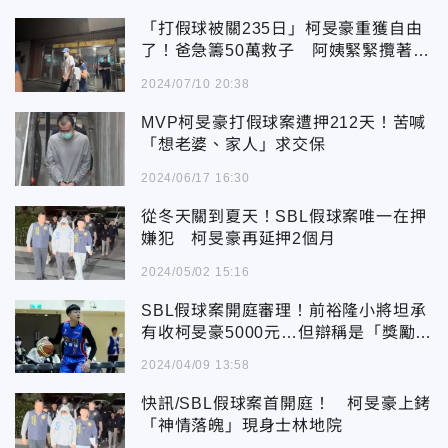
「打假球被關235日」柯旻豪重獲自由
了！爸急籌50萬救子 阿姨緊緊攬著他
的手
2024/07/10 20:38
MVP柯旻豪打假球案遭押212天！苦喊
「想老婆、家人」求交保
2024/06/17 16:30
從冬天關到夏天！SBL假球案唯一在押
嫌犯 柯旻豪再延押2個月
2024/05/02 15:16
SBL假球案開庭審理！前裕隆小將坦承
有收柯旻豪5000元…但辯稱是「獎勵
金」
2024/04/09 13:58
快訊/SBL假球案首開庭！ 柯旻豪上銬
「神情落魄」現身士林地院