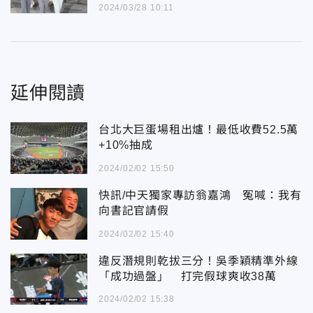
2024/03/28 10:11
延伸閱讀
台北大巨蛋場租出爐！最低收費52.5萬
+10%抽成
2024/02/02 15:50
快訊/中天獨家專訪翁嘉鴻 冤喊：我有
向書記官請假
2024/02/02 15:40
違反潛規則乾拔三分！吳季穎精準外線
「成功過盤」 打完假球爽收38萬
2024/02/02 15:38