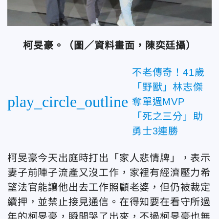
柯旻豪。（圖／資料畫面，陳奕廷攝）
不老傳奇！41歲
「野獸」林志傑
play_circle_outline
奪單週MVP
「死之三分」助
勇士3連勝
柯旻豪今天出庭時打出「家人悲情牌」，表示
妻子前陣子流產又沒工作，家裡有經濟壓力希
望法官能讓他出去工作照顧老婆，但仍被裁定
續押，並禁止接見通信。在得知要在看守所過
年的柯旻豪，瞬間哭了出來，不過柯旻豪也無