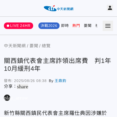
LIVE 24HR
決戰2026
即時
熱門
要聞
社會
娛樂
中天新聞網
要聞
總覽
關西鎮代表會主席詐領出席費 判1年
10月緩刑4年
發布:
2025/08/26 08:38
By
王鼎鈞
share
分享：
play_arrow
新竹縣關西鎮民代表會主席羅仕典因涉嫌於