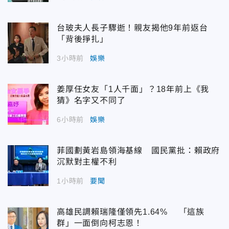
台玻夫人長子驟逝！親友揭他9年前返台
「背後掙扎」
3小時前
娛樂
姜厚任女友「1人千面」？18年前上《我
猜》名字又不同了
6小時前
娛樂
菲國劃黃岩島領海基線 國民黨批：賴政府
沉默對主權不利
1小時前
要聞
高雄民調賴瑞隆僅領先1.64% 「這族
群」一面倒向柯志恩！