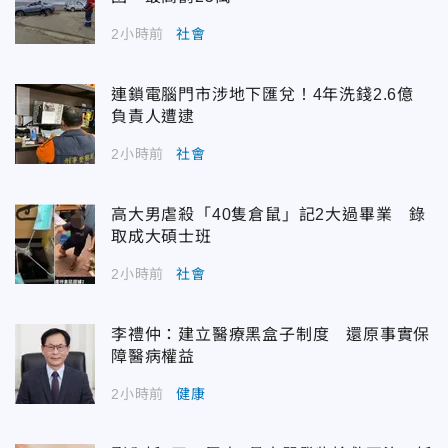
2小時前
社會
連鎖電腦門市涉地下匯兌！4年洗錢2.6億
負責人遭逮
2小時前
社會
高大男虐殺「40隻倉鼠」記2大過畢業 錄
取成大碩士班
2小時前
社會
李禮仲：建立醫療黑盒子制度 還原事實保
障醫病權益
2小時前
健康