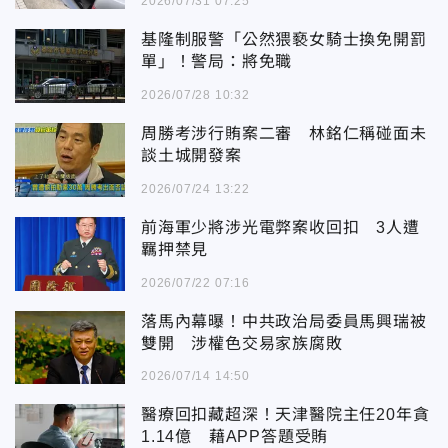
2026/07/31 07:25
基隆制服警「公然猥褻女騎士換免開罰
單」！警局：將免職
2026/07/28 10:32
周勝考涉行賄案二審 林銘仁稱碰面未
談土城開發案
2026/07/24 13:22
前海軍少將涉光電弊案收回扣 3人遭
羈押禁見
2026/07/22 07:16
落馬內幕曝！中共政治局委員馬興瑞被
雙開 涉權色交易家族腐敗
2026/07/14 14:50
醫療回扣藏超深！天津醫院主任20年貪
1.14億 藉APP答題受賄