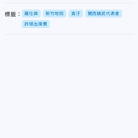
羅仕典
新竹地院
貪汙
關西鎮民代表會
標籤：
詐領出席費