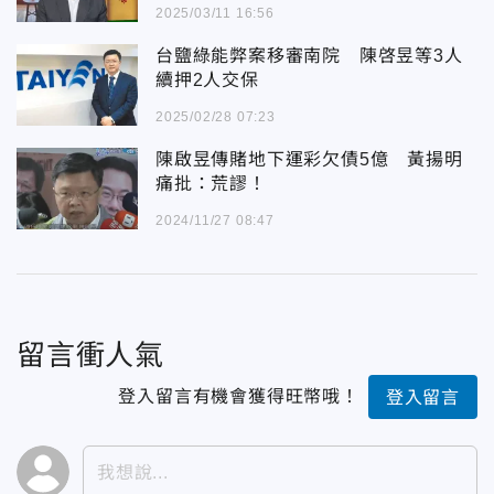
2025/03/11 16:56
台鹽綠能弊案移審南院 陳啓昱等3人
續押2人交保
2025/02/28 07:23
陳啟昱傳賭地下運彩欠債5億 黃揚明
痛批：荒謬！
2024/11/27 08:47
留言衝人氣
登入留言有機會獲得旺幣哦！
登入留言