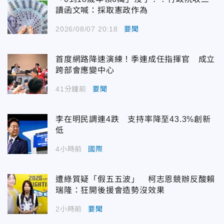
讀函文喊：採取憲政作為
2026/08/07 20:18
要聞
首度網路降速演練！季連成任指揮官 成立
跨部會應變中心
41分鐘前
要聞
李在明民調連4跌 支持率降至43.3%創新
低
4小時前
國際
遭綠質疑「假五五波」 柯志恩競辦反酸賴
瑞隆：狂開後援會造勢沒效果
2小時前
要聞