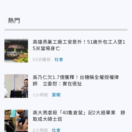
熱門
高雄燕巢工廠工安意外！51歲外包工人墜1
5米當場身亡
53分鐘前
社會
吳乃仁欠1.7億獲釋！台糖稱全權授權律
師 立委怒：實在很扯
1小時前
要聞
高大男虐殺「40隻倉鼠」記2大過畢業 錄
取成大碩士班
2小時前
社會