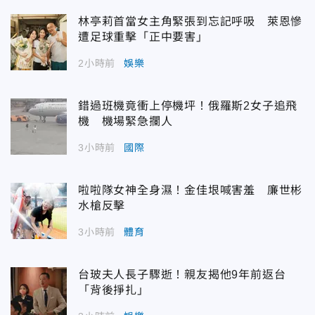
林亭莉首當女主角緊張到忘記呼吸 萊恩慘
遭足球重擊「正中要害」
2小時前
娛樂
錯過班機竟衝上停機坪！俄羅斯2女子追飛
機 機場緊急攔人
3小時前
國際
啦啦隊女神全身濕！金佳垠喊害羞 廉世彬
水槍反擊
3小時前
體育
台玻夫人長子驟逝！親友揭他9年前返台
「背後掙扎」