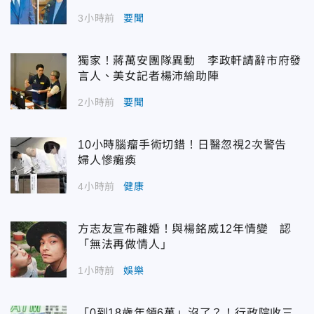
3小時前
要聞
獨家！蔣萬安團隊異動 李政軒請辭市府發
言人、美女記者楊沛緰助陣
2小時前
要聞
10小時腦瘤手術切錯！日醫忽視2次警告
婦人慘癱瘓
4小時前
健康
方志友宣布離婚！與楊銘威12年情變 認
「無法再做情人」
1小時前
娛樂
「0到18歲年領6萬」沒了？！行政院收三