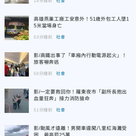
14分鐘前
社會
高雄燕巢工廠工安意外！51歲外包工人墜1
5米當場身亡
53分鐘前
社會
影/高鐵出事了「車廂內行動電源起火」！
旅客嚇奔逃
56分鐘前
社會
影/一定要救回你！羅東夜市「副所長抱出
血童狂奔」接力消防搶命
51分鐘前
社會
影/颱風才遠離！男開車違闖八里紅海灘受
困 最高罰25萬