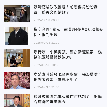
賴清德陷執政困境！前朝要角紛紛發
聲 蔡英文也講話了
2025/12/08 09:28
掏空台鹽4億元 前董座陳啓昱600萬交
保、限制出境
2025/09/23 21:37
涉行賄「小英男孩」鄭亦麟遭搜索 泓
德能源股價慘跌逾8%
2025/08/26 10:53
卓榮泰喊普發現金需舉債 張啓楷嗆：
把弊案錢追回來就不用了
2025/07/17 21:01
故鄉被種滿光電板會作何感想？ 謝龍
介痛訴民進黨黑金