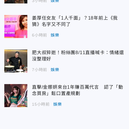
3小時前
娛樂
姜厚任女友「1人千面」？18年前上《我
猜》名字又不同了
6小時前
娛樂
肥大叔猝逝！粉絲團8/11直播喊卡：情緒還
沒整理好
7小時前
娛樂
直擊/金娜妍來台1年賺百萬代言 認了「動
念買房」鬆口置產規劃
15小時前
娛樂