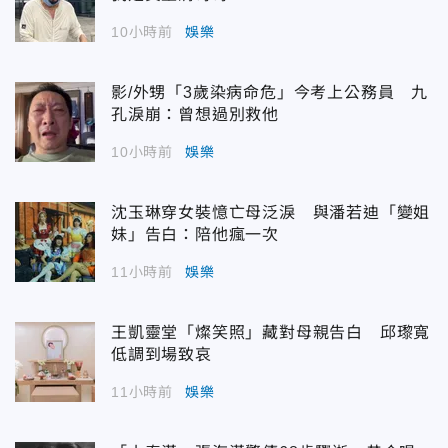
10小時前
娛樂
影/外甥「3歲染病命危」今考上公務員 九
孔淚崩：曾想過別救他
10小時前
娛樂
沈玉琳穿女裝憶亡母泛淚 與潘若迪「變姐
妹」告白：陪他瘋一次
11小時前
娛樂
王凱靈堂「燦笑照」藏對母親告白 邱瓈寬
低調到場致哀
11小時前
娛樂