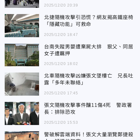
2025/12/20 20:39
北捷隨機攻擊引恐慌？網友揭高鐵座椅
「隱藏功能」可救命
2025/12/20 18:47
台南失蹤男嬰遭棄屍大排 狠父、同居
女子遭羈押
2025/12/20 18:02
北車隨機攻擊凶嫌張文墜樓亡 兄長吐
露「多年未聯絡」
2025/12/20 17:45
張文隨機攻擊事件釀11傷4死 警政署
長：排除恐攻
2025/12/20 15:53
警破解雲端資料！張文大量瀏覽鄭捷殺