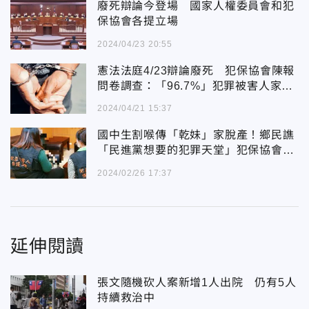
廢死辯論今登場 國家人權委員會和犯
保協會各提立場
2024/04/23 20:55
憲法法庭4/23辯論廢死 犯保協會陳報
問卷調查：「96.7%」犯罪被害人家屬
贊成死刑
2024/04/21 15:37
國中生割喉傳「乾妹」家脫產！鄉民譙
「民進黨想要的犯罪天堂」犯保協會說
話了
2024/02/26 17:37
延伸閱讀
張文隨機砍人案新增1人出院 仍有5人
持續救治中