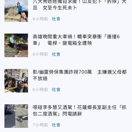
八大秀迷途獨自求援！山友犯下「拆隊」大
忌 女至今生死未卜
6小時前
社會
高雄晚間重大車禍！轎車突暴衝「連撞6
車」 電桿、變電箱全遭殃
6小時前
社會
影/幽靈勞保集團詐撈700萬 主嫌連父母都
不放過
6小時前
社會
噁碰李多慧又酒駕！花蓮鄉長室副主任「抓
包二度酒駕」閃電請辭
7小時前
社會