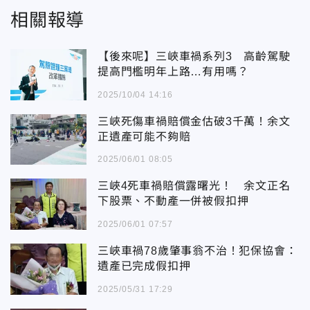
相關報導
【後來呢】三峽車禍系列3 高齡駕駛
提高門檻明年上路…有用嗎？
2025/10/04 14:16
三峽死傷車禍賠償金估破3千萬！余文
正遺產可能不夠賠
2025/06/01 08:05
三峽4死車禍賠償露曙光！ 余文正名
下股票、不動產一併被假扣押
2025/06/01 07:57
三峽車禍78歲肇事翁不治！犯保協會：
遺產已完成假扣押
2025/05/31 17:29