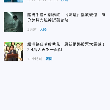
陸男手搓AI劇暴紅！《歸墟》播放破億 每
分鐘算力燒掉近萬台幣
1天前
大陸
賴清德狂嗆盧秀燕 最新網路投票太震撼！
2.4萬人表態一面倒
15小時前
要聞