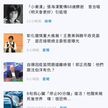
「小秦漢」張海漢驚傳68歲驟逝 昔合唱
〈明天會更好〉引追憶
12小時前
娛樂
彰化選情重大進展！王惠美與魏平政見面
了 是否接競總主委態度曝光
6小時前
要聞
自爆因疫苗問題遠離綠營！郭正亮酸：他們
跟沈伯洋有仇？
5小時前
要聞
6旬翁心臟「停止90分鐘」復活！他醒來揭
死後世界 嘆：很恐怖…
2022/10/17 10:55
即時