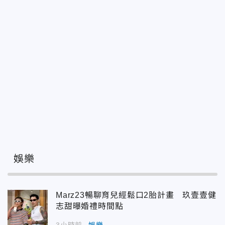
娛樂
Marz23暢聊育兒經鬆口2胎計畫 玖壹壹健
志甜曝婚禮時間點
3小時前
娛樂