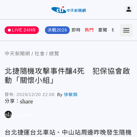
LIVE 24HR
決戰2026
即時
熱門
要聞
社會
娛樂
中天新聞網
社會
總覽
北捷隨機攻擊事件釀4死 犯保協會啟
動「關懷小組」
發布:
2025/12/20 22:00
By
徐敏娟
share
分享：
play_arrow
台北捷運台北車站、中山站周邊昨晚發生隨機