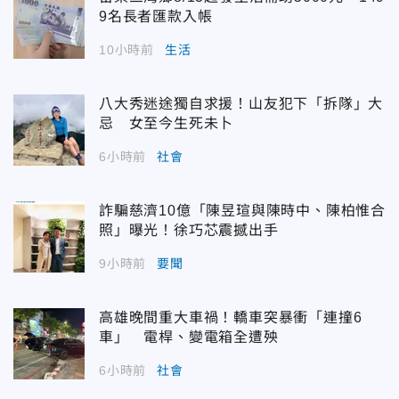
9名長者匯款入帳
10小時前
生活
八大秀迷途獨自求援！山友犯下「拆隊」大
忌 女至今生死未卜
6小時前
社會
詐騙慈濟10億「陳昱瑄與陳時中、陳柏惟合
照」曝光！徐巧芯震撼出手
9小時前
要聞
高雄晚間重大車禍！轎車突暴衝「連撞6
車」 電桿、變電箱全遭殃
6小時前
社會