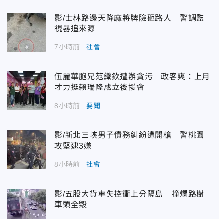
影/士林路邊天降麻將牌險砸路人 警調監
視器追來源
7小時前
社會
伍麗華胞兄范織欽遭辦貪污 政客爽：上月
才力挺賴瑞隆成立後援會
8小時前
要聞
影/新北三峽男子債務糾紛遭開槍 警桃園
攻堅逮3嫌
8小時前
社會
影/五股大貨車失控衝上分隔島 撞爛路樹
車頭全毀