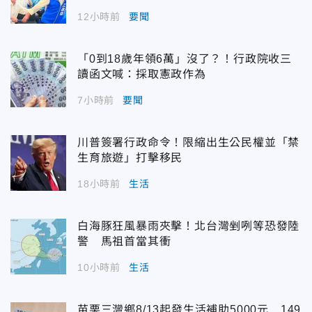
12小時前
要聞
「0到18歲年領6萬」沒了？！行政院收三
讀函文喊：採取憲政作為
7小時前
要聞
川普簽署行政命令！限縮出生公民權並「禁
生育旅遊」打擊移民
18小時前
生活
白海豚狂風暴雨夾擊！北台灣剉咧等恐發陸
警 馬祖首當其衝
10小時前
生活
苗栗三灣鄉8/13起發生活補助5000元 149