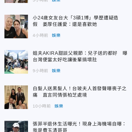
小24歲女友台大「3碩1博」學歷遭疑造
假 姜厚任護愛：還是喜歡她
4小時前
娛樂
姐夫AKIRA甜談父親節：兒子送的都好 曝
台灣便當太好吃讓後輩搞壞肚
9小時前
娛樂
白髮人送黑髮人！台玻夫人首發聲曝喪子之
痛 直言同情張柏芝處境
10小時前
娛樂
張菲半退休生活曝光！現身上海機場自曝：
我是費玉清哥哥