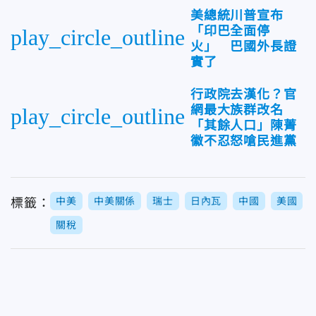
美總統川普宣布
「印巴全面停
play_circle_outline
火」 巴國外長證
實了
行政院去漢化？官
網最大族群改名
play_circle_outline
「其餘人口」陳菁
徽不忍怒嗆民進黨
中美
中美關係
瑞士
日內瓦
中國
美國
標籤：
關稅