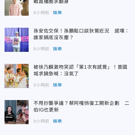
戰直播圈求翻身
8小時前
娛樂
孫安佐交保！孫鵬鬆口談狄鶯近況 感嘆：
誰家鍋底沒灰塵？
8小時前
娛樂
被徐乃麟激吻笑認「第1次有感覺」！曾國
城求饒急喊：沒氣了
9小時前
娛樂
不甩抄襲爭議？蔡阿嘎悄復工開新企劃 二
伯IG也更新
9小時前
娛樂