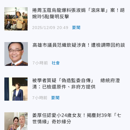
捲周玉蔻烏龍爆料張淑娟「滾床單」案！胡
婉玲5點聲明反擊
2025/12/09 20:49
要聞
高雄市議員范織欽疑涉貪！遭檢調帶回約談
7小時前
社會
被學者質疑「偽造監委自傳」 總統府澄
清：已檢還原件、非府方提供
7小時前
要聞
姜厚任認愛小24歲女友！揭塵封39年「七
世情緣」奇妙緣分