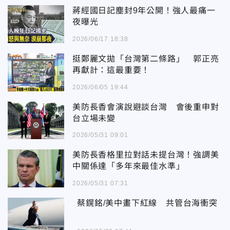
蔣經國日記塵封9年公開！強人最痛一
夜曝光
2026/06/17 18:38
挺鄭麗文拋「台灣第二條路」 郭正亮
再獻計：這最重要！
2026/06/05 19:44
美防長香會演說避談台灣 會後重申對
台立場未變
2026/05/31 09:01
美防長香格里拉對話未提台灣！強調美
中關係達「多年來最佳水準」
2026/05/31 07:31
蔡鎤銘/美中畫下紅線 共管台海衝突