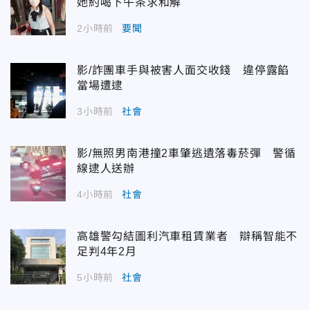
她約喝下午茶求和解
2小時前
要聞
影/詐團車手與被害人面交收錢 違停露餡
當場遭逮
3小時前
社會
影/無照男南港撞2車肇逃遺落毒菸彈 警循
線逮人送辦
4小時前
社會
高雄警勾結圖利汽車租賃業者 辯稱智能不
足判4年2月
5小時前
社會