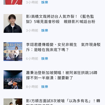
3小時前
娛樂
影/高橋文哉將訪台人氣炸裂！《藍色監
獄》5場見面會秒殺 親錄影片喊話台粉
3小時前
娛樂
李翊君遭傳婚變、女兒非親生 氣炸現身駁
斥：是睡在我床底下嗎？
6小時前
娛樂
蕭秉治登新加坡開唱！被阿弟狂拱跳16蹲
撐不到一半崩潰：腿要斷了
8小時前
娛樂
影/方順吉面試8次被嗆「以為多有名」！轉