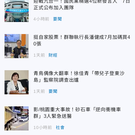
迎戰九合一！國民黨精選4位新發言人 7日
正式公布加入團隊
4小時前
要聞
挺自家股票！群聯執行長潘健成7月加碼買4
0張
1天前
財經
青鳥偶像大翻車！徐佳青「帶兒子登東沙
島」監察院調查出爐
1天前
要聞
影/桃園重大事故！砂石車「逆向衝機車
群」3人緊急送醫
10小時前
社會