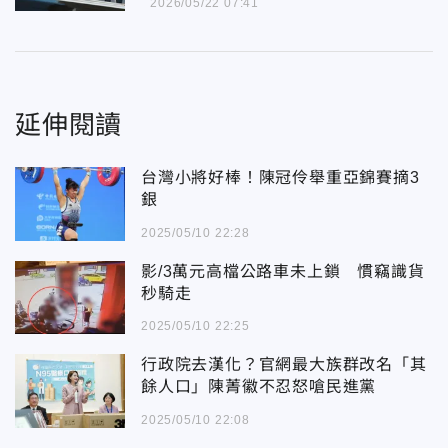
2026/05/22 07:41
延伸閱讀
台灣小將好棒！陳冠伶舉重亞錦賽摘3
銀
2025/05/10 22:28
影/3萬元高檔公路車未上鎖 慣竊識貨
秒騎走
2025/05/10 22:25
行政院去漢化？官網最大族群改名「其
餘人口」陳菁徽不忍怒嗆民進黨
2025/05/10 22:08