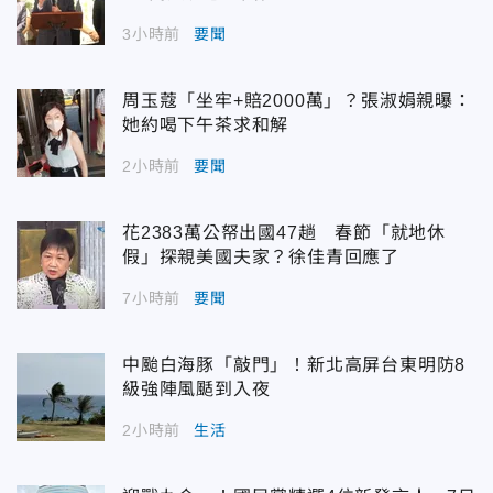
3小時前
要聞
周玉蔻「坐牢+賠2000萬」？張淑娟親曝：
她約喝下午茶求和解
2小時前
要聞
花2383萬公帑出國47趟 春節「就地休
假」探親美國夫家？徐佳青回應了
7小時前
要聞
中颱白海豚「敲門」！新北高屏台東明防8
級強陣風颳到入夜
2小時前
生活