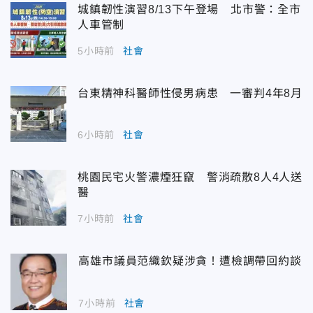
城鎮韌性演習8/13下午登場 北市警：全市
人車管制
5小時前
社會
台東精神科醫師性侵男病患 一審判4年8月
6小時前
社會
桃園民宅火警濃煙狂竄 警消疏散8人4人送
醫
7小時前
社會
高雄市議員范織欽疑涉貪！遭檢調帶回約談
7小時前
社會