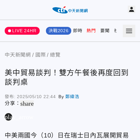
LIVE 24HR
決戰2026
即時
熱門
要聞
社會
娛樂
中天新聞網
國際
總覽
美中貿易談判！雙方午餐後再度回到
談判桌
發布:
2025/05/10 22:44
By
鄭緯浩
share
分享：
play_arrow
中美兩國今（10）日在瑞士日內瓦展開貿易