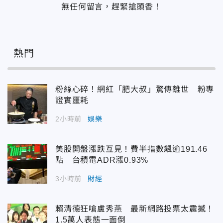
無任何留言，趕緊搶頭香！
熱門
粉絲心碎！網紅「肥大叔」驚傳離世 粉專
證實噩耗
2小時前
娛樂
美股開盤漲跌互見！費半指數飆逾191.46
點 台積電ADR漲0.93%
3小時前
財經
賴清德狂嗆盧秀燕 最新網路投票太震撼！
1.5萬人表態一面倒