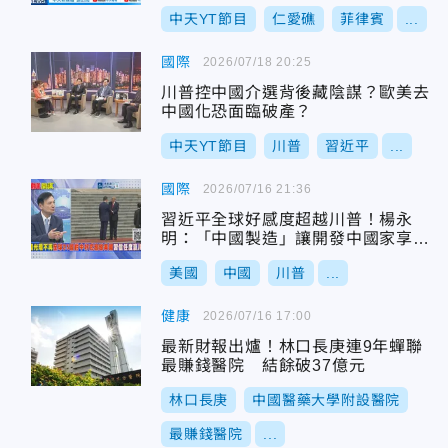
中天YT節目
仁愛礁
菲律賓
...
國際
2026/07/18 20:25
川普控中國介選背後藏陰謀？歐美去
中國化恐面臨破產？
中天YT節目
川普
習近平
...
國際
2026/07/16 21:36
習近平全球好感度超越川普！楊永
明：「中國製造」讓開發中國家享受
上發達國家待遇！
美國
中國
川普
...
健康
2026/07/16 17:00
最新財報出爐！林口長庚連9年蟬聯
最賺錢醫院 結餘破37億元
林口長庚
中國醫藥大學附設醫院
最賺錢醫院
...