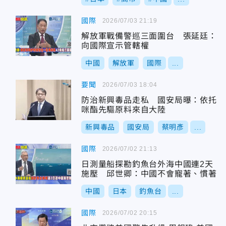
國際
2026/07/03 21:19
解放軍戰備警巡三面圍台 張延廷：
向國際宣示管轄權
中國
解放軍
國際
...
要聞
2026/07/03 18:04
防治新興毒品走私 國安局曝：依托
咪酯先驅原料來自大陸
新興毒品
國安局
蔡明彥
...
國際
2026/07/02 21:13
日測量船探勘釣魚台外海中國連2天
施壓 邱世卿：中國不會寵著、慣著
中國
日本
釣魚台
...
國際
2026/07/02 20:15