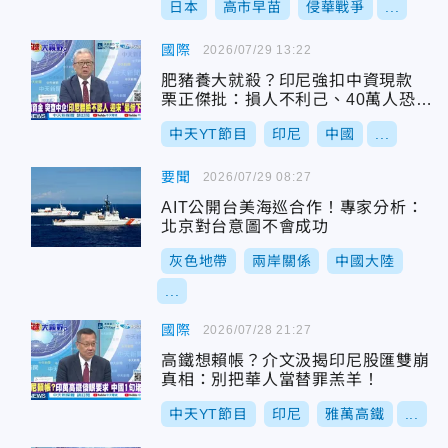
日本
高市早苗
侵華戰爭
...
國際
2026/07/29 13:22
肥豬養大就殺？印尼強扣中資現款
栗正傑批：損人不利己、40萬人恐失
業
中天YT節目
印尼
中國
...
要聞
2026/07/29 08:27
AIT公開台美海巡合作！專家分析：
北京對台意圖不會成功
灰色地帶
兩岸關係
中國大陸
...
國際
2026/07/28 21:27
高鐵想賴帳？介文汲揭印尼股匯雙崩
真相：別把華人當替罪羔羊！
中天YT節目
印尼
雅萬高鐵
...