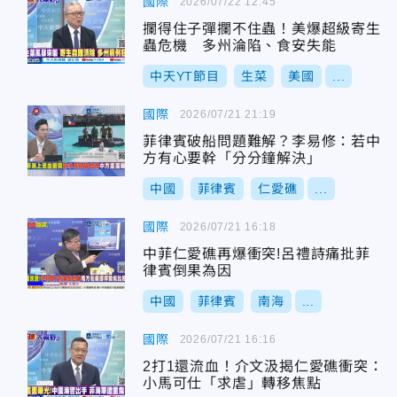
國際
2026/07/22 12:45
攔得住子彈攔不住蟲！美爆超級寄生
蟲危機 多州淪陷、食安失能
中天YT節目
生菜
美國
...
國際
2026/07/21 21:19
菲律賓破船問題難解？李易修：若中
方有心要幹「分分鐘解決」
中國
菲律賓
仁愛礁
...
國際
2026/07/21 16:18
中菲仁愛礁再爆衝突!呂禮詩痛批菲
律賓倒果為因
中國
菲律賓
南海
...
國際
2026/07/21 16:16
2打1還流血！介文汲揭仁愛礁衝突：
小馬可仕「求虐」轉移焦點