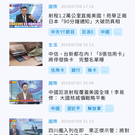
國際
2026/07/08 17:16
射程1.2萬公里直搗美國！苑舉正揭
日本「90分鐘通知」大破防真相
中天YT節目
巨浪3
中國
...
生活
2026/07/08 10:13
中信、台新都在內！「8張信用卡」
將停發換卡 完整名單曝
信用卡
銀行
換卡
...
國際
2026/07/07 20:49
中國巨浪射程覆蓋美國全境！李易
修： 大國核威懾戰略平衡
中國
習近平
解放軍
...
國際
2026/07/06 21:13
四川艦入列在即 栗正傑示警：將對