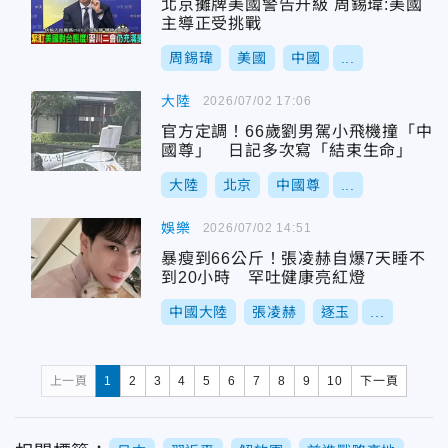
北京攤牌美國警告升級 周錫瑋:美國
主導正受挑戰
周錫瑋
美國
中國
...
大陸
2026/07/02 17:06
官方定調！66歲劉男駕小飛機撞「中
國尊」 日記多次寫「結束生命」
大陸
北京
中國尊
...
娛樂
2026/07/02 14:51
暴瘦到66公斤！張凌赫自爆7天睡不
到20小時 罕吐健康亮紅燈
中國大陸
張凌赫
逐玉
...
上一頁
1
2
3
4
5
6
7
8
9
10
下一頁