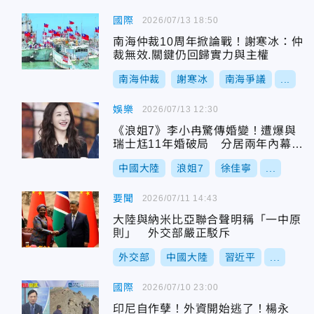
國際
2026/07/13 18:50
南海仲裁10周年掀論戰！謝寒冰：仲
裁無效.關鍵仍回歸實力與主權
南海仲裁
謝寒冰
南海爭議
...
娛樂
2026/07/13 12:30
《浪姐7》李小冉驚傳婚變！遭爆與
瑞士尪11年婚破局 分居兩年內幕曝
光
中國大陸
浪姐7
徐佳寧
...
要聞
2026/07/11 14:43
大陸與納米比亞聯合聲明稱「一中原
則」 外交部嚴正駁斥
外交部
中國大陸
習近平
...
國際
2026/07/10 23:00
印尼自作孽！外資開始逃了！楊永