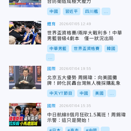
台防衛造成極大壓力
中國
習近平
四川艦
...
體育
2026/07/05 12:49
世界盃資格賽/兩岸大戰利多！中華
男籃晉級4劇本 僅一狀況出局
中華男籃
世界盃資格賽
韓國
...
國際
2026/07/04 19:55
北京五大優勢 周錫瑋：向美國攤
牌！帥化民轟台灣無人機採購亂象
中天YT節目
中國
美國
...
國際
2026/07/04 15:35
中日航線8個月狂砍1.5萬班！周錫瑋
示警：這只是開始！
#日本
#高市
#中國
...