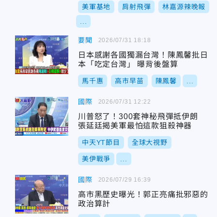
美軍基地
肩射飛彈
林嘉源辣晚報
...
要聞
2026/07/31 18:18
日本感謝各國獨漏台灣！陳鳳馨批日
本「吃定台灣」 曝背後盤算
馬千惠
高市早苗
陳鳳馨
...
國際
2026/07/31 12:22
川普怒了！300套神秘飛彈抵伊朗
張延廷揭美軍最怕這款狙殺神器
中天YT節目
全球大視野
美伊戰爭
...
國際
2026/07/29 16:39
高市黑歷史曝光！郭正亮痛批邪惡的
政治算計