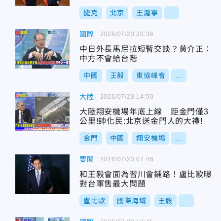
捷克
北京
王滬寧
...
國際
2026/07/23 20:36
中日外長馬尼拉短暫交談？黃介正：
中方不會給台階
中國
王毅
東協峰會
...
大陸
2026/07/23 14:50
大陸翔安機場年底上線 距金門僅3
公里!帥化民:北京送金門人的大禮!
金門
中國
翔安機場
...
要聞
2026/07/23 07:46
和王毅會面為習川會鋪路！盧比歐曝
對台軍售最大問題
盧比歐
國際海域
王毅
...