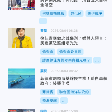
美彈藥見底？帥化民：川普五大目標
全落空
何橞瑢辣晚報
帥化民
美伊戰爭
...
要聞
2026/08/04 08:38
徐佳青應做忠誠儀測？媒體人預言：
民進黨恐整組壞光光
僑委會
僑委會委員長
認為徐佳青假考察真觀光嗎？
...
要聞
2026/08/03 08:32
菲律賓劃領海基線侵主權！藍白轟賴
政府：裝聾作啞
菲律賓
聯合國海洋法公約
領海基線
...
國際
2026/08/02 15:00