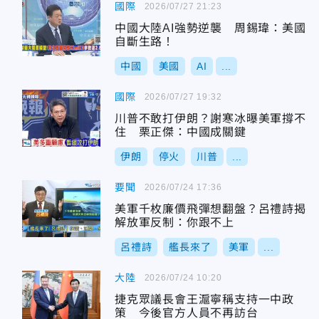
國際
2026/07/27 21:23
中國大陸AI強勢逆襲 周錫瑋：美國
自斷生路！
中國
美國
AI
...
國際
2026/07/27 19:32
川普不敢打伊朗？謝寒冰曝美軍撐不
住 栗正傑：中國成關鍵
伊朗
停火
川普
...
要聞
2026/07/24 17:36
美軍千枚廉價飛彈想翻盤？呂禮詩揭
解放軍反制：你跟不上
呂禮詩
艦長來了
美軍
...
大陸
2026/07/24 10:20
捷克眾議長會王滬寧稱支持一中政
策 今後官方人員不再訪台