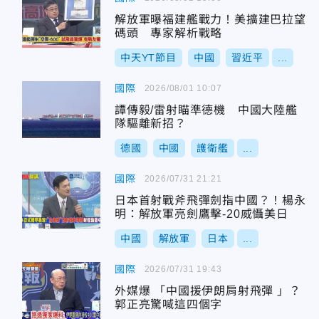
解放軍曝福建艦戰力！美擴建巴拉望
碼頭 專家解析戰略
中天YT節目
中國
習近平
...
國際
2026/08/01 10:07
譚傳毅/雷射瞄準德機 中國大陸艦
隊驅離新招？
德國
中國
護衛艦
...
國際
2026/07/31 21:21
日本首射戰斧飛彈劍指中國？！楊永
明：解放軍亮劍鷹擊-20威懾美日
中國
解放軍
日本
...
國際
2026/07/31 19:43
外媒爆 「中國援伊朗肩射飛彈 」？
郭正亮驚喊這四個字