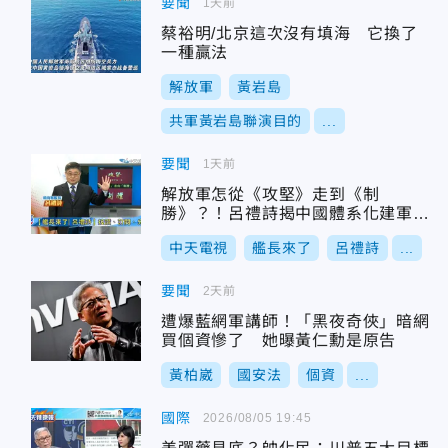
要聞
1天前
蔡裕明/北京這次沒有填海 它換了
一種贏法
解放軍
黃岩島
共軍黃岩島聯演目的
...
要聞
1天前
解放軍怎從《攻堅》走到《制
勝》？！呂禮詩揭中國體系化建軍進
化到何處！
中天電視
艦長來了
呂禮詩
...
要聞
2天前
遭爆藍網軍講師！「黑夜奇俠」暗網
買個資慘了 她曝黃仁勳是原告
黃柏崴
國安法
個資
...
國際
2026/08/05 19:45