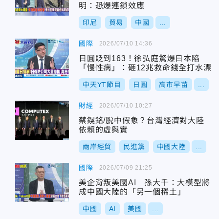
明：恐爆連鎖效應
印尼
貿易
中國
...
國際
2026/07/10 14:36
日圓貶到163！徐弘庭驚爆日本陷
「慢性病」：砸12兆救命錢全打水漂
中天YT節目
日圓
高市早苗
...
財經
2026/07/10 10:27
蔡鎤銘/脫中假象？台灣經濟對大陸
依賴的虛與實
兩岸經貿
民進黨
中國大陸
...
國際
2026/07/09 21:25
美企背叛美國AI 孫大千：大模型將
成中國大陸的「另一個稀土」
中國
AI
美國
...