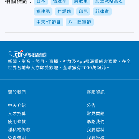
相關標籤：
日本
習近平
解放軍
前進戰略高地
福建艦
仁愛礁
印尼
菲律賓
中天YT節目
八一建軍節
新聞、影音、節目、直播、社群及App都深獲網友喜愛，在全
世界各地華人亦頗受歡迎，全球擁有2000萬粉絲。
關於我們
客服資訊
中天介紹
公告
人才招募
常見問題
使用條款
聯絡我們
隱私權條款
我要爆料
免責聲明
我要投稿