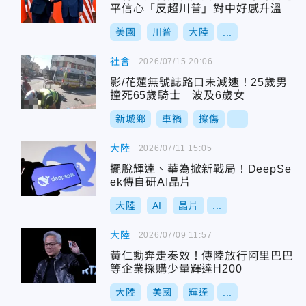
平信心「反超川普」對中好感升溫
美國
川普
大陸
...
社會
2026/07/15 20:06
影/花蓮無號誌路口未減速！25歲男
撞死65歲騎士 波及6歲女
新城鄉
車禍
擦傷
...
大陸
2026/07/11 15:05
擺脫輝達、華為掀新戰局！DeepSe
ek傳自研AI晶片
大陸
AI
晶片
...
大陸
2026/07/09 11:57
黃仁勳奔走奏效！傳陸放行阿里巴巴
等企業採購少量輝達H200
大陸
美國
輝達
...