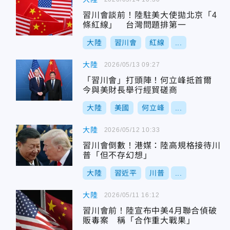
習川會談前！陸駐美大使拋北京「4
條紅線」 台灣問題排第一
大陸
習川會
紅線
...
大陸
2026/05/13 09:27
「習川會」打頭陣！何立峰抵首爾
今與美財長舉行經貿磋商
大陸
美國
何立峰
...
大陸
2026/05/12 10:33
習川會倒數！港媒：陸高規格接待川
普「但不存幻想」
大陸
習近平
川普
...
大陸
2026/05/11 16:12
習川會前！陸宣布中美4月聯合偵破
販毒案 稱「合作重大戰果」