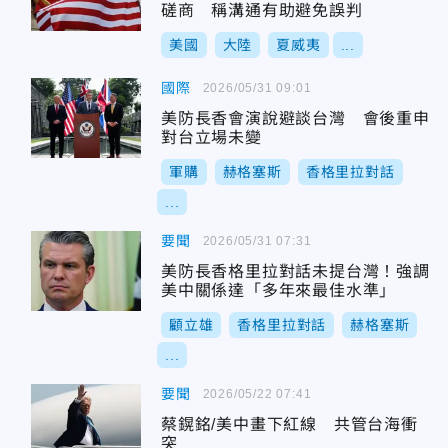
磋商 稱溝通有助避免誤判
美國
大陸
夏威夷
...
國際
2026/05/31 09:01
美防長香會演說避談台灣 會後重申
對台立場未變
軍購
赫格塞斯
香格里拉對話
...
要聞
2026/05/31 07:31
美防長香格里拉對話未提台灣！強調
美中關係達「多年來最佳水準」
顧立雄
香格里拉對話
赫格塞斯
...
要聞
2026/05/22 07:41
蔡鎤銘/美中畫下紅線 共管台海衝
突