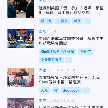
大陸
17小時前
陸反制美國「留一手」？港媒：預留
9月華府「習川會」對話空間
習川會
川習會
川普
...
國際
1天前
中國AI低成本突圍美封鎖 解析中美
科技戰勝負關鍵
KimiK3為何引爆AI圈
中天YT
中天專家來了
...
大陸
2026/07/29 10:18
梁文鋒投資人座談內容外洩 Deep
Seek傳喊卡第二輪融資
大陸
AI
deepseek
...
國際
2026/07/25 20:31