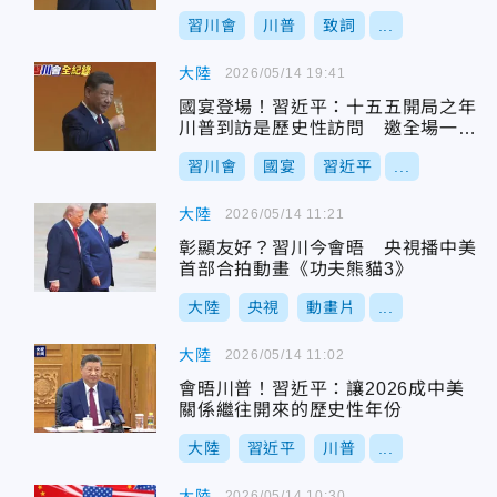
習川會
川普
致詞
...
大陸
2026/05/14 19:41
國宴登場！習近平：十五五開局之年
川普到訪是歷史性訪問 邀全場一起
乾杯
習川會
國宴
習近平
...
大陸
2026/05/14 11:21
彰顯友好？習川今會晤 央視播中美
首部合拍動畫《功夫熊貓3》
大陸
央視
動畫片
...
大陸
2026/05/14 11:02
會晤川普！習近平：讓2026成中美
關係繼往開來的歷史性年份
大陸
習近平
川普
...
大陸
2026/05/14 10:30