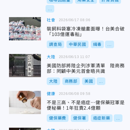
咖啡因過量
用藥安全
肝腎負擔
...
社會
2026/06/17 08:06
裝飼料袋塞冷凍艙畫面曝！台美合破
「103億運毒船」
調查局
中華民國
緝毒
...
大陸
2026/06/13 11:07
美國防部將陸企列涉軍清單 陸商務
部：罔顧中美元首會晤共識
大陸
商務部
美國
...
健康
2026/06/08 09:58
不是三高、不是癌症⋯健保藥冠軍是
便秘藥！1年狂賣2.4億顆
健保藥費
健保署
癌症新藥
...