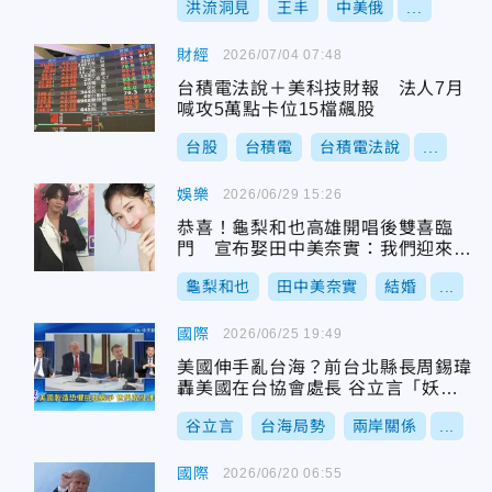
洪流洞見
王丰
中美俄
...
財經
2026/07/04 07:48
台積電法說＋美科技財報 法人7月
喊攻5萬點卡位15檔飆股
台股
台積電
台積電法說
...
娛樂
2026/06/29 15:26
恭喜！龜梨和也高雄開唱後雙喜臨
門 宣布娶田中美奈實：我們迎來新
生命
龜梨和也
田中美奈實
結婚
...
國際
2026/06/25 19:49
美國伸手亂台海？前台北縣長周錫瑋
轟美國在台協會處長 谷立言「妖言
惑眾」
谷立言
台海局勢
兩岸關係
...
國際
2026/06/20 06:55