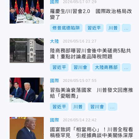
國際
2026/05/17 07:29
羅慶生/川習會2.0 國際政治格局改
變了
修昔底德陷阱
習近平
川普
...
大陸
2026/05/16 21:27
陸商務部曝習川會後中美磋商5點共
識！重點討論產品降稅問題
習近平
習川會
大陸商務部
...
國際
2026/05/15 07:55
習指美淪衰落國家 川普發文回應推
給「愛睏喬」
習近平
川普
習川會
...
國際
2026/05/14 22:42
國宴致詞「相當用心」！川普全程看
稿極罕見 引經據典談中美關係深厚