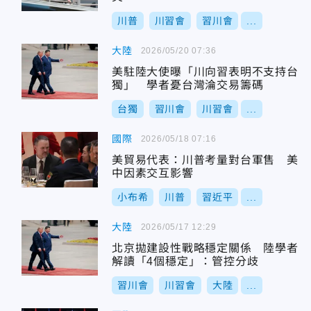
川普
川習會
習川會
...
大陸
2026/05/20 07:36
美駐陸大使曝「川向習表明不支持台
獨」 學者憂台灣淪交易籌碼
台獨
習川會
川習會
...
國際
2026/05/18 07:16
美貿易代表：川普考量對台軍售 美
中因素交互影響
小布希
川普
習近平
...
大陸
2026/05/17 12:29
北京拋建設性戰略穩定關係 陸學者
解讀「4個穩定」：管控分歧
習川會
川習會
大陸
...