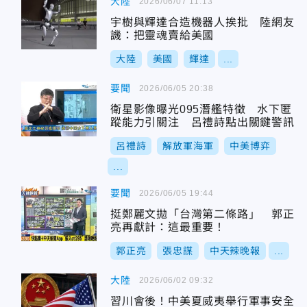
大陸
2026/06/07 11:13
宇樹與輝達合造機器人挨批 陸網友
譏：把靈魂賣給美國
大陸
美國
輝達
...
要聞
2026/06/05 20:38
衛星影像曝光095潛艦特徵 水下匿
蹤能力引關注 呂禮詩點出關鍵警訊
呂禮詩
解放軍海軍
中美博弈
...
要聞
2026/06/05 19:44
挺鄭麗文拋「台灣第二條路」 郭正
亮再獻計：這最重要！
郭正亮
張忠謀
中天辣晚報
...
大陸
2026/06/02 09:32
習川會後！中美夏威夷舉行軍事安全