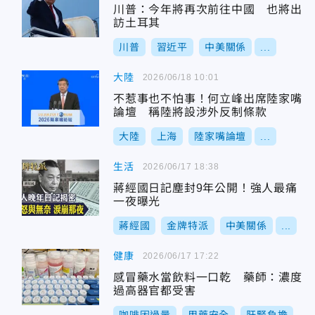
川普：今年將再次前往中國 也將出
訪土耳其
川普
習近平
中美關係
...
大陸
2026/06/18 10:01
不惹事也不怕事！何立峰出席陸家嘴
論壇 稱陸將設涉外反制條款
大陸
上海
陸家嘴論壇
...
生活
2026/06/17 18:38
蔣經國日記塵封9年公開！強人最痛
一夜曝光
蔣經國
金牌特派
中美關係
...
健康
2026/06/17 17:22
感冒藥水當飲料一口乾 藥師：濃度
過高器官都受害