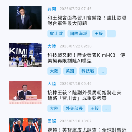
要聞
2026/07/23 07:46
和王毅會面為習川會鋪路！盧比歐曝
對台軍售最大問題
盧比歐
國際海域
王毅
...
大陸
2026/07/22 09:30
科技戰又起！陸企發表Kimi-K3 傳
美擬再限制陸AI模型
大陸
美國
科技戰
...
大陸
2026/07/19 09:46
接棒王毅？陸副外長馬朝旭將赴美
鋪路「習川會」成重要考察
大陸
外交部長
王毅
...
國際
2026/07/16 13:07
逆轉！美智庫皮尤調查：全球對習近