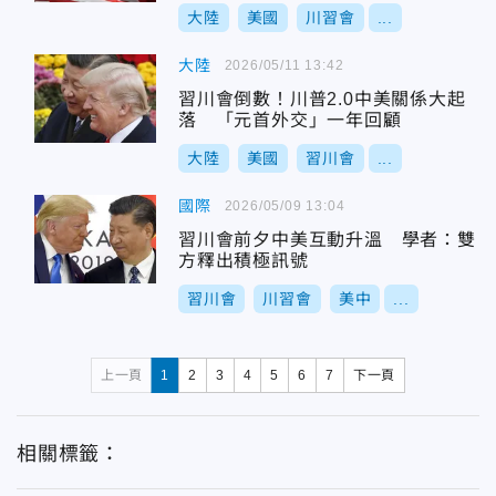
大陸
美國
川習會
...
大陸
2026/05/11 13:42
習川會倒數！川普2.0中美關係大起
落 「元首外交」一年回顧
大陸
美國
習川會
...
國際
2026/05/09 13:04
習川會前夕中美互動升溫 學者：雙
方釋出積極訊號
習川會
川習會
美中
...
上一頁
1
2
3
4
5
6
7
下一頁
相關標籤：