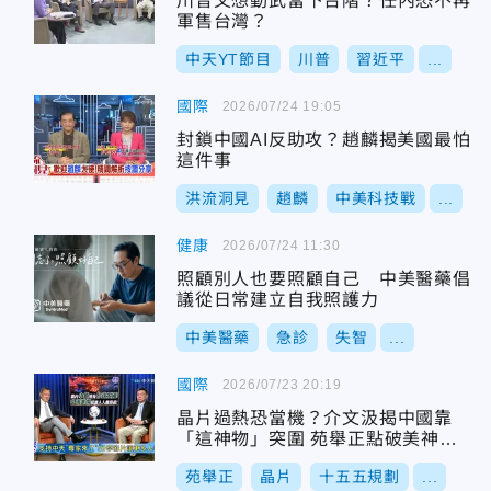
川普又想動武當下台階？任內恐不再
軍售台灣？
中天YT節目
川普
習近平
...
國際
2026/07/24 19:05
封鎖中國AI反助攻？趙麟揭美國最怕
這件事
洪流洞見
趙麟
中美科技戰
...
健康
2026/07/24 11:30
照顧別人也要照顧自己 中美醫藥倡
議從日常建立自我照護力
中美醫藥
急診
失智
...
國際
2026/07/23 20:19
晶片過熱恐當機？介文汲揭中國靠
「這神物」突圍 苑舉正點破美神話
破滅
苑舉正
晶片
十五五規劃
...